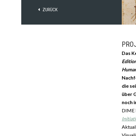
ZURÜCK
PRO
Das K
Editio
Humani
Nachf
die se
über G
noch i
DIME i
Initiat
Aktual
Visual