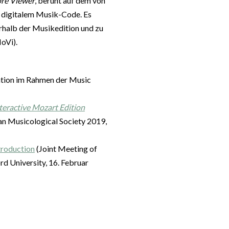
ore Viewer
, beruht auf dem von
n digitalem Musik-Code. Es
erhalb der Musikedition und zu
oVi).
tion im Rahmen der Music
nteractive Mozart Edition
n Musicological Society 2019,
troduction
(Joint Meeting of
d University, 16. Februar