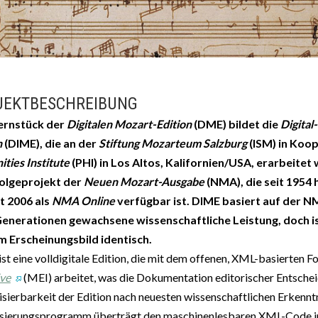
JEKTBESCHREIBUNG
ernstück der
Digitalen Mozart-Edition
(DME) bildet die
Digital
n
(DIME), die an der
Stiftung Mozarteum Salzburg
(ISM) in Koo
ties Institute
(PHI) in Los Altos, Kalifornien/USA, erarbeitet 
olgeprojekt der
Neuen Mozart-Ausgabe
(NMA), die seit 1954
it 2006 als
NMA Online
verfügbar ist. DIME basiert auf der N
enerationen gewachsene wissenschaftliche Leistung, doch ist 
m Erscheinungsbild identisch.
st eine volldigitale Edition, die mit dem offenen, XML-basierten 
ive
(MEI) arbeitet, was die Dokumentation editorischer Entschei
isierbarkeit der Edition nach neuesten wissenschaftlichen Erkenntn
isierungsprogramm überträgt den maschinenlesbaren XML-Code in