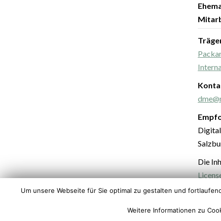
Ehema
Mitarb
Träge
Packar
Intern
Konta
dme@m
Empfo
Digita
Salzbu
Die Inh
Licens
Um unsere Webseite für Sie optimal zu gestalten und fortlaufe
Weitere Informationen zu Cook
ZURÜCK