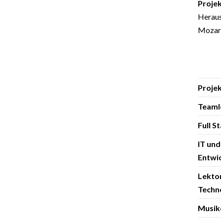
Proje
Heraus
Mozart
Proje
Teaml
Full 
IT un
Entwi
Lekto
Techn
Musik