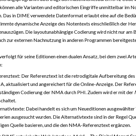
können alle Varianten und editorischen Eingriffe unmittelbar im 
. Das in DIME verwendete Datenformat erlaubt eine auf die Bedü
immte dynamische Anzeige des Notentexts einschließlich der Her
nauszügen. Die layoutunabhängige Codierung wird nicht nur am Bi
uch zur externen Nachnutzung in anderen Programmen bereitgeste
erfolgt für seine Editionen einen dualen Ansatz, bei dem zwei Ar
n:
erenztext: Der Referenztext ist die retrodigitale Aufbereitung des
, aktualisiert und angereichert für die Online-Anzeige. Der Refere
lständigen Codierung der NMA durch PHI. Zudem wird er mit der
chaltet.
ernativtexte: Dabei handelt es sich um Neueditionen ausgewählte
erien ausgesucht wurden. Die Alternativtexte sind in der Regel Que
zigen Quelle basieren, und die den NMA-Referenztext ergänzen.