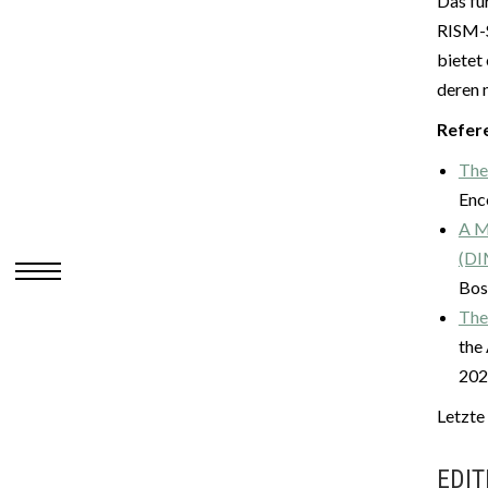
Das fü
RISM-
bietet
deren 
Refer
The
Enc
A M
(DI
Bos
The
the
202
Letzte
EDIT