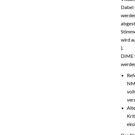
Dabei 
werden
abgest
Stimme
wird a
).
DIME v
werde
Ref
NMA
vol
vers
Alt
Krit
ein