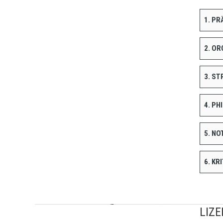
1. P
2. O
3. S
4. P
5. N
6. K
LIZE