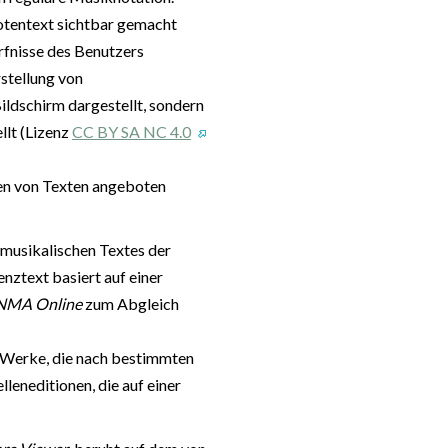
Notentext sichtbar gemacht
rfnisse des Benutzers
stellung von
ldschirm dargestellt, sondern
llt (Lizenz
CC BY SA NC 4.0
ten von Texten angeboten
 musikalischen Textes der
nztext basiert auf einer
NMA Online
zum Abgleich
r Werke, die nach bestimmten
lleneditionen, die auf einer