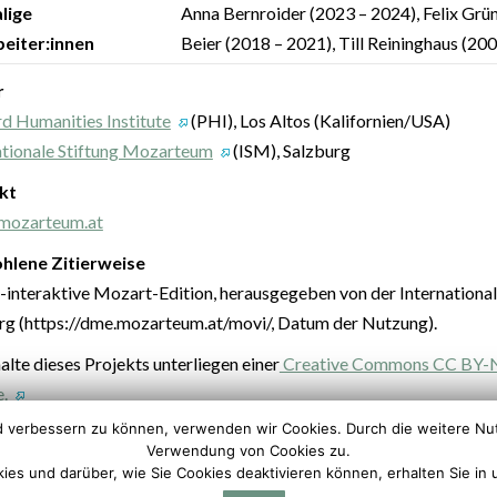
lige
Anna Bernroider (2023 – 2024), Felix Grü
eiter:innen
Beier (2018 – 2021), Till Reininghaus (20
r
d Humanities Institute
(PHI), Los Altos (Kalifornien/USA)
ationale Stiftung Mozarteum
(ISM), Salzburg
kt
ozarteum.at
hlene Zitierweise
l-interaktive Mozart-Edition, herausgegeben von der Internationa
rg (https://dme.mozarteum.at/movi/, Datum der Nutzung).
alte dieses Projekts unterliegen einer
Creative Commons CC BY-NC
e.
nd verbessern zu können, verwenden wir Cookies. Durch die weitere Nut
Verwendung von Cookies zu.
ies und darüber, wie Sie Cookies deaktivieren können, erhalten Sie in