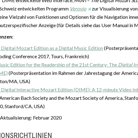
r DIME entwickelte Web Interface, MoVi –
The Digital Mozart Sc
Schweiz entwickelten Programm
Verovio
zur Visualisierung vo
 eine Vielzahl von Funktionen und Optionen für die Navigation inn
nutzerspezifischer Anzeige (für Details siehe das User Manual in M
enzen:
 Digital Mozart Edition as a Digital Music Edition
(Posterpräsenta
oding Conference 2017, Tours, Frankreich)
usic Edition for the Readership of the 21st Century: The
Digital I
ME)
(Posterpräsentation im Rahmen der Jahrestagung der America
ton/MA, USA)
 Digital Interactive Mozart Edition (DIME): A 12-minute Video In
 American Bach Society and the Mozart Society of America, Stanfor
0, Stanford/CA, USA)
 Aktualisierung: Februar 2020
IONSRICHTLINIEN