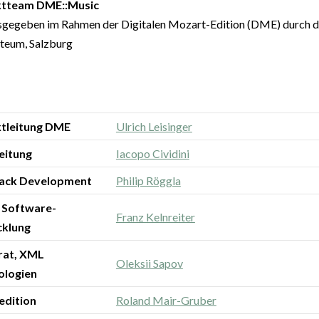
ktteam DME::Music
gegeben im Rahmen der Digitalen Mozart-Edition (DME) durch die
eum, Salzburg
ktleitung DME
Ulrich Leisinger
eitung
Iacopo Cividini
Stack Development
Philip Röggla
d Software-
Franz Kelnreiter
cklung
rat, XML
Oleksii Sapov
ologien
edition
Roland Mair-Gruber