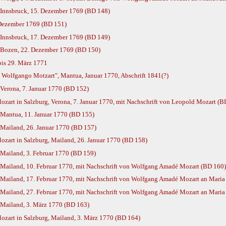
 Innsbruck, 15. Dezember 1769 (BD 148)
 Dezember 1769 (BD 151)
 Innsbruck, 17. Dezember 1769 (BD 149)
 Bozen, 22. Dezember 1769 (BD 150)
bis 29. März 1771
o Wolfgango Motzart", Mantua, Januar 1770, Abschrift 1841(?)
Verona, 7. Januar 1770 (BD 152)
art in Salzburg, Verona, 7. Januar 1770, mit Nachschrift von Leopold Mozart (B
 Mantua, 11. Januar 1770 (BD 155)
 Mailand, 26. Januar 1770 (BD 157)
zart in Salzburg, Mailand, 26. Januar 1770 (BD 158)
Mailand, 3. Februar 1770 (BD 159)
 Mailand, 10. Februar 1770, mit Nachschrift von Wolfgang Amadé Mozart (BD 160)
 Mailand, 17. Februar 1770, mit Nachschrift von Wolfgang Amadé Mozart an Maria
 Mailand, 27. Februar 1770, mit Nachschrift von Wolfgang Amadé Mozart an Maria
 Mailand, 3. März 1770 (BD 163)
zart in Salzburg, Mailand, 3. März 1770 (BD 164)