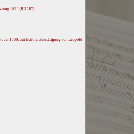
alzburg 1824 (BD 107)
tober 1766, mit Echtheitsbestätigung von Leopold