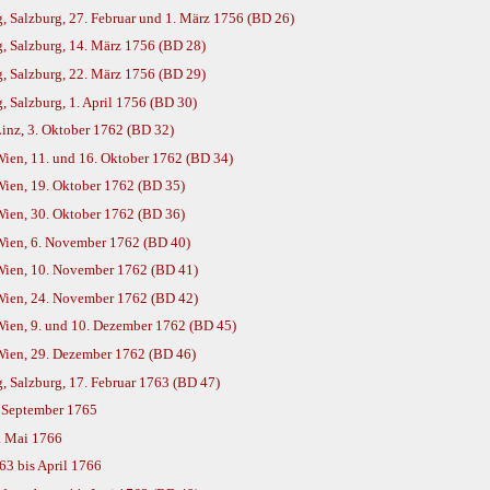
, Salzburg, 27. Februar und 1. März 1756 (BD 26)
, Salzburg, 14. März 1756 (BD 28)
, Salzburg, 22. März 1756 (BD 29)
 Salzburg, 1. April 1756 (BD 30)
inz, 3. Oktober 1762 (BD 32)
ien, 11. und 16. Oktober 1762 (BD 34)
Wien, 19. Oktober 1762 (BD 35)
Wien, 30. Oktober 1762 (BD 36)
Wien, 6. November 1762 (BD 40)
Wien, 10. November 1762 (BD 41)
Wien, 24. November 1762 (BD 42)
Wien, 9. und 10. Dezember 1762 (BD 45)
Wien, 29. Dezember 1762 (BD 46)
, Salzburg, 17. Februar 1763 (BD 47)
. September 1765
8. Mai 1766
63 bis April 1766