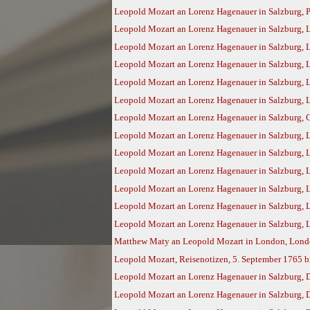
Leopold Mozart an Lorenz Hagenauer in Salzburg, Pa
Leopold Mozart an Lorenz Hagenauer in Salzburg, L
Leopold Mozart an Lorenz Hagenauer in Salzburg, 
Leopold Mozart an Lorenz Hagenauer in Salzburg, 
Leopold Mozart an Lorenz Hagenauer in Salzburg, 
Leopold Mozart an Lorenz Hagenauer in Salzburg, 
Leopold Mozart an Lorenz Hagenauer in Salzburg, 
Leopold Mozart an Lorenz Hagenauer in Salzburg,
Leopold Mozart an Lorenz Hagenauer in Salzburg, 
Leopold Mozart an Lorenz Hagenauer in Salzburg, 
Leopold Mozart an Lorenz Hagenauer in Salzburg, 
Leopold Mozart an Lorenz Hagenauer in Salzburg, L
Leopold Mozart an Lorenz Hagenauer in Salzburg, L
Matthew Maty an Leopold Mozart in London, Londo
Leopold Mozart, Reisenotizen, 5. September 1765 bi
Leopold Mozart an Lorenz Hagenauer in Salzburg, 
Leopold Mozart an Lorenz Hagenauer in Salzburg, 