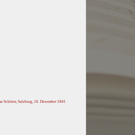
ar Schitter, Salzburg, 16. Dezember 1841