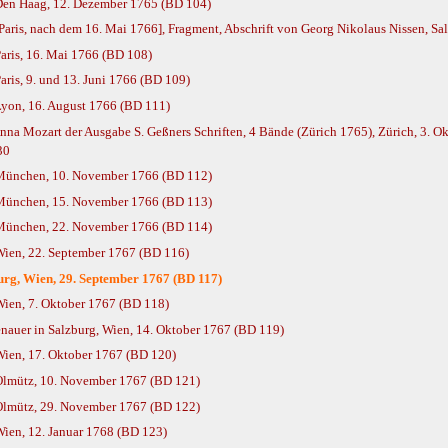
Den Haag, 12. Dezember 1765 (BD 104)
Paris, nach dem 16. Mai 1766], Fragment, Abschrift von Georg Nikolaus Nissen, S
aris, 16. Mai 1766 (BD 108)
ris, 9. und 13. Juni 1766 (BD 109)
Lyon, 16. August 1766 (BD 111)
 Mozart der Ausgabe S. Geßners Schriften, 4 Bände (Zürich 1765), Zürich, 3. Ok
30
 München, 10. November 1766 (BD 112)
 München, 15. November 1766 (BD 113)
 München, 22. November 1766 (BD 114)
Wien, 22. September 1767 (BD 116)
rg, Wien, 29. September 1767 (BD 117)
Wien, 7. Oktober 1767 (BD 118)
nauer in Salzburg, Wien, 14. Oktober 1767 (BD 119)
Wien, 17. Oktober 1767 (BD 120)
Olmütz, 10. November 1767 (BD 121)
Olmütz, 29. November 1767 (BD 122)
ien, 12. Januar 1768 (BD 123)