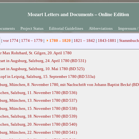
Mozart Letters and Documents – Online Edition
ocuments
Project Status
Editorial Guidelines
Abbreviations
Impressum /
|
vor 1774
|
1774 – 1779
|
1780 – 1820
|
1821 – 1842
|
1843-1881
|
Stammbuch 
r Max Rohrhard, St. Gilgen, 20. April 1780
t in Augsburg, Salzburg, 24. April 1780 (BD 531)
rt in Augsburg, Salzburg, 10. Mai 1780 (BD 525)
pf in Leipzig, Salzburg, 15. September 1780 (BD 533a)
urg, München, 8. November 1780, mit Nachschrift von Johann Baptist Becké (BD
chen, Salzburg, 11. November 1780 (BD 536)
zburg, München, 13. November 1780 (BD 537)
zburg, München, 15. November 1780 (BD 538)
chen, Salzburg, 18. November 1780 (BD 539)
chen, Salzburg, 20. November 1780 (BD 540)
zburg, München, 22. November 1780 (BD 541)