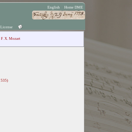
English
Home DME
 License
F. X. Mozart
 535)