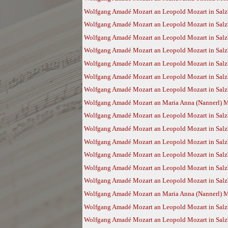
Wolfgang Amadé Mozart an Leopold Mozart in Salzb
Wolfgang Amadé Mozart an Leopold Mozart in Salz
Wolfgang Amadé Mozart an Leopold Mozart in Salz
Wolfgang Amadé Mozart an Leopold Mozart in Salz
Wolfgang Amadé Mozart an Leopold Mozart in Salz
Wolfgang Amadé Mozart an Leopold Mozart in Salz
Wolfgang Amadé Mozart an Leopold Mozart in Salzb
Wolfgang Amadé Mozart an Maria Anna (Nannerl) Mo
Wolfgang Amadé Mozart an Leopold Mozart in Salzb
Wolfgang Amadé Mozart an Leopold Mozart in Salzb
Wolfgang Amadé Mozart an Leopold Mozart in Salzb
Wolfgang Amadé Mozart an Leopold Mozart in Salzb
Wolfgang Amadé Mozart an Leopold Mozart in Salzb
Wolfgang Amadé Mozart an Leopold Mozart in Salzb
Wolfgang Amadé Mozart an Maria Anna (Nannerl) Mo
Wolfgang Amadé Mozart an Leopold Mozart in Salz
Wolfgang Amadé Mozart an Leopold Mozart in Salzb