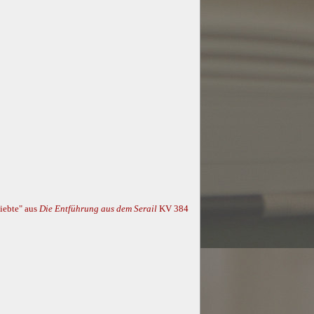
iebte" aus
Die Entführung aus dem Serail
KV 384