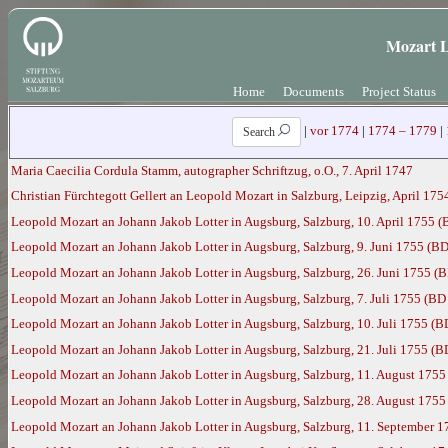
Mozart L
Home
Documents
Project Status
|
vor 1774
|
1774 – 1779
|
Search
Maria Caecilia Cordula Stamm, autographer Schriftzug, o.O., 7. April 1747
Christian Fürchtegott Gellert an Leopold Mozart in Salzburg, Leipzig, April 17
Leopold Mozart an Johann Jakob Lotter in Augsburg, Salzburg, 10. April 1755 (
Leopold Mozart an Johann Jakob Lotter in Augsburg, Salzburg, 9. Juni 1755 (BD
Leopold Mozart an Johann Jakob Lotter in Augsburg, Salzburg, 26. Juni 1755 (B
Leopold Mozart an Johann Jakob Lotter in Augsburg, Salzburg, 7. Juli 1755 (BD
Leopold Mozart an Johann Jakob Lotter in Augsburg, Salzburg, 10. Juli 1755 (B
Leopold Mozart an Johann Jakob Lotter in Augsburg, Salzburg, 21. Juli 1755 (B
Leopold Mozart an Johann Jakob Lotter in Augsburg, Salzburg, 11. August 1755
Leopold Mozart an Johann Jakob Lotter in Augsburg, Salzburg, 28. August 1755
Leopold Mozart an Johann Jakob Lotter in Augsburg, Salzburg, 11. September 1