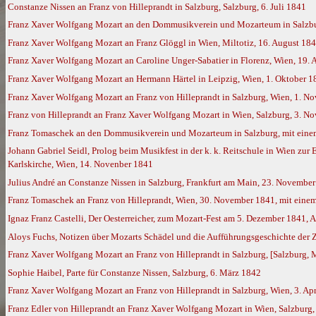
Constanze Nissen an Franz von Hilleprandt in Salzburg, Salzburg, 6. Juli 1841
Franz Xaver Wolfgang Mozart an den Dommusikverein und Mozarteum in Salzbur
Franz Xaver Wolfgang Mozart an Franz Glöggl in Wien, Miltotiz, 16. August 184
Franz Xaver Wolfgang Mozart an Caroline Unger-Sabatier in Florenz, Wien, 19.
Franz Xaver Wolfgang Mozart an Hermann Härtel in Leipzig, Wien, 1. Oktober 1
Franz Xaver Wolfgang Mozart an Franz von Hilleprandt in Salzburg, Wien, 1. N
Franz von Hilleprandt an Franz Xaver Wolfgang Mozart in Wien, Salzburg, 3. N
Franz Tomaschek an den Dommusikverein und Mozarteum in Salzburg, mit eine
Johann Gabriel Seidl, Prolog beim Musikfest in der k. k. Reitschule in Wien zu
Karlskirche, Wien, 14. Novenber 1841
Julius André an Constanze Nissen in Salzburg, Frankfurt am Main, 23. Novembe
Franz Tomaschek an Franz von Hilleprandt, Wien, 30. November 1841, mit einem
Ignaz Franz Castelli, Der Oesterreicher, zum Mozart-Fest am 5. Dezember 1841, 
Aloys Fuchs, Notizen über Mozarts Schädel und die Aufführungsgeschichte der Z
Franz Xaver Wolfgang Mozart an Franz von Hilleprandt in Salzburg, [Salzburg, 
Sophie Haibel, Parte für Constanze Nissen, Salzburg, 6. März 1842
Franz Xaver Wolfgang Mozart an Franz von Hilleprandt in Salzburg, Wien, 3. Ap
Franz Edler von Hilleprandt an Franz Xaver Wolfgang Mozart in Wien, Salzburg, 