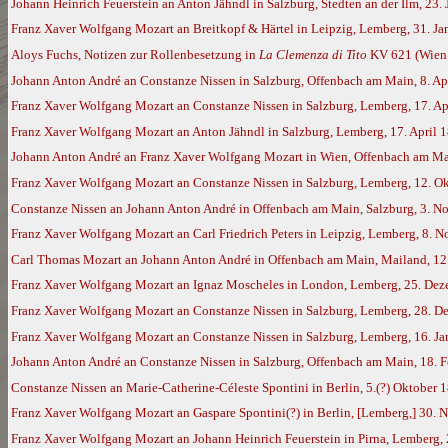
Johann Heinrich Feuerstein an Anton Jähndl in Salzburg, Stedten an der Ilm, 23.
Franz Xaver Wolfgang Mozart an Breitkopf & Härtel in Leipzig, Lemberg, 31. Ja
Aloys Fuchs, Notizen zur Rollenbesetzung in
La Clemenza di Tito
KV 621 (Wien 
Johann Anton André an Constanze Nissen in Salzburg, Offenbach am Main, 8. Apr
Franz Xaver Wolfgang Mozart an Constanze Nissen in Salzburg, Lemberg, 17. Ap
Franz Xaver Wolfgang Mozart an Anton Jähndl in Salzburg, Lemberg, 17. April 
Johann Anton André an Franz Xaver Wolfgang Mozart in Wien, Offenbach am Main
Franz Xaver Wolfgang Mozart an Constanze Nissen in Salzburg, Lemberg, 12. O
Constanze Nissen an Johann Anton André in Offenbach am Main, Salzburg, 3. 
Franz Xaver Wolfgang Mozart an Carl Friedrich Peters in Leipzig, Lemberg, 8. No
Carl Thomas Mozart an Johann Anton André in Offenbach am Main, Mailand, 1
Franz Xaver Wolfgang Mozart an Ignaz Moscheles in London, Lemberg, 25. De
Franz Xaver Wolfgang Mozart an Constanze Nissen in Salzburg, Lemberg, 28. 
Franz Xaver Wolfgang Mozart an Constanze Nissen in Salzburg, Lemberg, 16. J
Johann Anton André an Constanze Nissen in Salzburg, Offenbach am Main, 18. Fe
Constanze Nissen an Marie-Catherine-Céleste Spontini in Berlin, 5.(?) Oktober 
Franz Xaver Wolfgang Mozart an Gaspare Spontini(?) in Berlin, [Lemberg,] 30.
Franz Xaver Wolfgang Mozart an Johann Heinrich Feuerstein in Pirna, Lemberg