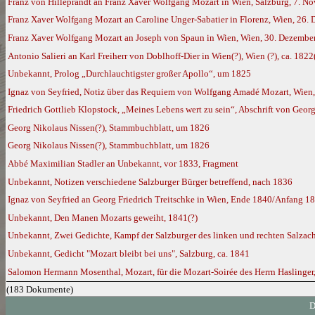
Franz von Hilleprandt an Franz Xaver Wolfgang Mozart in Wien, Salzburg, 7. N
Franz Xaver Wolfgang Mozart an Caroline Unger-Sabatier in Florenz, Wien, 26.
Franz Xaver Wolfgang Mozart an Joseph von Spaun in Wien, Wien, 30. Dezembe
Antonio Salieri an Karl Freiherr von Doblhoff-Dier in Wien(?), Wien (?), ca. 1822
Unbekannt, Prolog „Durchlauchtigster großer Apollo“, um 1825
Ignaz von Seyfried, Notiz über das Requiem von Wolfgang Amadé Mozart, Wien,
Friedrich Gottlieb Klopstock, „Meines Lebens wert zu sein“, Abschrift von Geor
Georg Nikolaus Nissen(?), Stammbuchblatt, um 1826
Georg Nikolaus Nissen(?), Stammbuchblatt, um 1826
Abbé Maximilian Stadler an Unbekannt, vor 1833, Fragment
Unbekannt, Notizen verschiedene Salzburger Bürger betreffend, nach 1836
Ignaz von Seyfried an Georg Friedrich Treitschke in Wien, Ende 1840/Anfang 1
Unbekannt, Den Manen Mozarts geweiht, 1841(?)
Unbekannt, Zwei Gedichte, Kampf der Salzburger des linken und rechten Salzach
Unbekannt, Gedicht "Mozart bleibt bei uns", Salzburg, ca. 1841
Salomon Hermann Mosenthal, Mozart, für die Mozart-Soirée des Herrn Haslinger,
(183 Dokumente)
D