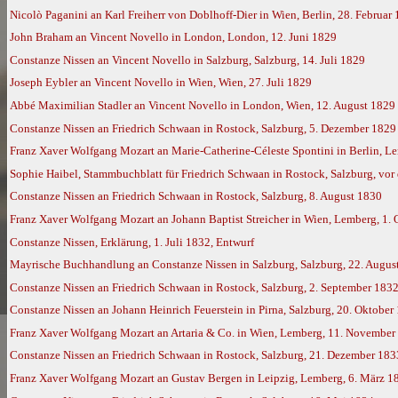
Nicolò Paganini an Karl Freiherr von Doblhoff-Dier in Wien, Berlin, 28. Februar
John Braham an Vincent Novello in London, London, 12. Juni 1829
Constanze Nissen an Vincent Novello in Salzburg, Salzburg, 14. Juli 1829
Joseph Eybler an Vincent Novello in Wien, Wien, 27. Juli 1829
Abbé Maximilian Stadler an Vincent Novello in London, Wien, 12. August 1829
Constanze Nissen an Friedrich Schwaan in Rostock, Salzburg, 5. Dezember 182
Franz Xaver Wolfgang Mozart an Marie-Catherine-Céleste Spontini in Berlin, L
Sophie Haibel, Stammbuchblatt für Friedrich Schwaan in Rostock, Salzburg, vor
Constanze Nissen an Friedrich Schwaan in Rostock, Salzburg, 8. August 1830
Franz Xaver Wolfgang Mozart an Johann Baptist Streicher in Wien, Lemberg, 1.
Constanze Nissen, Erklärung, 1. Juli 1832, Entwurf
Mayrische Buchhandlung an Constanze Nissen in Salzburg, Salzburg, 22. Augus
Constanze Nissen an Friedrich Schwaan in Rostock, Salzburg, 2. September 1832
Constanze Nissen an Johann Heinrich Feuerstein in Pirna, Salzburg, 20. Oktober
Franz Xaver Wolfgang Mozart an Artaria & Co. in Wien, Lemberg, 11. Novembe
Constanze Nissen an Friedrich Schwaan in Rostock, Salzburg, 21. Dezember 183
Franz Xaver Wolfgang Mozart an Gustav Bergen in Leipzig, Lemberg, 6. März 