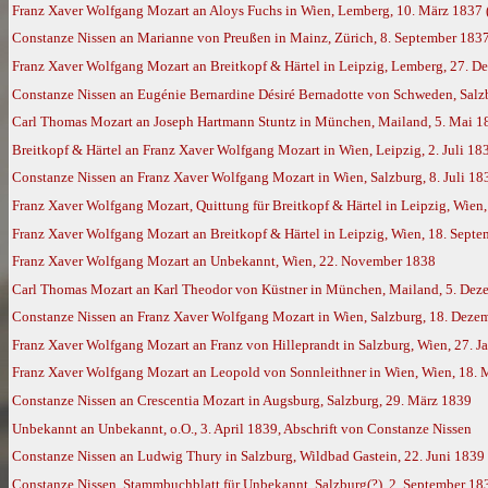
Franz Xaver Wolfgang Mozart an Aloys Fuchs in Wien, Lemberg, 10. März 1837
Constanze Nissen an Marianne von Preußen in Mainz, Zürich, 8. September 1837,
Franz Xaver Wolfgang Mozart an Breitkopf & Härtel in Leipzig, Lemberg, 27. 
Constanze Nissen an Eugénie Bernardine Désiré Bernadotte von Schweden, Salzb
Carl Thomas Mozart an Joseph Hartmann Stuntz in München, Mailand, 5. Mai 1
Breitkopf & Härtel an Franz Xaver Wolfgang Mozart in Wien, Leipzig, 2. Juli 18
Constanze Nissen an Franz Xaver Wolfgang Mozart in Wien, Salzburg, 8. Juli 18
Franz Xaver Wolfgang Mozart, Quittung für Breitkopf & Härtel in Leipzig, Wien
Franz Xaver Wolfgang Mozart an Breitkopf & Härtel in Leipzig, Wien, 18. Sept
Franz Xaver Wolfgang Mozart an Unbekannt, Wien, 22. November 1838
Carl Thomas Mozart an Karl Theodor von Küstner in München, Mailand, 5. Dez
Constanze Nissen an Franz Xaver Wolfgang Mozart in Wien, Salzburg, 18. Deze
Franz Xaver Wolfgang Mozart an Franz von Hilleprandt in Salzburg, Wien, 27. Ja
Franz Xaver Wolfgang Mozart an Leopold von Sonnleithner in Wien, Wien, 18.
Constanze Nissen an Crescentia Mozart in Augsburg, Salzburg, 29. März 1839
Unbekannt an Unbekannt, o.O., 3. April 1839, Abschrift von Constanze Nissen
Constanze Nissen an Ludwig Thury in Salzburg, Wildbad Gastein, 22. Juni 1839
Constanze Nissen, Stammbuchblatt für Unbekannt, Salzburg(?), 2. September 18