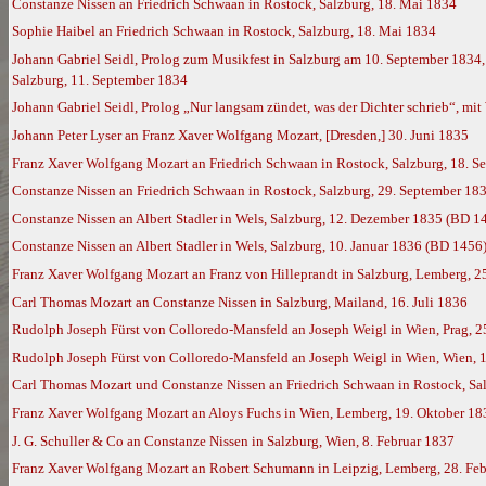
Constanze Nissen an Friedrich Schwaan in Rostock, Salzburg, 18. Mai 1834
Sophie Haibel an Friedrich Schwaan in Rostock, Salzburg, 18. Mai 1834
Johann Gabriel Seidl, Prolog zum Musikfest in Salzburg am 10. September 1834,
Salzburg, 11. September 1834
Johann Gabriel Seidl, Prolog „Nur langsam zündet, was der Dichter schrieb“, m
Johann Peter Lyser an Franz Xaver Wolfgang Mozart, [Dresden,] 30. Juni 1835
Franz Xaver Wolfgang Mozart an Friedrich Schwaan in Rostock, Salzburg, 18. 
Constanze Nissen an Friedrich Schwaan in Rostock, Salzburg, 29. September 18
Constanze Nissen an Albert Stadler in Wels, Salzburg, 12. Dezember 1835 (BD 1
Constanze Nissen an Albert Stadler in Wels, Salzburg, 10. Januar 1836 (BD 1456
Franz Xaver Wolfgang Mozart an Franz von Hilleprandt in Salzburg, Lemberg, 2
Carl Thomas Mozart an Constanze Nissen in Salzburg, Mailand, 16. Juli 1836
Rudolph Joseph Fürst von Colloredo-Mansfeld an Joseph Weigl in Wien, Prag, 2
Rudolph Joseph Fürst von Colloredo-Mansfeld an Joseph Weigl in Wien, Wien, 
Carl Thomas Mozart und Constanze Nissen an Friedrich Schwaan in Rostock, Sa
Franz Xaver Wolfgang Mozart an Aloys Fuchs in Wien, Lemberg, 19. Oktober 1
J. G. Schuller & Co an Constanze Nissen in Salzburg, Wien, 8. Februar 1837
Franz Xaver Wolfgang Mozart an Robert Schumann in Leipzig, Lemberg, 28. Fe