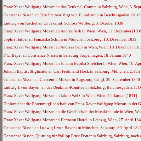
Franz Xaver Wolfgang Mozart an das Denkmal-Comité in Salzburg, Wien, 3. Se
Constanze Nissen an Otto Freiherr Vogt von Hunoltstein in Berchtesgaden, Salz
Ludwig von Köchel an Unbekannt, Schloss Weilburg, 3. Oktober 1839
Franz Xaver Wolfgang Mozart an Andrea Seib in Wien, Wien, 11. Dezember [183
Sophie Haibel an Franziska Schinn in München, Salzburg, 18. Dezember 1839
Franz Xaver Wolfgang Mozart an Andreas Seib in Wien, Wien, 18. Dezember [18
P. E. Beyer an Constanze Nissen in Salzburg, Kopenhagen, 18. Januar 1840
Franz Xaver Wolfgang Mozart an Johann Baptist Streicher in Wien, Wien, 10. Ap
Johann Baptist Stiglmaier an Carl Ferdinand Hock in Salzburg, München, 2. Juli
Constanze Nissen an Crescentia Mozart in Augsburg, Gnigl, 30. September 1840
Ludwig I. von Bayern an das Denkmal-Komitee in Salzburg, Berchtesgaden, 1. 
Franz Xaver Wolfgang Mozart an Jakob Weiß in Wien, Wien, 25. Januar [1841]
Diplom über die Ehrenmitgliedschaft von Franz Xaver Wolfgang Mozart in der Ge
Franz Xaver Wolfgang Mozart an die Gesellschaft der Musikfreunde in Wien, Wie
Franz Xaver Wolfgang Mozart an Hermann Härtel in Leipzig, Wien, 27. April 18
Constanze Nissen an Ludwig I. von Bayern in München, Salzburg, 30. April 184
Constanze Nissen, Quittung für Philipp Ernst Dotter in Salzburg, Salzburg, nac