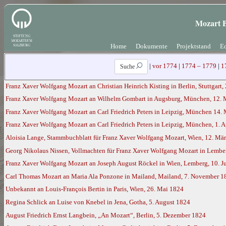
Mozart B
Home
Dokumente
Projektstand
Ed
|
vor 1774
|
1774 – 1779
|
1
Suche
Franz Xaver Wolfgang Mozart an Christian Heinrich Kisting in Berlin, Stuttgart,
Franz Xaver Wolfgang Mozart an Wilhelm Gombart in Augsburg, München, 12. 
Franz Xaver Wolfgang Mozart an Carl Friedrich Peters in Leipzig, München 14.
Franz Xaver Wolfgang Mozart an Carl Friedrich Peters in Leipzig, München, 1. A
Aloisia Lange, Stammbuchblatt für Franz Xaver Wolfgang Mozart, Wien, 12. Mä
Georg Nikolaus Nissen, Vollmachten für Franz Xaver Wolfgang Mozart in Lembe
Franz Xaver Wolfgang Mozart an Joseph August Röckel in Wien, Lemberg, 10. J
Carl Thomas Mozart an Maria Ala Ponzone in Mailand, Mailand, 7. November 1
Unbekannt an Louis-François Bertin in Paris, Wien, 26. Mai 1824
Regina Schlick an Luise von Knebel in Jena, Gotha, 5. August 1824
August Friedrich Ernst Langbein, „An Mozart“, Berlin, 5. Dezember 1824