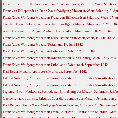
Franz Edler von Hilleprandt an Franz Xaver Wolfgang Mozart in Wien, Salzburg, 
Franz von Hilleprandt an Franz Xaver Wolfgang Mozart in Wien, Salzburg, 9. Apr
Franz Xaver Wolfgang Mozart an Franz von Hilleprandt in Salzburg, Wien, 17. A
Caroline Unger-Sabatier an Franz Xaver Wolfgang Mozart, München, 7. Mai 1842,
Aloys Fuchs an Carl August André in Frankfurt am Main, Wien, 10. Mai 1842
Franz Xaver Wolfgang Mozart an Luise Neumann in Wien, Wien, 10. Mai 1842
Franz Xaver Wolfgang Mozart, Testament, 17. Juni 1842
Franz Xaver Wolfgang Mozart an Unbekannt, Wien, 17. Juni 1842
Franz Xaver Wolfgang Mozart an Johann Vogel(?) in Salzburg, Wien, 12. August
Franz Xaver Wolfgang Mozart an Unbekannt, Wien, nach September 1842
Karl Reger, Mozarts Apotheose, München, September 1842
Eduard Anschütz, Prolog zur Eröffnung des ersten Konzertes des Mozartfestes in
Eduard Anschütz, Prolog zur Eröffnung des ersten Konzertes des Mozartfestes in
Sigismund von Neukomm, Festrede zur Enthüllung des Mozart-Denkmals, Salzbu
Gustav Ignaz Chorinsky, Urkunde über die Übergabe des Mozart-Denkmals an die
Karl Reger an Franz Xaver Wolfgang Mozart in Wien, München, 18. September 
Franz Xaver Wolfgang Mozart an Franz Edler von Hilleprandt in Salzburg, Wien,