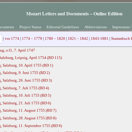
Mozart Letters and Documents – Online Edition
ocuments
Project Status
Editorial Guidelines
Abbreviations
Impressum /
|
vor 1774
|
1774 – 1779
|
1780 – 1820
|
1821 – 1842
|
1843-1881
|
Stammbuch F
g, o.O., 7. April 1747
Salzburg, Leipzig, April 1754 (BD 115)
 Salzburg, 10. April 1755 (BD 1)
 Salzburg, 9. Juni 1755 (BD 2)
, Salzburg, 26. Juni 1755 (BD 3)
 Salzburg, 7. Juli 1755 (BD 4)
 Salzburg, 10. Juli 1755 (BD 5)
 Salzburg, 21. Juli 1755 (BD 6)
, Salzburg, 11. August 1755 (BD 7)
, Salzburg, 28. August 1755 (BD 8)
, Salzburg, 11. September 1755 (BD 9)