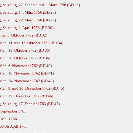
, Salzburg, 27. Februar und 1. März 1756 (BD 26)
, Salzburg, 14. März 1756 (BD 28)
, Salzburg, 22. März 1756 (BD 29)
 Salzburg, 1. April 1756 (BD 30)
inz, 3. Oktober 1762 (BD 32)
ien, 11. und 16. Oktober 1762 (BD 34)
Wien, 19. Oktober 1762 (BD 35)
Wien, 30. Oktober 1762 (BD 36)
Wien, 6. November 1762 (BD 40)
Wien, 10. November 1762 (BD 41)
Wien, 24. November 1762 (BD 42)
Wien, 9. und 10. Dezember 1762 (BD 45)
Wien, 29. Dezember 1762 (BD 46)
, Salzburg, 17. Februar 1763 (BD 47)
. September 1765
8. Mai 1766
63 bis April 1766