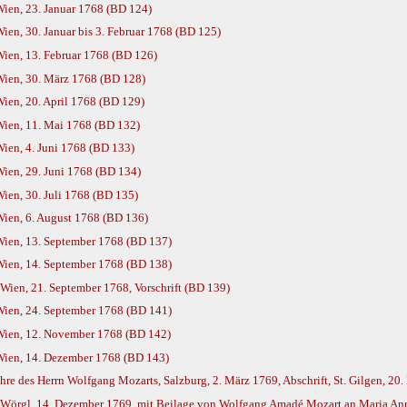
ien, 23. Januar 1768 (BD 124)
en, 30. Januar bis 3. Februar 1768 (BD 125)
ien, 13. Februar 1768 (BD 126)
Wien, 30. März 1768 (BD 128)
ien, 20. April 1768 (BD 129)
Wien, 11. Mai 1768 (BD 132)
ien, 4. Juni 1768 (BD 133)
ien, 29. Juni 1768 (BD 134)
ien, 30. Juli 1768 (BD 135)
Wien, 6. August 1768 (BD 136)
Wien, 13. September 1768 (BD 137)
Wien, 14. September 1768 (BD 138)
, Wien, 21. September 1768, Vorschrift (BD 139)
Wien, 24. September 1768 (BD 141)
Wien, 12. November 1768 (BD 142)
Wien, 14. Dezember 1768 (BD 143)
re des Herrn Wolfgang Mozarts, Salzburg, 2. März 1769, Abschrift, St. Gilgen, 2
 Wörgl, 14. Dezember 1769, mit Beilage von Wolfgang Amadé Mozart an Maria An