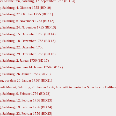
bei Kaufbeuren, Salzburg, 17. September 1755 (BD 9a)
, Salzburg, 4. Oktober 1755 (BD 10)
, Salzburg, 27. Oktober 1755 (BD 11)
g, Salzburg, 6. November 1755 (BD 12)
g, Salzburg, 24. November 1755 (BD 13)
g, Salzburg, 15. Dezember 1755 (BD 14)
g, Salzburg, 18. Dezember 1755 (BD 15)
g, Salzburg, 22. Dezember 1755
g, Salzburg, 29. Dezember 1755 (BD 16)
, Salzburg, 2. Januar 1756 (BD 17)
, Salzburg, vor dem 14. Januar 1756 (BD 19)
, Salzburg, 26. Januar 1756 (BD 20)
g, vor dem 26. Januar 1756] (BD 21)
dé Mozart, Salzburg, 28. Januar 1756, Abschrift in deutscher Sprache von Balthas
, Salzburg, 9. Februar 1756 (BD 22)
, Salzburg, 12. Februar 1756 (BD 23)
, Salzburg, 19. Februar 1756 (BD 24)
, Salzburg, 23. Februar 1756 (BD 25)