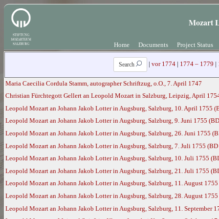
Mozart L
Home
Documents
Project Status
|
vor 1774
|
1774 – 1779
|
Search
Maria Caecilia Cordula Stamm, autographer Schriftzug, o.O., 7. April 1747
Christian Fürchtegott Gellert an Leopold Mozart in Salzburg, Leipzig, April 17
Leopold Mozart an Johann Jakob Lotter in Augsburg, Salzburg, 10. April 1755 (
Leopold Mozart an Johann Jakob Lotter in Augsburg, Salzburg, 9. Juni 1755 (BD
Leopold Mozart an Johann Jakob Lotter in Augsburg, Salzburg, 26. Juni 1755 (B
Leopold Mozart an Johann Jakob Lotter in Augsburg, Salzburg, 7. Juli 1755 (BD
Leopold Mozart an Johann Jakob Lotter in Augsburg, Salzburg, 10. Juli 1755 (B
Leopold Mozart an Johann Jakob Lotter in Augsburg, Salzburg, 21. Juli 1755 (B
Leopold Mozart an Johann Jakob Lotter in Augsburg, Salzburg, 11. August 1755
Leopold Mozart an Johann Jakob Lotter in Augsburg, Salzburg, 28. August 1755
Leopold Mozart an Johann Jakob Lotter in Augsburg, Salzburg, 11. September 1