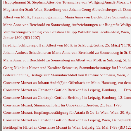
Hauptpfarramt St. Stephan, Attest der Totenschau von Wolfgang Amadé Mozart,
Magistrat der Stadt Wien, Bestellung von Johann Georg Albrechtsberger als Dom
Albert von Mölk, Fragenprogramm für Maria Anna von Berchtold zu Sonnenburg i
Maria Anna von Berchtold zu Sonnenburg, Aufzeichnungen zur Biografie Wolfga
Verpflichtungserklärung von Constans Philipp Wilhelm von Jacobi-Klöst, Wien,
Januar 1800 (BD 1207)
Friedrich Schlichtegroll an Albert von Mölk in Salzburg, Gotha, 25. März(?) 179
Johann Andreas Schachtner an Maria Anna von Berchtold zu Sonnenburg in St. G
Maria Anna von Berchtold zu Sonnenburg an Albert von Mölk in Salzburg, St. G
Georg Nikolaus Nissen und Karoline Schmauss, Stammbucheinträge für Unbekan
Federzeichnung, Beilage zum Stammbuchblatt von Karoline Schmauss, Wien, 7
Constanze Mozart an Johann André(?) in Offenbach am Main, Hamburg, vor de
Constanze Mozart an Christoph Gottlob Breitkopf in Leipzig, Hamburg, 11. De
Constanze Mozart an Christoph Gottlob Breitkopf in Leipzig, Hamburg, 12. Jan
Constanze Mozart, Stammbuchblatt für Unbekannt, Dresden, 21. Juni 1796
Constanze Mozart, Empfangsbestätigung für Artaria & Co. in Wien, Wien, 20. Ap
Constanze Mozart an Christoph Gottlob Breitkopf in Leipzig, Wien, 14. Septem
Breitkopf & Härtel an Constanze Mozart in Wien, Leipzig, 15. Mai 1798 (BD 12