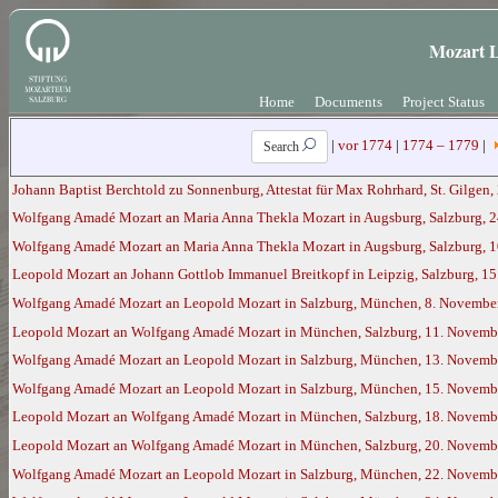
Mozart L
Home
Documents
Project Status
|
vor 1774
|
1774 – 1779
|
Search
Johann Baptist Berchtold zu Sonnenburg, Attestat für Max Rohrhard, St. Gilgen, 
Wolfgang Amadé Mozart an Maria Anna Thekla Mozart in Augsburg, Salzburg, 2
Wolfgang Amadé Mozart an Maria Anna Thekla Mozart in Augsburg, Salzburg, 1
Leopold Mozart an Johann Gottlob Immanuel Breitkopf in Leipzig, Salzburg, 1
Wolfgang Amadé Mozart an Leopold Mozart in Salzburg, München, 8. November 
Leopold Mozart an Wolfgang Amadé Mozart in München, Salzburg, 11. Novemb
Wolfgang Amadé Mozart an Leopold Mozart in Salzburg, München, 13. Novemb
Wolfgang Amadé Mozart an Leopold Mozart in Salzburg, München, 15. Novemb
Leopold Mozart an Wolfgang Amadé Mozart in München, Salzburg, 18. Novemb
Leopold Mozart an Wolfgang Amadé Mozart in München, Salzburg, 20. Novemb
Wolfgang Amadé Mozart an Leopold Mozart in Salzburg, München, 22. Novemb