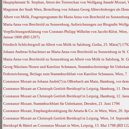
Hauptpfarramt St. Stephan, Attest der Totenschau von Wolfgang Amadé Mozart,
Magistrat der Stadt Wien, Bestellung von Johann Georg Albrechtsberger als Dom
Albert von Mölk, Fragenprogramm für Maria Anna von Berchtold zu Sonnenburg i
Maria Anna von Berchtold zu Sonnenburg, Aufzeichnungen zur Biografie Wolfga
Verpflichtungserklärung von Constans Philipp Wilhelm von Jacobi-Klöst, Wien,
Januar 1800 (BD 1207)
Friedrich Schlichtegroll an Albert von Mölk in Salzburg, Gotha, 25. März(?) 179
Johann Andreas Schachtner an Maria Anna von Berchtold zu Sonnenburg in St. G
Maria Anna von Berchtold zu Sonnenburg an Albert von Mölk in Salzburg, St. G
Georg Nikolaus Nissen und Karoline Schmauss, Stammbucheinträge für Unbekan
Federzeichnung, Beilage zum Stammbuchblatt von Karoline Schmauss, Wien, 7
Constanze Mozart an Johann André(?) in Offenbach am Main, Hamburg, vor de
Constanze Mozart an Christoph Gottlob Breitkopf in Leipzig, Hamburg, 11. De
Constanze Mozart an Christoph Gottlob Breitkopf in Leipzig, Hamburg, 12. Jan
Constanze Mozart, Stammbuchblatt für Unbekannt, Dresden, 21. Juni 1796
Constanze Mozart, Empfangsbestätigung für Artaria & Co. in Wien, Wien, 20. Ap
Constanze Mozart an Christoph Gottlob Breitkopf in Leipzig, Wien, 14. Septem
Breitkopf & Härtel an Constanze Mozart in Wien, Leipzig, 15. Mai 1798 (BD 12