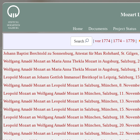
Mozart L
Home
Documents
Project Status
|
vor 1774
|
1774 – 1779
|
Search
Johann Baptist Berchtold zu Sonnenburg, Attestat für Max Rohrhard, St. Gilgen, 
Wolfgang Amadé Mozart an Maria Anna Thekla Mozart in Augsburg, Salzburg, 2
Wolfgang Amadé Mozart an Maria Anna Thekla Mozart in Augsburg, Salzburg, 1
Leopold Mozart an Johann Gottlob Immanuel Breitkopf in Leipzig, Salzburg, 1
Wolfgang Amadé Mozart an Leopold Mozart in Salzburg, München, 8. November 
Leopold Mozart an Wolfgang Amadé Mozart in München, Salzburg, 11. Novemb
Wolfgang Amadé Mozart an Leopold Mozart in Salzburg, München, 13. Novemb
Wolfgang Amadé Mozart an Leopold Mozart in Salzburg, München, 15. Novemb
Leopold Mozart an Wolfgang Amadé Mozart in München, Salzburg, 18. Novemb
Leopold Mozart an Wolfgang Amadé Mozart in München, Salzburg, 20. Novemb
Wolfgang Amadé Mozart an Leopold Mozart in Salzburg, München, 22. Novemb