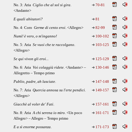
No. 3: Aria
Ciglio che al sol si gira
.
70-81
<Andante>
E quali abitatori?
81
No. 4: Coro
Germe di cento eroi
. <Allegro>
82-99
Numi! è vero, o m'inganno!
100-102
No. 5: Aria
Se vuoi che te raccolgano
.
103-125
<Allegro>
Se qui vivon gli eroi...
125-129
No. 6: Aria
Voi colaggiù ridete
. <Andante> –
130-146
Allegretto – Tempo primo
Publio, padre, ah lasciate
.
147-148
No. 7: Aria
Quercia annosa su l'erte pendici
.
149-157
<Allegro>
Giacchè al voler de' Fati
.
157-161
No. 8: Aria
A chi serena io miro
. <Un poco
161-171
Allegro> – Allegro – Tempo primo
E a sì enorme possanza
.
171-173