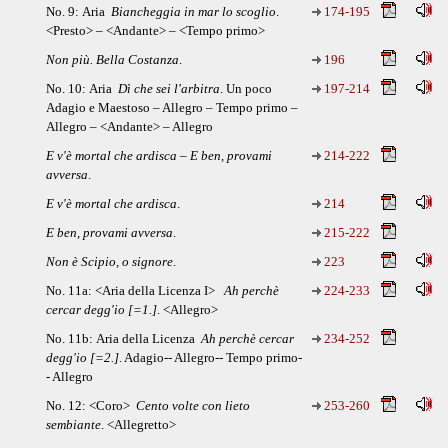
No. 9: Aria
Biancheggia in mar lo scoglio
.
174-195
<Presto> – <Andante> – <Tempo primo>
Non più. Bella Costanza
.
196
No. 10: Aria
Dì che sei l'arbitra
. Un poco
197-214
Adagio e Maestoso – Allegro – Tempo primo –
Allegro – <Andante> – Allegro
E v'è mortal che ardisca – E ben, provami
214-222
avversa
.
E v'è mortal che ardisca
.
214
E ben, provami avversa
.
215-222
Non è Scipio, o signore
.
223
No. 11a: <Aria della Licenza I>
Ah perchè
224-233
cercar degg'io [=1.]
. <Allegro>
No. 11b: Aria della Licenza
Ah perchè cercar
234-252
degg'io [=2.]
. Adagio-- Allegro-- Tempo primo-
- Allegro
No. 12: <Coro>
Cento volte con lieto
253-260
sembiante
. <Allegretto>