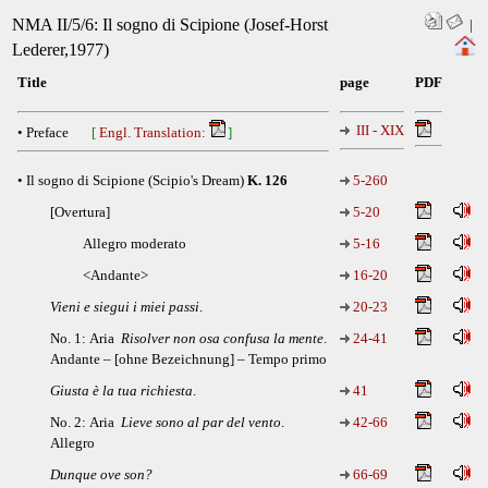
NMA II/5/6: Il sogno di Scipione (Josef-Horst
|
Lederer,1977)
Title
page
PDF
III - XIX
• Preface
[
Engl. Translation:
]
• Il sogno di Scipione (Scipio's Dream)
K. 126
5-260
[Overtura]
5-20
Allegro moderato
5-16
<Andante>
16-20
Vieni e siegui i miei passi
.
20-23
No. 1: Aria
Risolver non osa confusa la mente
.
24-41
Andante – [ohne Bezeichnung] – Tempo primo
Giusta è la tua richiesta
.
41
No. 2: Aria
Lieve sono al par del vento
.
42-66
Allegro
Dunque ove son?
66-69