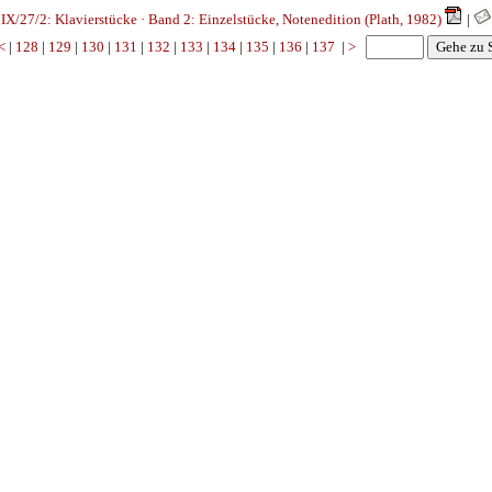
X/27/2: Klavierstücke · Band 2: Einzelstücke, Notenedition (Plath, 1982)
|
<
|
128
|
129
|
130
|
131
|
132
|
133
|
134
|
135
|
136
|
137
|
>