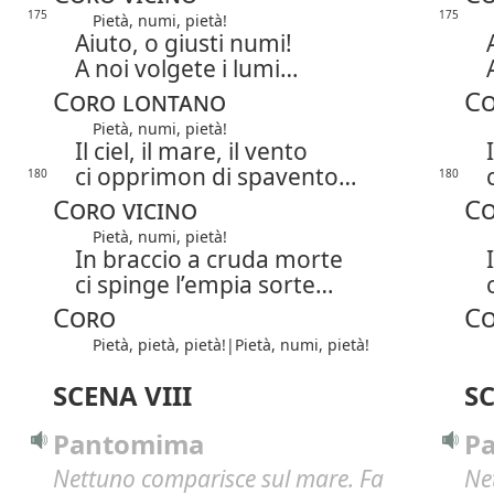
175
175
Pietà, numi, pietà!
Aiuto, o giusti numi!
A noi volgete i lumi…
Coro lontano
Co
Pietà, numi, pietà!
Il ciel, il mare, il vento
ci opprimon di spavento…
180
180
Coro vicino
Co
Pietà, numi, pietà!
In braccio a cruda morte
ci spinge l’empia sorte…
Coro
C
Pietà, pietà, pietà!|
Pietà, numi, pietà!
SCENA VIII
SC
Pantomima
P
Nettuno comparisce sul mare.
Fa
Ne