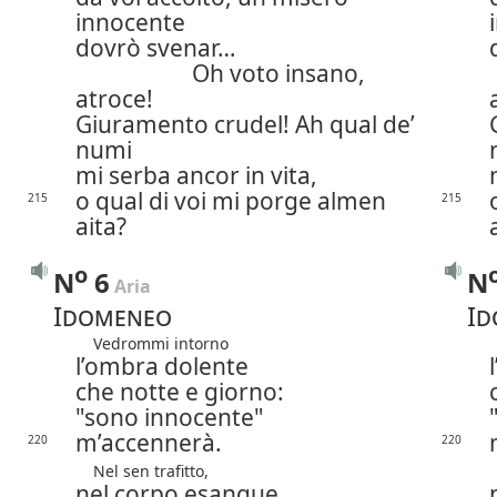
innocente
dovrò svenar…
Oh voto insano,
atroce!
Giuramento crudel! Ah qual de’
numi
mi serba ancor in vita,
o qual di voi mi porge almen
215
215
aita?
o
N
6
N
 Aria
Idomeneo
Id
Vedrommi intorno
l’ombra dolente
che notte e giorno:
"sono innocente"
m’accennerà.
220
220
Nel sen trafitto,
nel corpo esangue