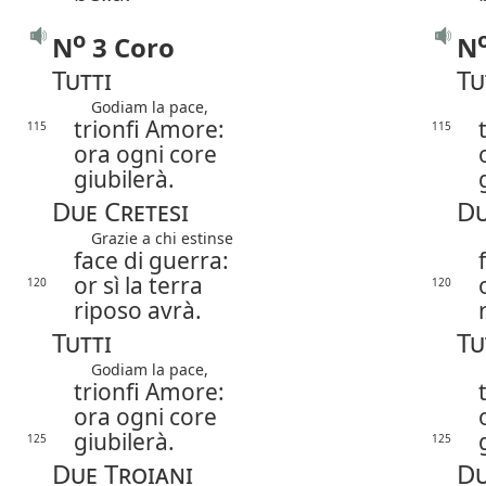
o
N
3 Coro
N
Tutti
Tu
Godiam la pace,
trionfi Amore:
115
115
ora ogni core
giubilerà.
Due Cretesi
Du
Grazie a chi estinse
face di guerra:
or sì la terra
120
120
riposo avrà.
Tutti
Tu
Godiam la pace,
trionfi Amore:
ora ogni core
giubilerà.
125
125
Due Troiani
Du