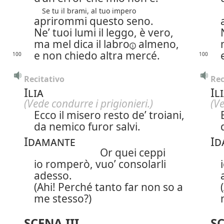
Se tu il brami, al tuo impero
aprirommi questo seno.
Ne’ tuoi lumi il leggo, è vero,
ma mel dica il
labro
almeno,
e non chiedo altra mercé.
100
100
Recitativo
Rec
Ilia
Il
(Vede condurre i prigionieri.)
(Ve
Ecco il misero resto de’ troiani,
da nemico furor salvi.
Idamante
Id
Or quei ceppi
io romperò, vuo’ consolarli
adesso.
(Ahi! Perché tanto far non so a
me stesso?)
SCENA III
SC