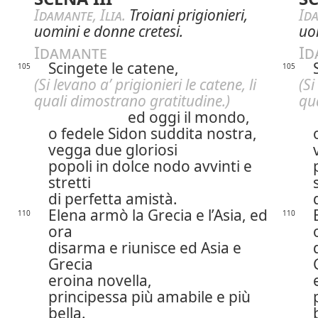
Idamante
,
Ilia
.
Troiani prigionieri,
Id
uomini e donne cretesi.
uo
Idamante
Id
Scingete le catene,
105
105
(Si levano a’ prigionieri le catene, li
(Si
quali dimostrano gratitudine.)
qu
ed oggi il mondo,
o fedele Sidon suddita nostra,
vegga due gloriosi
popoli in dolce nodo avvinti e
stretti
di perfetta amistà.
Elena armò la Grecia e l’Asia, ed
110
110
ora
disarma e riunisce ed Asia e
Grecia
eroina novella,
principessa più amabile e più
bella.