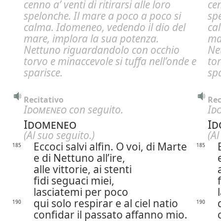
cenno a’ venti di ritirarsi alle loro
cen
spelonche. Il mare
a
poco a poco si
sp
calma. Idomeneo, vedendo il dio del
ca
mare, implora la sua potenza.
ma
Nettuno riguardandolo con occhio
Ne
torvo e minaccevole si tuffa nell’onde e
tor
sparisce.
spa
Recitativo
Rec
Idomeneo
con seguito.
Id
Idomeneo
Id
(Al suo seguito.)
(Al
Eccoci salvi alfin. O voi, di Marte
185
185
e di Nettuno all’ire,
alle vittorie, ai stenti
fidi seguaci miei,
lasciatemi per poco
qui solo respirar e al ciel natio
190
190
confidar il passato affanno mio.