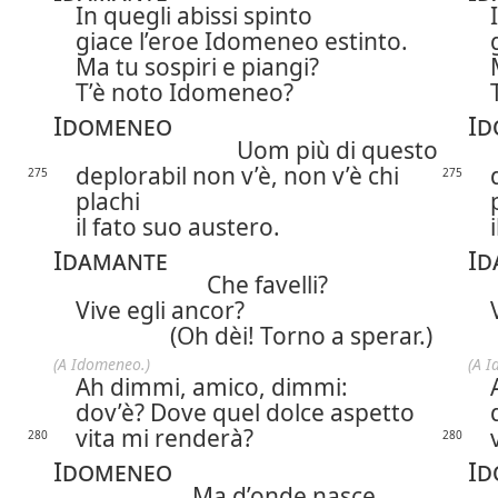
In quegli abissi spinto
giace l’eroe Idomeneo estinto.
Ma tu sospiri e piangi?
T’è noto Idomeneo?
Idomeneo
Id
Uom più di questo
deplorabil non v’è, non v’è chi
275
275
plachi
il fato suo austero.
Idamante
Id
Che favelli?
Vive egli ancor?
(Oh dèi! Torno a sperar.)
(A Idomeneo.)
(A I
Ah dimmi, amico, dimmi:
dov’è? Dove quel dolce aspetto
vita mi renderà?
280
280
Idomeneo
Id
Ma d’onde nasce