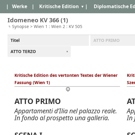
|
Werke
|
Kritische Edition
|
Diplomatische Ed
Idomeneo KV 366 (1)
Synopse > Wien 1 : Wien 2 : KV 505
Titel
ATTO PRIMO
ATTO TERZO
Kritische Edition des vertonten Textes der Wiener
Kri
Fassung (Wien 1)
Szen
ATTO PRIMO
A
Appartamenti d’Ilia nel palazzo reale.
App
In fondo al prospetto una galleria.
In 
SCENA I
SC