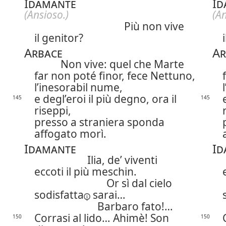
Idamante
Id
(Ansioso.)
(An
Più non vive
il genitor?
Arbace
Ar
Non vive: quel che Marte
far non poté finor, fece Nettuno,
l’inesorabil nume,
e degl’eroi il più degno, ora il
145
145
riseppi,
presso a straniera sponda
affogato morì.
Idamante
Id
Ilia, de’ viventi
eccoti il più meschin.
Or sì dal cielo
sodisfatta
sarai…
Barbaro fato!…
Corrasi al lido… Ahimè! Son
150
150