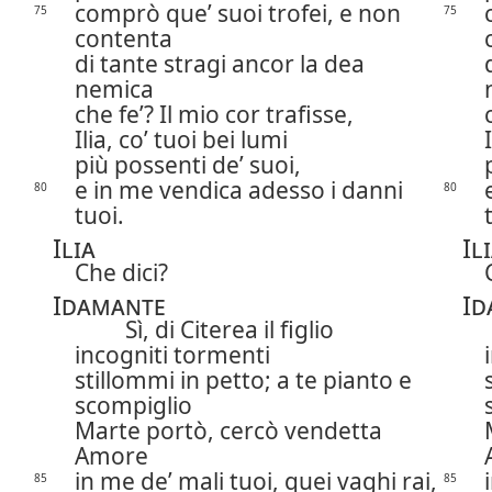
comprò que’ suoi trofei, e non
75
75
contenta
di tante stragi ancor la dea
nemica
che fe’? Il mio cor trafisse,
Ilia, co’ tuoi bei lumi
più possenti de’ suoi,
e in me vendica adesso i danni
80
80
tuoi.
Ilia
Il
Che dici?
Idamante
Id
Sì, di Citerea il figlio
incogniti tormenti
stillommi in petto; a te pianto e
scompiglio
Marte portò, cercò vendetta
Amore
in me de’ mali tuoi, quei vaghi rai,
85
85