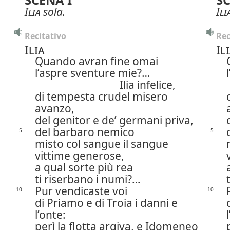
Ilia
sola.
Ili
Recitativo
Rec
Ilia
Il
Quando avran fine omai
l’aspre sventure mie?…
Ilia infelice,
di tempesta crudel misero
avanzo,
del genitor e de’ germani priva,
del barbaro nemico
5
5
misto col sangue il sangue
vittime generose,
a qual sorte più rea
ti riserbano i numi?…
Pur vendicaste voi
10
10
di Priamo e di Troia i danni e
l’onte:
perì la flotta argiva, e Idomeneo