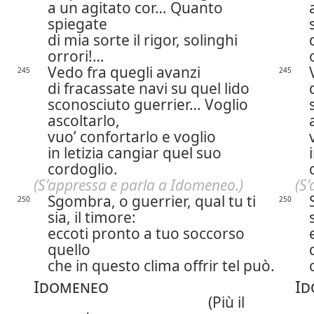
a un agitato cor… Quanto
spiegate
di mia sorte il rigor, solinghi
orrori!…
Vedo fra quegli avanzi
245
245
di fracassate navi su quel lido
sconosciuto guerrier… Voglio
ascoltarlo,
vuo’ confortarlo e voglio
in letizia cangiar quel suo
cordoglio.
(S’appressa e parla a Idomeneo.)
(S
Sgombra, o guerrier, qual tu ti
250
250
sia, il timore:
eccoti pronto a tuo soccorso
quello
che in questo clima offrir tel può.
Idomeneo
Id
(Più il