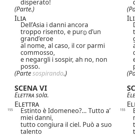
disperato!
(Parte.)
(Pa
Ilia
Il
Dell’Asia i danni ancora
troppo risento,
e pur
d’un
grand’eroe
al nome, al caso, il cor parmi
commosso,
e negargli i sospir, ah no, non
posso.
(Parte
sospirando
.)
(P
SCENA VI
SC
Elettra
sola.
El
Elettra
El
Estinto è Idomeneo?… Tutto a’
155
155
miei danni,
tutto congiura il ciel. Può a suo
talento