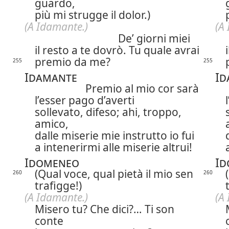
guardo,
più mi strugge il dolor.)
(A Idamante.)
(A
De’ giorni miei
il resto a te dovrò. Tu quale avrai
premio da me?
255
255
Idamante
Id
Premio al mio cor sarà
l’esser pago d’averti
sollevato, difeso; ahi, troppo,
amico,
dalle miserie mie instrutto io fui
a intenerirmi alle miserie altrui!
Idomeneo
Id
(Qual voce, qual pietà il mio sen
260
260
trafigge!)
(A Idamante.)
(A
Misero tu? Che dici?… Ti son
conte