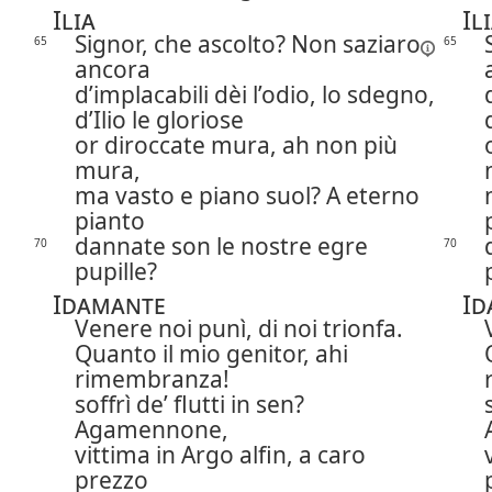
Ilia
Il
Signor, che ascolto? Non
saziaro
65
65
ancora
d’implacabili dèi l’odio, lo sdegno,
d’Ilio le gloriose
or diroccate mura, ah non più
mura,
ma vasto e piano suol? A eterno
pianto
dannate son le nostre egre
70
70
pupille?
Idamante
Id
Venere noi punì, di noi trionfa.
Quanto il mio genitor, ahi
rimembranza!
soffrì de’ flutti in sen?
Agamennone,
vittima in Argo alfin, a caro
prezzo