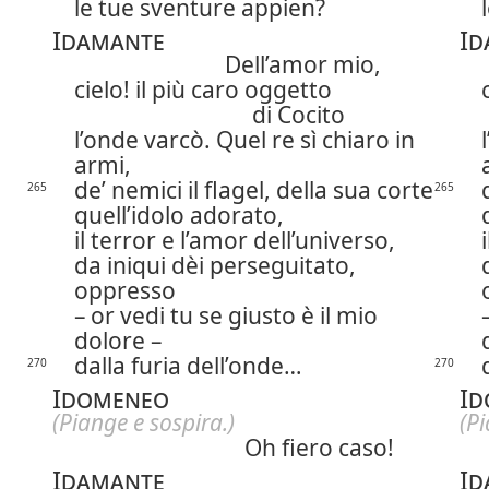
le tue sventure appien?
Idamante
Id
Dell’amor mio,
cielo! il più caro oggetto
di Cocito
l’onde varcò. Quel re sì chiaro in
armi,
de’ nemici il flagel, della sua corte
265
265
quell’idolo adorato,
il terror e l’amor dell’universo,
da iniqui dèi perseguitato,
oppresso
– or vedi tu se giusto è il mio
dolore –
dalla furia dell’onde…
270
270
Idomeneo
Id
(Piange e sospira.)
(Pi
Oh fiero caso!
Idamante
Id