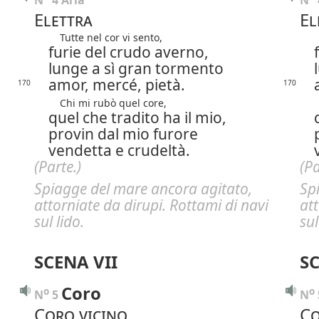
N
 4 Aria
N
Elettra
El
Tutte nel cor vi sento,
T
furie del crudo averno,
lunge a sì gran tormento
amor, mercé, pietà.
170
170
Chi mi rubò quel core,
quel che tradito ha il mio,
provin dal mio furore
vendetta e crudeltà.
(Parte.)
(Pa
Spiagge del mare ancora agitato,
Sp
attorniate da dirupi. Rottami di navi
att
sul lido.
sul
SCENA VII
SC
Coro
o
o
N
 5 
N
 
Coro vicino
Co