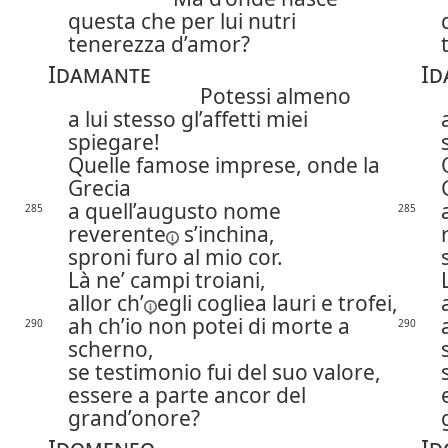
questa che per lui nutri
tenerezza d’amor?
Idamante
Id
Potessi almeno
a lui stesso gl’affetti miei
spiegare!
Quelle famose imprese, onde la
Grecia
a quell’augusto nome
285
285
reverente
s’inchina,
sproni furo al mio cor.
Là ne’ campi troiani,
allor ch’
egli cogliea lauri e trofei,
ah ch’io non potei di morte a
290
290
scherno,
se testimonio fui del suo valore,
essere a parte ancor del
grand’onore?
Idomeneo
Id