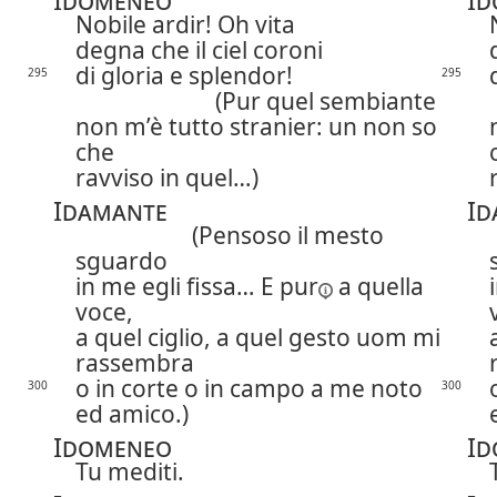
Nobile ardir! Oh vita
degna che il ciel coroni
di gloria e splendor!
295
295
(Pur quel sembiante
non m’è tutto stranier: un non so
che
ravviso in quel…)
Idamante
Id
(Pensoso il mesto
sguardo
in me egli fissa…
E pur
a quella
voce,
a quel ciglio, a quel gesto uom mi
rassembra
o in corte o in campo a me noto
300
300
ed amico.)
Idomeneo
Id
Tu mediti.