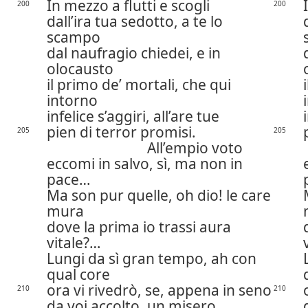
In mezzo a flutti e scogli
200
200
dall’ira tua sedotto, a te lo
scampo
dal naufragio chiedei, e in
olocausto
il primo de’ mortali, che qui
intorno
infelice s’aggiri, all’are tue
pien di terror promisi.
205
205
All’empio voto
eccomi in salvo, sì, ma non in
pace…
Ma son pur quelle, oh dio! le care
mura
dove la prima io trassi aura
vitale?…
Lungi da sì gran tempo, ah con
qual core
ora vi rivedrò, se, appena in seno
210
210
da voi accolto, un misero