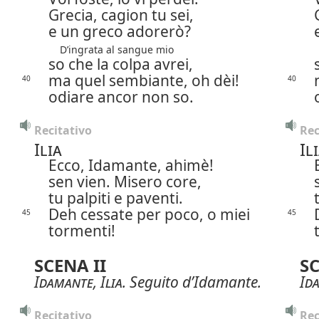
Grecia, cagion tu sei,
e un greco adorerò?
D’ingrata al sangue mio
so che la colpa avrei,
ma quel sembiante, oh dèi!
40
40
odiare ancor non so.
Recitativo
Rec
Ilia
Il
Ecco, Idamante, ahimè!
sen vien. Misero core,
tu palpiti e paventi.
Deh cessate per poco, o miei
45
45
tormenti!
SCENA II
SC
Idamante
,
Ilia
. Seguito d’Idamante.
Id
Recitativo
Rec