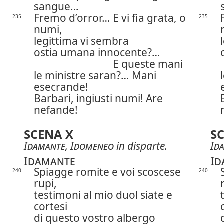
sangue…
Fremo d’orror… E vi fia grata, o
235
235
numi,
legittima vi sembra
ostia umana innocente?…
E queste mani
le ministre saran?… Mani
esecrande!
Barbari, ingiusti numi! Are
nefande!
SCENA X
S
Idamante
,
Idomeneo
in disparte.
Id
Idamante
Id
Spiagge romite e voi scoscese
240
240
rupi,
testimoni al mio duol siate e
cortesi
di questo vostro albergo