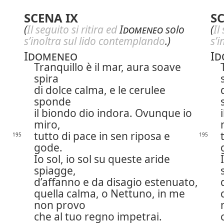
SCENA IX
SC
(
Il seguito si ritira ed
Idomeneo
solo
(
Il
s’inoltra sul lido contemplando
.)
s’
Idomeneo
Id
Tranquillo è il mar, aura soave
spira
di dolce calma, e le cerulee
sponde
il biondo dio indora. Ovunque io
miro,
tutto di pace in sen riposa e
195
195
gode.
Io sol, io sol su queste aride
spiagge,
d’affanno e da disagio estenuato,
quella calma, o Nettuno, in me
non provo
che al tuo regno impetrai.