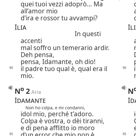
quei tuoi vezzi adoprò… Ma
all’amor mio
d’ira e rossor tu avvampi?
Ilia
Il
In questi
accenti
mal soffro un temerario ardir.
Deh pensa,
pensa, Idamante, oh dio!
il padre tuo qual è, qual era il
90
90
mio.
o
N
2
N
 Aria
Idamante
Id
Non ho colpa, e mi condanni,
idol mio, perché t’adoro.
Colpa è vostra, o dèi tiranni,
e di pena afflitto io moro
d’un error che mio non è.
95
95