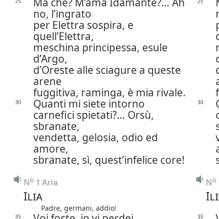
Ma che? M’ama Idamante?… Ah
25
25
no, l’ingrato
per Elettra sospira, e
quell’Elettra,
meschina principessa, esule
d’Argo,
d’Oreste alle sciagure a queste
arene
fuggitiva, raminga, è mia rivale.
Quanti mi siete intorno
30
30
carnefici spietati?… Orsù,
sbranate,
vendetta, gelosia, odio ed
amore,
sbranate, sì, quest’infelice core!
o
o
N
 1 Aria
N
Ilia
Il
Padre, germani, addio!
Voi foste, io vi perdei.
35
35