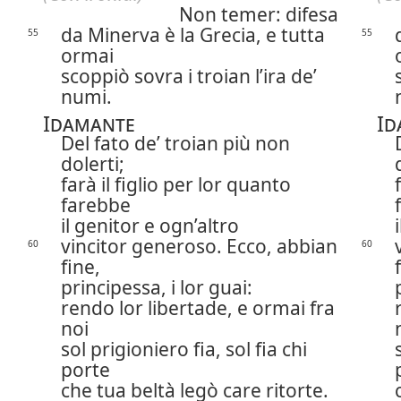
Non temer: difesa
da Minerva è la Grecia, e tutta
55
55
ormai
scoppiò sovra i troian l’ira de’
numi.
Idamante
Id
Del fato de’ troian più non
dolerti;
farà il figlio per lor quanto
farebbe
il genitor e ogn’altro
vincitor generoso. Ecco, abbian
60
60
fine,
principessa, i lor guai:
rendo lor libertade, e ormai fra
noi
sol prigioniero fia, sol fia chi
porte
che tua beltà legò care ritorte.