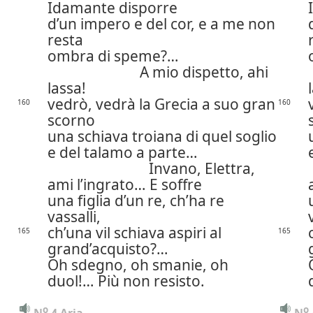
Idamante disporre
d’un impero e del cor, e a me non
resta
ombra di speme?…
A mio dispetto, ahi
lassa!
vedrò, vedrà la Grecia a suo gran
160
160
scorno
una schiava troiana di quel soglio
e del talamo a parte…
Invano, Elettra,
ami l’ingrato… E soffre
una figlia d’un re, ch’ha re
vassalli,
ch’una vil schiava aspiri al
165
165
grand’acquisto?…
Oh sdegno, oh smanie, oh
duol!… Più non resisto.
o
o