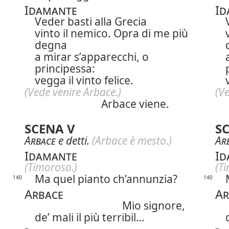
Idamante
Id
Veder basti alla Grecia
vinto il nemico. Opra di me più
degna
a mirar s’apparecchi, o
principessa:
vegga il vinto felice.
(Vede venire Arbace.)
(Ve
Arbace viene.
SCENA V
S
Arbace
e detti.
(Arbace è mesto.)
Ar
Idamante
Id
(Timoroso.)
(T
Ma quel pianto ch’annunzia?
140
140
Arbace
Ar
Mio signore,
de’ mali il più terribil…