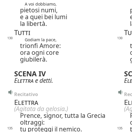
A voi dobbiamo,
pietosi numi,
e a quei bei lumi
la libertà.
Tutti
Tu
130
130
Godiam la pace,
trionfi Amore:
ora ogni core
giubilerà.
SCENA IV
SC
Elettra
e detti.
El
Recitativo
Rec
Elettra
El
(Agitata da gelosia.)
(Ag
Prence, signor, tutta la Grecia
oltraggi:
tu proteggi il nemico.
135
135