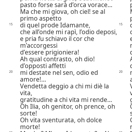
pasto forse sarà d’orca vorace…
Ma che mi giova, oh ciel! se al
primo aspetto
di quel prode Idamante,
15
15
che all’onde mi rapì, l’odio deposi,
e pria fu schiavo il cor che
m’accorgessi
d’essere prigioniera!
Ah qual contrasto, oh dio!
d’opposti affetti
mi destate nel sen, odio ed
20
20
amore!…
Vendetta deggio a chi mi diè la
vita,
gratitudine a chi vita mi rende…
Oh Ilia, oh genitor, oh prence, oh
sorte!
Oh vita sventurata, oh dolce
morte!