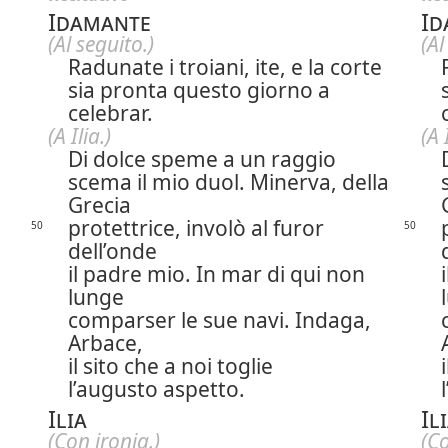
Idamante
Id
(Al seguito.)
(Al
Radunate i troiani, ite, e la corte
sia pronta questo giorno a
celebrar.
(A Ilia.)
(A 
Di dolce speme a un raggio
scema il mio duol. Minerva, della
Grecia
protettrice, involò al furor
50
50
dell’onde
il padre mio. In mar di qui non
lunge
comparser le sue navi. Indaga,
Arbace,
il sito che a noi toglie
l’augusto aspetto.
Ilia
Il
(Con ironia.)
(Co