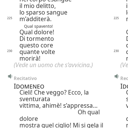
il mio delitto,
lo sparso sangue
m’additerà.
225
225
Qual spavento!
Qual dolore!
Di tormento
questo core
quante volte
230
230
morirà!
(Vede un uomo che s’avvicina.)
(V
Recitativo
Rec
Idomeneo
Id
Cieli! Che veggo? Ecco, la
sventurata
vittima, ahimè! s’appressa…
Oh
qual
dolore
mostra quel ciglio! Mi si gela il