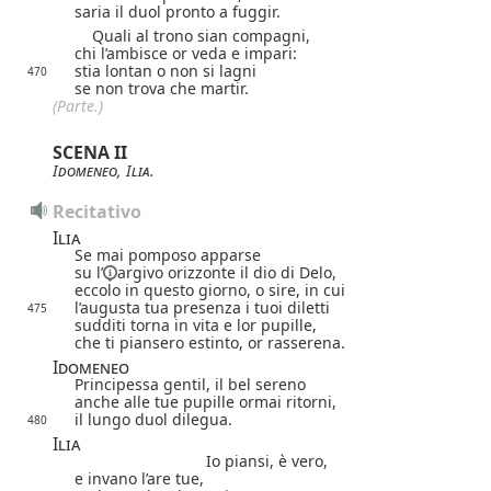
saria il duol pronto a fuggir.
Quali al trono sian compagni,
chi l’ambisce or veda e impari:
stia lontan o non si lagni
470
se non trova che martir.
(Parte.)
SCENA II
Idomeneo
,
Ilia
.
Recitativo
Ilia
Se mai pomposo apparse
su l’
argivo orizzonte il dio di Delo,
eccolo in questo giorno, o sire, in cui
l’augusta tua presenza i tuoi diletti
475
sudditi torna in vita e lor pupille,
che ti piansero estinto, or rasserena.
Idomeneo
Principessa gentil, il bel sereno
anche alle tue pupille ormai ritorni,
il lungo duol dilegua.
480
Ilia
Io piansi, è vero,
e invano l’are tue,