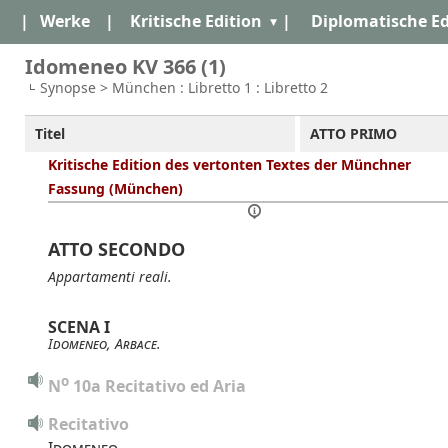
|
Werke
|
Kritische Edition
|
Diplomatische Ed
Idomeneo KV 366 (1)
Synopse > München : Libretto 1 : Libretto 2
Titel
ATTO PRIMO
Kritische Edition des vertonten Textes der Münchner
Fassung (München)
ATTO SECONDO
Appartamenti reali.
SCENA I
Idomeneo
,
Arbace
.
o
N
 10a Recitativo ed Aria
Recitativo
Idomeneo