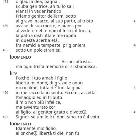
o glauca dea, bagnai.
475
Ecuba genitrice, ah tu lo sai!
Piansi in veder l’antico
Priamo genitor dell’armi sotto
al grave incarco, al suo partir, al tristo
4
avviso di sua morte, e piansi poi
480
al vedere nel tempio il ferro, il fuoco,
la patria distrutta e me rapita
in questa acerba età,
fra nemici e tempeste, prigioniera
4
sotto un polo stranier…
485
Idomeneo
Assai soffristi…
ma ogni trista memoria or si sbandisca.
Ilia
Poiché il tuo amabil figlio
libertà mi donò, di grazie e onori
mi ricolmò, tutta de’ tuoi la gioia
4
in me raccolta io sento. Eccomi, accetta
490
l’omaggio ed in tributo
il mio non più infelice,
ma avventurato cor
al figlio, al genitor grato e
divoto
.
4
Signor, se umile è il don, sincero è il voto.
495
Idomeneo
Idamante mio figlio,
allor che
libertà ti diè, non fu