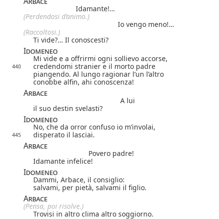
Arbace
Idamante!…
(Perdendosi d’animo.)
Io vengo meno!…
(Raccoltosi.)
Ti vide?… Il conoscesti?
Idomeneo
Mi vide e a offrirmi ogni sollievo accorse,
credendomi stranier e il morto padre
440
piangendo. Al lungo ragionar l’un l’altro
conobbe alfin, ahi conoscenza!
Arbace
A lui
il suo destin svelasti?
Idomeneo
No, che da orror confuso io m’involai,
disperato il lasciai.
445
Arbace
Povero padre!
Idamante infelice!
Idomeneo
Dammi, Arbace, il consiglio:
salvami, per pietà, salvami il figlio.
Arbace
(Pensa, poi risolve.)
Trovisi in altro clima altro soggiorno.