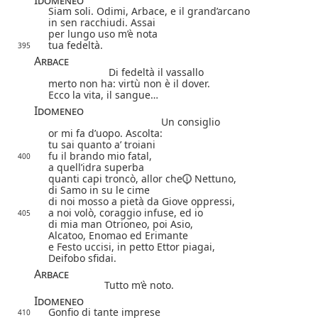
Siam soli. Odimi, Arbace, e il grand’arcano
in sen racchiudi. Assai
per lungo uso m’è nota
tua fedeltà.
395
Arbace
Di fedeltà il vassallo
merto non ha: virtù non è il dover.
Ecco la vita, il sangue…
Idomeneo
Un consiglio
or mi fa d’uopo. Ascolta:
tu sai quanto a’ troiani
fu il brando mio fatal,
400
a quell’idra superba
quanti capi troncò,
allor che
Nettuno,
di Samo in su le cime
di noi mosso a pietà da Giove oppressi,
a noi volò, coraggio infuse, ed io
405
di mia man Otrioneo, poi Asio,
Alcatoo, Enomao ed Erimante
e Festo uccisi, in petto Ettor piagai,
Deifobo sfidai.
Arbace
Tutto m’è noto.
Idomeneo
Gonfio di tante imprese
410