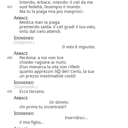
Intendo, Arbace, intendo: il ciel da me
vuol fedeltà, l’esempio il mondo.
425
Ma tu la piaga mia più inasprisci.
Arbace
Medica man la piaga
premendo salda: il ciel gradì il tuo voto,
virtù dal cielo attendi.
Idomeneo
(Sdegnoso.)
Il voto è ingiusto.
Arbace
Perdona: a noi non lice
430
chieder ragione ai numi.
D’un monarca la vita non rifletti
quanto apprezzin
li
dèi? Certo, la tua
un prezzo inestimabile costò!
Idomeneo
(Sospirando.)
Ecco l’arcano.
435
Arbace
Or dimmi:
chi primo tu incontrasti?
Idomeneo
Inorridisci…
il mio figlio…