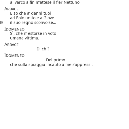
al varco alfin m’attese il fier Nettuno.
Arbace
E so che a’ danni tuoi
ad Eolo unito e a Giove
il suo regno sconvolse…
80
Idomeneo
Sì, che m’estorse in voto
umana vittima.
Arbace
Di chi?
Idomeneo
Del primo
che sulla spiaggia incauto a me s’appressi.