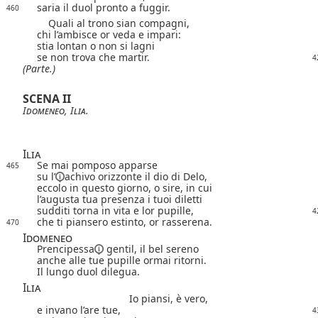
saria il duol pronto a fuggir.
460
Quali al trono sian compagni,
chi l’ambisce or veda e impari:
stia lontan o non si lagni
se non trova che martir.
4
(Parte.)
SCENA II
Idomeneo
,
Ilia
.
Ilia
Se mai pomposo apparse
465
su l’
achivo orizzonte il dio di Delo,
eccolo in questo giorno, o sire, in cui
l’augusta tua presenza i tuoi diletti
sudditi torna in vita e lor pupille,
4
che ti piansero estinto, or rasserena.
470
Idomeneo
Prencipessa
gentil, il bel sereno
anche alle tue pupille ormai ritorni.
Il lungo duol dilegua.
Ilia
Io piansi, è vero,
e invano l’are tue,
4