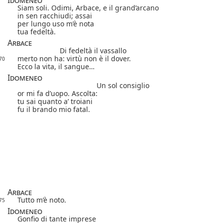
Siam soli. Odimi, Arbace, e il grand’arcano
in sen racchiudi; assai
per lungo uso m’è nota
tua fedeltà.
Arbace
Di fedeltà il vassallo
merto non ha: virtù non è il dover.
70
Ecco la vita, il sangue…
Idomeneo
Un sol consiglio
or mi fa d’uopo. Ascolta:
tu sai quanto a’ troiani
fu il brando mio fatal.
Arbace
Tutto m’è noto.
75
Idomeneo
Gonfio di tante imprese