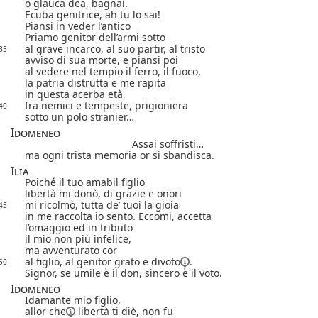
o glauca dea, bagnai.
Ecuba genitrice, ah tu lo sai!
Piansi in veder l’antico
Priamo genitor dell’armi sotto
al grave incarco, al suo partir, al tristo
35
avviso di sua morte, e piansi poi
al vedere nel tempio il ferro, il fuoco,
la patria distrutta e me rapita
in questa acerba età,
fra nemici e tempeste, prigioniera
40
sotto un polo stranier…
Idomeneo
Assai soffristi…
ma ogni trista memoria or si sbandisca.
Ilia
Poiché il tuo amabil figlio
libertà mi donò, di grazie e onori
mi ricolmò, tutta de’ tuoi la gioia
45
in me raccolta io sento. Eccomi, accetta
l’omaggio ed in tributo
il mio non più infelice,
ma avventurato cor
al figlio, al genitor grato e
divoto
.
50
Signor, se umile è il don, sincero è il voto.
Idomeneo
Idamante mio figlio,
allor che
libertà ti diè, non fu