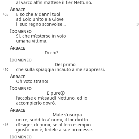
al varco alfin m’attese il fier Nettuno.
Arbace
E so che a’ danni tuoi
405
ad Eolo unito e a Giove
il suo regno sconvolse…
3
Idomeneo
Sì, che m’estorse in voto
umana vittima.
Arbace
Di chi?
Idomeneo
Del primo
che sulla spiaggia incauto a me s’appressi.
410
Arbace
Oh voto strano!
Idomeneo
E pure
l’accolse e m’esaudì Nettuno, ed io
accompierlo dovrò.
Arbace
Male s’usurpa
un re, suddito a’ numi, il lor diritto
d’esiger, di punir, se al loro esempio
415
giusto non è, fedele a sue promesse.
Idomeneo