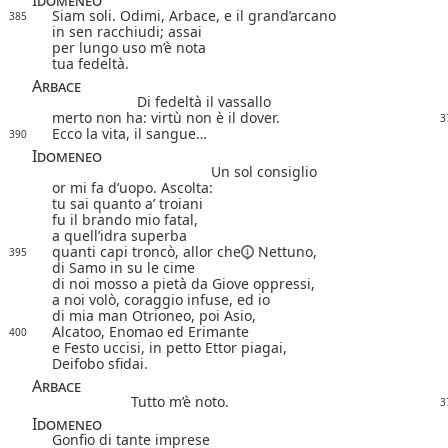
Siam soli. Odimi, Arbace, e il grand’arcano
385
in sen racchiudi; assai
per lungo uso m’è nota
tua fedeltà.
Arbace
Di fedeltà il vassallo
merto non ha: virtù non è il dover.
3
Ecco la vita, il sangue…
390
Idomeneo
Un sol consiglio
or mi fa d’uopo. Ascolta:
tu sai quanto a’ troiani
fu il brando mio fatal,
a quell’idra superba
quanti capi troncò,
allor che
Nettuno,
395
di Samo in su le cime
di noi mosso a pietà da Giove oppressi,
a noi volò, coraggio infuse, ed io
di mia man Otrioneo, poi Asio,
Alcatoo, Enomao ed Erimante
400
e Festo uccisi, in petto Ettor piagai,
Deifobo sfidai.
Arbace
Tutto m’è noto.
3
Idomeneo
Gonfio di tante imprese