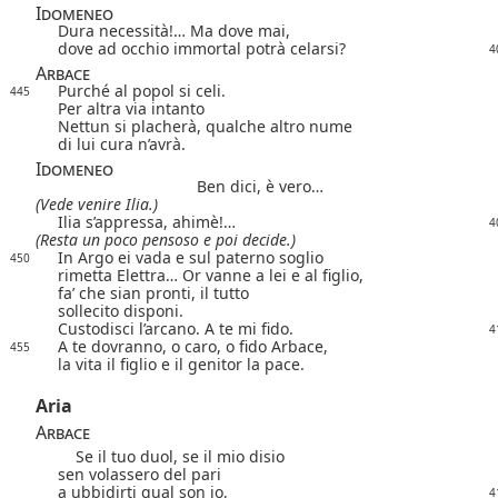
Idomeneo
Dura necessità!… Ma dove mai,
dove ad occhio immortal potrà celarsi?
4
Arbace
Purché al popol si celi.
445
Per altra via intanto
Nettun si placherà, qualche altro nume
di lui cura n’avrà.
Idomeneo
Ben dici, è vero…
(Vede venire Ilia.)
Ilia s’appressa, ahimè!…
4
(Resta un poco pensoso e poi decide.)
In Argo ei vada e sul paterno soglio
450
rimetta Elettra… Or vanne a lei e al figlio,
fa’ che sian pronti, il tutto
sollecito disponi.
Custodisci l’arcano. A te mi fido.
4
A te dovranno, o caro, o fido Arbace,
455
la vita il figlio e il genitor la pace.
Aria
Arbace
Se il tuo duol, se il mio disio
sen volassero del pari
a ubbidirti qual son io,
4