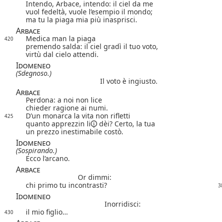
Intendo, Arbace, intendo: il ciel da me
vuol fedeltà, vuole l’esempio il mondo;
ma tu la piaga mia più inasprisci.
Arbace
Medica man la piaga
420
premendo salda: il ciel gradì il tuo voto,
virtù dal cielo attendi.
Idomeneo
(Sdegnoso.)
Il voto è ingiusto.
Arbace
Perdona: a noi non lice
chieder ragione ai numi.
D’un monarca la vita non rifletti
425
quanto apprezzin
li
dèi? Certo, la tua
un prezzo inestimabile costò.
Idomeneo
(Sospirando.)
Ecco l’arcano.
Arbace
Or dimmi:
chi primo tu incontrasti?
3
Idomeneo
Inorridisci:
il mio figlio…
430