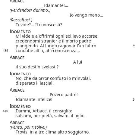
Arbace
Idamante!…
(Perdendosi d’animo.)
Io vengo meno…
(Raccoltosi.)
Ti vide?… Il conoscesti?
Idomeneo
Mi vide e a offrirmi ogni sollievo accorse,
credendomi stranier e il morto padre
piangendo. Al lungo ragionar l’un l’altro
3
conobbe alfin, ahi conoscenza…
435
Arbace
A lui
il suo destin svelasti?
Idomeneo
No, che da orror confuso io m’involai,
disperato il lasciai.
Arbace
Povero padre!
Idamante infelice!
3
Idomeneo
Dammi, Arbace, il consiglio:
440
salvami, per pietà, salvami il figlio.
Arbace
(Pensa, poi risolve.)
Trovisi in altro clima altro soggiorno.