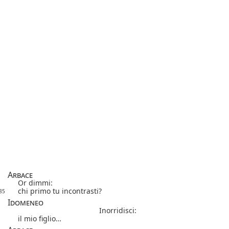
Arbace
Or dimmi:
chi primo tu incontrasti?
85
Idomeneo
Inorridisci:
il mio figlio…