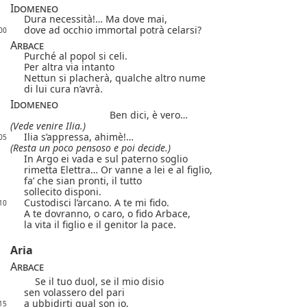
Idomeneo
Dura necessità!… Ma dove mai,
dove ad occhio immortal potrà celarsi?
00
Arbace
Purché al popol si celi.
Per altra via intanto
Nettun si placherà, qualche altro nume
di lui cura n’avrà.
Idomeneo
Ben dici, è vero…
(Vede venire Ilia.)
Ilia s’appressa, ahimè!…
05
(Resta un poco pensoso e poi decide.)
In Argo ei vada e sul paterno soglio
rimetta Elettra… Or vanne a lei e al figlio,
fa’ che sian pronti, il tutto
sollecito disponi.
Custodisci l’arcano. A te mi fido.
10
A te dovranno, o caro, o fido Arbace,
la vita il figlio e il genitor la pace.
Aria
Arbace
Se il tuo duol, se il mio disio
sen volassero del pari
a ubbidirti qual son io,
15