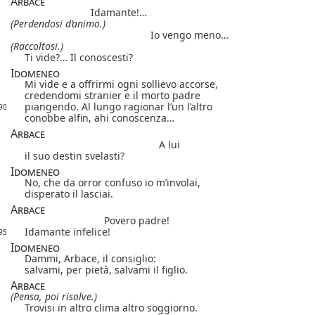
Arbace
Idamante!…
(Perdendosi d’animo.)
Io vengo meno…
(Raccoltosi.)
Ti vide?… Il conoscesti?
Idomeneo
Mi vide e a offrirmi ogni sollievo accorse,
credendomi stranier e il morto padre
piangendo. Al lungo ragionar l’un l’altro
90
conobbe alfin, ahi conoscenza…
Arbace
A lui
il suo destin svelasti?
Idomeneo
No, che da orror confuso io m’involai,
disperato il lasciai.
Arbace
Povero padre!
Idamante infelice!
95
Idomeneo
Dammi, Arbace, il consiglio:
salvami, per pietà, salvami il figlio.
Arbace
(Pensa, poi risolve.)
Trovisi in altro clima altro soggiorno.