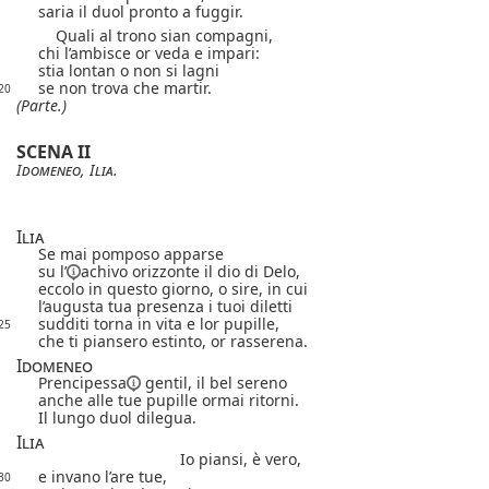
saria il duol pronto a fuggir.
Quali al trono sian compagni,
chi l’ambisce or veda e impari:
stia lontan o non si lagni
se non trova che martir.
20
(Parte.)
SCENA II
Idomeneo
,
Ilia
.
Ilia
Se mai pomposo apparse
su l’
achivo orizzonte il dio di Delo,
eccolo in questo giorno, o sire, in cui
l’augusta tua presenza i tuoi diletti
sudditi torna in vita e lor pupille,
25
che ti piansero estinto, or rasserena.
Idomeneo
Prencipessa
gentil, il bel sereno
anche alle tue pupille ormai ritorni.
Il lungo duol dilegua.
Ilia
Io piansi, è vero,
e invano l’are tue,
30