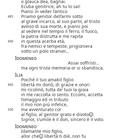
o glauca dea, bagnai.
Ecuba genitrice, ah tu lo sai!
Piansi in veder l’antico
Priamo genitor dell’armi sotto
485
al grave incarco, al suo partir, al tristo
avviso di sua morte, e piansi poi
al vedere nel tempio il ferro, il fuoco,
la patria distrutta e me rapita
in questa acerba età,
490
fra nemici e tempeste, prigioniera
sotto un polo stranier…
Idomeneo
Assai soffristi…
ma ogni trista memoria or si sbandisca.
Ilia
Poiché il tuo amabil figlio
libertà mi donò, di grazie e onori
495
mi ricolmò, tutta de’ tuoi la gioia
in me raccolta io sento. Eccomi, accetta
l’omaggio ed in tributo
il mio non più infelice,
ma avventurato cor
500
al figlio, al genitor grato e
divoto
.
Signor, s’umile è il don, sincero è il voto.
Idomeneo
Idamante mio figlio,
allor che
libertà ti diè, non fu