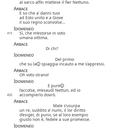
al varco alfin m’attese il fier Nettuno.
Arbace
E so che a’ danni tuoi
ad Eolo unito e a Giove
il suo regno sconvolse…
Idomeneo
Sì, che m’estorse in voto
415
umana vittima.
Arbace
Di chi?
Idomeneo
Del primo
che
su la
spiaggia incauto a me s’appressi.
Arbace
Oh voto strano!
Idomeneo
E pure
l’accolse, m’esaudì Nettun, ed io
accompierlo dovrò.
420
Arbace
Male s’usurpa
un re, suddito a’ numi, il lor diritto
d’esiger, di punir, se al loro esempio
giusto non è, fedele a sue promesse.
Idomeneo