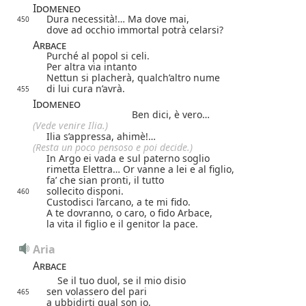
Idomeneo
Dura necessità!… Ma dove mai,
450
dove ad occhio immortal potrà celarsi?
Arbace
Purché al popol si celi.
Per altra via intanto
Nettun si placherà, qualch’altro nume
di lui cura n’avrà.
455
Idomeneo
Ben dici, è vero…
(Vede venire Ilia.)
Ilia s’appressa, ahimè!…
(Resta un poco pensoso e poi decide.)
In Argo ei vada e sul paterno soglio
rimetta Elettra… Or vanne a lei e al figlio,
fa’ che sian pronti, il tutto
sollecito disponi.
460
Custodisci l’arcano, a te mi fido.
A te dovranno, o caro, o fido Arbace,
la vita il figlio e il genitor la pace.
Aria
Arbace
Se il tuo duol, se il mio disio
sen volassero del pari
465
a ubbidirti qual son io,