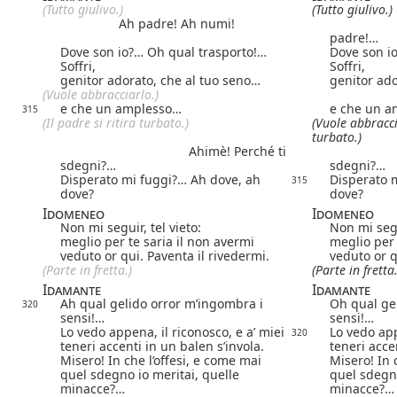
(Tutto giulivo.)
(Tutto giulivo.)
Ah padre! Ah numi!
padre!…
Dove son io?… Oh qual trasporto!…
Dove son i
Soffri,
Soffri,
genitor adorato, che al tuo seno…
genitor ado
(Vuole abbracciarlo.)
e che un amplesso…
e che un 
315
(Il padre si ritira turbato.)
(Vuole abbracci
turbato.)
Ahimè! Perché ti
sdegni?…
sdegni?…
Disperato mi fuggi?… Ah dove, ah
Disperato 
315
dove?
dove?
Idomeneo
Idomeneo
Non mi seguir, tel vieto:
Non mi segu
meglio per te saria il non avermi
meglio per 
veduto or qui.
Paventa il rivedermi.
veduto or 
(Parte in fretta.)
(Parte in fretta.
Idamante
Idamante
Ah qual gelido orror m’ingombra i
Oh qual ge
320
sensi!…
sensi!…
Lo vedo appena, il riconosco, e a’ miei
Lo vedo app
320
teneri accenti in un balen s’invola.
teneri acce
Misero! In che l’offesi, e come mai
Misero! In 
quel sdegno io meritai, quelle
quel sdegno
minacce?…
minacce?…