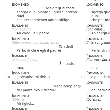
Idomeneo
Idomeneo
Ma di’: qual fonte
sgorga quel pianto? E quel sì acerbo
sgorga quel
duol
duol
che per Idomeneo tanto t’affligge…
che per Ido
Idamante
Idamante
(Con enfasi.)
(Con enfasi.)
Ah ch’egli è il padre…
Ah ch’egli 
Idomeneo
Idomeneo
(Interrompendolo impaziente.)
(Interrompendo
(Oh dio!)
Parla: di chi è egli il padre?
Parla: di ch
Idamante
Idamante
(Con voce fiacca.)
(Con voce fiacca
È il padre
mio.
mio.
Idomeneo
Idomeneo
(Spietatissimi dèi!…)
(Spietatiss
310
310
Idamante
Idamante
Meco compiangi
del padre mio il destin?…
del padre m
Idomeneo
Idomeneo
(Dolente.)
(Dolente.)
Ah figlio!…
Idamante
Idamante