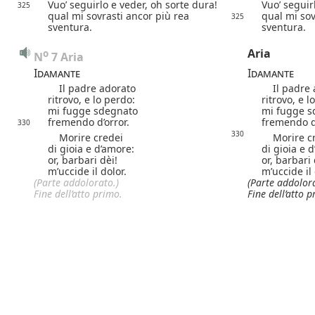
Vuo’ seguirlo e veder, oh sorte dura!
Vuo’ seguir
325
qual mi sovrasti ancor più rea
qual mi sov
325
sventura.
sventura.
Aria
o
N
 7 Aria
Idamante
Idamante
Il padre adorato
Il padre 
ritrovo, e lo perdo:
ritrovo, e l
mi fugge sdegnato
mi fugge s
fremendo d’orror.
fremendo d’
330
330
Morire credei
Morire cr
di gioia e d’amore:
di gioia e 
or, barbari dèi!
or, barbari 
m’uccide il dolor.
m’uccide il 
(Parte addolorato.)
(Parte addolora
Fine dell’atto primo.
Fine dell’atto p