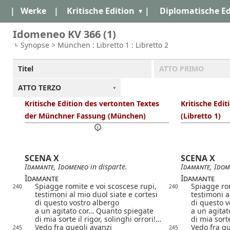
|
Werke
|
Kritische Edition
|
Diplomatische Ed
Idomeneo KV 366 (1)
Synopse > München : Libretto 1 : Libretto 2
Titel
ATTO PRIMO
ATTO TERZO
Kritische Edition des vertonten Textes
Kritische Edit
der Münchner Fassung (München)
(Libretto 1)
SCENA X
SCENA X
Idamante
,
Idomeneo
in disparte.
Idamante
,
Idom
Idamante
Idamante
Spiagge romite e voi scoscese rupi,
Spiagge rom
240
240
testimoni al mio duol siate e cortesi
testimoni a
di questo vostro albergo
di questo v
a un agitato cor… Quanto spiegate
a un agita
di mia sorte il rigor, solinghi orrori!…
di mia sorte
Vedo fra quegli avanzi
Vedo fra qu
245
245