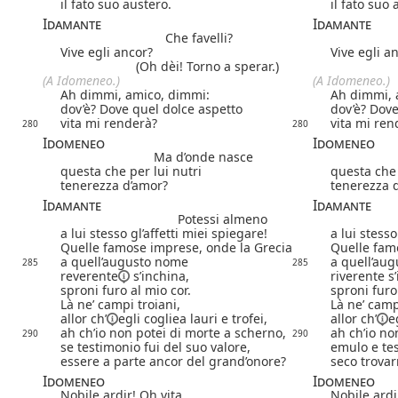
il fato suo austero.
il fato suo 
Idamante
Idamante
Che favelli?
Vive egli ancor?
Vive egli a
(Oh dèi! Torno a sperar.)
(A Idomeneo.)
(A Idomeneo.)
Ah dimmi, amico, dimmi:
Ah dimmi, 
dov’è? Dove quel dolce aspetto
dov’è? Dove
vita mi renderà?
vita mi ren
280
280
Idomeneo
Idomeneo
Ma d’onde nasce
questa che per lui nutri
questa che 
tenerezza d’amor?
tenerezza 
Idamante
Idamante
Potessi almeno
a lui stesso gl’affetti miei spiegare!
a lui stesso
Quelle famose imprese, onde la Grecia
Quelle fam
a quell’augusto nome
a quell’au
285
285
reverente
s’inchina,
riverente s
sproni furo al mio cor.
sproni furo
Là ne’ campi troiani,
Là ne’ camp
allor ch’
egli cogliea lauri e trofei,
allor ch’
e
ah ch’io non potei di morte a scherno,
ah ch’io no
290
290
se testimonio fui del suo valore,
emulo e tes
essere a parte ancor del grand’onore?
seco trovar
Idomeneo
Idomeneo
Nobile ardir! Oh vita
Nobile ardi