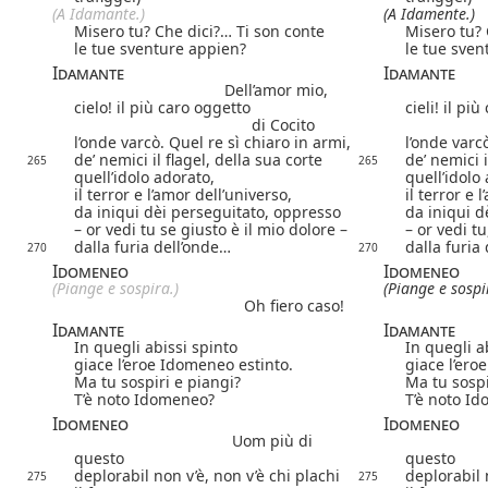
(A Idamante.)
(A Idamente.)
Misero tu? Che dici?… Ti son conte
Misero tu? 
le tue sventure appien?
le tue sven
Idamante
Idamante
Dell’amor mio,
cielo! il più caro oggetto
cieli! il pi
di Cocito
l’onde varcò. Quel re sì chiaro in armi,
l’onde varc
de’ nemici il flagel, della sua corte
de’ nemici i
265
265
quell’idolo adorato,
quell’idolo
il terror e l’amor dell’universo,
il terror e 
da iniqui dèi perseguitato, oppresso
da iniqui d
– or vedi tu se giusto è il mio dolore –
– or vedi tu
dalla furia dell’onde…
dalla furia
270
270
Idomeneo
Idomeneo
(Piange e sospira.)
(Piange e sospi
Oh fiero caso!
Idamante
Idamante
In quegli abissi spinto
In quegli a
giace l’eroe Idomeneo estinto.
giace l’ero
Ma tu sospiri e piangi?
Ma tu sospi
T’è noto Idomeneo?
T’è noto I
Idomeneo
Idomeneo
Uom più di
questo
questo
deplorabil non v’è, non v’è chi plachi
deplorabil 
275
275