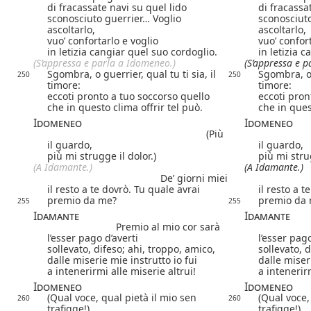
di fracassate navi su quel lido
di fracassa
sconosciuto guerrier… Voglio
sconosciuto
ascoltarlo,
ascoltarlo,
vuo’ confortarlo e voglio
vuo’ confor
in letizia cangiar quel suo cordoglio.
in letizia 
(S’appressa e parla a Idomeneo.)
(S’appressa e 
Sgombra, o guerrier, qual tu ti sia, il
Sgombra, o g
250
250
timore:
timore:
eccoti pronto a tuo soccorso quello
eccoti pron
che in questo clima offrir tel può.
che in ques
Idomeneo
Idomeneo
(Più
il guardo,
il guardo,
più mi strugge il dolor.)
più mi strug
(A Idamante.)
(A Idamante.)
De’ giorni miei
il resto a te dovrò. Tu quale avrai
il resto a t
premio da me?
premio da
255
255
Idamante
Idamante
Premio al mio cor sarà
l’esser pago d’averti
l’esser pago
sollevato, difeso; ahi, troppo, amico,
sollevato, 
dalle miserie mie instrutto io fui
dalle miser
a intenerirmi alle miserie altrui!
a intenerirm
Idomeneo
Idomeneo
(Qual voce, qual pietà il mio sen
(Qual voce,
260
260
trafigge!)
trafigge!)