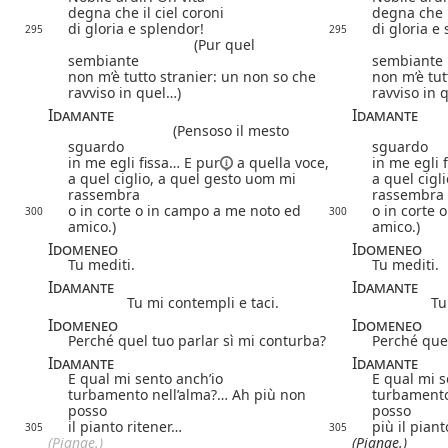
degna che il ciel coroni
degna che i
di gloria e splendor!
di gloria e
295
295
(Pur quel
sembiante
sembiante
non m’è tutto stranier: un non so che
non m’è tut
ravviso in quel…)
ravviso in 
Idamante
Idamante
(Pensoso il mesto
sguardo
sguardo
in me egli fissa…
E pur
a quella voce,
in me egli 
a quel ciglio, a quel gesto uom mi
a quel cigl
rassembra
rassembra
o in corte o in campo a me noto ed
o in corte 
300
300
amico.)
amico.)
Idomeneo
Idomeneo
Tu mediti.
Tu mediti.
Idamante
Idamante
Tu mi contempli e taci.
Tu
Idomeneo
Idomeneo
Perché quel tuo parlar sì mi conturba?
Perché quel
Idamante
Idamante
E qual mi sento anch’io
E qual mi s
turbamento nell’alma?… Ah più non
turbamento
posso
posso
il pianto ritener…
più il piant
305
305
(Piange.)
(Piange.)