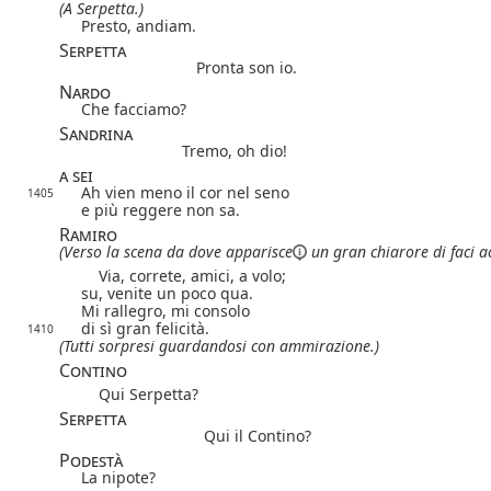
(A Serpetta.)
Presto, andiam.
Serpetta
Pronta son io.
Nardo
Che facciamo?
Sandrina
Tremo, oh dio!
a sei
Ah vien meno il cor nel seno
1405
e più reggere non sa.
Ramiro
(Verso la scena da dove
apparisce
un gran chiarore di faci ac
Via, correte, amici, a volo;
su, venite un poco qua.
Mi rallegro, mi consolo
di sì gran felicità.
1410
(Tutti sorpresi guardandosi con ammirazione.)
Contino
Qui Serpetta?
Serpetta
Qui il Contino?
Podestà
La nipote?