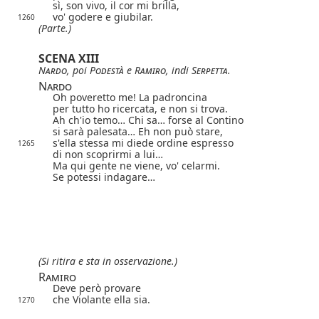
sì, son vivo, il cor mi brilla,
vo' godere e giubilar.
1260
(Parte.)
SCENA XIII
Nardo
, poi
Podestà
e
Ramiro
, indi
Serpetta
.
Nardo
Oh poveretto me! La padroncina
per tutto ho ricercata, e non si trova.
Ah ch'io temo… Chi sa… forse al Contino
si sarà palesata… Eh non può stare,
s'ella stessa mi diede ordine espresso
1265
di non scoprirmi a lui…
Ma qui gente ne viene, vo' celarmi.
Se potessi indagare…
(Si ritira e sta in osservazione.)
Ramiro
Deve però provare
che Violante ella sia.
1270