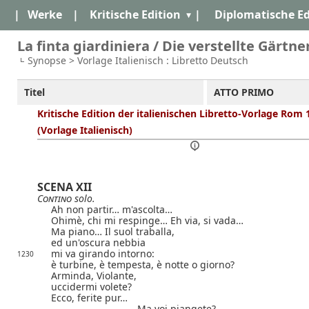
|
Werke
|
Kritische Edition
|
Diplomatische Ed
La finta giardiniera / Die verstellte Gärtner
Synopse > Vorlage Italienisch : Libretto Deutsch
Titel
ATTO PRIMO
Kritische Edition der italienischen Libretto-Vorlage Rom 
(Vorlage Italienisch)
SCENA XII
Contino
solo.
Ah non partir… m'ascolta…
Ohimè, chi mi respinge… Eh via, si vada…
Ma piano… Il suol traballa,
ed un'oscura nebbia
mi va girando intorno:
1230
è turbine, è tempesta, è notte o giorno?
Arminda, Violante,
uccidermi volete?
Ecco, ferite pur…
Ma voi piangete?