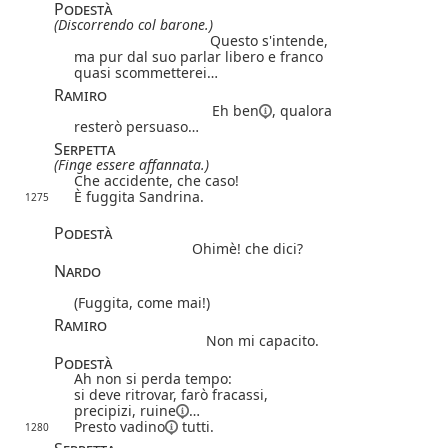
Podestà
(Discorrendo col barone.)
Questo s'intende,
ma pur dal suo parlar libero e franco
quasi scommetterei…
Ramiro
Eh ben
, qualora
resterò persuaso…
Serpetta
(Finge essere affannata.)
Che accidente, che caso!
È fuggita Sandrina.
1275
Podestà
Ohimè! che dici?
Nardo
(Fuggita, come mai!)
Ramiro
Non mi capacito.
Podestà
Ah non si perda tempo:
si deve ritrovar, farò fracassi,
precipizi,
ruine
…
Presto
vadino
tutti.
1280