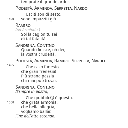
temprate il grande ardor.
Podestà, Arminda, Serpetta, Nardo
Usciti son di sesto,
sono impazziti già.
1490
Ramiro
(Ad Arminda.)
Sol la cagion tu sei
di tal fatalità.
Sandrina, Contino
Quando finisce, oh dèi,
la vostra crudeltà.
Podestà, Arminda, Ramiro, Serpetta, Nardo
1495
Che caso funesto,
che gran frenesia!
Più strana pazzia
chi mai può trovar.
Sandrina, Contino
(Sempre in pazzia)
Che
giubbilo
è questo,
che grata armonia,
1500
che bella allegria,
vogliamo ballar.
Fine dell'atto secondo.