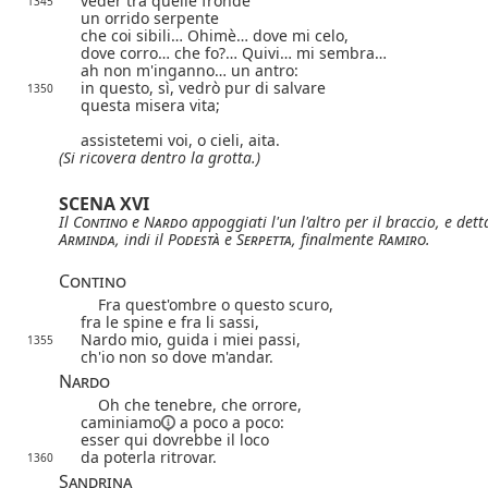
veder tra quelle fronde
1345
un orrido serpente
che coi sibili… Ohimè… dove mi celo,
dove corro… che fo?… Quivi… mi sembra…
ah non m'inganno… un antro:
in questo, sì, vedrò pur di salvare
1350
questa misera vita;
assistetemi voi, o cieli, aita.
(Si ricovera dentro la grotta.)
SCENA XVI
Il
Contino
e
Nardo
appoggiati l'un l'altro per il braccio, e dett
Arminda
, indi il
Podestà
e
Serpetta
, finalmente
Ramiro
.
Contino
Fra quest'ombre o questo scuro,
fra le spine e fra li sassi,
Nardo mio, guida i miei passi,
1355
ch'io non so dove m'andar.
Nardo
Oh che tenebre, che orrore,
caminiamo
a poco a poco:
esser qui dovrebbe il loco
da poterla ritrovar.
1360
Sandrina