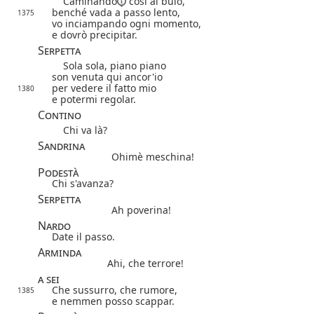
Caminando
così al buio,
benché vada a passo lento,
1375
vo inciampando ogni momento,
e dovrò precipitar.
Serpetta
Sola sola, piano piano
son venuta qui ancor'io
per vedere il fatto mio
1380
e potermi regolar.
Contino
Chi va là?
Sandrina
Ohimè meschina!
Podestà
Chi s'avanza?
Serpetta
Ah poverina!
Nardo
Date il passo.
Arminda
Ahi, che terrore!
a sei
Che sussurro, che rumore,
1385
e nemmen posso scappar.