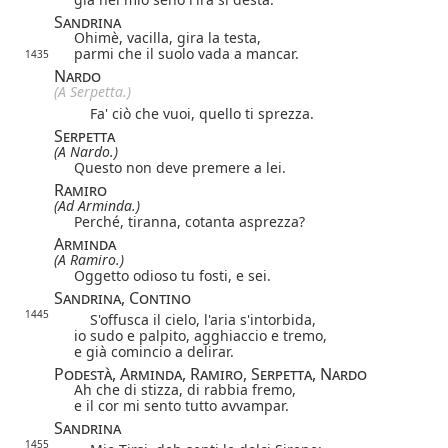
Sandrina
Ohimè, vacilla, gira la testa,
parmi che il suolo vada a mancar.
1435
Nardo
(A Serpetta.)
Fa' ciò che vuoi, quello ti sprezza.
Serpetta
(A Nardo.)
Questo non deve premere a lei.
Ramiro
(Ad Arminda.)
Perché, tiranna, cotanta asprezza?
Arminda
(A Ramiro.)
Oggetto odioso tu fosti, e sei.
Sandrina, Contino
1445
S'offusca il cielo, l'aria s'intorbida,
io sudo e palpito, agghiaccio e tremo,
e già comincio a delirar.
Podestà, Arminda, Ramiro, Serpetta, Nardo
Ah che di stizza, di rabbia fremo,
e il cor mi sento tutto avvampar.
Sandrina
1455