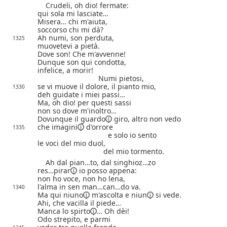
Crudeli, oh dio! fermate:
qui sola mi lasciate…
Misera… chi m'aiuta,
soccorso chi mi dà?
Ah numi, son perduta,
1325
muovetevi a pietà.
Dove son! Che m'avvenne!
Dunque son qui condotta,
infelice, a morir!
Numi pietosi,
se vi muove il dolore, il pianto mio,
1330
deh guidate i miei passi…
Ma, oh dio! per questi sassi
non so dove m'inoltro…
Dovunque
il guardo
giro, altro non vedo
che
imagini
d'orrore
1335
e solo io sento
le voci del mio duol,
del mio tormento.
Ah dal pian…to, dal singhioz…zo
res…pirar
io posso appena:
non ho voce, non ho lena,
l'alma in sen man…can…do va.
1340
Ma qui
niuno
m'ascolta e
niun
si vede.
Ahi, che vacilla il piede…
Manca lo
spirto
… Oh dèi!
Odo strepito,
e parmi