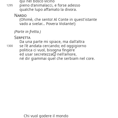
qui nel bosco vicino
pieno d'animalacci, e forse adesso
1295
qualche lupo affamato la divora.
Nardo
(Ohimè, che sento! Al Conte in quest'istante
vado a svelar… Povera Violante!)
(Parte in fretta.)
Serpetta
Da una parte mi spiace, ma dall'altra
se l'è andata cercando; ed oggigiorno
1300
politica ci vuol, bisogna fingere
ed usar
secretezza
nell'amore,
né dir giammai quel che serbiam nel core.
Chi vuol godere il mondo