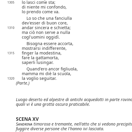
lo lasci come sta;
1305
di niente mi confondo,
lo prendo come va.
Lo so che una fanciulla
dev'esser di buon core,
andar sincera e schietta;
1310
ma ciò non serve a nulla
cogl'uomini oggidì.
Bisogna essere accorta,
mostrarsi indifferente,
finger la modestina,
1315
fare la gattamorta,
saperli lusingar.
Quand'ero ancor figliuola,
mamma mi diè la scuola,
la voglio seguitar.
1320
(Parte.)
Luogo deserto ed alpestre di antichi acquedotti in parte rovinat
quali vi è una grotta oscura praticabile.
SCENA XV
Sandrina
timorosa e tremante, nell'atto che si vedono precipi
fuggire diverse persone che l'hanno ivi lasciata.