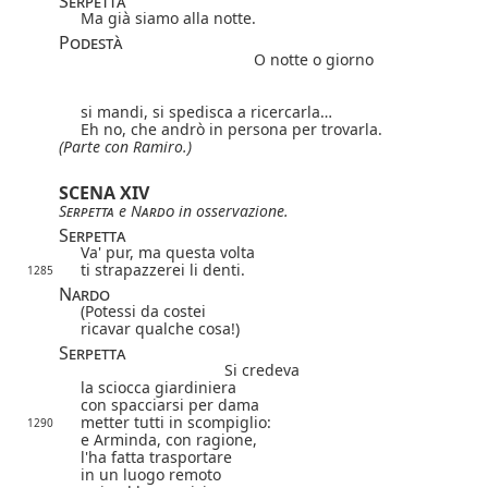
Serpetta
Ma già siamo alla notte.
Podestà
O notte o giorno
si mandi, si spedisca a ricercarla…
Eh no, che andrò in persona per trovarla.
(Parte con Ramiro.)
SCENA XIV
Serpetta
e
Nardo
in osservazione.
Serpetta
Va' pur, ma questa volta
ti strapazzerei li denti.
1285
Nardo
(Potessi da costei
ricavar qualche cosa!)
Serpetta
Si credeva
la sciocca giardiniera
con spacciarsi per dama
metter tutti in scompiglio:
1290
e Arminda, con ragione,
l'ha fatta trasportare
in un luogo remoto