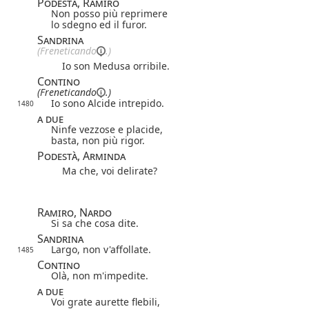
Podestà, Ramiro
Non posso più reprimere
lo sdegno ed il furor.
Sandrina
(
Freneticando
.)
Io son Medusa orribile.
Contino
(
Freneticando
.)
Io sono Alcide intrepido.
1480
a due
Ninfe vezzose e placide,
basta, non più rigor.
Podestà, Arminda
Ma che, voi delirate?
Ramiro, Nardo
Si sa che cosa dite.
Sandrina
Largo, non v'affollate.
1485
Contino
Olà, non m'impedite.
a due
Voi grate aurette flebili,