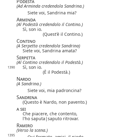
Podestà
(Ad Arminda credendola Sandrina.)
Siete voi, Sandrina mia?
Arminda
(Al Podestà credendolo il Contino.)
Sì, son io.
(Quest'è il Contino.)
Contino
(A Serpetta credendola Sandrina)
Siete voi, Sandrina amata?
Serpetta
(Al Contino credendolo il Podestà.)
Sì, son io.
1390
(È il Podestà.)
Nardo
(A Sandrina.)
Siete voi, mia padroncina?
Sandrina
(Questo è Nardo, non pavento.)
a sei
Che piacere, che contento,
l'ho
saputa|
saputo
ritrovar.
Ramiro
(Verso la scena.)
1395
Qui fermate, amici, il piede,