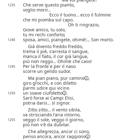
Che serve questo pianto,
1235
voglio morir…
Ecco il tuono… ecco il fulmine
che mi piomba sul capo.
Oh ti ringrazio,
Giove amico, tu solo,
tu mi rechi conforto;
sposa, amici, piangete, ohimè!… Son morto.
1240
Già divento freddo freddo,
trema il piè, s'arresta il sangue,
manca il fiato, il cor già langue,
più non reggo… Ohimè che caso!
Per la fronte e per il naso
1245
scorre un gelido sudor.
Ma pian piano, pur
camino
,
giro gl'occhi, e con diletto
parmi udire qui vicino
un soave
ciufoletto
.
1250
Sarò forse ai Campi Elisi,
potria darsi… sì signor.
Zitto zitto… il vento sibila,
va strisciando l'aria intorno,
veggo il sole, veggo il giorno,
1255
più non v'è da dubitar.
Che allegrezza, ancor ci sono,
penso ancora, ancor
raggiono
: