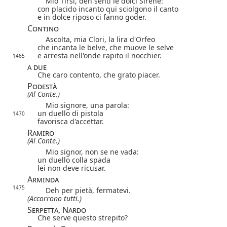
Mio Tirsi, deh senti le dolci Sirene:
con placido incanto qui sciolgono il canto
e in dolce riposo ci fanno goder.
Contino
Ascolta, mia Clori, la lira d'Orfeo
che incanta le belve, che muove le selve
e arresta nell'onde rapito il nocchier.
1465
a due
Che caro contento, che grato piacer.
Podestà
(Al Conte.)
Mio signore, una parola:
un duello di pistola
1470
favorisca d'accettar.
Ramiro
(Al Conte.)
Mio signor, non se ne vada:
un duello colla spada
lei non deve ricusar.
Arminda
1475
Deh per pietà, fermatevi.
(Accorrono tutti.)
Serpetta, Nardo
Che serve questo strepito?