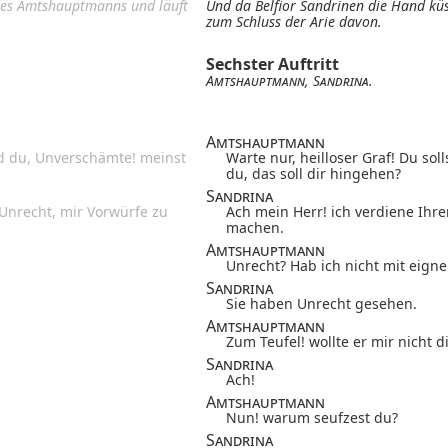
 des Amtshauptmanns und läuft
Und da Belfior Sandrinen die Hand küs
zum Schluss der Arie davon.
Sechster Auftritt
Amtshauptmann
,
Sandrina
.
Amtshauptmann
 du, Unverschämte! meinst
Warte nur, heilloser Graf! Du soll
du, das soll dir hingehen?
Sandrina
 Unrecht, mir Vorwürfe zu
Ach mein Herr! ich verdiene Ihre
machen.
Amtshauptmann
Unrecht? Hab ich nicht mit eig
Sandrina
Sie haben Unrecht gesehen.
Amtshauptmann
Zum Teufel! wollte er mir nicht 
Sandrina
Ach!
Amtshauptmann
Nun! warum seufzest du?
Sandrina