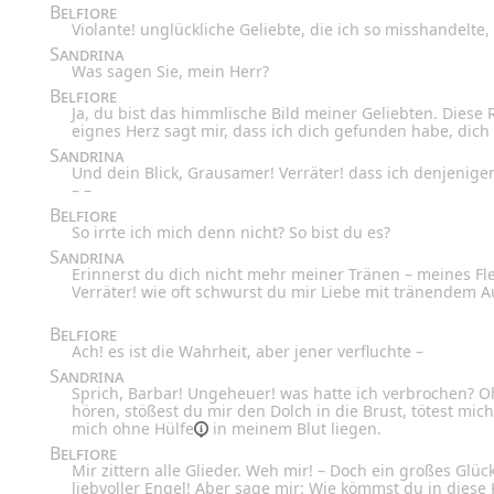
Belfiore
Violante! unglückliche Geliebte, die ich so misshandelte
Sandrina
Was sagen Sie, mein Herr?
Belfiore
Ja, du bist das himmlische Bild meiner Geliebten. Diese R
eignes Herz sagt mir, dass ich dich gefunden habe, dich
Sandrina
Und dein Blick, Grausamer! Verräter! dass ich denjenig
– –
Belfiore
So irrte ich mich denn nicht? So bist du es?
Sandrina
Erinnerst du dich nicht mehr meiner Tränen – meines F
Verräter! wie oft schwurst du mir Liebe mit tränendem
Belfiore
Ach! es ist die Wahrheit, aber jener verfluchte –
Sandrina
Sprich, Barbar! Ungeheuer! was hatte ich verbrochen? 
hören, stößest du mir den Dolch in die Brust, tötest mic
mich ohne
Hülfe
in meinem Blut liegen.
Belfiore
Mir zittern alle Glieder. Weh mir! – Doch ein großes Glüc
liebvoller Engel! Aber sage mir: Wie kömmst du in diese