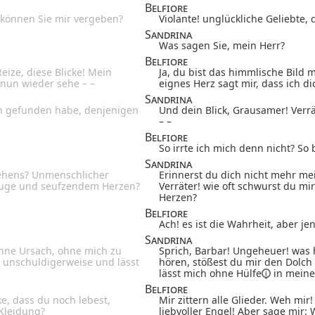
Belfiore
, können Sie mir vergeben?
Violante! unglückliche Geliebte,
Sandrina
Was sagen Sie, mein Herr?
Belfiore
eize, diese Blicke! Mein
Ja, du bist das himmlische Bild m
 nun wieder sehe – –
eignes Herz sagt mir, dass ich d
Sandrina
en gefunden habe, denjenigen
Und dein Blick, Grausamer! Verr
– –
Belfiore
So irrte ich mich denn nicht? So 
Sandrina
lehens? Unmenschlicher
Erinnerst du dich nicht mehr m
 Auge und seufzendem Herzen?
Verräter! wie oft schwurst du 
Herzen?
Belfiore
Ach! es ist die Wahrheit, aber jen
Sandrina
Ohne Ursach, ohne mich zu
Sprich, Barbar! Ungeheuer! was 
h unschuldigerweise und lässt
hören, stößest du mir den Dolch 
lässt mich ohne
Hülfe
in meine
Belfiore
ke, dass du noch lebest,
Mir zittern alle Glieder. Weh mir
 Kleidung?
liebvoller Engel! Aber sage mir: