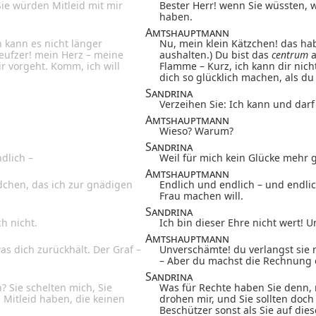
Sie würden Mitleid mit mir
Bester Herr! wenn Sie wüssten, w
haben.
Amtshauptmann
 kann es nicht länger
Nu, mein klein Kätzchen! das ha
Seufzer! mein Herz – meine
aushalten.) Du bist das
centrum
a
r vorgeht. Komm, ich will
Flamme – Kurz, ich kann dir nich
dich so glücklich machen, als du 
Sandrina
Verzeihen Sie: Ich kann und darf 
Amtshauptmann
Wieso? Warum?
Sandrina
dlich –
Weil für mich kein Glücke mehr gr
Amtshauptmann
dchen, das ich zur gnädigen
Endlich und endlich – und endli
Frau machen will.
Sandrina
ch nicht.
Ich bin dieser Ehre nicht wert! U
Amtshauptmann
as dich zurückhält. Der Graf –
Unverschämte! du verlangst sie n
– Aber du machst die Rechnung 
Sandrina
 Sie schelten mich, Sie
Was für Rechte haben Sie denn, 
 Mitleid haben, die keinen
drohen mir, und Sie sollten doch
Beschützer sonst als Sie auf dies