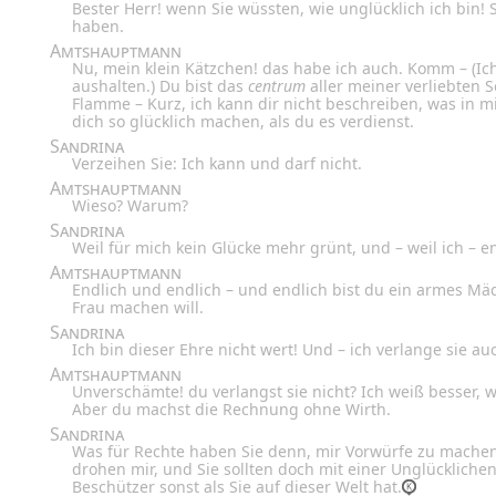
Bester Herr! wenn Sie wüssten, wie unglücklich ich bin! 
haben.
Amtshauptmann
Nu, mein klein Kätzchen! das habe ich auch. Komm – (Ich
aushalten.) Du bist das
centrum
aller meiner verliebten 
Flamme – Kurz, ich kann dir nicht beschreiben, was in mi
dich so glücklich machen, als du es verdienst.
Sandrina
Verzeihen Sie: Ich kann und darf nicht.
Amtshauptmann
Wieso? Warum?
Sandrina
Weil für mich kein Glücke mehr grünt, und – weil ich – en
Amtshauptmann
Endlich und endlich – und endlich bist du ein armes Mä
Frau machen will.
Sandrina
Ich bin dieser Ehre nicht wert! Und – ich verlange sie au
Amtshauptmann
Unverschämte! du verlangst sie nicht? Ich weiß besser, w
Aber du machst die Rechnung ohne Wirth.
Sandrina
Was für Rechte haben Sie denn, mir Vorwürfe zu machen?
drohen mir, und Sie sollten doch mit einer Unglücklichen
Beschützer sonst als Sie auf dieser Welt hat.