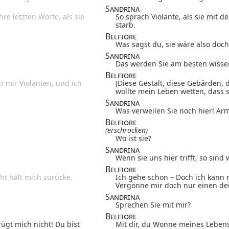
Sandrina
re letzten Worte, als sie
So sprach Violante, als sie mit d
starb.
Belfiore
Was sagst du, sie wäre also doch
Sandrina
Das werden Sie am besten wisse
Belfiore
t mir Violanten, und ich
(Diese Gestalt, diese Gebärden, 
wollte mein Leben wetten, dass s
Sandrina
Was verweilen Sie noch hier! Ar
Belfiore
(erschrocken)
Wo ist sie?
Sandrina
Wenn sie uns hier trifft, so sind 
Belfiore
ht hält mich zurücke.
Ich gehe schon – Doch ich kann 
Vergönne mir doch nur einen dei
Sandrina
Sprechen Sie mit mir?
Belfiore
ügt mich nicht! Du bist
Mit dir, du Wonne meines Lebens!