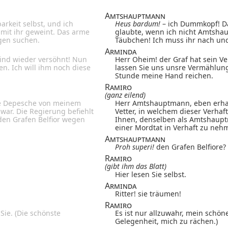
Amtshauptmann
arkeit selbst, und ich
Heus bardum!
– ich Dummkopf! Das
mit ihr geweint. Das arme
glaubte, wenn ich nicht Amtshau
gen suchen.
Täubchen! Ich muss ihr nach und
Arminda
sind wieder versöhnt! Nun
Herr Oheim! der Graf hat sein V
n. Ich will ihm noch diese
lassen Sie uns unsre Vermählung 
Stunde meine Hand reichen.
Ramiro
(ganz eilend)
ne Depesche von meinem
Herr Amtshauptmann, eben erha
war. Die Regierung befiehlt
Vetter, in welchem dieser Verhaf
en Grafen Belfior wegen
Ihnen, denselben als Amtshaupt
einer Mordtat in Verhaft zu neh
Amtshauptmann
Proh superi!
den Grafen Belfiore?
Ramiro
(gibt ihm das Blatt)
Hier lesen Sie selbst.
Arminda
Ritter! sie träumen!
Ramiro
Sie. (Die schönste
Es ist nur allzuwahr, mein schöne
Gelegenheit, mich zu rächen.)