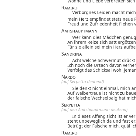
Wonne und Liebe
verbreiten sich 
Ramiro
Verborgnes Leiden macht mich 
mein Herz empfindet stets neue 
Freud und Zufriedenheit fliehen v
Amtshauptmann
Wer kann dies Mädchen genug
An ihrem Reize sich satt ergötzen
Für sie allein sei mein Herz aufb
Sandrina
Ach! welche Schwermut drückt 
Ich noch die Ursach davon verheh
Verfolgt das Schicksal wohl jeman
Nardo
(auf Serpetta deutend)
Sie denkt nicht einmal, mich a
Auf Weibertreue ist nicht zu bau
der falsche Wechselbalg hat mic
Serpetta
(auf den Amtshauptmann deutend)
In dieses Affeng'sicht ist er ver
steht unbeweglich da und fast ers
Betrügt der Falsche mich, quäl ich
Ramiro