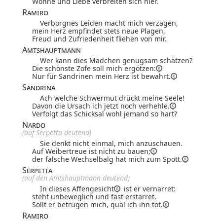
Wonne und Liebe
verbreiten sich hier.
Ramiro
Verborgnes Leiden macht mich verzagen,
mein Herz empfindet stets neue Plagen,
Freud und Zufriedenheit fliehen von mir.
Amtshauptmann
Wer kann dies Mädchen genugsam schätzen?
Die schönste Zofe soll mich ergötzen:
Nur für Sandrinen mein Herz ist bewahrt.
Sandrina
Ach welche Schwermut drückt meine Seele!
Davon die Ursach ich jetzt noch verhehle.
Verfolgt das Schicksal wohl jemand so hart?
Nardo
(auf Serpetta deutend)
Sie denkt nicht einmal, mich anzuschauen.
Auf Weibertreue ist nicht zu bauen;
der falsche Wechselbalg hat mich zum Spott.
Serpetta
(auf den Amtshauptmann deutend)
In dieses Affengesicht
ist er vernarret:
steht unbeweglich und fast erstarret.
Sollt er betrügen mich, quäl ich ihn tot.
Ramiro