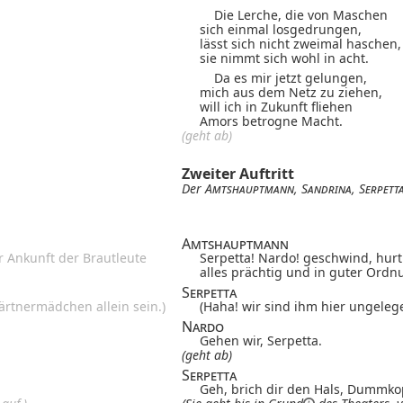
Die Lerche, die von Maschen
sich einmal losgedrungen,
lässt sich nicht zweimal haschen,
sie nimmt sich wohl in acht.
Da es mir jetzt gelungen,
mich aus dem Netz zu ziehen,
will ich in Zukunft fliehen
Amors betrogne Macht.
(geht ab)
Zweiter Auftritt
Der
Amtshauptmann
,
Sandrina
,
Serpett
Amtshauptmann
r Ankunft der Brautleute
Serpetta! Nardo! geschwind, hurti
alles prächtig und in guter Ordn
Serpetta
ärtnermädchen allein sein.)
(Haha! wir sind ihm hier ungelege
Nardo
Gehen wir, Serpetta.
(geht ab)
Serpetta
Geh, brich dir den Hals, Dummko