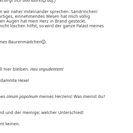
erbirgt sich und
lauret
auf.)
len wir näher miteinander sprechen. Sandrinchen!
 artiges, einnehmendes Wesen hat mich völlig
nen Augen hat mein Herz in Brand gesteckt.
cht löschen hilfst, so wird der ganze Palast meines
rmes
Baurenmädchen
.
l hier bleiben.
Heu impudentem!
rdammte Hexe!
hes
oleum popoleum
meines Herzens! Was meinst du?
nd und der meinige; welcher Unterschied!
nt keinen.