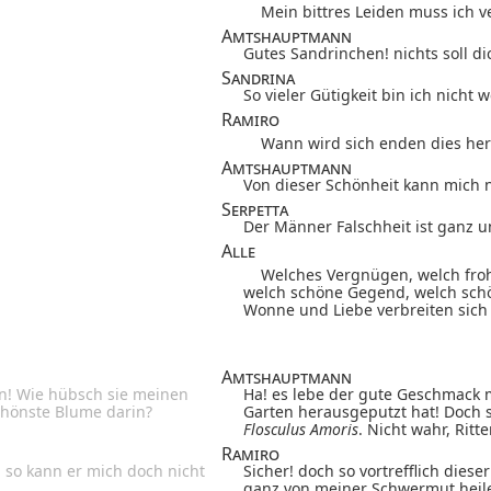
Mein bittres Leiden muss ich v
Amtshauptmann
Gutes Sandrinchen! nichts soll di
Sandrina
So vieler Gütigkeit bin ich nicht w
Ramiro
Wann wird sich enden dies her
Amtshauptmann
Von dieser Schönheit kann mich n
Serpetta
Der Männer Falschheit ist ganz u
Alle
Welches Vergnügen, welch froh
welch schöne Gegend, welch sch
Wonne und Liebe verbreiten sich 
Amtshauptmann
in! Wie hübsch sie meinen
Ha! es lebe der gute Geschmack 
schönste Blume darin?
Garten herausgeputzt hat! Doch s
Flosculus Amoris
. Nicht wahr, Ritte
Ramiro
, so kann er mich doch nicht
Sicher! doch so vortrefflich dies
ganz von meiner Schwermut heil