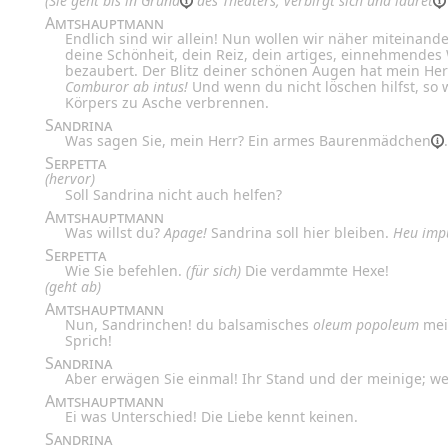
(Sie geht bis
in Grund
des Theaters, verbirgt sich und
lauret
Amtshauptmann
Endlich sind wir allein! Nun wollen wir näher miteinand
deine Schönheit, dein Reiz, dein artiges, einnehmendes 
bezaubert. Der Blitz deiner schönen Augen hat mein Her
Comburor ab intus!
Und wenn du nicht löschen hilfst, so 
Körpers zu Asche verbrennen.
Sandrina
Was sagen Sie, mein Herr? Ein armes
Baurenmädchen
.
Serpetta
(hervor)
Soll Sandrina nicht auch helfen?
Amtshauptmann
Was willst du?
Apage!
Sandrina soll hier bleiben.
Heu imp
Serpetta
Wie Sie befehlen.
(für sich)
Die verdammte Hexe!
(geht ab)
Amtshauptmann
Nun, Sandrinchen! du balsamisches
oleum popoleum
mei
Sprich!
Sandrina
Aber erwägen Sie einmal! Ihr Stand und der meinige; we
Amtshauptmann
Ei was Unterschied! Die Liebe kennt keinen.
Sandrina