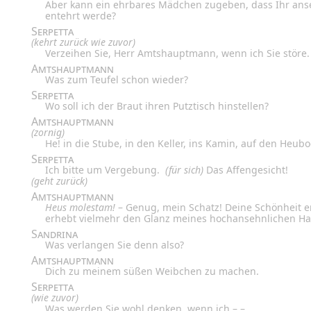
Aber kann ein ehrbares Mädchen zugeben, dass Ihr ans
entehrt werde?
Serpetta
(kehrt zurück wie zuvor)
Verzeihen Sie, Herr Amtshauptmann, wenn ich Sie störe.
Amtshauptmann
Was zum Teufel schon wieder?
Serpetta
Wo soll ich der Braut ihren Putztisch hinstellen?
Amtshauptmann
(zornig)
He! in die Stube, in den Keller, ins Kamin, auf den Heubo
Serpetta
Ich bitte um Vergebung.
(für sich)
Das Affengesicht!
(geht zurück)
Amtshauptmann
Heus molestam!
– Genug, mein Schatz! Deine Schönheit e
erhebt vielmehr den Glanz meines hochansehnlichen Ha
Sandrina
Was verlangen Sie denn also?
Amtshauptmann
Dich zu meinem süßen Weibchen zu machen.
Serpetta
(wie zuvor)
Was werden Sie wohl denken, wenn ich – –