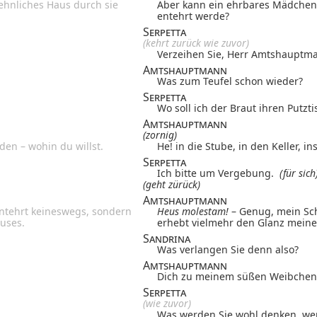
ehnliches Haus durch sie
Aber kann ein ehrbares Mädchen 
entehrt werde?
Serpetta
(kehrt zurück wie zuvor)
Verzeihen Sie, Herr Amtshauptman
Amtshauptmann
Was zum Teufel schon wieder?
Serpetta
Wo soll ich der Braut ihren Putzti
Amtshauptmann
(zornig)
den – wohin du willst.
He! in die Stube, in den Keller, 
Serpetta
Ich bitte um Vergebung.
(für sich
(geht zürück)
Amtshauptmann
ntehrt keineswegs, sondern
Heus molestam!
– Genug, mein Sch
uses.
erhebt vielmehr den Glanz mein
Sandrina
Was verlangen Sie denn also?
Amtshauptmann
Dich zu meinem süßen Weibchen
Serpetta
(wie zuvor)
Was werden Sie wohl denken, wen