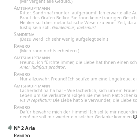
(Mir vergeht alle Geduld.)
Amtshauptmann
Ritter, Sandrina! munter! aufgeräumt! Ich erwarte alle A
Braut des Grafen Belfior. Sie kann keine traurigen Gesich
Henker soll dies melankolische Wesen zu einer Zeit, da 
lustig sein soll.
Gaudeamus, laetemur!
Sandrina
(Dazu werd ich sehr wenig aufgelegt sein.)
Ramiro
(Mich kann nichts erheitern.)
Amtshauptmann
Freund, ich fürchte immer, die Liebe hat Ihnen einen sch
Amor ludificus proditor
.
Ramiro
Nur allzuwahr, Freund! Ich seufze um eine Ungetreue, 
Amtshauptmann
Lächerlich! ha ha ha! – Wie lächerlich, sich um ein Frau
Leben um sie verkürzen! Folgen Sie meinem Rat: Schenke
Vis vi repellatur!
Die Liebe hat Sie verwundet, die Liebe so
Ramiro
Dafür bewahre mich der Himmel! Ich sollte mir neuerdi
nein! nie soll mir wieder ein solcher Gedanke kommen.
N° 2 Aria
Ramiro