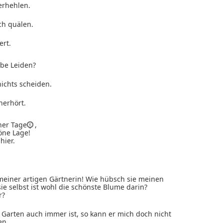
erhehlen.
ch quälen.
ert.
be Leiden?
ichts scheiden.
nerhört.
er Tage
,
öne Lage!
hier.
meiner artigen Gärtnerin! Wie hübsch sie meinen
ie selbst ist wohl die schönste Blume darin?
r?
er Garten auch immer ist, so kann er mich doch nicht
en.