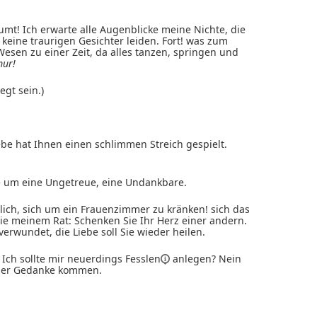
umt! Ich erwarte alle Augenblicke meine Nichte, die
n keine traurigen Gesichter leiden. Fort! was zum
Wesen zu einer Zeit, da alles tanzen, springen und
mur!
egt sein.)
ebe hat Ihnen einen schlimmen Streich gespielt.
ze um eine Ungetreue, eine Undankbare.
rlich, sich um ein Frauenzimmer zu kränken! sich das
ie meinem Rat: Schenken Sie Ihr Herz einer andern.
verwundet, die Liebe soll Sie wieder heilen.
Ich sollte mir neuerdings
Fesslen
anlegen? Nein
lcher Gedanke kommen.