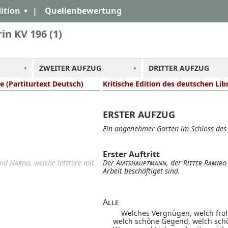
ition
|
Quellenbewertung
in KV 196 (1)
ZWEITER AUFZUG
DRITTER AUFZUG
e (Partiturtext Deutsch)
Kritische Edition des deutschen Li
ERSTER AUFZUG
Ein angenehmer Garten im Schloss de
Erster Auftritt
nd
Nardo
, welche letztere mit
Der
Amtshauptmann
, der
Ritter Ramiro
Arbeit beschäftiget sind.
Alle
Welches Vergnügen,
welch fro
welch schöne Gegend,
welch sch