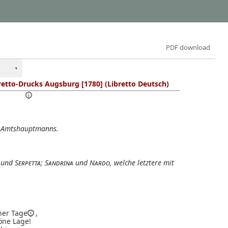
PDF download
bretto-Drucks Augsburg [1780] (Libretto Deutsch)
s Amtshauptmanns.
und
Serpetta
;
Sandrina
und
Nardo
, welche letztere mit
her Tage
,
öne Lage!