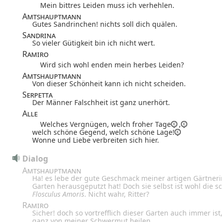
Mein bittres Leiden muss ich verhehlen.
Amtshauptmann
Gutes Sandrinchen! nichts soll dich quälen.
Sandrina
So vieler Gütigkeit bin ich nicht wert.
Ramiro
Wird sich wohl enden mein herbes Leiden?
Amtshauptmann
Von dieser Schönheit kann ich nicht scheiden.
Serpetta
Der Männer Falschheit ist ganz unerhört.
Alle
Welches Vergnügen, welch froher Tage
,
welch schöne Gegend, welch schöne Lage!
Wonne und Liebe verbreiten sich hier.
Dialog
Amtshauptmann
Ha! es lebe der gute Geschmack meiner artigen Gärtner
Garten herausgeputzt hat! Doch sie selbst ist wohl die 
Flosculus Amoris
. Nicht wahr, Ritter?
Ramiro
Sicher! doch so vortrefflich dieser Garten auch immer ist
ganz von meiner Schwermut heilen.