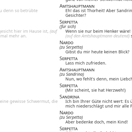
Amtshauptmann
du denn so betrübte
Eh! das ist Thorheit! Aber Sand
Gesichter?
Serpetta
(für sich)
esicht hier im Hause ist,
(auf
Wenn sie nur beim Henker wäre! –
inmal mehr an.
(auf den Amtshauptmann deutend)
s
Nardo
(zu Serpetta)
Gibst du mir heute keinen Blick?
Serpetta
Lass mich zufrieden.
Amtshauptmann
(zu Sandrina)
Nun, wo fehlt's denn, mein Liebc
Serpetta
(Mir scheint, sie hat Herzweh!)
Sandrina
n eine gewisse Schwermut, die
Ich bin Ihrer Güte nicht wert: Es
mich niederschlägt und mir alle F
Nardo
(zu Serpetta)
Aber bedenke doch, mein Kind!
Serpetta