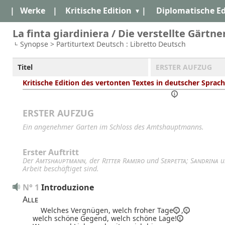
|
Werke
|
Kritische Edition
|
Diplomatische Ed
La finta giardiniera / Die verstellte Gärtner
Synopse > Partiturtext Deutsch : Libretto Deutsch
Titel
ERSTER AUFZUG
Kritische Edition des vertonten Textes in deutscher Sprach
ERSTER AUFZUG
Ein angenehmer Garten im Schloss des Amtshauptmanns.
Erster Auftritt
Der
Amtshauptmann
, der
Ritter Ramiro
und
Serpetta
;
Sandrina
u
Arbeit beschäftiget sind.
N° 1
Introduzione
Alle
Welches Vergnügen,
welch froher Tage
,
welch schöne Gegend,
welch schöne Lage!