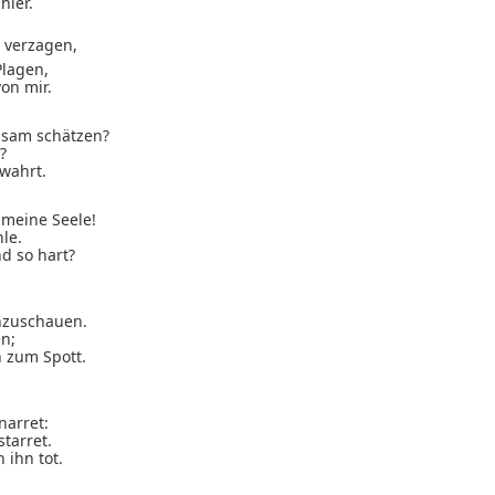
hier.
verzagen,
Plagen,
on mir.
sam schätzen?
?
ewahrt.
meine Seele!
le.
d so hart?
nzuschauen.
en;
h zum Spott.
narret:
tarret.
 ihn tot.