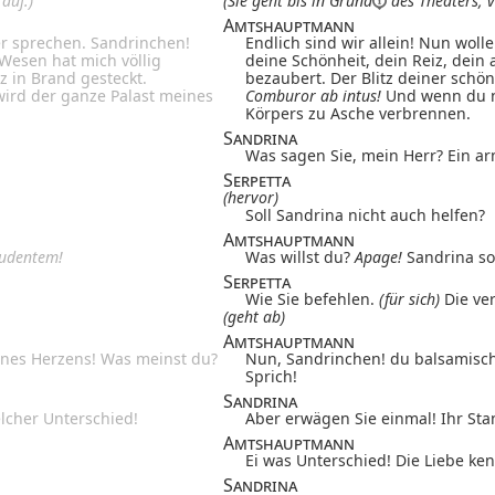
auf.)
(Sie geht bis
in Grund
des Theaters, v
Amtshauptmann
er sprechen. Sandrinchen!
Endlich sind wir allein! Nun wol
Wesen hat mich völlig
deine Schönheit, dein Reiz, dein
z in Brand gesteckt.
bezaubert. Der Blitz deiner schö
wird der ganze Palast meines
Comburor ab intus!
Und wenn du ni
Körpers zu Asche verbrennen.
Sandrina
Was sagen Sie, mein Herr? Ein a
Serpetta
(hervor)
Soll Sandrina nicht auch helfen?
Amtshauptmann
udentem!
Was willst du?
Apage!
Sandrina sol
Serpetta
Wie Sie befehlen.
(für sich)
Die ve
(geht ab)
Amtshauptmann
nes Herzens! Was meinst du?
Nun, Sandrinchen! du balsamisc
Sprich!
Sandrina
lcher Unterschied!
Aber erwägen Sie einmal! Ihr Sta
Amtshauptmann
Ei was Unterschied! Die Liebe ken
Sandrina