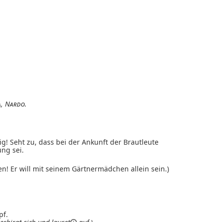
a
,
Nardo
.
g! Seht zu, dass bei der Ankunft der Brautleute
ung sei.
n! Er will mit seinem Gärtnermädchen allein sein.)
pf.