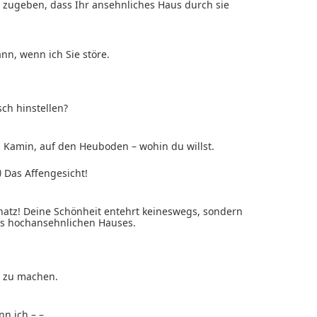
zugeben, dass Ihr ansehnliches Haus durch sie
n, wenn ich Sie störe.
sch hinstellen?
ins Kamin, auf den Heuboden – wohin du willst.
)
Das Affengesicht!
atz! Deine Schönheit entehrt keineswegs, sondern
es hochansehnlichen Hauses.
 zu machen.
n ich – –