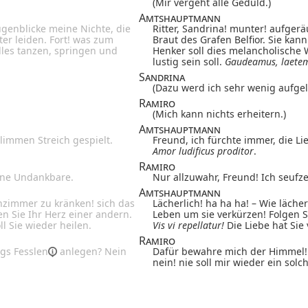
(Mir vergeht alle Geduld.)
Amtshauptmann
ugenblicke meine Nichte, die
Ritter, Sandrina! munter! aufgerä
ter leiden. Fort! was zum
Braut des Grafen Belfior. Sie kan
alles tanzen, springen und
Henker soll dies melancholische 
lustig sein soll.
Gaudeamus, laete
Sandrina
(Dazu werd ich sehr wenig aufgel
Ramiro
(Mich kann nichts erheitern.)
Amtshauptmann
limmen Streich gespielt.
Freund, ich fürchte immer, die Li
Amor ludificus proditor
.
Ramiro
eine Undankbare.
Nur allzuwahr, Freund! Ich seuf
Amtshauptmann
enzimmer zu kränken! sich das
Lächerlich! ha ha ha! – Wie läche
n Sie Ihr Herz einer andern.
Leben um sie verkürzen! Folgen S
ll Sie wieder heilen.
Vis vi repellatur!
Die Liebe hat Sie 
Ramiro
ngs
Fesslen
anlegen? Nein
Dafür bewahre mich der Himmel! 
nein! nie soll mir wieder ein so