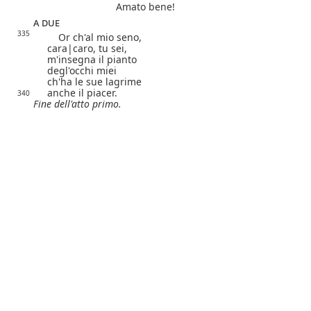
Amato bene!
a due
335
Or ch'al mio seno,
cara|
caro
, tu sei,
m'insegna il pianto
degl'occhi miei
ch'ha le sue lagrime
anche il piacer.
340
Fine dell'atto primo.