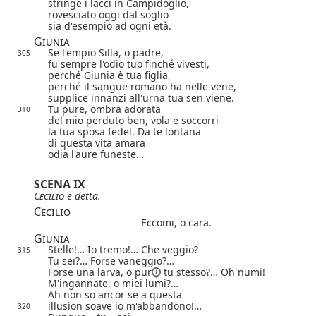
stringe i lacci in Campidoglio,
rovesciato oggi dal soglio
sia d'esempio ad ogni età.
Giunia
Se l'empio Silla, o padre,
305
fu sempre l'odio tuo finché vivesti,
perché Giunia è tua figlia,
perché il sangue romano ha nelle vene,
supplice innanzi all'urna tua sen viene.
Tu pure, ombra adorata
310
del mio perduto ben, vola e soccorri
la tua sposa fedel. Da te lontana
di questa vita amara
odia l'aure funeste…
SCENA IX
Cecilio
e detta.
Cecilio
Eccomi, o cara.
Giunia
Stelle!… Io tremo!… Che veggio?
315
Tu sei?… Forse vaneggio?…
Forse una larva,
o pur
tu stesso?… Oh numi!
M'ingannate, o miei lumi?…
Ah non so ancor se a questa
illusion soave io m'abbandono!…
320