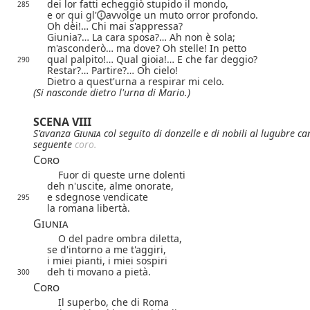
dei lor fatti echeggiò stupido il mondo,
285
e or qui
gl'
avvolge un muto orror profondo.
Oh dèi!… Chi mai s'appressa?
Giunia?… La cara sposa?… Ah non è sola;
m'asconderò… ma dove? Oh stelle! In petto
qual palpito!… Qual gioia!…
E che far deggio?
290
Restar?… Partire?… Oh cielo!
Dietro a quest'urna a respirar mi celo.
(Si nasconde dietro l'urna di Mario.)
SCENA VIII
S'avanza
Giunia
col seguito di donzelle e di nobili al lugubre ca
seguente
 coro.
Coro
Fuor di queste urne dolenti
deh n'uscite, alme onorate,
e sdegnose vendicate
295
la romana libertà.
Giunia
O del padre ombra diletta,
se d'intorno a me t'aggiri,
i miei pianti, i miei sospiri
deh ti movano a pietà.
300
Coro
Il superbo, che di Roma