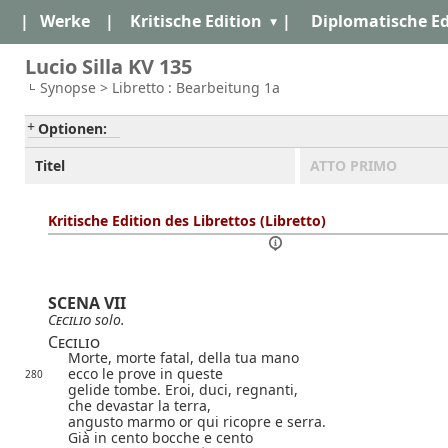
|
Werke
|
Kritische Edition
|
Diplomatische Ed
Lucio Silla KV 135
Synopse > Libretto : Bearbeitung 1a
Optionen:
Titel
ATTO PRIMO
Kritische Edition des Librettos (Libretto)
SCENA VII
Cecilio
solo.
Cecilio
Morte, morte fatal, della tua mano
ecco le prove in queste
280
gelide tombe. Eroi, duci, regnanti,
che devastar la terra,
angusto marmo or qui ricopre e serra.
Già in cento bocche e cento