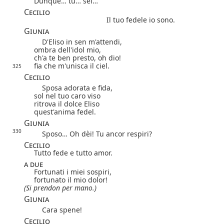
Dunque… tu… sei…
Cecilio
Il tuo fedele io sono.
Giunia
D'Eliso in sen m'attendi,
ombra dell'idol mio,
ch'a te ben presto, oh dio!
fia che m'unisca il ciel.
325
Cecilio
Sposa adorata e fida,
sol nel tuo caro viso
ritrova il dolce Eliso
quest'anima fedel.
Giunia
330
Sposo… Oh dèi! Tu ancor respiri?
Cecilio
Tutto fede e tutto amor.
a due
Fortunati i miei sospiri,
fortunato il mio dolor!
(Si prendon per mano.)
Giunia
Cara spene!
Cecilio