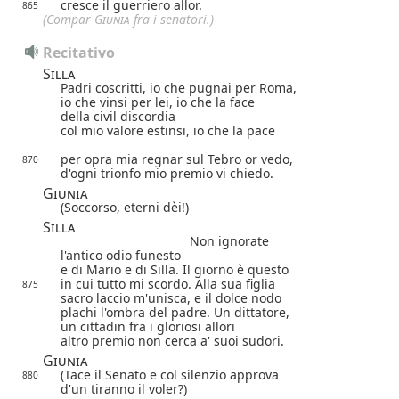
cresce il guerriero allor.
865
(Compar
Giunia
fra i senatori.)
Recitativo
Silla
Padri coscritti, io che pugnai per Roma,
io che vinsi per lei, io che la face
della civil discordia
col mio valore estinsi, io che la pace
per opra mia regnar sul Tebro or vedo,
870
d'ogni trionfo mio premio vi chiedo.
Giunia
(Soccorso, eterni dèi!)
Silla
Non ignorate
l'antico odio funesto
e di Mario e di Silla. Il giorno è questo
in cui tutto mi scordo. Alla sua figlia
875
sacro laccio m'unisca, e il dolce nodo
plachi l'ombra del padre. Un dittatore,
un cittadin fra i gloriosi allori
altro premio non cerca a' suoi sudori.
Giunia
(Tace il Senato e col silenzio approva
880
d'un tiranno il voler?)