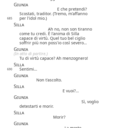
Giunia
E che pretendi?
Scostati, traditor. (Tremo, m'affanno
per l'idol mio.)
685
Silla
Ah no, non son tiranno
come tu credi. È l'anima di Silla
capace di virtù. Quel tuo bel ciglio
soffrir più non poss'io così severo…
Giunia
(In atto di partire.)
Tu di virtù capace? Ah menzognero!
Silla
Sentimi…
690
Giunia
Non t'ascolto.
Silla
E vuoi?…
Giunia
Sì, voglio
detestarti e morir.
Silla
Morir?
Giunia
La morte