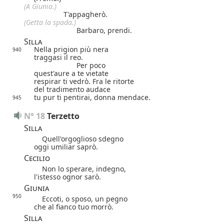
(A Giunia.)
T'appagherò.
(Getta la spada.)
Barbaro, prendi.
Silla
Nella prigion più nera
940
traggasi il reo.
Per poco
quest'aure a te vietate
respirar ti vedrò.
Fra le ritorte
del tradimento audace
tu pur ti pentirai, donna mendace.
945
N° 18 
Terzetto
Silla
Quell'orgoglioso sdegno
oggi umiliar saprò.
Cecilio
Non lo sperare, indegno,
l'istesso ognor sarò.
Giunia
950
Eccoti, o sposo, un pegno
che al fianco tuo morrò.
Silla