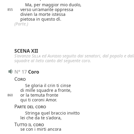
Ma, per maggior mio duolo,
verso un'amante oppressa
855
divien la morte istessa
pietosa in questo dì.
(Parte.)
SCENA XII
S'avanza
Silla
ed
Aufidio
seguito dai senatori, dal popolo e dal
squadre al lieto canto del seguente
coro.
N° 17 
Coro
Coro
Se gloria il crin ti cinse
di mille squadre a fronte,
or la temuta fronte
860
qui ti coroni Amor.
Parte del coro
Stringa quel braccio invitto
lei che da te s'adora,
Tutto il coro
se con i mirti ancora