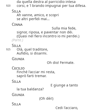
da quella destra al parricidio intesa
corsi, e 'l brando impugnai per tua difesa.
920
Silla
Ah vanne, amico, e scopri
se altri perfidi mai…
Cinna
Sulla mia fede,
signor, riposa, e paventar non déi.
(Quasi nel fiero incontro io mi perdei.)
(Parte.)
Silla
Olà, quel traditore,
925
Aufidio, si disarmi.
Giunia
Oh dio! Fermate.
Cecilio
Finché l'acciar mi resta,
saprò farti tremar.
Silla
E giunge a tanto
la tua baldanza?
Giunia
(Oh dèi!)
Silla
Cedi l'acciaro,