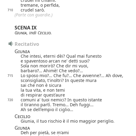
crudel mi chiami:
tremane, o perfida,
crudel sarò.
710
(Parte con guardie.)
SCENA IX
Giunia
, indi
Cecilio
.
Recitativo
Giunia
Che intesi, eterni dèi? Qual mai funesto
e spaventoso arcan ne' detti suoi?
Sola non morirò? Che dir mi vuoi,
barbaro?… Ahimè! Che vedo?…
Lo sposo mio?… Che fu?… Che avvenne?… Ah dove,
715
sconsigliato, t'inoltri? In queste mura
sai che non è sicura
la tua vita, e non temi
di respirar quest'aure
comuni a' tuoi nemici? In questo istante
720
il tiranno partì. Tremo… Deh fuggi…
Ah se dell'empio il ciglio…
Cecilio
Giunia, il tuo rischio è il mio maggior periglio.
Giunia
Deh per pietà, se m'ami