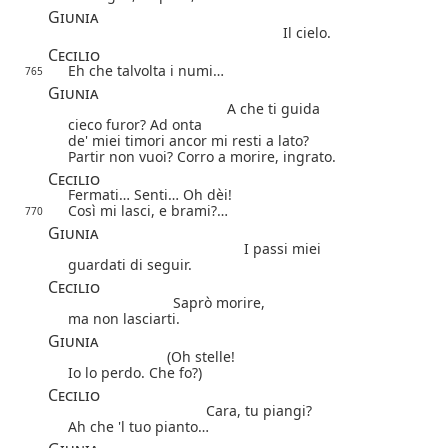
Giunia
Il cielo.
Cecilio
Eh che talvolta i numi…
765
Giunia
A che ti guida
cieco furor? Ad onta
de' miei timori ancor mi resti a lato?
Partir non vuoi? Corro a morire, ingrato.
Cecilio
Fermati… Senti… Oh dèi!
Così mi lasci, e brami?…
770
Giunia
I passi miei
guardati di seguir.
Cecilio
Saprò morire,
ma non lasciarti.
Giunia
(Oh stelle!
Io lo perdo. Che fo?)
Cecilio
Cara, tu piangi?
Ah che 'l tuo pianto…