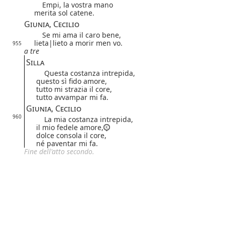
Empi, la vostra mano
merita sol catene.
Giunia, Cecilio
Se mi ama il caro bene,
lieta|
lieto
a morir men vo.
955
a tre
Silla
Questa costanza intrepida,
questo sì fido amore,
tutto mi strazia il core,
tutto avvampar mi fa.
Giunia, Cecilio
960
La mia costanza intrepida,
il mio fedele amore,
dolce consola il core,
né paventar mi fa.
Fine dell'atto secondo.