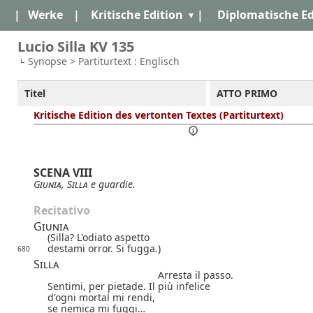
|
Werke
|
Kritische Edition
|
Diplomatische Ed
Lucio Silla KV 135
Synopse > Partiturtext : Englisch
Titel
ATTO PRIMO
Kritische Edition des vertonten Textes (Partiturtext)
SCENA VIII
Giunia
,
Silla
e guardie.
Recitativo
Giunia
(Silla? L'odiato aspetto
destami orror. Si fugga.)
680
Silla
Arresta il passo.
Sentimi, per pietade. Il più infelice
d'ogni mortal mi rendi,
se nemica mi fuggi…