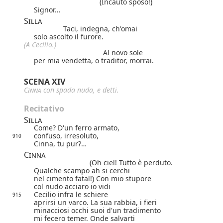
(Incauto sposo!)
Signor…
Silla
Taci, indegna, ch'omai
solo ascolto il furore.
(A Cecilio.)
Al novo sole
per mia vendetta, o traditor, morrai.
SCENA XIV
Cinna
con spada nuda, e detti.
Recitativo
Silla
Come? D'un ferro armato,
confuso, irresoluto,
910
Cinna, tu pur?…
Cinna
(Oh ciel! Tutto è perduto.
Qualche scampo ah si cerchi
nel cimento fatal!) Con mio stupore
col nudo acciaro io vidi
Cecilio infra le schiere
915
aprirsi un varco. La sua rabbia, i fieri
minacciosi occhi suoi d'un tradimento
mi fecero temer. Onde salvarti