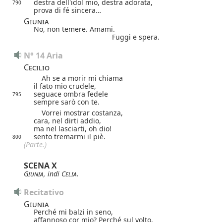
destra dell'idol mio, destra adorata,
790
prova di fé sincera…
Giunia
No, non temere.
Amami.
Fuggi e spera.
N° 14 Aria
Cecilio
Ah se a morir mi chiama
il fato mio crudele,
seguace ombra fedele
795
sempre sarò con te.
Vorrei mostrar costanza,
cara, nel dirti addio,
ma nel lasciarti, oh dio!
sento tremarmi il piè.
800
(Parte.)
SCENA X
Giunia
, indi
Celia
.
Recitativo
Giunia
Perché mi balzi in seno,
affannoso cor mio? Perché sul volto,