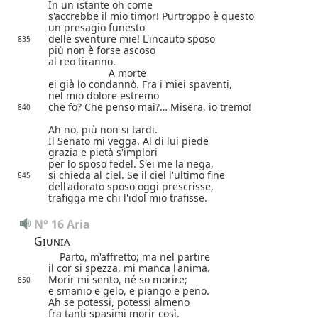
In un istante oh come
s'accrebbe il mio timor! Purtroppo è questo
un presagio funesto
delle sventure mie! L'incauto sposo
835
più non è forse ascoso
al reo tiranno.
A morte
ei già lo condannò. Fra i miei spaventi,
nel mio dolore estremo
che fo? Che penso mai?… Misera, io tremo!
840
Ah no, più non si tardi.
Il Senato mi vegga. Al di lui piede
grazia e pietà s'implori
per lo sposo fedel. S'ei me la nega,
si chieda al ciel. Se il ciel l'ultimo fine
845
dell'adorato sposo oggi prescrisse,
trafigga me chi l'idol mio trafisse.
N° 16 Aria
Giunia
Parto, m'affretto; ma nel partire
il cor si spezza, mi manca l'anima.
Morir mi sento, né so morire;
850
e smanio e gelo, e piango e peno.
Ah se potessi, potessi almeno
fra tanti spasimi morir così.