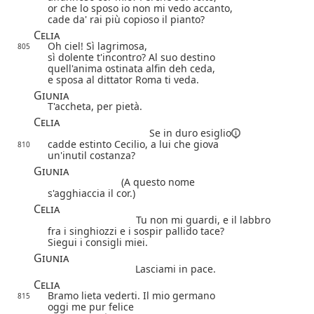
or che lo sposo io non mi vedo accanto,
cade da' rai più copioso il pianto?
Celia
Oh ciel! Sì lagrimosa,
805
sì dolente t'incontro? Al suo destino
quell'anima ostinata alfin deh ceda,
e sposa al dittator Roma ti veda.
Giunia
T'accheta, per pietà.
Celia
Se in duro
esiglio
cadde estinto Cecilio, a lui che giova
810
un'inutil costanza?
Giunia
(A questo nome
s'agghiaccia il cor.)
Celia
Tu non mi guardi, e il labbro
fra i singhiozzi e i sospir pallido tace?
Siegui i consigli miei.
Giunia
Lasciami in pace.
Celia
Bramo lieta vederti. Il mio germano
815
oggi me pur felice