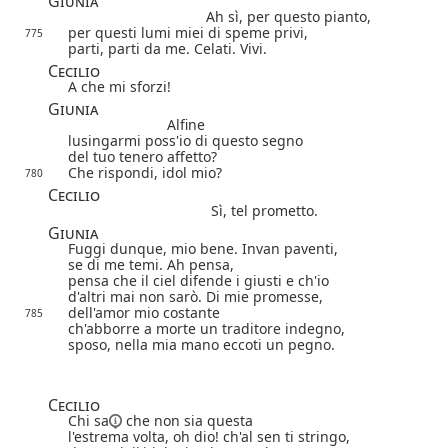
Giunia
Ah sì, per questo pianto,
per questi lumi miei di speme privi,
775
parti, parti da me. Celati. Vivi.
Cecilio
A che mi sforzi!
Giunia
Alfine
lusingarmi poss'io di questo segno
del tuo tenero affetto?
Che rispondi, idol mio?
780
Cecilio
Sì, tel prometto.
Giunia
Fuggi dunque, mio bene. Invan paventi,
se di me temi. Ah pensa,
pensa che il ciel difende i giusti e ch'io
d'altri mai non sarò. Di mie promesse,
dell'amor mio costante
785
ch'abborre a morte un traditore indegno,
sposo, nella mia mano eccoti un pegno.
Cecilio
Chi sa
che non sia questa
l'estrema volta, oh dio! ch'al sen ti stringo,