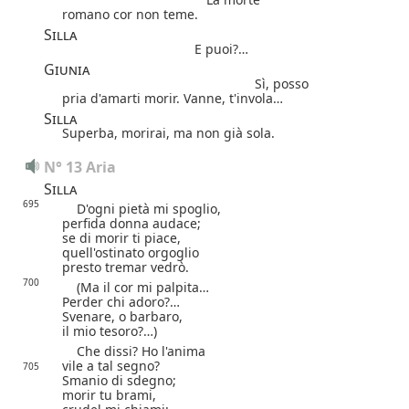
romano cor non teme.
Silla
E puoi?…
Giunia
Sì, posso
pria d'amarti morir. Vanne, t'invola…
Silla
Superba, morirai, ma non già sola.
N° 13 Aria
Silla
695
D'ogni pietà mi spoglio,
perfida donna audace;
se di morir ti piace,
quell'ostinato orgoglio
presto tremar vedrò.
700
(Ma il cor mi palpita…
Perder chi adoro?…
Svenare, o barbaro,
il mio tesoro?…)
Che dissi?
Ho l'anima
vile a tal segno?
705
Smanio di sdegno;
morir tu brami,