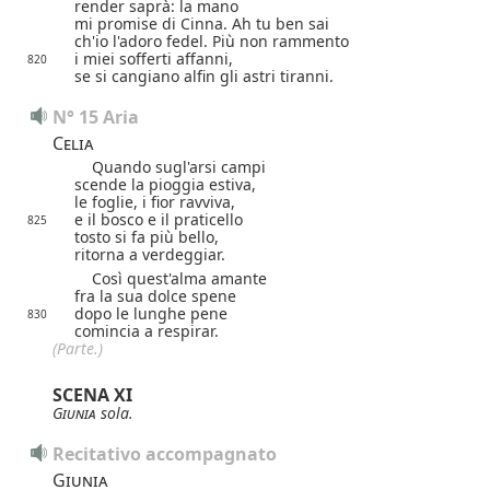
render saprà: la mano
mi promise di Cinna. Ah tu ben sai
ch'io l'adoro fedel. Più non rammento
i miei sofferti affanni,
820
se si cangiano alfin gli astri tiranni.
N° 15 Aria
Celia
Quando sugl'arsi campi
scende la pioggia estiva,
le foglie, i fior ravviva,
e il bosco e il praticello
825
tosto si fa più bello,
ritorna a verdeggiar.
Così quest'alma amante
fra la sua dolce spene
dopo le lunghe pene
830
comincia a respirar.
(Parte.)
SCENA XI
Giunia
sola.
Recitativo accompagnato
Giunia