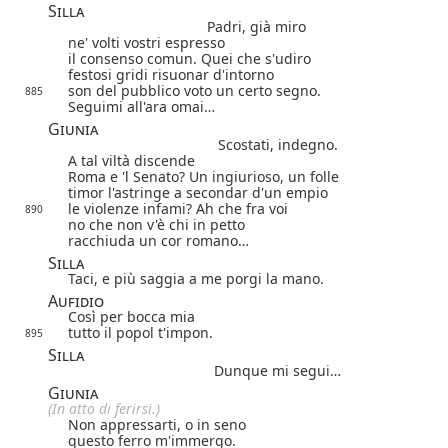
Silla
Padri, già miro
ne' volti vostri espresso
il consenso comun. Quei che s'udiro
festosi gridi risuonar d'intorno
son del pubblico voto un certo segno.
885
Seguimi all'ara omai…
Giunia
Scostati, indegno.
A tal viltà discende
Roma e 'l Senato? Un ingiurioso, un folle
timor l'astringe a secondar d'un empio
le violenze infami? Ah che fra voi
890
no che non v'è chi in petto
racchiuda un cor romano…
Silla
Taci, e più saggia a me porgi la mano.
Aufidio
Così per bocca mia
tutto il popol t'impon.
895
Silla
Dunque mi segui…
Giunia
(In atto di ferirsi.)
Non appressarti, o in seno
questo ferro m'immergo.