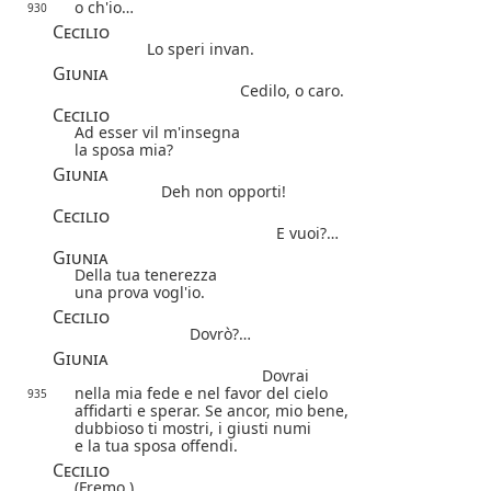
o ch'io…
930
Cecilio
Lo speri invan.
Giunia
Cedilo, o caro.
Cecilio
Ad esser vil m'insegna
la sposa mia?
Giunia
Deh non opporti!
Cecilio
E vuoi?…
Giunia
Della tua tenerezza
una prova vogl'io.
Cecilio
Dovrò?…
Giunia
Dovrai
nella mia fede e nel favor del cielo
935
affidarti e sperar. Se ancor, mio bene,
dubbioso ti mostri, i giusti numi
e la tua sposa offendi.
Cecilio
(Fremo.)