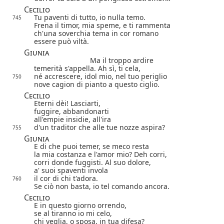
Cecilio
Tu paventi di tutto, io nulla temo.
745
Frena il timor, mia speme, e ti rammenta
ch'una soverchia tema in cor romano
essere può viltà.
Giunia
Ma il troppo ardire
temerità s'appella. Ah sì, ti cela,
né accrescere, idol mio, nel tuo periglio
750
nove cagion di pianto a questo ciglio.
Cecilio
Eterni dèi! Lasciarti,
fuggire, abbandonarti
all'empie insidie, all'ira
d'un traditor che alle tue nozze aspira?
755
Giunia
E di che puoi temer, se meco resta
la mia costanza e l'amor mio? Deh corri,
corri donde fuggisti. Al suo dolore,
a' suoi spaventi invola
il cor di chi t'adora.
760
Se ciò non basta, io tel comando ancora.
Cecilio
E in questo giorno orrendo,
se al tiranno io mi celo,
chi veglia, o sposa, in tua difesa?