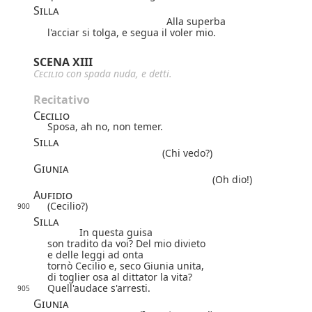
Silla
Alla superba
l'acciar si tolga, e segua il voler mio.
SCENA XIII
Cecilio
con spada nuda, e detti.
Recitativo
Cecilio
Sposa, ah no, non temer.
Silla
(Chi vedo?)
Giunia
(Oh dio!)
Aufidio
(Cecilio?)
900
Silla
In questa guisa
son tradito da voi? Del mio divieto
e delle leggi ad onta
tornò Cecilio e, seco Giunia unita,
di toglier osa al dittator la vita?
Quell'audace s'arresti.
905
Giunia