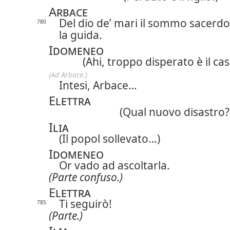
Arbace
Del dio de’ mari il sommo sacerdo
780
la guida.
Idomeneo
(Ahi, troppo disperato è il cas
(Ad Arbace.)
Intesi, Arbace…
Elettra
(Qual nuovo disastro?
Ilia
(Il popol sollevato…)
Idomeneo
Or vado ad ascoltarla.
(Parte confuso.)
Elettra
Ti seguirò!
785
(Parte.)