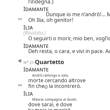
l’indegna.)
Idamante
Dunque io me n’andrò!… 
Oh Ilia, oh genitor!
755
Ilia
(Risoluta.)
O seguirti o morir, mio ben, vogl’i
Idamante
Deh resta, o cara, e vivi in pace. A
Quartetto
o
N
 21 
Idamante
Andrò ramingo e solo,
morte cercando altrove
fin che
la incontrerò.
760
Ilia
M’avrai compagna al duolo
dove sarai, e dove