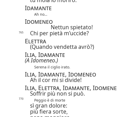
tu moia io morirò.
Idamante
Ah no…
Idomeneo
Nettun spietato!
Chi per pietà m’uccide?
765
Elettra
(Quando vendetta avrò?)
Ilia, Idamante
(A Idomeneo.)
Serena il ciglio irato.
Ilia, Idamante, Idomeneo
Ah il cor mi si divide!
Ilia, Elettra, Idamante, Idomen
Soffrir più non si può.
770
Peggio è di morte
sì gran dolore:
più fiera sorte,