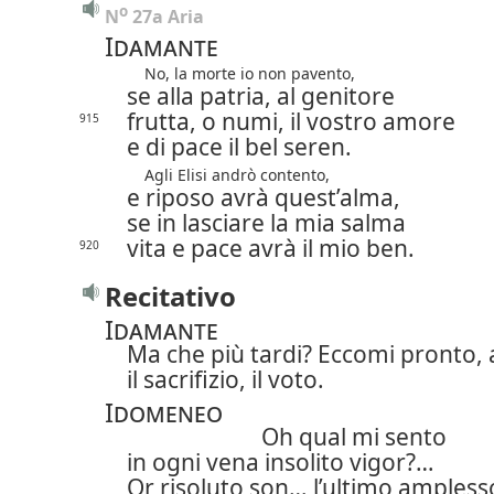
o
N
 27a Aria
Idamante
No, la morte io non pavento,
se alla patria, al genitore
frutta, o numi, il vostro amore
915
e di pace il bel seren.
Agli Elisi andrò contento,
e riposo avrà quest’alma,
se in lasciare la mia salma
vita e pace avrà il mio ben.
920
Recitativo
Idamante
Ma che più tardi? Eccomi pronto,
il sacrifizio, il voto.
Idomeneo
Oh qual mi sento
in ogni vena insolito vigor?…
Or risoluto son… l’ultimo ampless