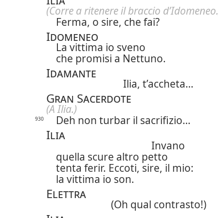
(Corre a ritenere il braccio d’Idomeneo.
Ferma, o sire, che fai?
Idomeneo
La vittima io sveno
che promisi a Nettuno.
Idamante
Ilia, t’accheta…
Gran Sacerdote
(A Ilia.)
Deh non turbar il sacrifizio…
930
Ilia
Invano
quella scure altro petto
tenta ferir. Eccoti, sire, il mio:
la vittima io son.
Elettra
(Oh qual contrasto!)