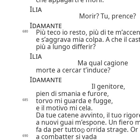
Ilia
Morir? Tu, prence?
Idamante
Più teco io resto, più di te m’acce
680
e s’aggrava mia colpa. A che il cas
più a lungo differir?
Ilia
Ma qual cagione
morte a cercar t’induce?
Idamante
Il genitore,
pien di smania e furore,
torvo mi guarda e fugge,
685
e il motivo mi cela.
Da tue catene avvinto, il tuo rigor
a nuovi guai m’espone. Un fiero 
fa
da per tutto
orrida strage. Or
a combatter si vada
690