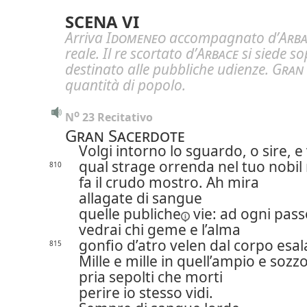
SCENA VI
Arriva
Idomeneo
accompagnato d’
Arba
reale. Il re scortato d’
Arbace
si siede so
destinato alle pubbliche udienze.
Gran 
quantità di popolo.
o
N
 23 Recitativo
Gran Sacerdote
Volgi intorno lo sguardo, o sire, e
qual strage orrenda nel tuo nobil
810
fa il crudo mostro. Ah mira
allagate di sangue
quelle
publiche
vie: ad ogni pass
vedrai chi geme e l’alma
gonfio d’atro velen dal corpo esal
815
Mille e mille in quell’ampio e sozz
pria sepolti che morti
perire io stesso vidi.