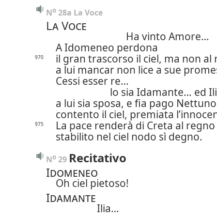
o
N
 28a La Voce
La Voce
Ha vinto Amore…
A Idomeneo perdona
il gran trascorso il ciel, ma non al 
970
a lui mancar non lice a sue prom
Cessi esser re…
lo sia Idamante… ed Il
a lui sia sposa, e fia pago Nettuno
contento il ciel, premiata l’innoce
La pace renderà di Creta al regno
975
stabilito nel ciel nodo sì degno.
Recitativo
o
N
 29 
Idomeneo
Oh ciel pietoso!
Idamante
Ilia…