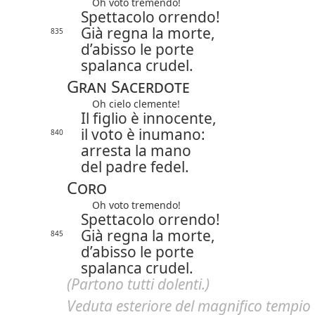
Oh voto tremendo!
Spettacolo orrendo!
Già regna la morte,
835
d’abisso le porte
spalanca crudel.
Gran Sacerdote
Oh cielo clemente!
Il figlio è innocente,
il voto è inumano:
840
arresta la mano
del padre fedel.
Coro
Oh voto tremendo!
Spettacolo orrendo!
Già regna la morte,
845
d’abisso le porte
spalanca crudel.
(Partono tutti dolenti.)
Veduta esteriore del magnifico tempio