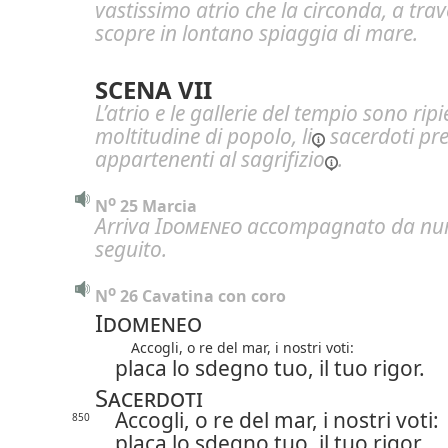
vastissimo atrio che la circonda,
a trav
scopre in lontano spiaggia di mare.
SCENA VII
L’atrio e le gallerie del tempio sono rip
moltitudine di popolo,
li
sacerdoti pr
appartenenti al
sagrifizio
.
o
N
 25 Marcia
Arriva
Idomeneo
accompagnato da num
seguito.
o
N
 26 Cavatina con coro
Idomeneo
Accogli, o re del mar, i nostri voti:
placa lo sdegno tuo, il tuo rigor.
Sacerdoti
Accogli, o re del mar, i nostri voti:
850
placa lo sdegno tuo, il tuo rigor.