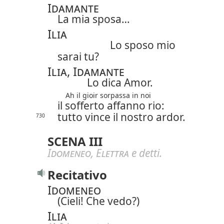
Idamante
La mia sposa…
Ilia
Lo sposo mio
sarai tu?
Ilia, Idamante
Lo dica Amor.
Ah il gioir sorpassa in noi
il sofferto affanno rio:
tutto vince il nostro ardor.
730
SCENA III
Idomeneo
,
Elettra
e detti.
Recitativo
Idomeneo
(Cieli! Che vedo?)
Ilia