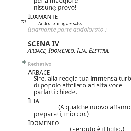
pena maggiore
nissun
provò!
Idamante
775
Andrò ramingo e solo.
(Idamante parte addolorato.)
SCENA IV
Arbace
,
Idomeneo
,
Ilia
,
Elettra
.
Recitativo
Arbace
Sire, alla reggia tua immensa tur
di popolo affollato ad alta voce
parlarti chiede.
Ilia
(A qualche nuovo affann
preparati, mio cor.)
Idomeneo
(Perduto è il figlio.)