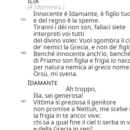
Ilia
(A Idomeneo.)
Innocente è Idamante, è figlio tuo
e del regno è la speme.
935
Tiranni i dèi non son, fallaci siete
interpreti voi tutti
del divino voler. Vuol sgombra il c
de’ nemici la Grecia, e non de’ figli
Benché innocente anch’io, benché
940
di Priamo son figlia e frigia io nac
per natura nemica al greco nome
Orsù, mi svena.
Idamante
Ah troppo,
Ilia, sei generosa!
Vittima sì preziosa il genitore
945
non promise a Nettun, me scelse il
la frigia in te ancor vive:
chi sa a qual fine il ciel ti serba in 
e della Grecia in sen?…