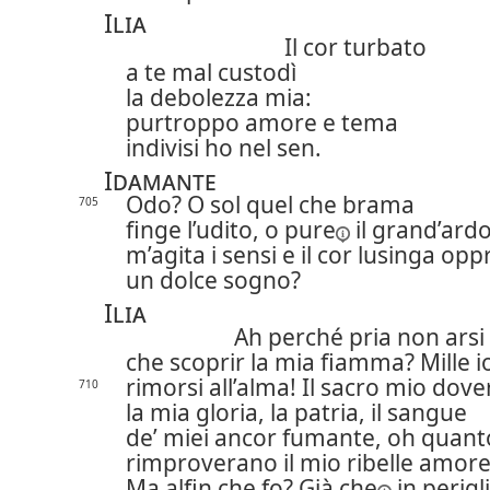
Ilia
Il cor turbato
a te mal custodì
la debolezza mia:
purtroppo amore e tema
indivisi ho nel sen.
Idamante
Odo? O sol quel che brama
705
finge l’udito,
o pure
il grand’ard
m’agita i sensi e il cor lusinga op
un dolce sogno?
Ilia
Ah perché pria non arsi
che scoprir la mia fiamma?
Mille 
rimorsi all’alma! Il sacro mio dove
710
la mia gloria, la patria, il sangue
de’ miei ancor fumante, oh quanto
rimproverano il mio ribelle amor
Ma alfin che fo?
Già che
in perig