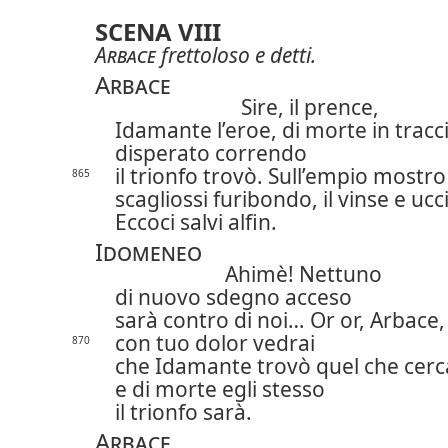
SCENA VIII
Arbace
frettoloso e detti.
Arbace
Sire, il prence,
Idamante l’eroe, di morte in tracc
disperato correndo
il trionfo trovò. Sull’empio mostro
865
scagliossi furibondo, il vinse e ucc
Eccoci salvi alfin.
Idomeneo
Ahimè! Nettuno
di nuovo sdegno acceso
sarà contro di noi… Or or, Arbace,
con tuo dolor vedrai
870
che Idamante trovò quel che cerc
e di morte egli stesso
il trionfo sarà.
Arbace