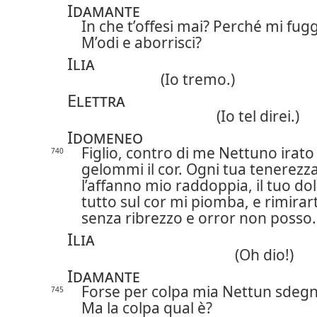
Idamante
In che t’offesi mai? Perché mi fug
M’odi e aborrisci?
Ilia
(Io tremo.)
Elettra
(Io tel direi.)
Idomeneo
Figlio, contro di me Nettuno irato
740
gelommi il cor. Ogni tua tenerezz
l’affanno mio raddoppia, il tuo do
tutto sul cor mi piomba, e rimirart
senza ribrezzo e orror non posso.
Ilia
(Oh dio!)
Idamante
Forse per colpa mia Nettun sdegn
745
Ma la colpa qual è?