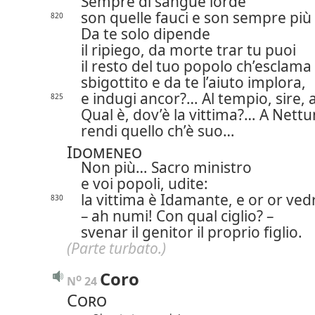
Sempre di sangue lorde
son quelle fauci e son sempre più
820
Da te solo dipende
il ripiego, da morte trar tu puoi
il resto del tuo popolo ch’esclama
sbigottito e da te l’aiuto implora,
e indugi ancor?… Al tempio, sire, 
825
Qual è, dov’è la vittima?… A Nett
rendi quello ch’è suo…
Idomeneo
Non più… Sacro ministro
e voi popoli, udite:
la vittima è Idamante, e or or ved
830
– ah numi! Con qual ciglio? –
svenar il genitor il proprio figlio.
(Parte turbato.)
Coro
o
N
 24 
Coro