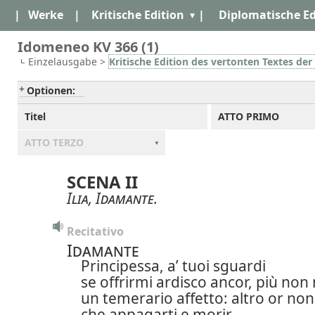
|
Werke
|
Kritische Edition
|
Diplomatische Ed
Idomeneo KV 366 (1)
Einzelausgabe >
Kritische Edition des vertonten Textes d
Optionen:
Titel
ATTO PRIMO
ATTO TERZO
SCENA II
Ilia
,
Idamante
.
Recitativo
Idamante
Principessa, a’ tuoi sguardi
se offrirmi ardisco ancor, più non
un temerario affetto: altro or non
che appagarti e morir.