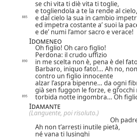
se chi vita ti diè vita ti toglie,
e togliendola a te la rende al cielo
e dal cielo la sua in cambio impetr
885
ed impetra costante a’ suoi la pac
e de’ numi l’amor sacro e verace!
Idomeneo
Oh figlio! Oh caro figlio!
Perdona: il crudo uffizio
in me scelta non è, pena è del fato
890
Barbaro, iniquo fato!… Ah no, no
contro un figlio innocente
alzar l’aspra bipenne… da ogni fib
già sen fuggon le forze, e gl’occhi
torbida notte
ingombra… Oh figli
895
Idamante
(Languente, poi risoluto.)
Oh padr
Ah non t’arresti inutile pietà,
né vana ti lusinghi