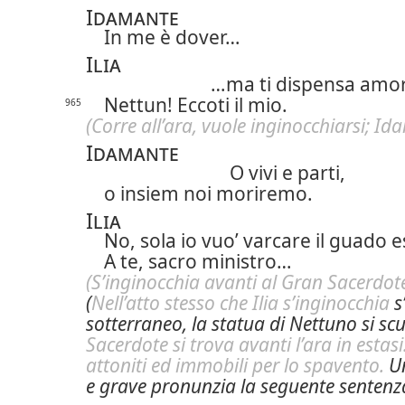
Idamante
In me è dover…
Ilia
…ma ti dispensa amo
Nettun! Eccoti il mio.
965
(Corre all’ara, vuole inginocchiarsi; Ida
Idamante
O vivi e parti,
o insiem noi moriremo.
Ilia
No, sola io vuo’ varcare il guado 
A te, sacro ministro…
(S’inginocchia avanti al Gran Sacerdote
(
Nell’atto stesso che Ilia s’inginocchia
s
sotterraneo, la statua di Nettuno si scu
Sacerdote si trova avanti l’ara in estas
attoniti ed immobili per lo spavento.
Un
e grave pronunzia la seguente sentenza 