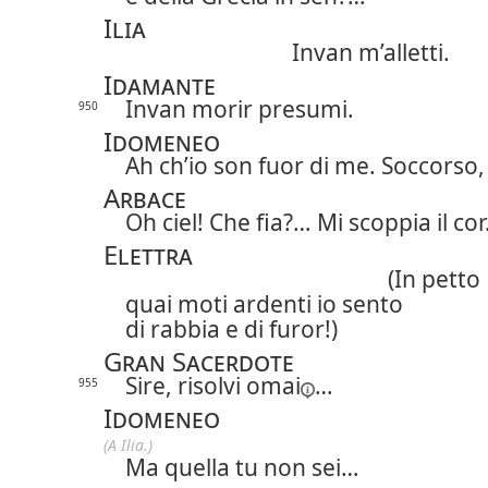
Ilia
Invan m’alletti.
Idamante
Invan morir presumi.
950
Idomeneo
Ah ch’io son fuor di me. Soccorso,
Arbace
Oh ciel! Che fia?… Mi scoppia il co
Elettra
(In petto
quai moti ardenti io sento
di rabbia e di furor!)
Gran Sacerdote
Sire, risolvi
omai
…
955
Idomeneo
(A Ilia.)
Ma quella tu non sei…