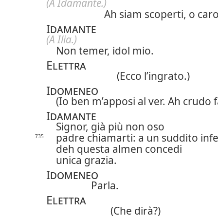
(A Idamante.)
Ah siam scoperti, o caro
Idamante
(A Ilia.)
Non temer, idol mio.
Elettra
(Ecco l’ingrato.)
Idomeneo
(Io ben m’apposi al ver. Ah crudo f
Idamante
Signor, già più non oso
padre chiamarti: a un suddito infe
735
deh questa almen concedi
unica grazia.
Idomeneo
Parla.
Elettra
(Che dirà?)