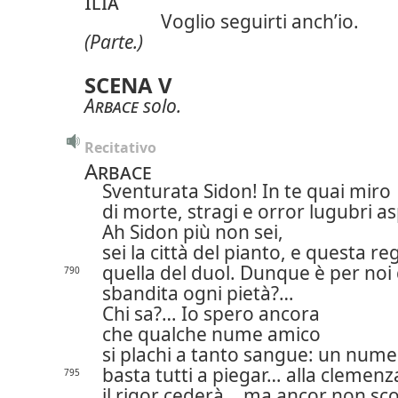
Ilia
Voglio seguirti anch’io.
(Parte.)
SCENA V
Arbace
solo.
Recitativo
Arbace
Sventurata Sidon! In te quai miro
di morte, stragi e orror lugubri as
Ah Sidon più non sei,
sei la città del pianto, e questa re
quella del duol. Dunque è per noi 
790
sbandita ogni pietà?…
Chi sa?… Io spero ancora
che qualche nume amico
si plachi a tanto sangue: un nume
basta tutti a piegar… alla clemenz
795
il rigor cederà…
ma ancor non sc