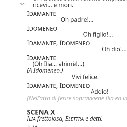
ricevi… e mori.
925
Idamante
Oh padre!…
Idomeneo
Oh figlio!…
Idamante, Idomeneo
Oh dio!…
Idamante
(Oh Ilia… ahimè!…)
(A Idomeneo.)
Vivi felice.
Idamante, Idomeneo
Addio!
(Nell’atto di ferire sopravviene Ilia ed i
SCENA X
Ilia
frettolosa,
Elettra
e detti.
Ilia