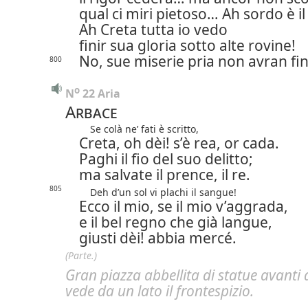
qual ci miri pietoso… Ah sordo è il 
Ah Creta tutta io vedo
finir sua gloria sotto alte rovine!
No, sue miserie pria non avran fin
800
o
N
 22 Aria
Arbace
Se colà ne’ fati è scritto,
Creta, oh dèi! s’è rea, or cada.
Paghi il fio del suo delitto;
ma salvate il prence, il re.
805
Deh d’un sol vi plachi il sangue!
Ecco il mio, se il mio v’aggrada,
e il bel regno che già langue,
giusti dèi! abbia mercé.
(Parte.)
Gran piazza abbellita di statue avanti a
vede da un lato il frontespizio.