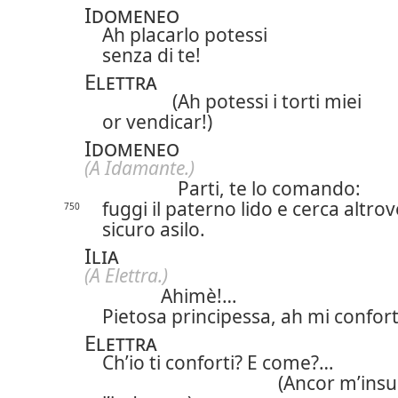
Idomeneo
Ah placarlo potessi
senza di te!
Elettra
(Ah potessi i torti miei
or vendicar!)
Idomeneo
(A Idamante.)
Parti, te lo comando:
fuggi il paterno lido e cerca altrov
750
sicuro asilo.
Ilia
(A Elettra.)
Ahimè!…
Pietosa principessa, ah mi confort
Elettra
Ch’io ti conforti? E come?…
(Ancor m’insu