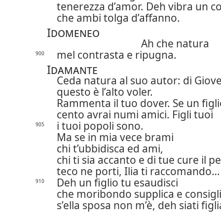
tenerezza d’amor.
Deh vibra un c
che ambi tolga d’affanno.
Idomeneo
Ah che natura
mel contrasta e ripugna.
900
Idamante
Ceda natura al suo autor: di Giov
questo è l’alto voler.
Rammenta il tuo dover. Se un figli
cento avrai numi amici. Figli tuoi
i tuoi popoli sono.
905
Ma se in mia vece brami
chi t’ubbidisca ed ami,
chi ti sia accanto e di tue cure il p
teco ne porti, Ilia ti raccomando…
Deh un figlio tu esaudisci
910
che moribondo supplica e consigli
s’ella sposa non m’è, deh siati figli