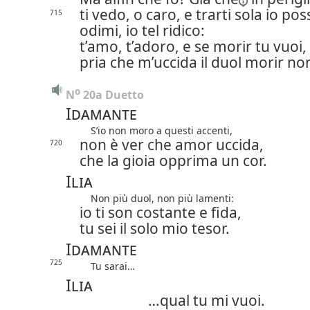
ti vedo, o caro, e trarti sola io pos
715
odimi, io tel ridico:
t’amo, t’adoro, e se morir tu vuoi,
pria che m’uccida il duol morir no
o
N
 20a Duetto
Idamante
S’io non moro a questi accenti,
non è ver che amor uccida,
720
che la gioia opprima un cor.
Ilia
Non più duol, non più lamenti:
io ti son costante e fida,
tu sei il solo mio tesor.
Idamante
725
Tu sarai…
Ilia
…qual tu mi vuoi.