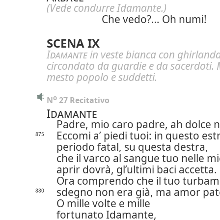
(Vede condurre Idamante.)
Che vedo?… Oh numi!
SCENA IX
Idamante
in veste bianca con ghirlanda 
circondato da guardie e da sacerdoti. 
mesto popolo e suddetti.
o
N
 27 Recitativo
Idamante
Padre, mio caro padre, ah dolce 
Eccomi a’ piedi tuoi: in questo es
875
periodo fatal, su questa destra,
che il varco al sangue tuo nelle m
aprir dovrà, gl’ultimi baci accetta.
Ora comprendo che il tuo turba
sdegno non era già, ma amor pat
880
O mille volte e mille
fortunato Idamante,