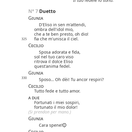
Il tuo fedele io sono.
N° 7 
Duetto
Giunia
D'Eliso in sen m'attendi,
ombra dell'idol mio,
che a te ben presto, oh dio!
fia che m'unisca il ciel.
325
Cecilio
Sposa adorata e fida,
sol nel tuo caro viso
ritrova il dolce Eliso
quest'anima fedel.
Giunia
330
Sposo… Oh dèi! Tu ancor respiri?
Cecilio
Tutto fede e tutto amor.
a due
Fortunati i miei sospiri,
fortunato il mio dolor!
(Si prendon per mano.)
Giunia
Cara spene!
Cecilio