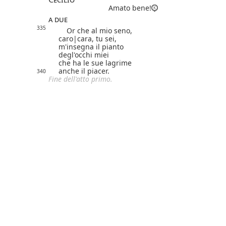
Amato bene!
a due
335
Or che al mio seno,
caro|
cara
, tu sei,
m'insegna il pianto
degl'occhi miei
che ha le sue lagrime
anche il piacer.
340
Fine dell'atto primo.