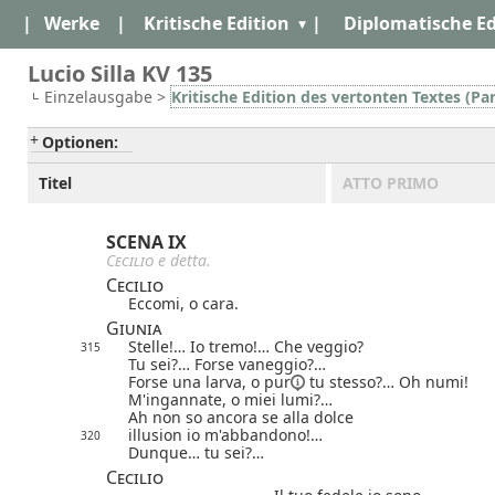
|
Werke
|
Kritische Edition
|
Diplomatische Ed
Lucio Silla KV 135
Einzelausgabe >
Kritische Edition des vertonten Textes (Par
Optionen:
Titel
ATTO PRIMO
SCENA IX
Cecilio
e detta.
Cecilio
Eccomi, o cara.
Giunia
Stelle!… Io tremo!… Che veggio?
315
Tu sei?… Forse vaneggio?…
Forse una larva,
o pur
tu stesso?… Oh numi!
M'ingannate, o miei lumi?…
Ah non so ancora se alla dolce
illusion io m'abbandono!…
320
Dunque… tu sei?…
Cecilio