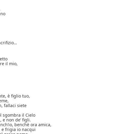
,
uno
crifizio…
etto
ire il mio,
e, è figlio tuo,
peme,
, fallaci siete
ol sgombra il Cielo
 e non de’ figli.
nch’io, benchè ora amica,
 e frigia io nacqui