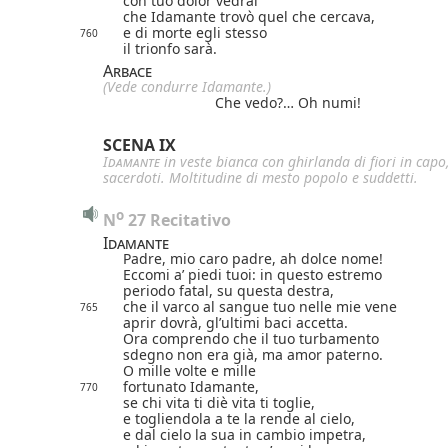
con tuo dolor vedrai
che Idamante trovò quel che cercava,
e di morte egli stesso
760
il trionfo sarà.
Arbace
(Vede condurre Idamante.)
Che vedo?… Oh numi!
SCENA IX
Idamante
in veste bianca con ghirlanda di fiori in cap
sacerdoti. Moltitudine di mesto popolo e suddetti.
o
N
 27 Recitativo
Idamante
Padre, mio caro padre, ah dolce nome!
Eccomi a’ piedi tuoi: in questo estremo
periodo fatal, su questa destra,
che il varco al sangue tuo nelle mie vene
765
aprir dovrà, gl’ultimi baci accetta.
Ora comprendo che il tuo turbamento
sdegno non era già, ma amor paterno.
O mille volte e mille
fortunato Idamante,
770
se chi vita ti diè vita ti toglie,
e togliendola a te la rende al cielo,
e dal cielo la sua in cambio impetra,