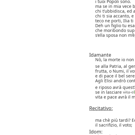
i tuoi Popoli sono.
ma se in mia vece 
chi t’ubbidisca, ed 
chi ti sia accanto, e
teco ne porti, Ilia 
Deh un figlio tu esa
che moribondo suppl
s’ella sposa non m’è,
Idamante
Nò, la morte io non
se alla Patria, al ge
frutta, o Numi, il v
e di pace il bel sere
Agli Elisi andrò con
e riposo avrà quest
se in lasciare
vita e
vita e pace avrà il 
Recitativo:
ma chè più tardi? 
il sacrifizio, il voto;
Idom: