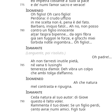
ed impetra costante a’ suoi la pace
e de’ numi l’amor sacro e verace!
775
Idomeneo
Oh figlio! Oh caro figlio!
Perdona: il crudo uffizio
in me scelta non è, pena è del fato.
Barbaro, iniquo fato!… Ah no, non posso
contro un figlio innocente
780
alzar l’aspra bipenne… da ogni fibra
già sen fuggon le forze, e gl’occhi miei
torbida notte
ingombra… Oh figlio!…
Idamante
(Languente, poi risoluto.)
Oh padre!…
Ah non t’arresti inutile pietà,
né vana ti lusinghi
785
tenerezza d’amor.
Deh vibra un colpo
che ambi tolga d’affanno.
Idomeneo
Ah che natura
mel contrasta e ripugna.
Idamante
Ceda natura al suo autor: di Giove
questo è l’alto voler.
790
Rammenta il tuo dover. Se un figlio perdi,
cento avrai numi amici. Figli tuoi