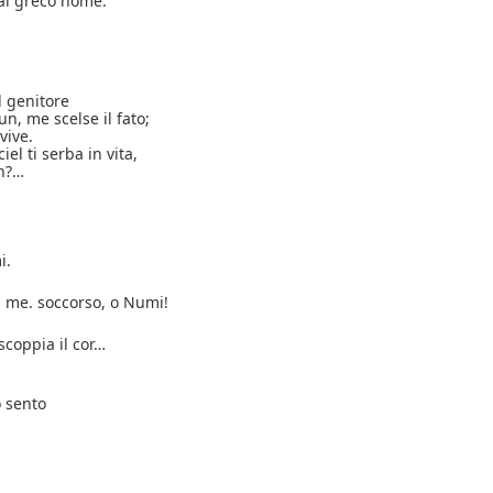
al greco nome.
il genitore
n, me scelse il fato;
vive.
ciel ti serba in vita,
en?…
i.
di me. soccorso, o Numi!
scoppia il cor…
o sento