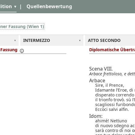
ition
|
Quellenbewertung
ener Fassung (Wien 1)
INTERMEZZO
ATTO SECONDO
r Fassung
Diplomatische Übert
Scena VIII.
Arbace frettoloso, e dett
Arbace
Sire, il Prence,
Idamante l’Eroe, di 
disperato correndo
il trionfo trovò. sù
scagliossi furibondo,
Eccoci salvi alfin.
Idom:
ahimè! Nettuno
di nuovo sdegno ac
sarà contro di noi o