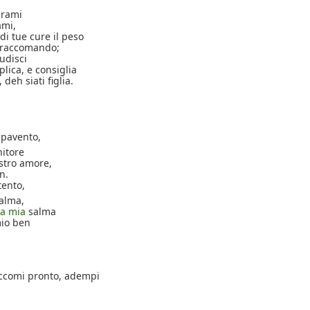
brami
ami,
 di tue cure il peso
ti raccomando;
udisci
ica, e consiglia
 deh siati figlia.
 pavento,
nitore
ostro amore,
n.
tento,
’alma,
la mia
salma
mio ben
Eccomi pronto, adempi