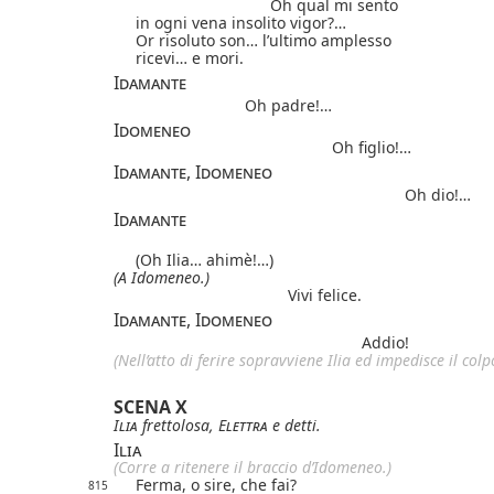
Oh qual mi sento
in ogni vena insolito vigor?…
Or risoluto son… l’ultimo amplesso
ricevi… e mori.
Idamante
Oh padre!…
Idomeneo
Oh figlio!…
Idamante, Idomeneo
Oh dio!…
Idamante
(Oh Ilia… ahimè!…)
(A Idomeneo.)
Vivi felice.
Idamante, Idomeneo
Addio!
(Nell’atto di ferire sopravviene Ilia ed impedisce il colp
SCENA X
Ilia
frettolosa,
Elettra
e detti.
Ilia
(Corre a ritenere il braccio d’Idomeneo.)
Ferma, o sire, che fai?
815