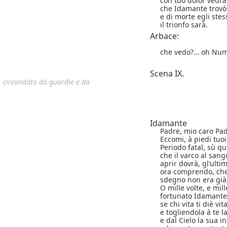
con tuo dolor vedra
che Idamante trovò 
e di morte egli stes
il trionfo sarà.
Arbace:
che vedo?… oh Num
Scena IX.
o, circondato da guardie e da
Idamante
Padre, mio caro Pa
Eccomi, à piedi tuo
Periodo fatal, sù q
che il varco al san
aprir dovrà, gl’ultim
ora comprendo, che
sdegno non era già
O mille volte, e mill
fortunato Idamante
se chi vita ti diè vita
e togliendola à te l
e dal Cielo la sua 