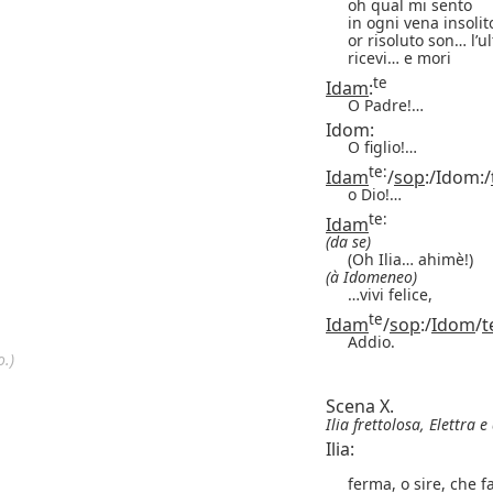
oh qual mi sento
in ogni vena insolit
or risoluto son… l’
ricevi… e mori
te
Idam
:
O Padre!…
Idom:
O figlio!…
te:
Idam
/
sop
:/Idom:/
o Dio!…
te:
Idam
(da se)
(Oh Ilia… ahimè!)
(à Idomeneo)
…vivi felice,
te
Idam
/
sop
:/
Idom
/
t
Addio.
o.)
Scena X.
Ilia frettolosa, Elettra e 
Ilia:
ferma, o sire, che fa