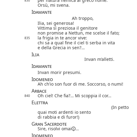
per natura nemica al greco nome.
830
Orsù, mi svena.
Idamante
Ah troppo,
Ilia, sei generosa!
Vittima sì preziosa il genitore
non promise a Nettun, me scelse il fato;
la frigia in te ancor vive:
835
chi sa a qual fine il ciel ti serba in vita
e della Grecia in sen?…
Ilia
Invan m’alletti.
Idamante
Invan morir presumi.
Idomeneo
Ah ch’io son fuor di me. Soccorso, o numi!
Arbace
Oh ciel! Che fia?… Mi scoppia il cor…
840
Elettra
(In petto
quai moti ardenti io sento
di rabbia e di furor!)
Gran Sacerdote
Sire, risolvi
omai
…
Idomeneo