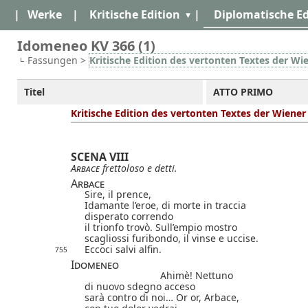
|
Werke
|
Kritische Edition
|
Diplomatische Ed
Idomeneo KV 366 (1)
Fassungen >
Kritische Edition des vertonten Textes der Wi
Titel
ATTO PRIMO
Kritische Edition des vertonten Textes der Wiene
SCENA VIII
Arbace
frettoloso e detti.
Arbace
Sire, il prence,
Idamante l’eroe, di morte in traccia
disperato correndo
il trionfo trovò. Sull’empio mostro
scagliossi furibondo, il vinse e uccise.
Eccoci salvi alfin.
755
Idomeneo
Ahimè! Nettuno
di nuovo sdegno acceso
sarà contro di noi… Or or, Arbace,