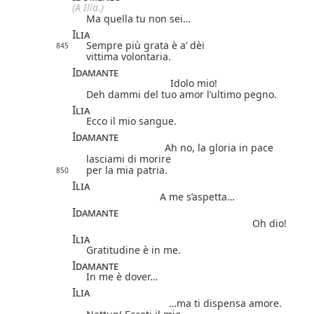
(A Ilia.)
Ma quella tu non sei…
Ilia
Sempre più grata è a’ dèi
845
vittima volontaria.
Idamante
Idolo mio!
Deh dammi del tuo amor l’ultimo pegno.
Ilia
Ecco il mio sangue.
Idamante
Ah no, la gloria in pace
lasciami di morire
per la mia patria.
850
Ilia
A me s’aspetta…
Idamante
Oh dio!
Ilia
Gratitudine è in me.
Idamante
In me è dover…
Ilia
…ma ti dispensa amore.