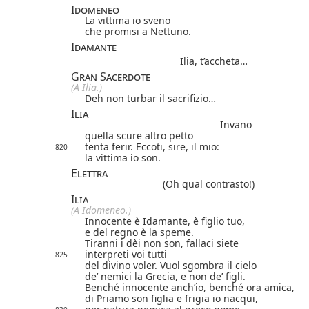
Idomeneo
La vittima io sveno
che promisi a Nettuno.
Idamante
Ilia, t’accheta…
Gran Sacerdote
(A Ilia.)
Deh non turbar il sacrifizio…
Ilia
Invano
quella scure altro petto
tenta ferir. Eccoti, sire, il mio:
820
la vittima io son.
Elettra
(Oh qual contrasto!)
Ilia
(A Idomeneo.)
Innocente è Idamante, è figlio tuo,
e del regno è la speme.
Tiranni i dèi non son, fallaci siete
interpreti voi tutti
825
del divino voler. Vuol sgombra il cielo
de’ nemici la Grecia, e non de’ figli.
Benché innocente anch’io, benché ora amica,
di Priamo son figlia e frigia io nacqui,