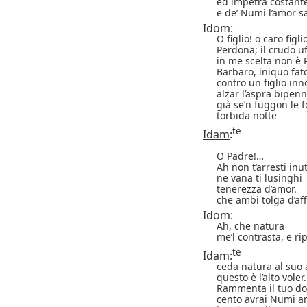
ed impetra costante
e de’ Numi l’amor s
Idom:
O figlio! o caro figli
Perdona; il crudo uf
in me scelta non è P
Barbaro, iniquo fat
contro un figlio in
alzar l’aspra bipen
già se’n fuggon le f
torbida notte
te
Idam
:
O Padre!…
Ah non t’arresti inut
ne vana ti lusinghi
tenerezza d’amor.
che ambi tolga d’af
Idom:
Ah, che natura
me’l contrasta, e r
te
Idam:
ceda natura al suo 
questo è l’alto voler.
Rammenta il tuo dov
cento avrai Numi ami