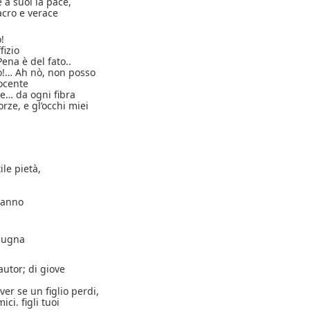
 à suoi la pace,
acro e verace
o!
fizio
ena è del fato..
o!… Ah nò, non posso
nocente
ne… da ogni fibra
orze, e gl’occhi miei
ile pietà,
fanno
ipugna
autor; di giove
er se un figlio perdi,
ci. figli tuoi