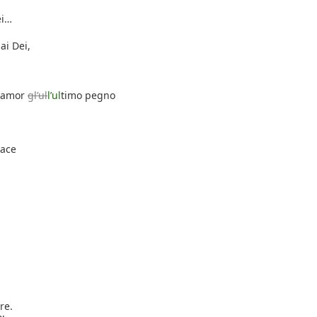
ei…
ai Dei,
o amor
gl’ul
l’ul
timo pegno
pace
re.