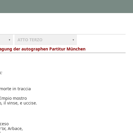
ATTO TERZO
ragung der autographen Partitur München
i:
morte in traccia
 l’Empio mostro
 il vinse, e uccise.
ceso
r’or, Arbace,