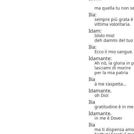
ma quella tu non s
Ilia:
sempre più grata è 
vittima volontaria.
Idam:
Idolo mio!
deh dammi del tu
Ilia:
Ecco il mio sangue.
Idamante:
Ah nò, la gloria in 
lasciami di morire
per la mia patria
Ilia
à me s’aspetta…
Idamante.
oh Dio!
Ilia
gratitudine è in me
Idamante.
in me è Dover
Ilia
ma ti dispensa amo