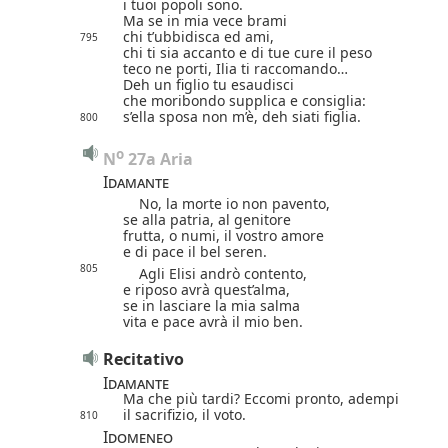
i tuoi popoli sono.
Ma se in mia vece brami
chi t’ubbidisca ed ami,
795
chi ti sia accanto e di tue cure il peso
teco ne porti, Ilia ti raccomando…
Deh un figlio tu esaudisci
che moribondo supplica e consiglia:
s’ella sposa non m’è, deh siati figlia.
800
o
N
 27a Aria
Idamante
No, la morte io non pavento,
se alla patria, al genitore
frutta, o numi, il vostro amore
e di pace il bel seren.
805
Agli Elisi andrò contento,
e riposo avrà quest’alma,
se in lasciare la mia salma
vita e pace avrà il mio ben.
Recitativo
Idamante
Ma che più tardi? Eccomi pronto, adempi
il sacrifizio, il voto.
810
Idomeneo