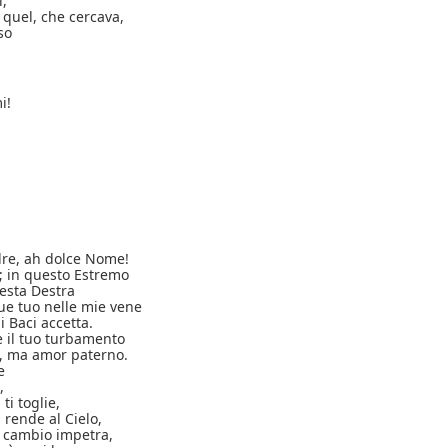
i,
quel, che cercava,
so
i!
dre, ah dolce Nome!
i; in questo Estremo
uesta Destra
gue tuo nelle mie vene
i Baci accetta.
 il tuo turbamento
, ma amor paterno.
e
,
 ti toglie,
a rende al Cielo,
in cambio impetra,