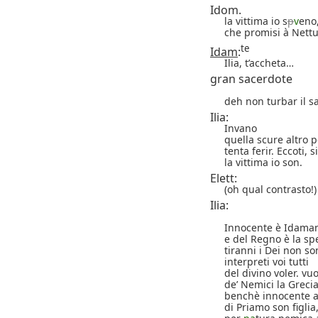
Idom.
la vittima io s
p
v
eno
che promisi à Nett
te
Idam
:
Ilia, t’accheta…
gran sacerdote
deh non turbar il sa
Ilia:
Invano
quella scure altro p
tenta ferir. Eccoti, s
la vittima io son.
Elett:
(oh qual contrasto!)
Ilia:
Innocente è Idamant
e del Regno è la s
tiranni i Dei non son
interpreti voi tutti
del divino voler. vu
de’ Nemici la Grecia,
benchè innocente a
di Priamo son figlia,