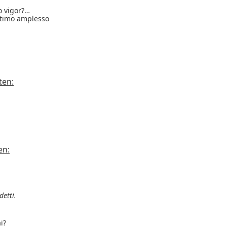
o vigor?…
ultimo amplesso
ten:
en:
detti.
i?