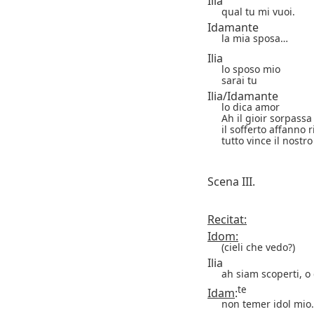
Ilia
qual tu mi vuoi.
Idamante
la mia sposa…
Ilia
lo sposo mio
sarai tu
Ilia/Idamante
lo dica amor
Ah il gioir sorpassa
il sofferto affanno r
tutto vince il nostr
Scena III.
Recitat:
Idom:
(cieli che vedo?)
Ilia
ah siam scoperti, o
te
Idam
:
non temer idol mio.