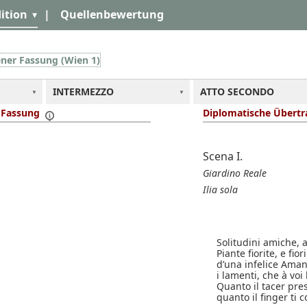
ition
|
Quellenbewertung
ener Fassung (Wien 1)
INTERMEZZO
ATTO SECONDO
r Fassung
Diplomatische Übert
Scena I.
Giardino Reale
Ilia sola
Solitudini amiche, 
Piante fiorite, e fior
d’una infelice Ama
i lamenti, che à voi
Quanto il tacer pres
quanto il finger ti co