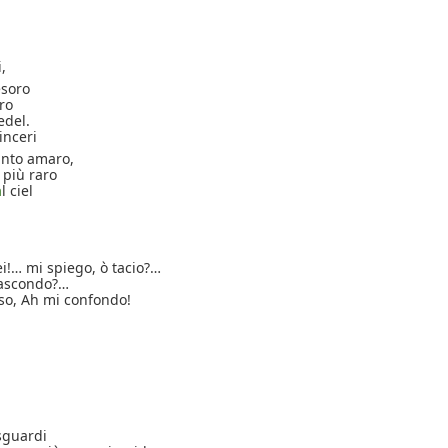
,
esoro
oro
edel.
sinceri
ianto amaro,
 più raro
a
l ciel
ei!… mi spiego, ò tacio?…
’ascondo?…
so, Ah mi confondo!
 sguardi