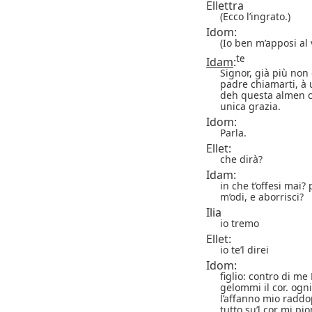
Ellettra
(Ecco l’ingrato.)
Idom:
(Io ben m’apposi al 
te
Idam
:
Signor, già più non
padre chiamarti, à 
deh questa almen 
unica grazia.
Idom:
Parla.
Ellet:
che dirà?
Idam:
in che t’offesi mai
m’odi, e aborrisci?
Ilia
io tremo
Ellet:
io te’l direi
Idom:
figlio: contro di me
gelommi il cor. ogn
l’affanno mio raddop
tutto su’l cor mi pi