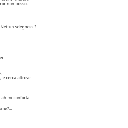
rror non posso.
a Nettun sdegnossi?
ei
,
o, e cerca altrove
, ah mi conforta!
 come?…