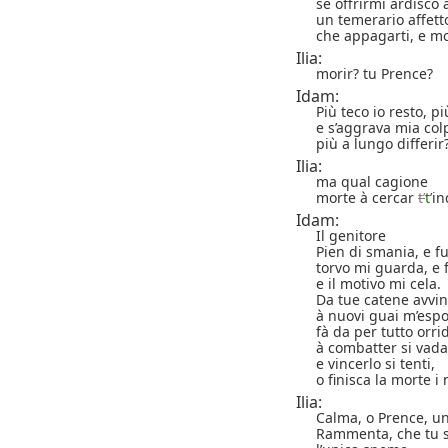
se offrirmi ardisco
un temerario affetto
che appagarti, e mo
Ilia:
morir? tu Prence?
Idam:
Più teco io resto, p
e s’aggrava mia colp
più a lungo differir
Ilia:
ma qual cagione
morte à cercar
t’
t’
in
Idam:
Il genitore
Pien di smania, e f
torvo mi guarda, e 
e il motivo mi cela.
Da tue catene avvint
à nuovi guai m’espo
fà da per tutto orri
à combatter si vada
e vincerlo si tenti,
o finisca la morte i
Ilia:
Calma, o Prence, un
Rammenta, che tu s