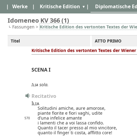
|
Werke
|
Kritische Edition
|
Diplomatische Ed
Idomeneo KV 366 (1)
Fassungen >
Kritische Edition des vertonten Textes der Wi
Titel
ATTO PRIMO
Kritische Edition des vertonten Textes der Wiene
SCENA I
Ilia
sola.
Recitativo
Ilia
Solitudini amiche, aure amorose,
piante fiorite e fiori vaghi, udite
d’una infelice amante
570
i lamenti che a voi lassa confido.
Quanto il tacer presso al mio vincitore,
quanto il finger ti costa, afflitto core!