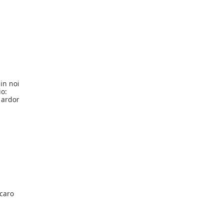
 in noi
io:
o ardor
 caro