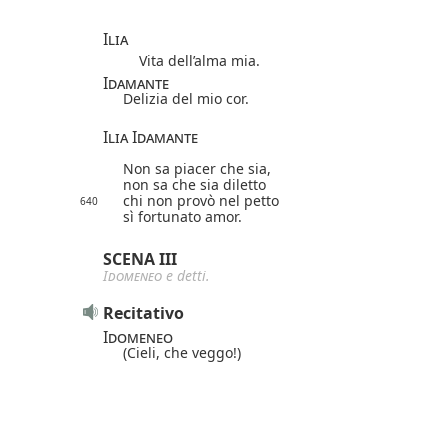
Ilia
Vita dell’alma mia.
Idamante
Delizia del mio cor.
Ilia Idamante
Non sa piacer che sia,
non sa che sia diletto
chi non provò nel petto
640
sì fortunato amor.
SCENA III
Idomeneo
e detti.
Recitativo
Idomeneo
(Cieli, che veggo!)