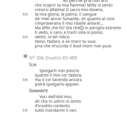
Ah perché pria non arsi
che scoprir la mia fiamma?
Mille io sento
rimorsi all’alma! Il sacro mio dovere,
la mia gloria, la patria, il sangue
620
de’ miei ancor fumante, oh quanto al core
rimproverano il mio ribelle amore!…
Ma alfin che fo?
Già che
in periglio estremo
ti vedo, o caro, e trarti sola io posso,
odimi, io tel ridico:
625
t’amo, t’adoro, e se morir tu vuoi,
pria che m’uccida il duol morir non puoi.
o
N
 20b Duetto KV 489
Ilia
Spiegarti non poss’io
quanto il mio cor t’adora,
ma il cor tacendo ancora
630
potrà spiegarlo appien.
Idamante
Voci dell’idol mio,
ah che in udirvi io sento
d’insolito contento
tutto inondarmi il sen.
635