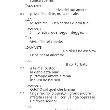
l’unica speme.
Idamante
Privo del tuo amore,
privo, Ilia, di te, nulla mi cale.
605
Ilia
Misera me!… Deh serba i giorni tuoi.
Idamante
Il mio fato crudel seguir degg’io.
Ilia
Vivi… Ilia tel chiede.
Idamante
Oh dèi! Che ascolto?
Principessa adorata!…
Ilia
Il cor turbato
a te mal custodì
610
la debolezza mia:
purtroppo amore e tema
indivisi ho nel sen.
Idamante
Odo? O sol quel che brama
finge l’udito,
o pure
il grand’ardore
615
m’agita i sensi e il cor lusinga oppresso
un dolce sogno?
Ilia