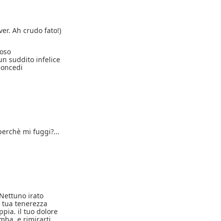
ver. Ah crudo fato!)
 oso
un suddito infelice
concedi
? perchè mi fuggi?…
 Nettuno irato
i tua tenerezza
pia. il tuo dolore
omba, e rimirarti