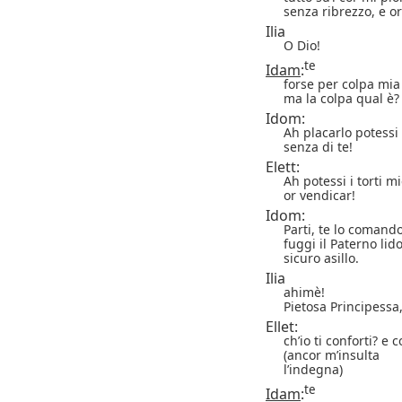
senza ribrezzo, e o
Ilia
O Dio!
te
Idam
:
forse per colpa mi
ma la colpa qual è?
Idom:
Ah placarlo potessi
senza di te!
Elett:
Ah potessi i torti mi
or vendicar!
Idom:
Parti, te lo comando
fuggi il Paterno lid
sicuro asillo.
Ilia
ahimè!
Pietosa Principessa
Ellet:
ch’io ti conforti? e
(ancor m’insulta
l’indegna)
te
Idam
: