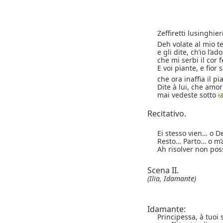
Zeffiretti lusinghieri
Deh volate al mio t
e gli dite, ch’io l’ad
che mi serbi il cor f
E voi piante, e fior 
che ora inaffia il p
Dite à lui, che amor
mai vedeste sotto
i
Recitativo.
Ei stesso vien… o D
Resto… Parto… o m
Ah risolver non pos
Scena II.
(Ilia, Idamante)
Idamante:
Principessa, à tuoi