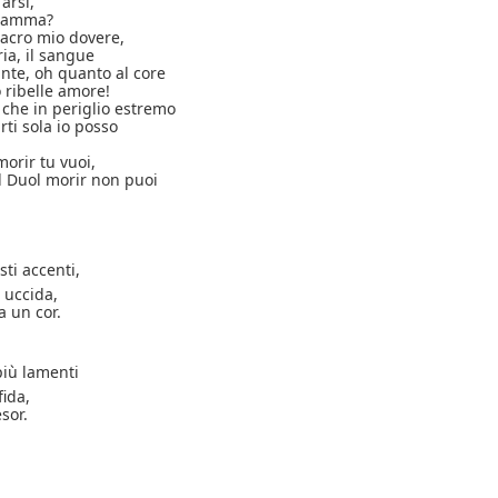
arsi,
fiamma?
 sacro mio dovere,
ria, il sangue
nte, oh quanto al core
 ribelle amore!
 che in periglio estremo
arti sola io posso
morir tu vuoi,
il Duol morir non puoi
ti accenti,
 uccida,
a un cor.
più lamenti
fida,
sor.