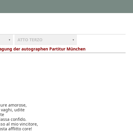
ATTO TERZO
ragung der autographen Partitur München
aure amorose,
i vaghi, udite
nte
 lassa confido.
so al mio vincitore,
sta afflitto core!