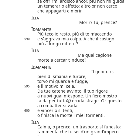
se offrirmi ardisco ancor, più non mi guida
un temerario affetto: altro or non cerco
che appagarti e morir.
Ilia
Morir? Tu, prence?
Idamante
Più teco io resto, più di te m’accendo
e s’aggrava mia colpa. A che il castigo
590
più a lungo differir?
Ilia
Ma qual cagione
morte a cercar t’induce?
Idamante
Il genitore,
pien di smania e furore,
torvo mi guarda e fugge,
e il motivo mi cela.
595
Da tue catene avvinto, il tuo rigore
a nuovi guai m’espone. Un fiero mostro
fa
da per tutto
orrida strage. Or questo
a combatter si vada
e vincerlo si tenti,
600
o finisca la morte i miei tormenti.
Ilia
Calma, o prence, un trasporto sì funesto:
rammenta che tu sei d’un grand’impero