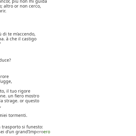
 ancor, più non mi guida
; altro or non cerco,
rir.
iù di te m’accendo,
a. à che il castigo
?
duce?
urore
fugge,
o, il tuo rigore
ne. un fiero mostro
da strage. or questo
,
 miei tormenti.
 trasporto si funesto:
ei d’un grand’Imp
ero
ero