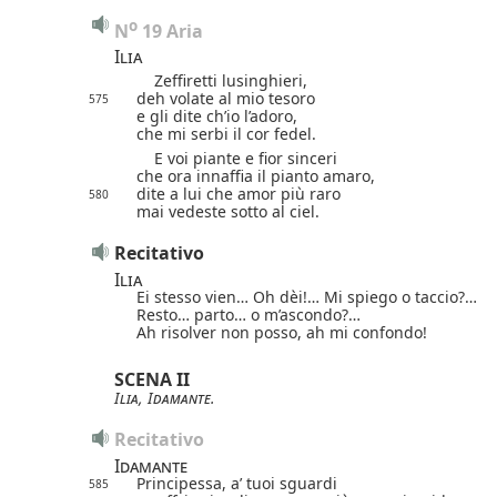
o
N
 19 Aria
Ilia
Zeffiretti lusinghieri,
deh volate al mio tesoro
575
e gli dite ch’io l’adoro,
che mi serbi il cor fedel.
E voi piante e fior sinceri
che ora innaffia il pianto amaro,
dite a lui che amor più raro
580
mai vedeste sotto al ciel.
Recitativo
Ilia
Ei stesso vien… Oh dèi!… Mi spiego o taccio?…
Resto… parto… o m’ascondo?…
Ah risolver non posso, ah mi confondo!
SCENA II
Ilia
,
Idamante
.
Recitativo
Idamante
Principessa, a’ tuoi sguardi
585