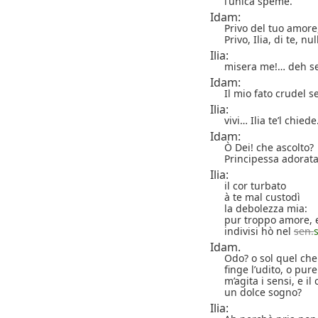
l’unica speme.
Idam:
Privo del tuo amore
Privo, Ilia, di te, nu
Ilia:
misera me!… deh ser
Idam:
Il mio fato crudel s
Ilia:
vivi… Ilia te’l chiede
Idam:
Ò Dei! che ascolto?
Principessa adorat
Ilia:
il cor turbato
à te mal custodì
la debolezza mia:
pur troppo amore, 
indivisi hò nel
sen.
Idam.
Odo? o sol quel ch
finge l’udito, o pur
m’agita i sensi, e i
un dolce sogno?
Ilia: