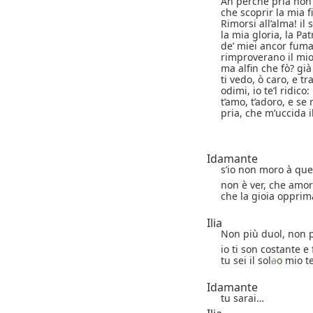
Ah perchè pria non 
che scoprir la mia 
Rimorsi all’alma! il
la mia gloria, la Pat
de’ miei ancor fuma
rimproverano il mio
ma alfin che fò? già
ti vedo, ò caro, e tr
odimi, io te’l ridico:
t’amo, t’adoro, e se 
pria, che m’uccida 
Idamante
s’io non moro à ques
non è ver, che amor
che la gioia opprim
Ilia
Non più duol, non 
io ti son costante e 
tu sei il sol
a
o
mio te
Idamante
tu sarai…