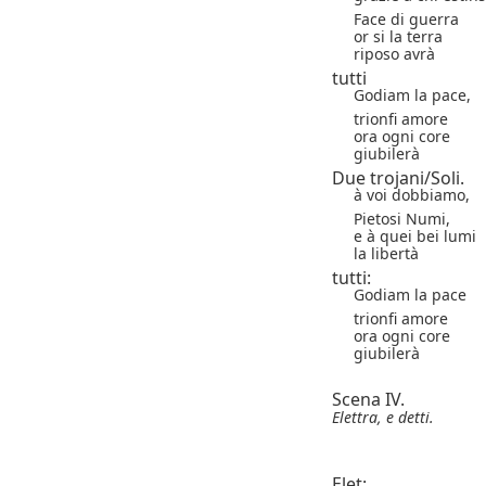
Face di guerra
or si la terra
riposo avrà
tutti
Godiam la pace,
trionfi amore
ora ogni core
giubilerà
Due trojani/Soli.
à voi dobbiamo,
Pietosi Numi,
e à quei bei lumi
la libertà
tutti:
Godiam la pace
trionfi amore
ora ogni core
giubilerà
Scena IV.
Elettra, e detti.
Elet: