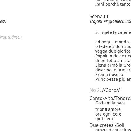
I(ahi perchè tanto
Scena III
esi.
Trojani Prigionieri, u
scingete le catene
gratitudine.)
ed oggi il mondo,
o fedele sidon sud
vegga due glorios
Popoli in dolce nod
di perfetta amistà
Elena armò la Greci
disarma, e riunisc
Eroina novella
Principessa più am
N
o
2.
//Coro//
Canto/Alto/Tenore
Godiam la pace
trionfi amore
ora ogni core
giubilerà
Due cretesi/Soli.
grazie à chi estin