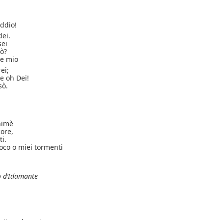
ddio!
dei.
sei
ò?
ue mio
ei;
e oh Dei!
sò.
himè
core,
ti.
oco o miei tormenti
o d’Idamante