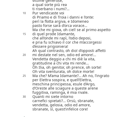
vittime generose,
a qual sorte più rea
ti riserbano i numi?…
Pur vendicaste voi
10
di Priamo e di Troia i danni e l’onte:
perì la flotta argiva, e Idomeneo
pasto forse sarà d’orca vorace…
Ma che mi giova, oh ciel! se al primo aspetto
di quel prode Idamante,
15
che all’onde mi rapì, l’odio deposi,
e pria fu schiavo il cor che m’accorgessi
d’essere prigioniera!
Ah qual contrasto, oh dio! d’opposti affetti
mi destate nel sen, odio ed amore!…
20
Vendetta deggio a chi mi diè la vita,
gratitudine a chi vita mi rende…
Oh Ilia, oh genitor, oh prence, oh sorte!
Oh vita sventurata, oh dolce morte!
Ma che? M’ama Idamante?… Ah no, l’ingrato
25
per Elettra sospira, e quell’Elettra,
meschina principessa, esule d’Argo,
d’Oreste alle sciagure a queste arene
fuggitiva, raminga, è mia rivale.
Quanti mi siete intorno
30
carnefici spietati?… Orsù, sbranate,
vendetta, gelosia, odio ed amore,
sbranate, sì, quest’infelice core!