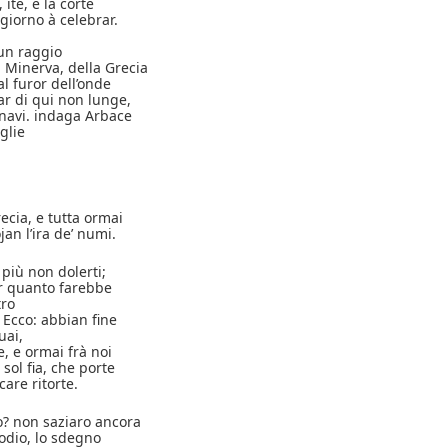
 ite, e la corte
giorno à celebrar.
un raggio
 Minerva, della Grecia
al furor dell’onde
ar di qui non lunge,
navi. indaga Arbace
oglie
ecia, e tutta ormai
jan l’ira de’ numi.
 più non dolerti;
lor quanto farebbe
tro
 Ecco: abbian fine
uai,
e, e ormai frà noi
 sol fia, che porte
care ritorte.
o? non saziaro ancora
’odio, lo sdegno