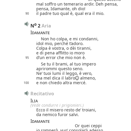
mal soffro un temerario ardir. Deh pensa,
pensa, Idamante, oh dio!
il padre tuo qual è, qual era il mio.
90
o
N
2
 Aria
Idamante
Non ho colpa, e mi condanni,
idol mio, perché t’adoro.
Colpa è vostra, o dèi tiranni,
e di pena afflitto io moro
d’un error che mio non è.
95
Se tu il brami, al tuo impero
aprirommi questo seno.
Ne’ tuoi lumi il leggo, è vero,
ma mel dica il
labro
almeno,
e non chiedo altra mercé.
100
Recitativo
Ilia
(Vede condurre i prigionieri.)
Ecco il misero resto de’ troiani,
da nemico furor salvi.
Idamante
Or quei ceppi
io romperò, vuo’ consolarli adesso.