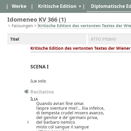
|
Werke
|
Kritische Edition
|
Diplomatische Ed
Idomeneo KV 366 (1)
Fassungen >
Kritische Edition des vertonten Textes der Wi
Titel
ATTO PRIMO
Kritische Edition des vertonten Textes der Wiene
SCENA I
Ilia
sola.
Recitativo
Ilia
Quando avran fine omai
l’aspre sventure mie?…
Ilia infelice,
di tempesta crudel misero avanzo,
del genitor e de’ germani priva,
del barbaro nemico
5
misto col sangue il sangue