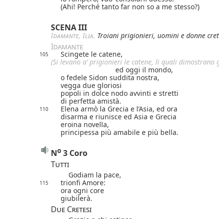
(Ahi! Perché tanto far non so a me stesso?)
SCENA III
Idamante
,
Ilia
.
Troiani prigionieri, uomini e donne cret
Idamante
Scingete le catene,
105
(Si levano a’ prigionieri le catene, li quali dimostrano 
ed oggi il mondo,
o fedele Sidon suddita nostra,
vegga due gloriosi
popoli in dolce nodo avvinti e stretti
di perfetta amistà.
Elena armò la Grecia e l’Asia, ed ora
110
disarma e riunisce ed Asia e Grecia
eroina novella,
principessa più amabile e più bella.
o
N
3 Coro
Tutti
Godiam la pace,
trionfi Amore:
115
ora ogni core
giubilerà.
Due Cretesi