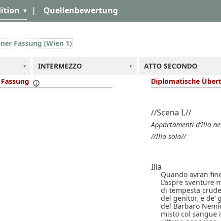
ition
|
Quellenbewertung
ener Fassung (Wien 1)
INTERMEZZO
ATTO SECONDO
r Fassung
Diplomatische Über
//Scena I.//
Appartamenti d’Ilia ne
//Ilia sola//
Ilia
Quando avran fin
L’aspre sventure 
di tempesta crude
del genitor, e de’
del Barbaro Nemi
misto col sangue 