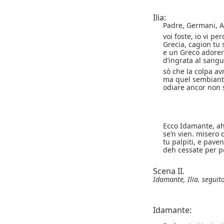
Ilia:
Padre, Germani, A
voi foste, io vi per
Grecia, cagion tu 
e un Greco adorer
d’ingrata al sang
sò che la colpa avr
ma quel sembiant
odiare ancor non 
Ecco Idamante, a
se’n vien. misero 
tu palpiti, e paven
deh cessate per p
Scena II.
Idamante, Ilia. seguit
Idamante: