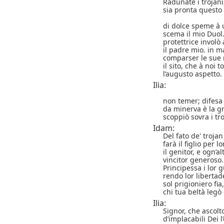
Radunate i trojani,
sia pronta questo 
di dolce speme à 
scema il mio Duol.
protettrice involò 
il padre mio. in m
comparser le sue 
il sito, che à noi t
l’augusto aspetto.
Ilia:
non temer; difesa
da minerva è la gr
scoppiò sovra i tro
Idam:
Del fato de' trojan
farà il figlio per 
il genitor, e ogn’al
vincitor generoso.
Principessa i lor g
rendo lor libertad
sol prigioniero fia,
chi tua beltà legò 
Ilia:
Signor, che ascolt
d’implacabili Dei l