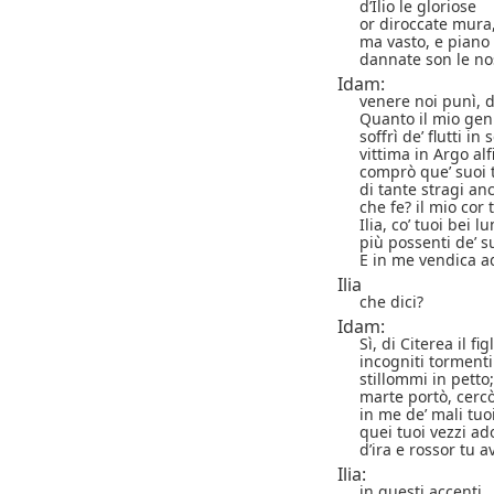
d’Ilio le gloriose
or diroccate mura
ma vasto, e piano 
dannate son le nos
Idam:
venere noi punì, di
Quanto il mio gen
soffrì de’ flutti 
vittima in Argo alf
comprò que’ suoi t
di tante stragi an
che fe? il mio cor t
Ilia, co’ tuoi bei l
più possenti de’ s
E in me vendica ad
Ilia
che dici?
Idam:
Sì, di Citerea il fig
incogniti tormenti
stillommi in petto
marte portò, cerc
in me de’ mali tuoi
quei tuoi vezzi a
d’ira e rossor tu 
Ilia:
in questi accenti