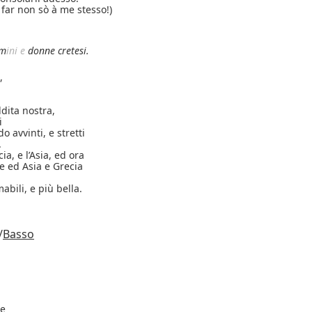
 far non sò à me stesso!)
om
ini e
donne cretesi.
,
dita nostra,
i
o avvinti, e stretti
.
a, e l’Asia, ed ora
e ed Asia e Grecia
abili, e più bella.
/
Basso
se