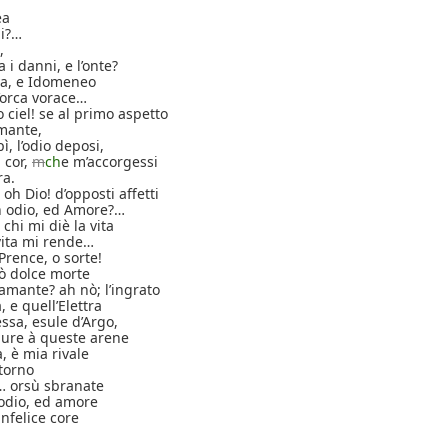
ea
mi?…
,
a i danni, e l’onte?
iva, e Idomeneo
’orca vorace…
 ciel! se al primo aspetto
mante,
ì, l’odio deposi,
l cor,
m
ch
e m’accorgessi
ra.
oh Dio! d’opposti affetti
n odio, ed Amore?…
chi mi diè la vita
vita mi rende…
 Prence, o sorte!
 ò dolce morte
mante? ah nò; l’ingrato
, e quell’Elettra
ssa, esule d’Argo,
agure à queste arene
, è mia rivale
ntorno
?… orsù sbranate
 odio, ed amore
infelice core