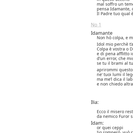
mal soffro un tem
pensa Idamante, o
Il Padre tuo qual è
N
o
1
Idamante
Non hò colpa, e m
Idol mio perchè t’
Colpa è vostra o De
e di pena afflitto 
d’un error, che mi
se tu il brami al 
aprirommi questo
ne’ tuoi lumi il le
ma me’l dica il la
e non chiedo altr
Ilia:
Ecco il misero rest
da nemico Furor s
Idam:
or quei ceppi
Iio romperò, vuò c