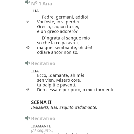
o
N
 1 Aria
Ilia
Padre, germani, addio!
Voi foste, io vi perdei.
35
Grecia, cagion tu sei,
e un greco adorerò?
D’ingrata al sangue mio
so che la colpa avrei,
ma quel sembiante, oh dèi!
40
odiare ancor non so.
Recitativo
Ilia
Ecco, Idamante, ahimè!
sen vien. Misero core,
tu palpiti e paventi.
Deh cessate per poco, o miei tormenti!
45
SCENA II
Idamante
,
Ilia
. Seguito d’Idamante.
Recitativo
Idamante
(Al seguito.)