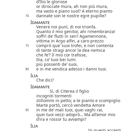
d’Ilio le gloriose
or diroccate mura, ah non più mura,
ma vasto e piano suol? A eterno pianto
dannate son le nostre egre pupille?
70
Idamante
Venere noi punì, di noi trionfa.
Quanto il mio genitor, ahi rimembranza!
soffrì de’ flutti in sen? Agamennone,
vittima in Argo alfin, a caro prezzo
comprò que’ suoi trofei, e non contenta
75
di tante stragi ancor la dea nemica
che fe’? Il mio cor trafisse,
Ilia, co’ tuoi bei lumi
più possenti de’ suoi,
e in me vendica adesso i danni tuoi.
80
Ilia
Che dici?
Idamante
Sì, di Citerea il figlio
incogniti tormenti
stillommi in petto; a te pianto e scompiglio
Marte portò, cercò vendetta Amore
in me de’ mali tuoi, quei vaghi rai,
85
quei tuoi vezzi adoprò… Ma all’amor mio
d’ira e rossor tu avvampi?
Ilia
In questi accenti