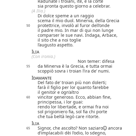
Radunate i troiani, ite, e la corte
sia pronta questo giorno a celebrar.
(A Ilia.)
Di dolce speme a un raggio
scema il mio duol. Minerva, della Grecia
protettrice, involò al furor dell’onde
50
il padre mio. In mar di qui non lunge
comparser le sue navi. Indaga, Arbace,
il sito che a noi toglie
l’augusto aspetto.
Ilia
(Con ironia.)
Non temer: difesa
da Minerva è la Grecia, e tutta ormai
55
scoppiò sovra i troian l’ira de’ numi.
Idamante
Del fato de’ troian più non dolerti;
farà il figlio per lor quanto farebbe
il genitor e ogn’altro
vincitor generoso. Ecco, abbian fine,
60
principessa, i lor guai:
rendo lor libertade, e ormai fra noi
sol prigioniero fia, sol fia chi porte
che tua beltà legò care ritorte.
Ilia
Signor, che ascolto? Non
saziaro
ancora
65
d’implacabili dèi l’odio, lo sdegno,