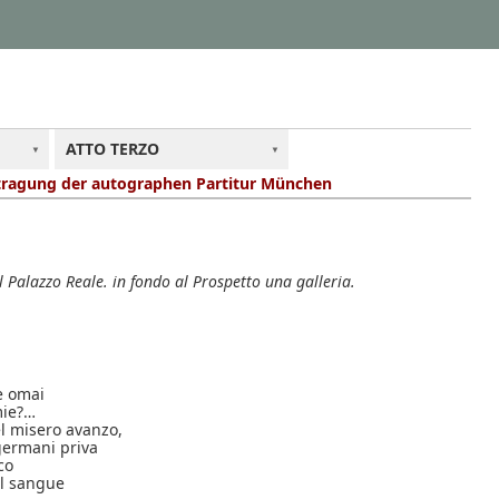
ATTO TERZO
tragung der autographen Partitur München
l Palazzo Reale. in fondo al Prospetto una galleria.
e omai
mie?…
l misero avanzo,
 germani priva
co
il sangue