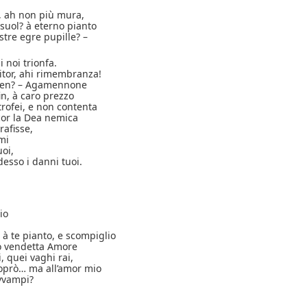
, ah non più mura,
suol? à eterno pianto
tre egre pupille? –
 noi trionfa.
itor, ahi rimembranza!
in sen? – Agamennone
in, à caro prezzo
rofei, e non contenta
cor la Dea nemica
rafisse,
umi
uoi,
esso i danni tuoi.
lio
; à te pianto, e scompiglio
ò vendetta Amore
, quei vaghi rai,
doprò… ma all’amor mio
avvampi?