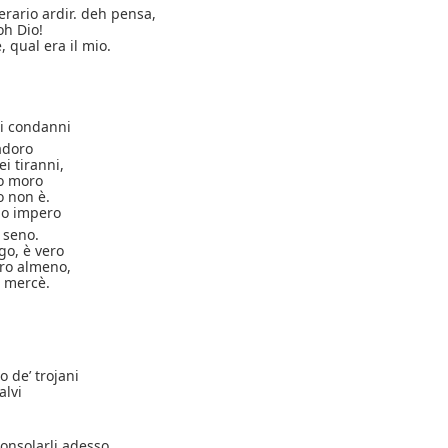
erario ardir. deh pensa,
h Dio!
, qual era il mio.
i condanni
adoro
i tiranni,
io moro
o non è.
tuo impero
 seno.
ggo, è vero
bro almeno,
a mercè.
o de’ trojani
alvi
onsolarli adesso.