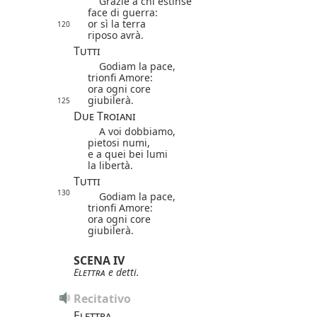
Grazie a chi estinse
face di guerra:
or sì la terra
120
riposo avrà.
Tutti
Godiam la pace,
trionfi Amore:
ora ogni core
giubilerà.
125
Due Troiani
A voi dobbiamo,
pietosi numi,
e a quei bei lumi
la libertà.
Tutti
130
Godiam la pace,
trionfi Amore:
ora ogni core
giubilerà.
SCENA IV
Elettra
e detti.
Recitativo
Elettra