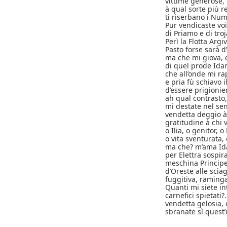
vittime generose,
à qual sorte più r
ti riserbano i Nu
Pur vendicaste voi
di Priamo e di troj
Perì la Flotta Arg
Pasto forse sarà d
ma che mi giova, o
di quel prode Ida
che all’onde mi rap
e pria fù schiavo i
d’essere prigionie
ah qual contrasto, 
mi destate nel se
vendetta deggio à 
gratitudine à chi 
o Ilia, o genitor, o
o vita sventurata,
ma che? m’ama Ida
per Elettra sospira
meschina Principe
d’Oreste alle sci
fuggitiva, raminga
Quanti mi siete i
carnefici spietati
vendetta gelosia,
sbranate sì quest’