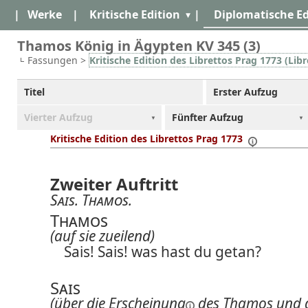
|
Werke
|
Kritische Edition
|
Diplomatische Ed
Thamos König in Ägypten KV 345 (3)
Fassungen >
Kritische Edition des Librettos Prag 1773 (Libr
Titel
Erster Aufzug
Vierter Aufzug
Fünfter Aufzug
Kritische Edition des Librettos Prag 1773
Zweiter Auftritt
Sais
.
Thamos
.
Thamos
(auf sie zueilend)
Sais! Sais! was hast du getan?
Sais
(über
die Erscheinung
des Thamos und 