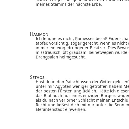
meines Stamms der nächste Erbe.
Hammon
Ich leugne es nicht, Ramesses besaß Eigenscha
tapfer, vorsichtig, sogar gerecht, wenn es nich
immer ein eingedrungener Besitzer! Dies Bewus
misstrauisch, oft grausam. Seinetwegen wurde 
Drangsalen heimgesucht.
Sethos
Hast du in den Ratschlüssen der Götter gelese
unter mir Ägypten weniger getroffen haben! Me
der besten Fürsten unglücklich. Hätte ich dies
das Blut auch nur eines einzigen Bürgers wage
als du nach verlorner Schlacht meinen Entschluss
Recht und ließest dich mit mir unter die Sonnen
Elefantenstadt einweihen.