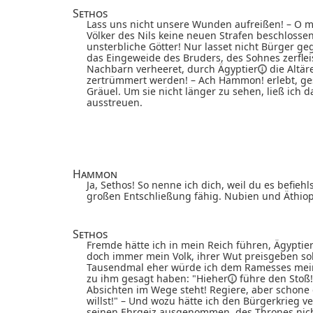
Sethos
Lass uns nicht unsere Wunden aufreißen! – O m
Völker des Nils keine neuen Strafen beschlossen 
unsterbliche Götter! Nur lasset nicht Bürger ge
das Eingeweide des Bruders, des Sohnes zerfle
Nachbarn verheeret, durch
Ägyptier
die Altär
zertrümmert werden! – Ach Hammon! erlebt, ges
Gräuel. Um sie nicht länger zu sehen, ließ ich
ausstreuen.
Hammon
Ja, Sethos! So nenne ich dich, weil du es befieh
großen Entschließung fähig. Nubien und Äthiop
Sethos
Fremde hätte ich in mein Reich führen,
Ägyptie
doch immer mein Volk, ihrer Wut preisgeben so
Tausendmal eher würde ich dem Ramesses mein
zu ihm gesagt haben: "
Hieher
führe den Stoß!
Absichten im Wege steht! Regiere, aber schone 
willst!" – Und wozu hätte ich den Bürgerkrieg v
seinen Ehrgeiz ausgenommen, des Thrones nic