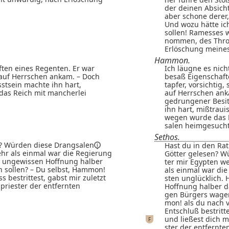
der deinen Absich
aber schone derer,
Und wozu hätte ic
sollen! Ramesses w
nommen, des Thro
Erlöschung meines
Hammon.
ften eines Regenten. Er war
Ich läugne es nic
t auf Herrschen ankam. – Doch
besaß Eigenschaft
stsein machte ihn hart,
tapfer, vorsichtig,
das Reich mit mancherlei
auf Herrschen ank
gedrungener Besit
ihn hart, mißtraui
wegen wurde das 
salen heimgesucht
Sethos.
n? Würden diese
Drangsalen
Hast du in den Ra
hr als einmal war die Regierung
Götter gelesen? W
er ungewissen Hoffnung halber
ter mir Egypten w
n sollen? – Du selbst, Hammon!
als einmal war di
 bestrittest, gabst mir zuletzt
sten unglücklich. 
priester der entfernten
Hoffnung halber da
gen Bürgers wagen
mon! als du nach 
Entschluß bestritte
und ließest dich m
F
ster der entfernte