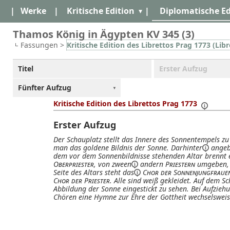
|
Werke
|
Kritische Edition
|
Diplomatische Ed
Thamos König in Ägypten KV 345 (3)
Fassungen >
Kritische Edition des Librettos Prag 1773 (Libr
Titel
Erster Aufzug
Fünfter Aufzug
Kritische Edition des Librettos Prag 1773
Erster Aufzug
Der Schauplatz stellt das Innere des Sonnentempels zu 
man das goldene Bildnis der Sonne.
Darhinter
angebr
dem vor dem Sonnenbildnisse stehenden Altar brennt e
Oberpriester
, von
zween
andern
Priestern
umgeben, W
Seite des Altars steht
das
Chor der Sonnenjungfraue
Chor der Priester
. Alle sind weiß gekleidet. Auf dem S
Abbildung der Sonne eingestickt zu sehen. Bei Aufzie
Chören eine Hymne zur Ehre der Gottheit
wechselswei