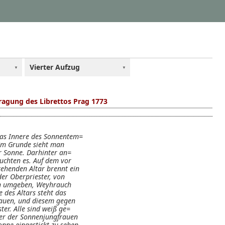
Vierter Aufzug
ragung des Librettos Prag 1773
 das Innere des Sonnentem=
. Im Grunde sieht man
r Sonne. Darhinter an=
uchten es. Auf dem vor
ehenden Altar brennt ein
der Oberpriester, von
rn umgeben, Weyhrauch
e des Altars steht das
auen, und diesem gegen
ter. Alle sind weiß ge=
yer der Sonnenjungfrauen
onne eingestickt zu sehen.