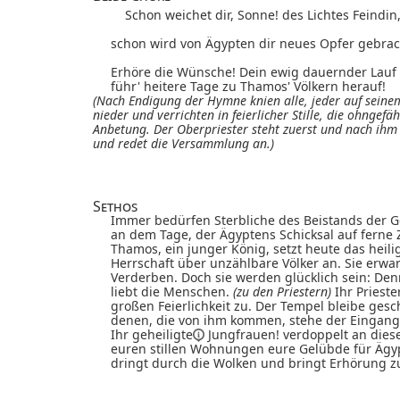
Schon weichet dir, Sonne! des Lichtes Feindin,
schon wird von Ägypten dir neues Opfer gebrac
Erhöre die Wünsche! Dein ewig dauernder Lauf
führ' heitere Tage zu Thamos' Völkern herauf!
(Nach Endigung der Hymne knien alle, jeder auf seine
nieder und verrichten in feierlicher Stille, die
ohngefäh
Anbetung. Der Oberpriester steht zuerst und nach ihm 
und redet die Versammlung an.)
Sethos
Immer bedürfen Sterbliche des Beistands der Göt
an dem Tage, der Ägyptens Schicksal auf ferne 
Thamos, ein junger König, setzt heute das heilig
Herrschaft über unzählbare Völker an. Sie erwa
Verderben. Doch sie werden glücklich sein: De
liebt die Menschen.
(zu den Priestern)
Ihr Prieste
großen Feierlichkeit zu. Der Tempel bleibe ges
denen, die von ihm kommen, stehe der Eingang
Ihr
geheiligte
Jungfrauen! verdoppelt an dies
euren stillen Wohnungen eure Gelübde für Ägy
dringt durch die Wolken und bringt Erhörung z