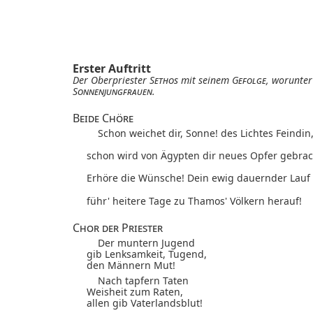
Erster Auftritt
Der Oberpriester
Sethos
mit seinem
Gefolge
, worunte
Sonnenjungfrauen
.
Beide Chöre
Schon weichet dir, Sonne! des Lichtes Feindin,
schon wird von Ägypten dir neues Opfer gebrac
Erhöre die Wünsche! Dein ewig dauernder Lauf
führ' heitere Tage zu Thamos' Völkern herauf!
Chor der Priester
Der muntern Jugend
gib Lenksamkeit, Tugend,
den Männern Mut!
Nach tapfern Taten
Weisheit zum Raten,
allen gib Vaterlandsblut!