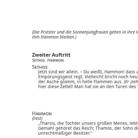
(Die Priester und die Sonnenjungfrauen gehen in ihr
ihm Hammon bleiben.)
Zweiter Auftritt
Sethos
.
Hammon
.
Sethos
Jetzt sind wir allein. – Du weißt, Hammon! dass
Empörungsgeist regt. Vielleicht bricht noch heu
der Asche glomm, in helle Flammen aus.
(Er zie
hier diese Zettel! Man hat sie an den Türen de
Hammon
(liest)
„Tharsis, die Tochter unsers großen Menes, lebt
Gemahl gehöret das Reich; Thamos, der Sohn de
unrechtmäßiger Besitzer.“