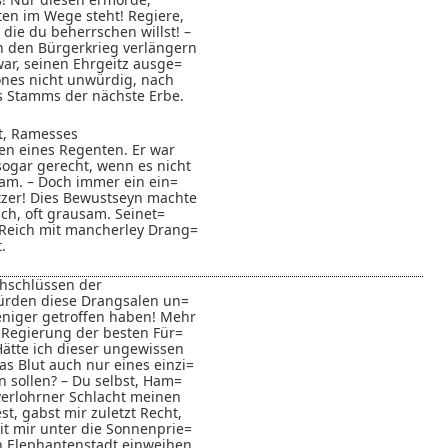
ten im Wege steht! Regiere,
 die du beherrschen willst! –
h den Bürgerkrieg verlängern
ar, seinen Ehrgeitz ausge=
nes nicht unwürdig, nach
 Stamms der nächste Erbe.
ht, Ramesses
en eines Regenten. Er war
 sogar gerecht, wenn es nicht
am. – Doch immer ein ein=
zer! Dies Bewustseyn machte
sch, oft grausam. Seinet=
Reich mit mancherley Drang=
.
thschlüssen der
ürden diese Drangsalen un=
eniger getroffen haben! Mehr
e Regierung der besten Für=
Hätte ich dieser ungewissen
s Blut auch nur eines einzi=
 sollen? – Du selbst, Ham=
verlohrner Schlacht meinen
st, gabst mir zuletzt Recht,
it mir unter die Sonnenprie=
n Elephantenstadt einweihen.