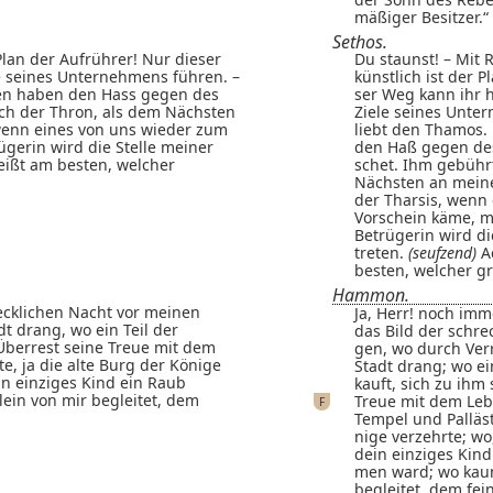
mäßiger Besitzer.“
Sethos.
Plan der Aufrührer! Nur dieser
Du staunst! – Mit 
e seines Unternehmens führen. –
künstlich ist der 
en haben den Hass gegen des
ser Weg kann ihr 
ch der Thron, als dem Nächsten
Ziele seines Unte
wenn eines von uns wieder zum
liebt den Thamos
ügerin wird die Stelle meiner
den Haß gegen de
ßt am besten, welcher
schet. Ihm gebühr
Nächsten an mein
der Tharsis, wenn
Vorschein käme, m
Betrügerin wird di
treten.
(seufzend)
A
besten, welcher gr
Hammon.
ecklichen Nacht vor meinen
Ja, Herr! noch im
t drang, wo ein Teil der
das Bild der schr
 Überrest seine Treue mit dem
gen, wo durch Verr
e, ja die alte Burg der Könige
Stadt drang; wo ei
n einziges Kind ein Raub
kauft, sich zu ihm
ein von mir begleitet, dem
Treue mit dem Leb
F
Tempel und Palläst
nige verzehrte; wo
dein einziges Kin
men ward; wo kaum
begleitet, dem fei