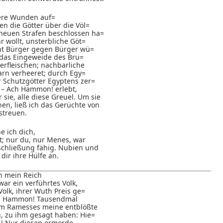
ere Wunden auf=
en die Götter über die Völ=
 neuen Strafen beschlossen ha=
hr wollt, unsterbliche Göt=
cht Bürger gegen Bürger wü=
, das Eingeweide des Bru=
erfleischen; nachbarliche
rn verheeret; durch Egy=
er Schutzgötter Egyptens zer=
– Ach Hammon! erlebt,
sie, alle diese Greuel. Um sie
hen, ließ ich das Gerüchte von
streuen.
e ich dich,
st; nur du, nur Menes, war
schließung fähig. Nubien und
dir ihre Hülfe an.
n mein Reich
war ein verführtes Volk,
olk, ihrer Wuth Preis ge=
in, Hammon! Tausendmal
em Ramesses meine entblößte
, zu ihm gesagt haben: Hie=
ß! Nur diesen ermorde,