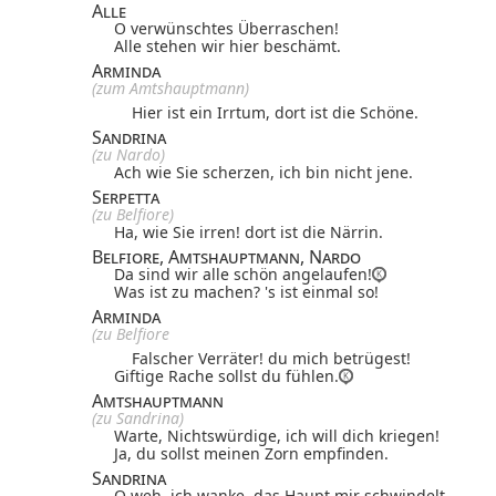
Alle
O verwünschtes Überraschen!
Alle stehen wir hier beschämt.
Arminda
(zum Amtshauptmann)
Hier ist ein Irrtum, dort ist die Schöne.
Sandrina
(zu Nardo)
Ach wie Sie scherzen, ich bin nicht jene.
Serpetta
(zu Belfiore)
Ha, wie Sie irren! dort ist die Närrin.
Belfiore, Amtshauptmann, Nardo
Da sind wir alle schön angelaufen!
Was ist zu machen? 's ist einmal so!
Arminda
(zu Belfiore
Falscher Verräter! du mich betrügest!
Giftige Rache sollst du fühlen.
Amtshauptmann
(zu Sandrina)
Warte, Nichtswürdige, ich will dich kriegen!
Ja, du sollst meinen Zorn empfinden.
Sandrina
O weh, ich wanke, das Haupt mir schwindelt,