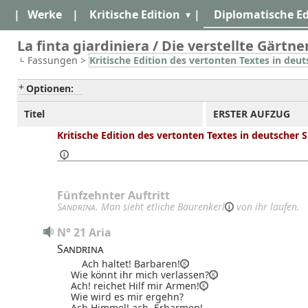
|
Werke
|
Kritische Edition
|
Diplomatische Ed
La finta giardiniera / Die verstellte Gärtner
Fassungen >
Kritische Edition des vertonten Textes in deu
Optionen:
Titel
ERSTER AUFZUG
Kritische Edition des vertonten Textes in deutscher 
Fünfzehnter
Auftritt
Sandrina
. Man sieht etliche
Baurenkerl
von ihr laufen.
N° 21 Aria
Sandrina
Ach haltet! Barbaren!
Wie könnt ihr mich verlassen?
Ach! reichet Hilf mir Armen!
Wie wird es mir ergehn?
Ach Himmel! ach, Erbarmen!