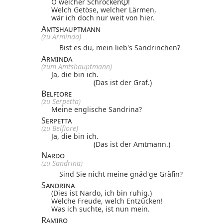
O welcher
Schröcken
!
Welch Getöse, welcher Lärmen,
wär ich doch nur weit von hier.
Amtshauptmann
(zu Arminda)
Bist es du, mein lieb's Sandrinchen?
Arminda
(zum Amtshauptmann)
Ja, die bin ich.
(Das ist der Graf.)
Belfiore
(zu Serpetta)
Meine englische Sandrina?
Serpetta
(zu Belfiore)
Ja, die bin ich.
(Das ist der Amtmann.)
Nardo
(zu Sandrina)
Sind Sie nicht meine gnäd'ge Gräfin?
Sandrina
(Dies ist Nardo, ich bin ruhig.)
Welche Freude, welch Entzücken!
Was ich suchte, ist nun mein.
Ramiro