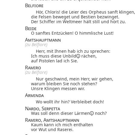
Belfiore
Hör, Chloris! die Leier des Orpheus sanft klingen
die Felsen beweget und Bestien bezwinget.
Der Schiffer im Weltmeer hält still und hört zu.
Beide
O sanftes Entzücken! O himmlische Lust!
Amtshauptmann
(zu Belfiore)
Herr, mit Ihnen hab ich zu sprechen:
Ich muss diese
Unbild
rächen,
auf Pistolen lad ich Sie.
Ramiro
(zu Belfiore)
Nur geschwind, mein Herr, wir gehen,
warum bleiben Sie noch stehen?
Unsre Klingen messen wir.
Arminda
Wo wollt ihr hin? Verbleibet doch!
Nardo, Serpetta
Was soll denn dieser
Lärmen
noch?
Ramiro, Amtshauptmann
Kaum kann ich mich enthalten
vor Wut und Raserei.