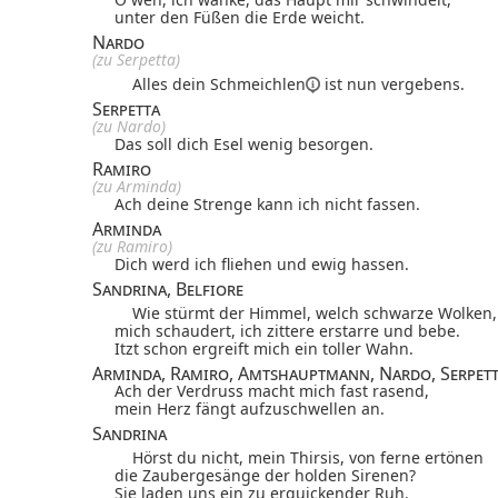
unter den Füßen die Erde weicht.
Nardo
(zu Serpetta)
Alles dein
Schmeichlen
ist nun vergebens.
Serpetta
(zu Nardo)
Das soll dich Esel wenig besorgen.
Ramiro
(zu Arminda)
Ach deine Strenge kann ich nicht fassen.
Arminda
(zu Ramiro)
Dich werd ich fliehen und ewig hassen.
Sandrina, Belfiore
Wie stürmt der Himmel, welch schwarze Wolken,
mich schaudert, ich zittere erstarre und bebe.
Itzt schon ergreift mich ein toller Wahn.
Arminda, Ramiro, Amtshauptmann, Nardo, Serpet
Ach der Verdruss macht mich fast rasend,
mein Herz fängt aufzuschwellen an.
Sandrina
Hörst du nicht, mein Thirsis, von ferne ertönen
die Zaubergesänge der holden Sirenen?
Sie laden uns ein zu erquickender Ruh.