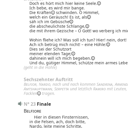
Doch es hört mich hier keine Seele.
Ich bebe, es wird mir bange.
Die
Kräften
schwinden. O Himmel,
welch ein Geräusch!
Es ist, als
säh ich im Gebüsche
die abscheulichste Schlange,
die mit ihrem Gezische – O Gott! wo verberg ich mi
Wohin fliehe ich? Was soll ich tun? Hier! nein, dort!
Ach ich betrüg mich nicht! – eine Höhle:
Dies sei der Schutzort
meiner elenden Tage;
dahinein will ich mich begeben.
Und du, gütiger Himmel, schütze mein armes Lebe
(geht in die Höhle)
Sechszehnter
Auftritt
Belfior
,
Nardo
, nach und nach kommen
Sandrina
,
Armind
Amtshauptmann
,
Serpetta
und letztlich
Ramiro
mit Leuten,
Facklen
tragen.
N° 23
Finale
Belfiore
Hier in diesen Finsternissen,
in die Felsen, ach, doch bitte,
Nardo, leite meine Schritte,