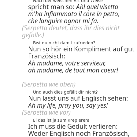
Nach der welschen Art und Weise
spricht man so:
Ah! quel visetto
m'ha infiammato il core in petto,
che languire ognor mi fa.
(Serpetta deutet, dass ihr dies nicht
gefalle.)
Bist du nicht damit zufrieden?
Nun so hör ein Kompliment auf gut
Französisch:
Ah madame, votre serviteur,
ah madame, de tout mon coeur!
(Serpetta wie oben)
Und auch dies gefällt dir nicht?
Nun lasst uns auf Englisch sehen:
Ah my life, pray you, say yes!
(Serpetta wie vor)
Ei das ist ja zum Krepieren!
Ich muss die Gedult verlieren:
Weder Englisch noch Französisch,