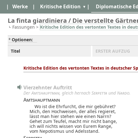
|
Werke
|
Kritische Edition
|
Diplomatische Ed
La finta giardiniera / Die verstellte Gärtner
Fassungen >
Kritische Edition des vertonten Textes in deu
Optionen:
Titel
ERSTER AUFZUG
Kritische Edition des vertonten Textes in deutscher 
Vierzehnter Auftritt
Der
Amtshauptman
, gleich hernach
Serpetta
und
Nardo
.
Amtshauptmann
Wo ist die Ehrfurcht, die mir gebühret?
Mich, den Hochweisen, der alles regieret,
lässt man hier stehen wie einen Narrn?
Gehet zum Teufel, macht mir nicht bange,
ich will nichts wissen von Eurem Range,
vom Nepotismus und Adelsstand.