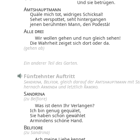
Und sie betrügen.
Amtshauptmann
Quäle mich tot, widriges Schicksal!
Sehet verspottet, seht hintergangen
jenen berühmten Mann, den Podestà!
Alle drei
Wir wollen gehen und nun gleich sehen!
Die Wahrheit zeiget sich dort oder da.
(gehen ab)
Ein anderer Teil des Garten.
Fünfzehnter Auftritt
Sandrina
,
Belfior
, gleich darauf der
Amtshauptmann
mit
Se
hernach
Arminda
und letztlich
Ramiro
.
Sandrina
(zu Belfiore)
Was ist denn Ihr Verlangen?
Ich bin genug gequälet,
Sie haben schon gewählet
Armindens schöne Hand.
Belfiore
(zu Sandrina)
Ach meine Liebe kennet