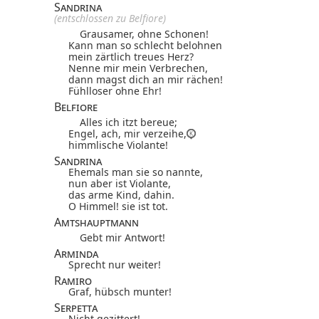
Sandrina
(entschlossen zu Belfiore)
Grausamer, ohne Schonen!
Kann man so schlecht belohnen
mein zärtlich treues Herz?
Nenne mir mein Verbrechen,
dann magst dich an mir rächen!
Fühlloser ohne Ehr!
Belfiore
Alles ich itzt bereue;
Engel, ach, mir verzeihe,
himmlische Violante!
Sandrina
Ehemals man sie so nannte,
nun aber ist Violante,
das arme Kind, dahin.
O Himmel! sie ist tot.
Amtshauptmann
Gebt mir Antwort!
Arminda
Sprecht nur weiter!
Ramiro
Graf, hübsch munter!
Serpetta
Nicht gezittert!