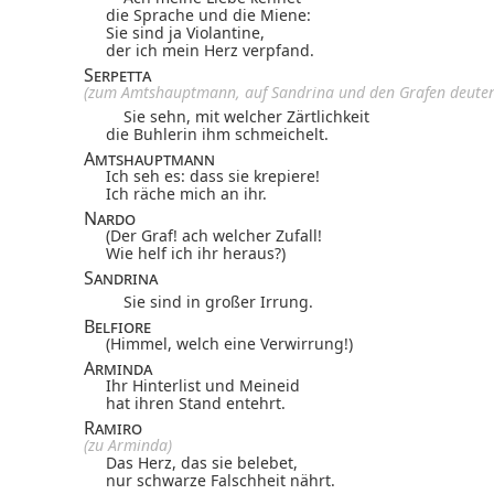
die Sprache und die Miene:
Sie sind ja Violantine,
der ich mein Herz verpfand.
Serpetta
(zum Amtshauptmann, auf Sandrina und den Grafen deute
Sie sehn, mit welcher Zärtlichkeit
die Buhlerin ihm schmeichelt.
Amtshauptmann
Ich seh es: dass sie krepiere!
Ich räche mich an ihr.
Nardo
(Der Graf! ach welcher Zufall!
Wie helf ich ihr heraus?)
Sandrina
Sie sind in großer Irrung.
Belfiore
(Himmel, welch eine Verwirrung!)
Arminda
Ihr Hinterlist und Meineid
hat ihren Stand entehrt.
Ramiro
(zu Arminda)
Das Herz, das sie belebet,
nur schwarze Falschheit nährt.