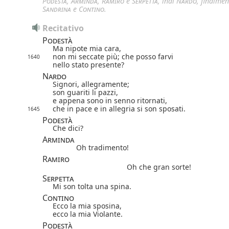
Podestà
,
Arminda
,
Ramiro
e
Serpetta
, indi
Nardo
, finalmen
Sandrina
e
Contino
.
Recitativo
Podestà
Ma nipote mia cara,
non mi seccate più; che posso farvi
1640
nello stato presente?
Nardo
Signori, allegramente;
son guariti li pazzi,
e appena sono in senno ritornati,
che in pace e in allegria si son sposati.
1645
Podestà
Che dici?
Arminda
Oh tradimento!
Ramiro
Oh che gran sorte!
Serpetta
Mi son tolta una spina.
Contino
Ecco la mia sposina,
ecco la mia Violante.
Podestà