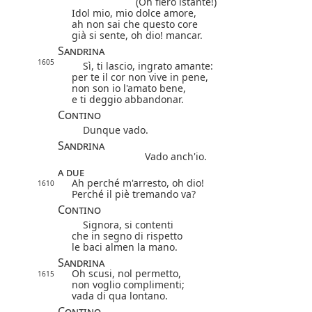
(Oh fiero istante!)
Idol mio, mio dolce amore,
ah non sai che questo core
già si sente, oh dio! mancar.
Sandrina
1605
Sì, ti lascio, ingrato amante:
per te il cor non vive in pene,
non son io l'amato bene,
e ti deggio abbandonar.
Contino
Dunque vado.
Sandrina
Vado anch'io.
a due
Ah perché m'arresto, oh dio!
1610
Perché il piè tremando va?
Contino
Signora, si contenti
che in segno di rispetto
le baci almen la mano.
Sandrina
Oh scusi, nol permetto,
1615
non voglio complimenti;
vada di qua lontano.
Contino