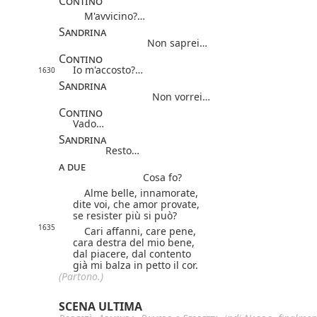
Contino
M'avvicino?…
Sandrina
Non saprei…
Contino
Io m'accosto?…
1630
Sandrina
Non vorrei…
Contino
Vado…
Sandrina
Resto…
a due
Cosa fo?
Alme belle, innamorate,
dite voi, che amor provate,
se resister più si può?
1635
Cari affanni, care pene,
cara destra del mio bene,
dal piacere, dal contento
già mi balza in petto il cor.
(Partono.)
SCENA ULTIMA