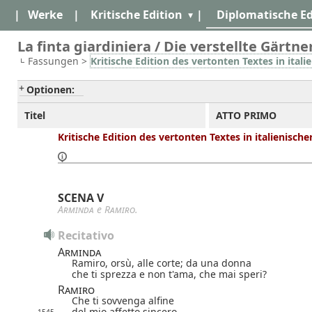
|
Werke
|
Kritische Edition
|
Diplomatische Ed
La finta giardiniera / Die verstellte Gärtner
Fassungen >
Kritische Edition des vertonten Textes in itali
Optionen:
Titel
ATTO PRIMO
Kritische Edition des vertonten Textes in italienisch
SCENA V
Arminda
e
Ramiro
.
Recitativo
Arminda
Ramiro, orsù, alle corte; da una donna
che ti sprezza e non t'ama, che mai speri?
Ramiro
Che ti sovvenga alfine
del mio affetto sincero,