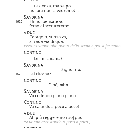
Pazienza, ma se poi
noi più non ci vedremo?…
Sandrina
Eh no, pensate voi;
1620
forse c'incontreremo.
a due
Coraggio, si risolva,
si vada via di qua.
Risoluti vanno alla punta della scena e poi si fermano.
Contino
Lei mi chiama?
Sandrina
Signor no.
Lei ritorna?
1625
Contino
Oibò, oibò.
Sandrina
Vo cedendo piano piano.
Contino
Va calando a poco a poco!
a due
Ah più reggere non
so|
può
.
(Si vanno accostando a poco a poco.)