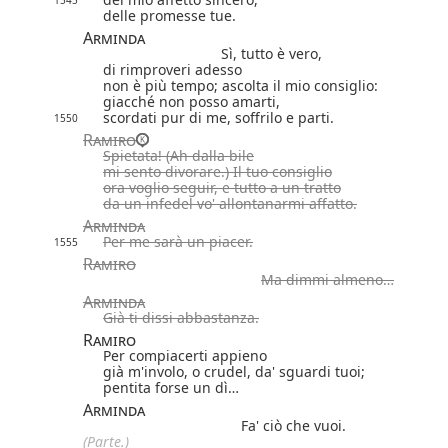
1545
delle promesse tue.
Arminda
Sì, tutto è vero,
di rimproveri adesso
non è più tempo; ascolta il mio consiglio:
giacché non posso amarti,
scordati pur di me, soffrilo e parti.
1550
Ramiro
Spietata! (Ah dalla bile
mi sento divorare.) Il tuo consiglio
ora voglio seguir, e tutto a un tratto
da un infedel vo' allontanarmi affatto.
Arminda
Per me sarà un piacer.
1555
Ramiro
Ma dimmi almeno…
Arminda
Già ti dissi abbastanza.
Ramiro
Per compiacerti appieno
già m'involo, o crudel, da' sguardi tuoi;
pentita forse un dì…
Arminda
Fa' ciò che vuoi.
(Parte.)