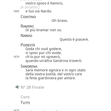
vostro sposo è Ramiro,
(A Serpetta.)
e tuo sia Nardo.
1665
Contino
Oh bravo.
Ramiro
Di più bramar non so.
Nardo
Questo è piacere.
Podestà
Goda chi vuol godere,
si sposi pur chi vuole,
ch'io pur mi sposerò,
1670
quando un'altra Sandrina troverò.
Sandrina
Sarà memore ognora e in ogni stato
della vostra bontà, del vostro core
la finta giardiniera per amore.
N° 28 Finale
Coro
Tutti
1675