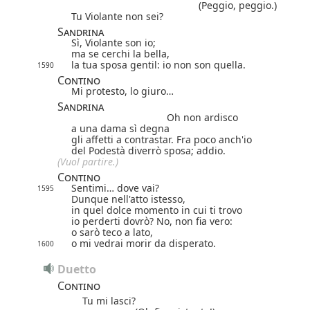
(Peggio, peggio.)
Tu Violante non sei?
Sandrina
Sì, Violante son io;
ma se cerchi la bella,
la tua sposa gentil: io non son quella.
1590
Contino
Mi protesto, lo giuro…
Sandrina
Oh non ardisco
a una dama sì degna
gli affetti a contrastar. Fra poco anch'io
del Podestà diverrò sposa; addio.
(Vuol partire.)
Contino
Sentimi… dove vai?
1595
Dunque nell'atto istesso,
in quel dolce momento in cui ti trovo
io perderti dovrò? No, non fia vero:
o sarò teco a lato,
o mi vedrai morir da disperato.
1600
Duetto
Contino
Tu mi lasci?