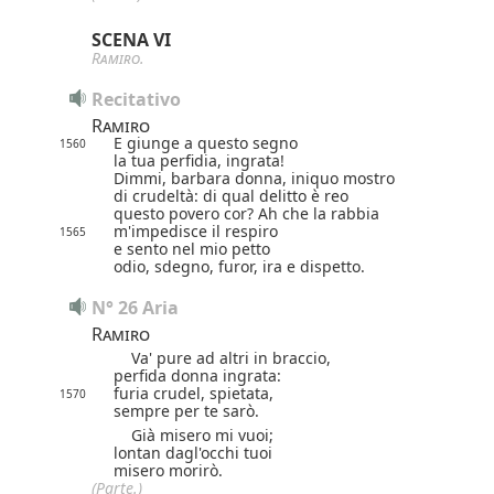
SCENA VI
Ramiro
.
Recitativo
Ramiro
E giunge a questo segno
1560
la tua perfidia, ingrata!
Dimmi, barbara donna, iniquo mostro
di crudeltà: di qual delitto è reo
questo povero cor? Ah che la rabbia
m'impedisce il respiro
1565
e sento nel mio petto
odio, sdegno, furor, ira e dispetto.
N° 26 Aria
Ramiro
Va' pure ad altri in braccio,
perfida donna ingrata:
furia crudel, spietata,
1570
sempre per te sarò.
Già misero mi vuoi;
lontan dagl'occhi tuoi
misero morirò.
(Parte.)