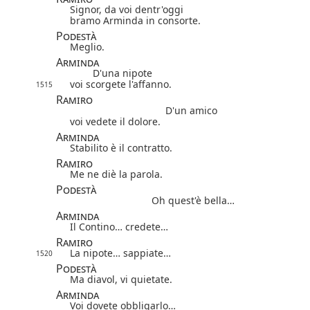
Signor, da voi dentr'oggi
bramo Arminda in consorte.
Podestà
Meglio.
Arminda
D'una nipote
voi scorgete l'affanno.
1515
Ramiro
D'un amico
voi vedete il dolore.
Arminda
Stabilito è il contratto.
Ramiro
Me ne diè la parola.
Podestà
Oh quest'è bella…
Arminda
Il Contino… credete…
Ramiro
La nipote… sappiate…
1520
Podestà
Ma diavol, vi quietate.
Arminda
Voi dovete obbligarlo…