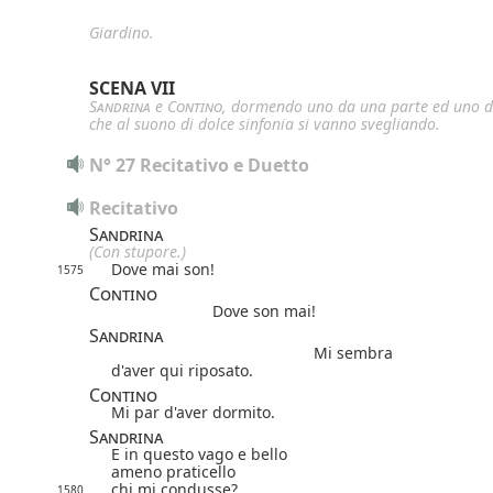
Giardino.
SCENA VII
Sandrina
e
Contino
, dormendo uno da una parte ed uno da
che al suono di dolce sinfonia si vanno svegliando.
N° 27 Recitativo e Duetto
Recitativo
Sandrina
(Con stupore.)
Dove mai son!
1575
Contino
Dove son mai!
Sandrina
Mi sembra
d'aver qui riposato.
Contino
Mi par d'aver dormito.
Sandrina
E in questo vago e bello
ameno praticello
chi mi condusse?
1580