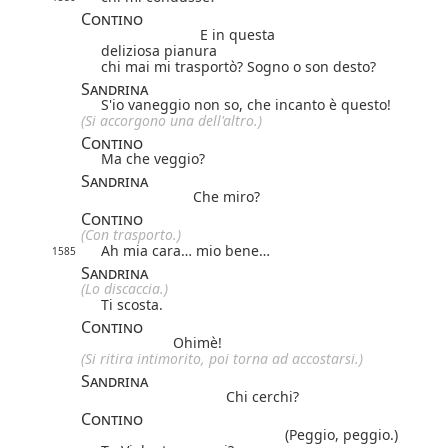
Contino
E in questa
deliziosa pianura
chi mai mi trasportò? Sogno o son desto?
Sandrina
S'io vaneggio non so, che incanto è questo!
(Si accorgono una dell'altro.)
Contino
Ma che veggio?
Sandrina
Che miro?
Contino
(Con trasporto.)
Ah mia cara… mio bene…
1585
Sandrina
(Lo discaccia.)
Ti scosta.
Contino
Ohimè!
(Si ritira intimorito, poi torna ad accostarsi.)
Sandrina
Chi cerchi?
Contino
(Peggio, peggio.)