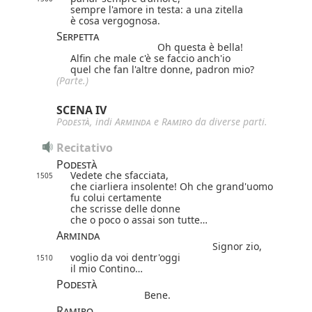
sempre l'amore in testa: a una zitella
è cosa vergognosa.
Serpetta
Oh questa è bella!
Alfin che male c'è se faccio anch'io
quel che fan l'altre donne, padron mio?
(Parte.)
SCENA IV
Podestà
, indi
Arminda
e
Ramiro
da diverse parti.
Recitativo
Podestà
Vedete che sfacciata,
1505
che ciarliera insolente! Oh che grand'uomo
fu colui certamente
che scrisse delle donne
che o poco o assai son tutte…
Arminda
Signor zio,
voglio da voi dentr'oggi
1510
il mio Contino…
Podestà
Bene.
Ramiro