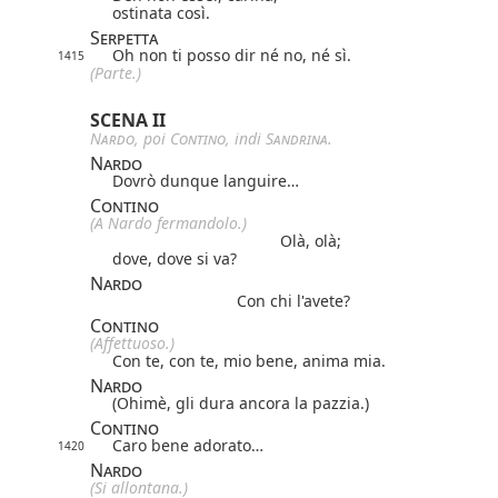
ostinata così.
Serpetta
Oh non ti posso dir né no, né sì.
1415
(Parte.)
SCENA II
Nardo
, poi
Contino
, indi
Sandrina
.
Nardo
Dovrò dunque languire…
Contino
(A Nardo fermandolo.)
Olà, olà;
dove, dove si va?
Nardo
Con chi l'avete?
Contino
(Affettuoso.)
Con te, con te, mio bene, anima mia.
Nardo
(Ohimè, gli dura ancora la pazzia.)
Contino
Caro bene adorato…
1420
Nardo
(Si allontana.)