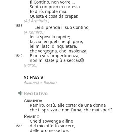
Il Contino, non vorrei…
Senta un poco in cortesia…
Io dirò, nipote mia…
Questa è cosa da crepar.
(Ad Arminda.)
1535
Lei si prenda il suo Contino,
(A Ramiro.)
lei si sposi la nipote;
faccia lei quel che gli pare,
lei mi lasci d'inquietare,
che vergogna, che insolenza!
È una vera impertinenza,
1540
non mi state più a seccar.
(Parte.)
SCENA V
Arminda
e
Ramiro
.
Recitativo
Arminda
Ramiro, orsù, alle corte; da una donna
che ti sprezza e non t'ama, che mai speri?
Ramiro
Che ti sovvenga alfine
del mio affetto sincero,
1545
delle promesse tue.