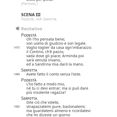
(Partono.)
SCENA III
Podestà
, indi
Serpetta
.
Recitativo
Podestà
Oh l'ho pensata bene;
son uomo di giudizio e son legale.
Voglio toglier da casa ogn'imbarazzo:
1475
il Contino, ch'è pazzo,
vada dove gli piace; Arminda poi
sarà venuta invano,
ed a Sandrina mia darò la mano.
Serpetta
Avete fatto il conto senza l'oste.
1480
Podestà
L'ho fatto a modo mio,
né tu ci devi entrar; ma si può dare
più insolente ragazza?
Serpetta
Dite ciò che volete,
strapazzatemi pure, bastonatemi;
1485
ma guardatemi almeno e ricordatevi
che mi diceste un giorno