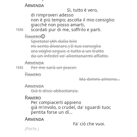
Arminda
Sì, tutto è vero,
di rimproveri adesso
non è più tempo; ascolta il mio consiglio:
giacché non posso amarti,
scordati pur di me, soffrilo e parti.
1550
Ramiro
Spietata! (Ah dalla bile
mi sento divorare.) Il tuo consiglio
ora voglio seguir, e tutto a un tratto
da un infedel vo' allontanarmi affatto.
Arminda
Per me sarà un piacer.
1555
Ramiro
Ma dimmi almeno…
Arminda
Già ti dissi abbastanza.
Ramiro
Per compiacerti appieno
già m'involo, o crudel, da' sguardi tuoi;
pentita forse un dì…
Arminda
Fa' ciò che vuoi.
(Parte.)