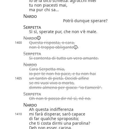
io te la dico schietta: agl'occhi miei
tu non piacesti mai,
ma pur chi sa…
Nardo
Potrò dunque sperare?
Serpetta
Sì sì, sperate pur, che non v'è male.
Nardo
Questa risposta, o cara,
1400
non è troppo
obligante
.
Serpetta
Si contenta di tutto un vero amante.
Nardo
Cara Serpetta mia,
io per te non ho pace, e tu non hai
un tantin di pietà. Decidi alfine
1405
se mi vuoi vivo o morto,
dimmi almeno per gioco: "io t'amerò".
Serpetta
Oh non ti posso dir né sì, né no.
Nardo
Ah questa indifferenza
mi farà disperar, sarò capace
1410
di far qualche sproposito;
che ti costa
dirmi una parolina?
Deh non esser, carina,