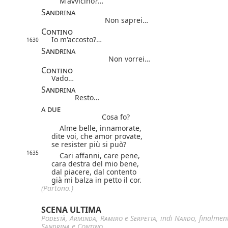
M'avvicino?…
Sandrina
Non saprei…
Contino
Io m'accosto?…
1630
Sandrina
Non vorrei…
Contino
Vado…
Sandrina
Resto…
a due
Cosa fo?
Alme belle, innamorate,
dite voi, che amor provate,
se resister più si può?
1635
Cari affanni, care pene,
cara destra del mio bene,
dal piacere, dal contento
già mi balza in petto il cor.
(Partono.)
SCENA ULTIMA
Podestà
,
Arminda
,
Ramiro
e
Serpetta
, indi
Nardo
, finalmen
Sandrina
e
Contino
.