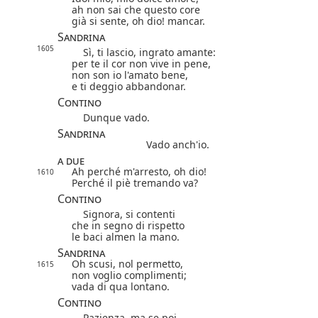
ah non sai che questo core
già si sente, oh dio! mancar.
Sandrina
1605
Sì, ti lascio, ingrato amante:
per te il cor non vive in pene,
non son io l'amato bene,
e ti deggio abbandonar.
Contino
Dunque vado.
Sandrina
Vado anch'io.
a due
Ah perché m'arresto, oh dio!
1610
Perché il piè tremando va?
Contino
Signora, si contenti
che in segno di rispetto
le baci almen la mano.
Sandrina
Oh scusi, nol permetto,
1615
non voglio complimenti;
vada di qua lontano.
Contino
Pazienza, ma se poi