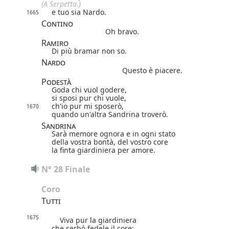
(A Serpetta.)
e tuo sia Nardo.
1665
Contino
Oh bravo.
Ramiro
Di più bramar non so.
Nardo
Questo è piacere.
Podestà
Goda chi vuol godere,
si sposi pur chi vuole,
ch'io pur mi sposerò,
1670
quando un'altra Sandrina troverò.
Sandrina
Sarà memore ognora e in ogni stato
della vostra bontà, del vostro core
la finta giardiniera per amore.
N° 28 Finale
Coro
Tutti
1675
Viva pur la giardiniera
che serbò fedele il core;