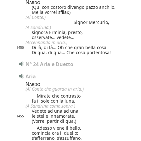
Nardo
(Qui con costoro divengo pazzo anch'io.
Me la vorrei sfilar.)
(Al Conte.)
Signor Mercurio,
(A Sandrina.)
signora Erminia, presto,
osservate… vedete…
(Accennando in aria.)
Di là, di là… Oh che gran bella cosa!
1450
Di qua, di qua… Che cosa portentosa!
N° 24 Aria e Duetto
Aria
Nardo
(Al Conte che guarda in aria.)
Mirate che contrasto
fa il sole con la luna.
(A Sandrina come sopra.)
Vedete ad una ad una
le stelle innamorate.
1455
(Vorrei partir di qua.)
Adesso viene il bello,
comincia ora il duello;
s'afferrano, s'azzuffano,