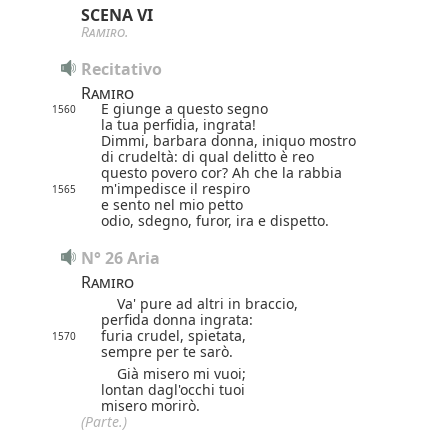
SCENA VI
Ramiro
.
Recitativo
Ramiro
E giunge a questo segno
1560
la tua perfidia, ingrata!
Dimmi, barbara donna, iniquo mostro
di crudeltà: di qual delitto è reo
questo povero cor? Ah che la rabbia
m'impedisce il respiro
1565
e sento nel mio petto
odio, sdegno, furor, ira e dispetto.
N° 26 Aria
Ramiro
Va' pure ad altri in braccio,
perfida donna ingrata:
furia crudel, spietata,
1570
sempre per te sarò.
Già misero mi vuoi;
lontan dagl'occhi tuoi
misero morirò.
(Parte.)