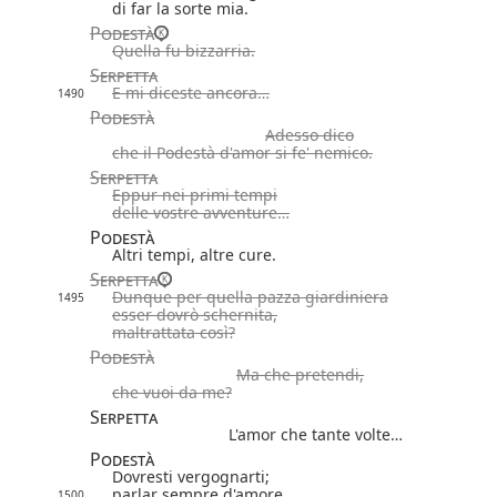
di far la sorte mia.
Podestà
Quella fu bizzarria.
Serpetta
E mi diceste ancora…
1490
Podestà
Adesso dico
che il Podestà d'amor si fe' nemico.
Serpetta
Eppur nei primi tempi
delle vostre avventure…
Podestà
Altri tempi, altre cure.
Serpetta
Dunque per quella pazza giardiniera
1495
esser dovrò schernita,
maltrattata così?
Podestà
Ma che pretendi,
che vuoi da me?
Serpetta
L'amor che tante volte…
Podestà
Dovresti vergognarti;
parlar sempre d'amore,
1500