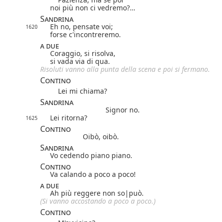
noi più non ci vedremo?…
Sandrina
Eh no, pensate voi;
1620
forse c'incontreremo.
a due
Coraggio, si risolva,
si vada via di qua.
Risoluti vanno alla punta della scena e poi si fermano.
Contino
Lei mi chiama?
Sandrina
Signor no.
Lei ritorna?
1625
Contino
Oibò, oibò.
Sandrina
Vo cedendo piano piano.
Contino
Va calando a poco a poco!
a due
Ah più reggere non
so|
può
.
(Si vanno accostando a poco a poco.)
Contino