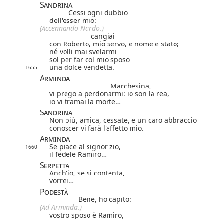
Sandrina
Cessi ogni dubbio
dell'esser mio:
(Accennando Nardo.)
cangiai
con Roberto, mio servo, e nome e stato;
né volli mai svelarmi
sol per far col mio sposo
una dolce vendetta.
1655
Arminda
Marchesina,
vi prego a perdonarmi: io son la rea,
io vi tramai la morte…
Sandrina
Non più, amica, cessate, e un caro abbraccio
conoscer vi farà l'affetto mio.
Arminda
Se piace al signor zio,
1660
il fedele Ramiro…
Serpetta
Anch'io, se si contenta,
vorrei…
Podestà
Bene, ho capito:
(Ad Arminda.)
vostro sposo è Ramiro,