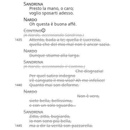
Sandrina
Presto la mano, o caro;
voglio sposarti adesso.
Nardo
Oh questa è buona affé.
Contino
(A Nardo, accennando Sandrina.)
Attento, bada a te; quella è Lucrezia,
1435
quella che del mio mal non è ancor sazia.
Nardo
Dunque stiamo alla larga.
Sandrina
(A Nardo, accennando il Contino.)
Che disgrazia!
Per quel satiro indegno
s'è cangiato il mio viso? Ah me infelice!
Quanto mai son deforme.
1440
Nardo
Non è vero,
siete bella, bellissima,
e con un solo sguardo…
Sandrina
Zitto, zitto, bugiardo,
io non sono più bella,
ma a dir la verità son pazzarella.
1445