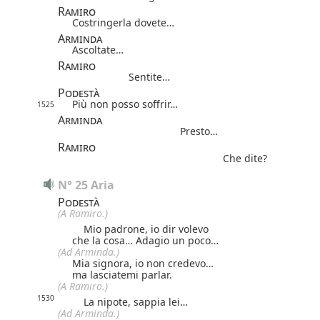
Ramiro
Costringerla dovete…
Arminda
Ascoltate…
Ramiro
Sentite…
Podestà
Più non posso soffrir…
1525
Arminda
Presto…
Ramiro
Che dite?
N° 25 Aria
Podestà
(A Ramiro.)
Mio padrone, io dir volevo
che la cosa… Adagio un poco…
(Ad Arminda.)
Mia signora, io non credevo…
ma lasciatemi parlar.
(A Ramiro.)
1530
La nipote, sappia lei…
(Ad Arminda.)