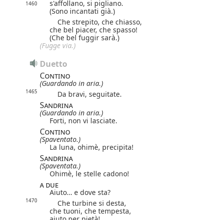
s'affollano, si pigliano.
1460
(Sono incantati già.)
Che strepito, che chiasso,
che bel piacer, che spasso!
(Che bel fuggir sarà.)
(Fugge via.)
Duetto
Contino
(Guardando in aria.)
1465
Da bravi, seguitate.
Sandrina
(Guardando in aria.)
Forti, non vi lasciate.
Contino
(Spaventato.)
La luna, ohimè, precipita!
Sandrina
(Spaventata.)
Ohimè, le stelle cadono!
a due
Aiuto… e dove sta?
1470
Che turbine si desta,
che tuoni, che tempesta,
aiuto per pietà!