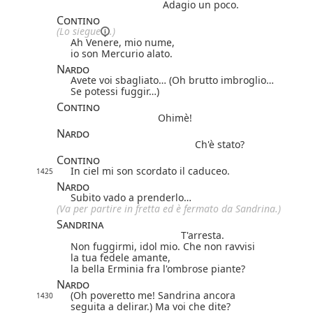
Adagio un poco.
Contino
(Lo
siegue
.)
Ah Venere, mio nume,
io son Mercurio alato.
Nardo
Avete voi sbagliato… (Oh brutto imbroglio…
Se potessi fuggir…)
Contino
Ohimè!
Nardo
Ch'è stato?
Contino
In ciel mi son scordato il caduceo.
1425
Nardo
Subito vado a prenderlo…
(Va per partire in fretta ed è fermato da Sandrina.)
Sandrina
T'arresta.
Non fuggirmi, idol mio. Che non ravvisi
la tua fedele amante,
la bella Erminia fra l'ombrose piante?
Nardo
(Oh poveretto me! Sandrina ancora
1430
seguita a delirar.) Ma voi che dite?