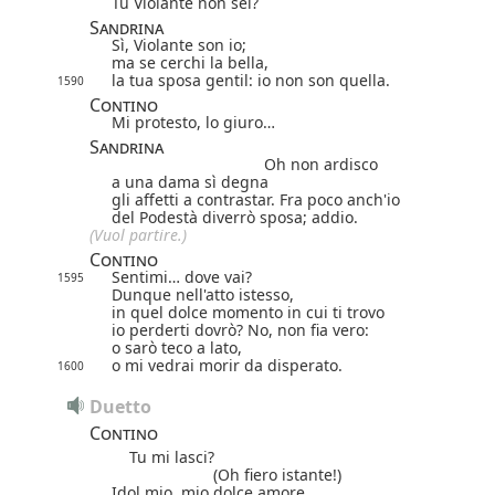
Tu Violante non sei?
Sandrina
Sì, Violante son io;
ma se cerchi la bella,
la tua sposa gentil: io non son quella.
1590
Contino
Mi protesto, lo giuro…
Sandrina
Oh non ardisco
a una dama sì degna
gli affetti a contrastar. Fra poco anch'io
del Podestà diverrò sposa; addio.
(Vuol partire.)
Contino
Sentimi… dove vai?
1595
Dunque nell'atto istesso,
in quel dolce momento in cui ti trovo
io perderti dovrò? No, non fia vero:
o sarò teco a lato,
o mi vedrai morir da disperato.
1600
Duetto
Contino
Tu mi lasci?
(Oh fiero istante!)
Idol mio, mio dolce amore,