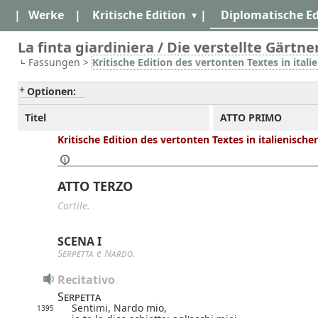
|
Werke
|
Kritische Edition
|
Diplomatische Ed
La finta giardiniera / Die verstellte Gärtner
Fassungen >
Kritische Edition des vertonten Textes in itali
Optionen:
Titel
ATTO PRIMO
Kritische Edition des vertonten Textes in italienische
ATTO TERZO
Cortile.
SCENA I
Serpetta
e
Nardo
.
Recitativo
Serpetta
Sentimi, Nardo mio,
1395