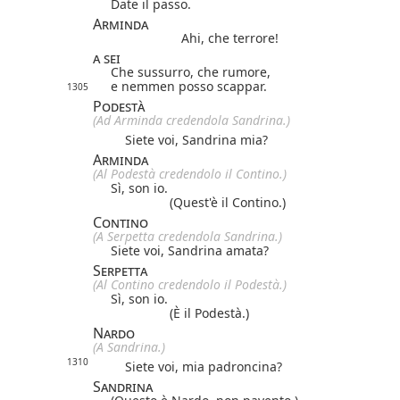
Date il passo.
Arminda
Ahi, che terrore!
a sei
Che sussurro, che rumore,
e nemmen posso scappar.
1305
Podestà
(Ad Arminda credendola Sandrina.)
Siete voi, Sandrina mia?
Arminda
(Al Podestà credendolo il Contino.)
Sì, son io.
(Quest'è il Contino.)
Contino
(A Serpetta credendola Sandrina.)
Siete voi, Sandrina amata?
Serpetta
(Al Contino credendolo il Podestà.)
Sì, son io.
(È il Podestà.)
Nardo
(A Sandrina.)
1310
Siete voi, mia padroncina?
Sandrina