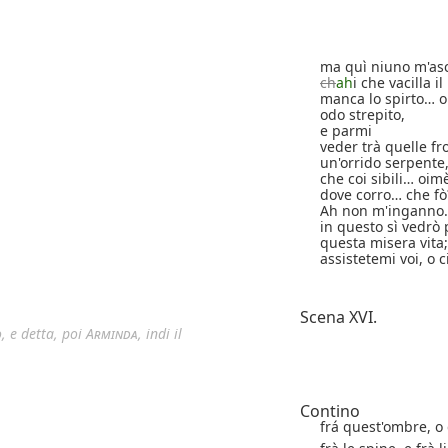
ma quì niuno m'asco
ch
ah
i che vacilla i
manca lo spirto… o
odo strepito,
e parmi
veder trà quelle f
un'orrido serpente
che coi sibili… oim
dove corro… che f
Ah non m'inganno…
in questo sì vedrò 
questa misera vita;
assistetemi voi, o ci
Scena XVI.
o, e detta, poi
Arminda
, indi il
Contino
frá quest'ombre, o