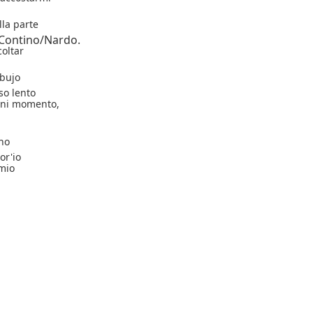
lla parte
Contino/Nardo.
coltar
 bujo
so lento
gni momento,
ano
or'io
 mio