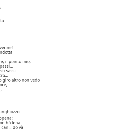
,
ta
vvenne!
ndotta
e, il pianto mio,
 passi…
sti sassi
tro…
 giro altro non vedo
ore,
,
singhiozzo
appena:
non hò lena
… can… do và