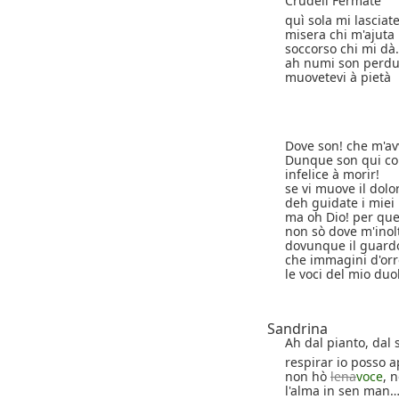
Crudeli Fermate
quì sola mi lasciate
misera chi m'ajuta
soccorso chi mi dà.
ah numi son perdu
muovetevi à pietà
Dove son! che m'a
Dunque son qui co
infelice à morir!
se vi muove il dolor
deh guidate i miei
ma oh Dio! per que
non sò dove m'inol
dovunque il guardo
che immagini d'orr
le voci del mio duol
Sandrina
Ah dal pianto, dal 
respirar io posso 
non hò
lena
voce
, 
l'alma in sen man