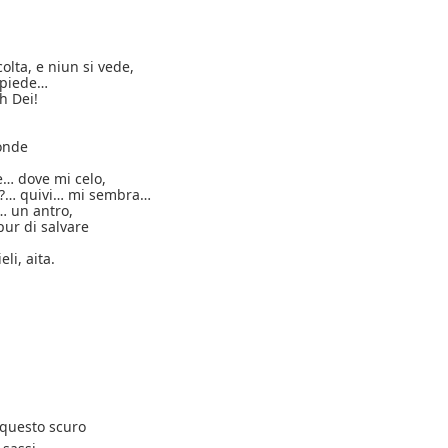
lta, e niun si vede,
l piede…
h Dei!
ronde
,
è… dove mi celo,
ò?… quivi… mi sembra…
 un antro,
pur di salvare
eli, aita.
 questo scuro