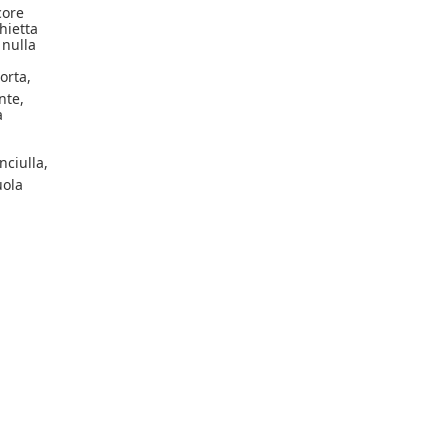
core
hietta
 nulla
.
orta,
nte,
a
nciulla,
uola