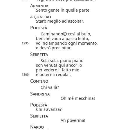
Arminda
Sento gente in quella parte.
a quattro
Starò meglio ad ascoltar.
Podestà
Caminando
così al buio,
benché vada a passo lento,
vo inciampando ogni momento,
1295
e dovrò precipitar.
Serpetta
Sola sola, piano piano
son venuta qui ancor'io
per vedere il fatto mio
e potermi regolar.
1300
Contino
Chi va là?
Sandrina
Ohimè meschina!
Podestà
Chi s'avanza?
Serpetta
Ah poverina!
Nardo