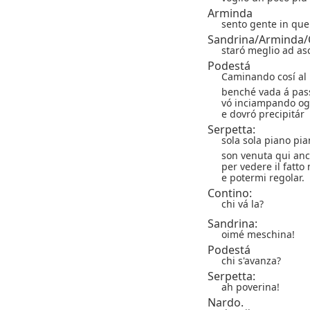
Arminda
sento gente in que
Sandrina/Arminda/
staró meglio ad as
Podestá
Caminando cosí al
benché vada á pas
vó inciampando o
e dovró precipitár
Serpetta:
sola sola piano pi
son venuta qui anc
per vedere il fatto
e potermi regolar.
Contino:
chi vá la?
Sandrina:
oimé meschina!
Podestá
chi s'avanza?
Serpetta:
ah poverina!
Nardo.