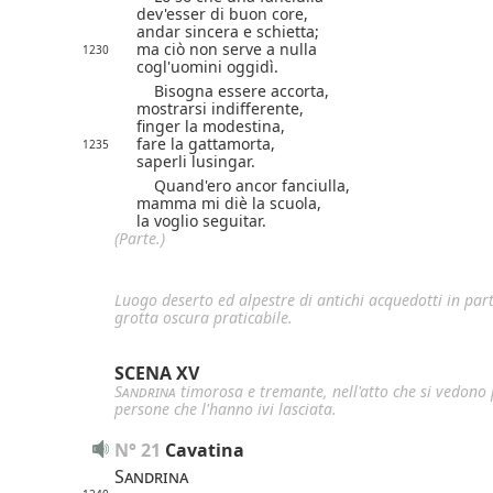
dev'esser di buon core,
andar sincera e schietta;
ma ciò non serve a nulla
1230
cogl'uomini oggidì.
Bisogna essere accorta,
mostrarsi indifferente,
finger la modestina,
fare la gattamorta,
1235
saperli lusingar.
Quand'ero ancor fanciulla,
mamma mi diè la scuola,
la voglio seguitar.
(Parte.)
Luogo deserto ed alpestre di antichi acquedotti in parte
grotta oscura praticabile.
SCENA XV
Sandrina
timorosa e tremante, nell'atto che si vedono
persone che l'hanno ivi lasciata.
N° 21
Cavatina
Sandrina