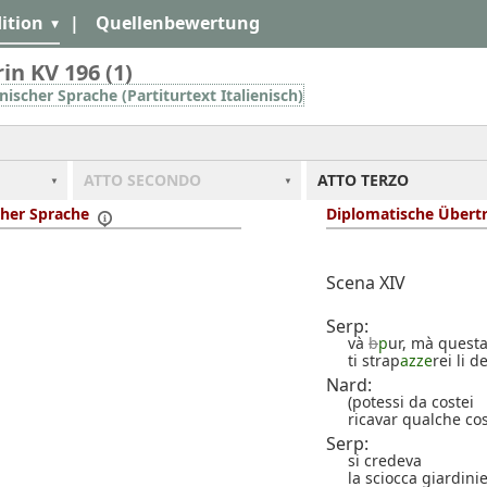
ition
|
Quellenbewertung
in KV 196 (1)
enischer Sprache (Partiturtext Italienisch)
ATTO SECONDO
ATTO TERZO
scher Sprache
Diplomatische Übertr
Scena XIV
Serp:
và
b
p
ur, mà questa
ti strap
azze
rei li d
Nard:
(potessi da costei
ricavar qualche co
Serp:
si credeva
la sciocca giardini