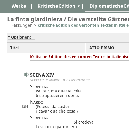
|
Werke
|
Kritische Edition
|
Diplomatische Ed
La finta giardiniera / Die verstellte Gärtner
Fassungen >
Kritische Edition des vertonten Textes in itali
Optionen:
Titel
ATTO PRIMO
Kritische Edition des vertonten Textes in italieni
SCENA XIV
Serpetta
e
Nardo
in osservazione.
Serpetta
Va' pur, ma questa volta
ti strapazzerei li denti.
Nardo
(Potessi da costei
1205
ricavar qualche cosa!)
Serpetta
Si credeva
la sciocca giardiniera