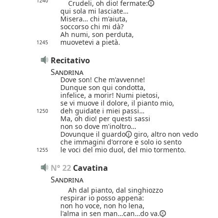
1240
Crudeli, oh dio! fermate:
qui sola mi lasciate…
Misera… chi m'aiuta,
soccorso chi mi dà?
Ah numi, son perduta,
muovetevi a pietà.
1245
Recitativo
Sandrina
Dove son! Che m'avvenne!
Dunque son qui condotta,
infelice, a morir!
Numi pietosi,
se vi muove il dolore, il pianto mio,
deh guidate i miei passi…
1250
Ma, oh dio! per questi sassi
non so dove m'inoltro…
Dovunque
il guardo
giro, altro non vedo
che immagini d'orrore
e solo io sento
le voci del mio duol,
del mio tormento.
1255
N° 22
Cavatina
Sandrina
Ah dal pianto, dal singhiozzo
respirar io posso appena:
non ho voce, non ho lena,
l'alma in sen man…can…do va.