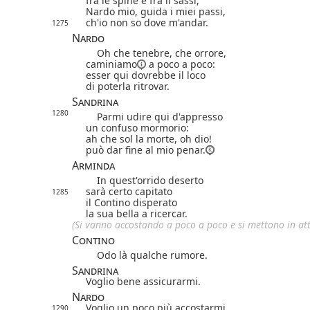
fra le spine e fra li sassi,
Nardo mio, guida i miei passi,
ch'io non so dove m'andar.
1275
Nardo
Oh che tenebre, che orrore,
caminiamo
a poco a poco:
esser qui dovrebbe il loco
di poterla ritrovar.
Sandrina
1280
Parmi udire qui d'appresso
un confuso mormorio:
ah che sol la morte, oh dio!
può dar fine al mio penar.
Arminda
In quest'orrido deserto
sarà certo capitato
1285
il Contino disperato
la sua bella a ricercar.
(Si vanno accostando a poco a poco e si mettono in att
Contino
Odo là qualche rumore.
Sandrina
Voglio bene assicurarmi.
Nardo
Voglio un poco più accostarmi.
1290