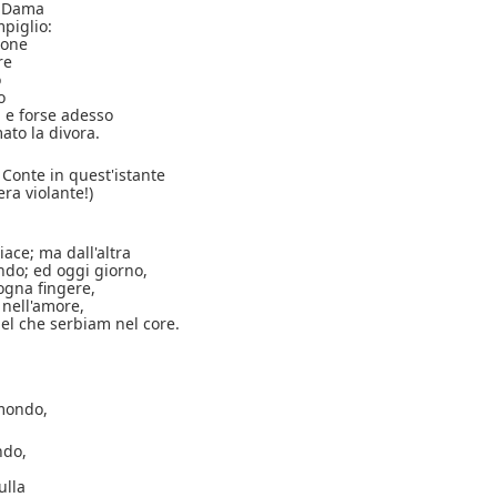
a Dama
mpiglio:
ione
re
o
o
, e forse adesso
ato la divora.
 Conte in quest'istante
ra violante!)
ace; ma dall'altra
ndo; ed oggi giorno,
sogna fingere,
 nell'amore,
el che serbiam nel core.
 mondo,
ndo,
ulla