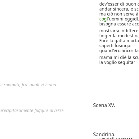
dev'esser di buon 
andar sincera, e sc
ma ciò non serve à
cogl'
uomini oggidì
bisogna essere acc
mostrarsi indiffere
finger la modestin
Fare la gatta morta
saperli lusingar
quand'ero ancor fa
mama mi diè la sc
la voglio seguitar
 rovinati, fra' quali vi è una
Scena XV.
 precipitosamente fuggire diverse
Sandrina.