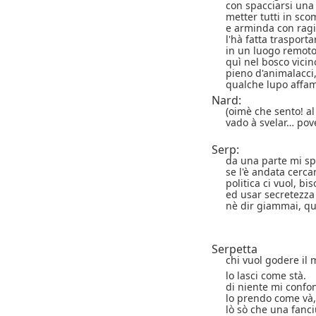
con spacciarsi un
metter tutti in sco
e arminda con rag
l'hà fatta trasporta
in un luogo remot
quì nel bosco vicin
pieno d'animalacci
qualche lupo affam
Nard:
(oimè che sento! al
vado à svelar… pove
Serp:
da una parte mi spi
se l'è andata cerca
politica ci vuol, bi
ed usar secretezza
nè dir giammai, qu
Serpetta
chi vuol godere il
lo lasci come stà.
di niente mi confo
lo prendo come và,
lò sò che una fanci