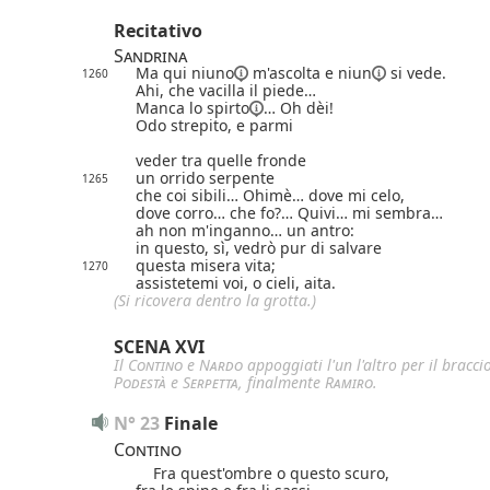
Recitativo
Sandrina
Ma qui
niuno
m'ascolta e
niun
si vede.
1260
Ahi, che vacilla il piede…
Manca lo
spirto
… Oh dèi!
Odo strepito,
e parmi
veder tra quelle fronde
un orrido serpente
1265
che coi sibili… Ohimè… dove mi celo,
dove corro… che fo?… Quivi… mi sembra…
ah non m'inganno… un antro:
in questo, sì, vedrò pur di salvare
questa misera vita;
1270
assistetemi voi, o cieli, aita.
(Si ricovera dentro la grotta.)
SCENA XVI
Il
Contino
e
Nardo
appoggiati l'un l'altro per il bracci
Podestà
e
Serpetta
, finalmente
Ramiro
.
N° 23
Finale
Contino
Fra quest'ombre o questo scuro,