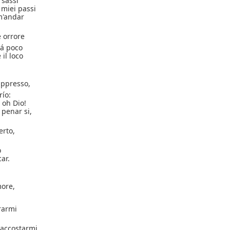
i sassi
 miei passi
m'andar
 orrore
á poco
il loco
appresso,
ío:
 oh Dio!
 penar si,
erto,
o
car.
more,
rarmi
 accostarmi