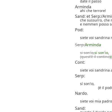
date il passo
Arminda
ahi che terrore!
Sand: et Serp:/Arm
che sussurro, che
e nemmen posso s
Pod:
siete voi sandrina 
Serp:
Arminda
si son'io,
si son'io,
(quest'é il contino)
Cont:
siete voi sandrina
Serp:
sí son'io,
(é il pod
Nardo.
siete voi mia padr
Sand: