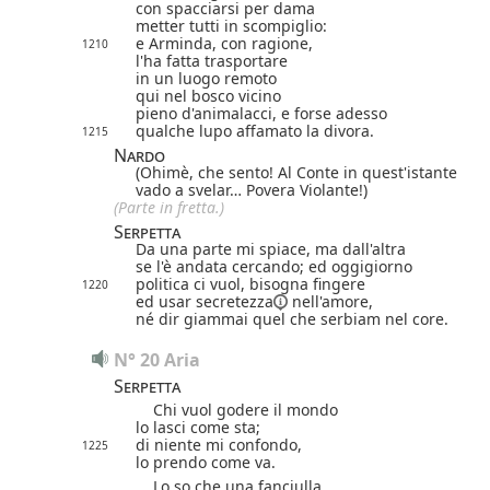
con spacciarsi per dama
metter tutti in scompiglio:
e Arminda, con ragione,
1210
l'ha fatta trasportare
in un luogo remoto
qui nel bosco vicino
pieno d'animalacci, e forse adesso
qualche lupo affamato la divora.
1215
Nardo
(Ohimè, che sento! Al Conte in quest'istante
vado a svelar… Povera Violante!)
(Parte in fretta.)
Serpetta
Da una parte mi spiace, ma dall'altra
se l'è andata cercando; ed oggigiorno
politica ci vuol, bisogna fingere
1220
ed usar
secretezza
nell'amore,
né dir giammai quel che serbiam nel core.
N° 20 Aria
Serpetta
Chi vuol godere il mondo
lo lasci come sta;
di niente mi confondo,
1225
lo prendo come va.
Lo so che una fanciulla