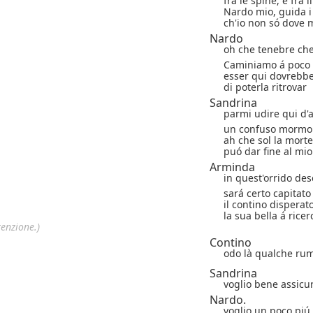
frà le spine, e frà l
Nardo mio, guida i
ch'io non só dove 
Nardo
oh che tenebre che
Caminiamo á poco 
esser qui dovrebbe 
di poterla ritrovar
Sandrina
parmi udire qui d'
un confuso mormor
ah che sol la morte
puó dar fine al mio
Arminda
in quest'orrido des
sará certo capitato
il contino disperat
la sua bella á ricer
enzione.)
Contino
odo là qualche ru
Sandrina
voglio bene assicu
Nardo.
voglio un poco piú