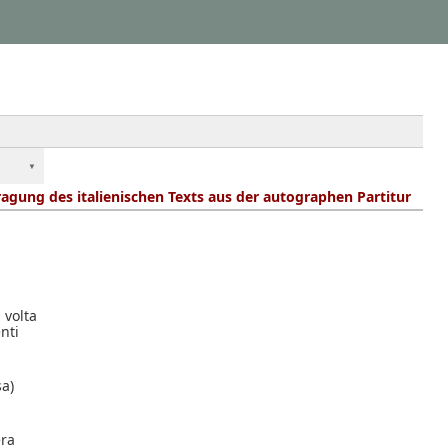
agung des italienischen Texts aus der autographen Partitur
 volta
enti
sa)
era