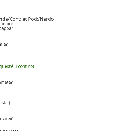
inda/Cont: et Pod:/Nardo
 rumore
cappar.
mia?
(quest'é il contino)
 amata?
está.)
oncina?