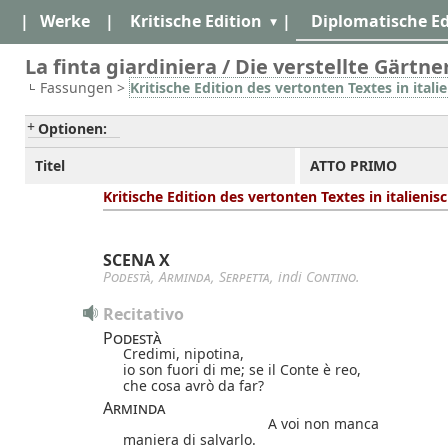
|
Werke
|
Kritische Edition
|
Diplomatische Ed
La finta giardiniera / Die verstellte Gärtner
Fassungen >
Kritische Edition des vertonten Textes in itali
Optionen:
Titel
ATTO PRIMO
Kritische Edition des vertonten Textes in italieni
SCENA X
Podestà
,
Arminda
,
Serpetta
, indi
Contino
.
Recitativo
Podestà
Credimi, nipotina,
io son fuori di me; se il Conte è reo,
che cosa avrò da far?
Arminda
A voi non manca
maniera di salvarlo.