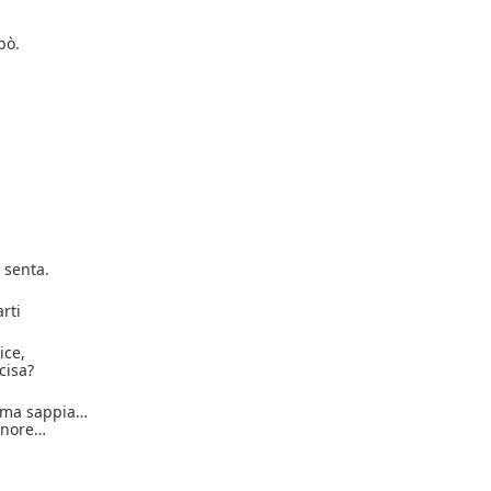
bò.
 senta.
rti
ice,
ccisa?
) ma sappia…
gnore…