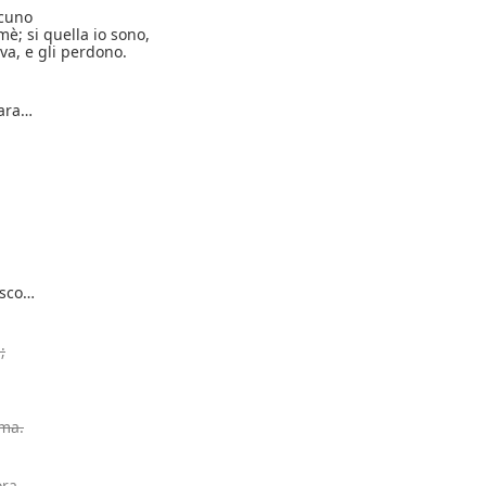
scuno
mè; si quella io sono,
iva, e gli perdono.
cara…
isco…
;
ama.
ora