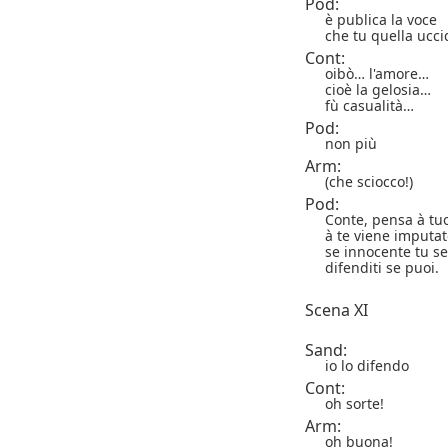
Pod:
è publica la voce
che tu quella ucci
Cont:
oibò… l'amore…
cioè la gelosia…
fù casualità…
Pod:
non più
Arm:
(che sciocco!)
Pod:
Conte, pensa à tuoi
à te viene imputat
se innocente tu sei
difenditi se puoi.
Scena XI
Sand:
io lo difendo
Cont:
oh sorte!
Arm:
oh buona!