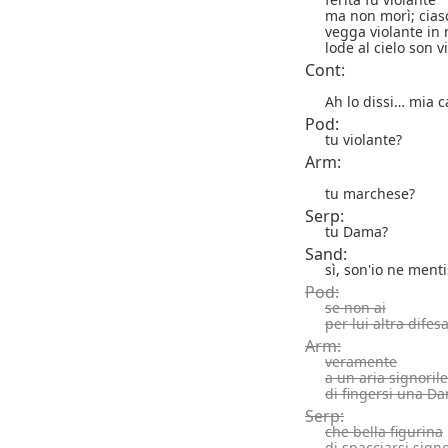
ma non morì; cia
vegga violante in 
lode al cielo son v
Cont:
Ah lo dissi… mia 
Pod:
tu violante?
Arm:
tu marchese?
Serp:
tu Dama?
Sand:
sì, son'io ne ment
Pod:
se non ai
per lui altra difesa
Arm:
veramente
a un aria signorile
di fingersi una D
Serp:
che bella figurina
di spacciarsi sign