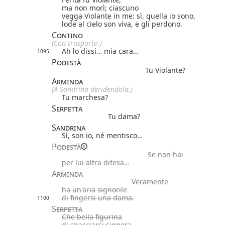
ma non morì; ciascuno
vegga Violante in me: sì, quella io sono,
lode al cielo son viva, e gli perdono.
Contino
(Con trasporto.)
Ah lo dissi… mia cara…
1095
Podestà
Tu Violante?
Arminda
(A Sandrina deridendola.)
Tu marchesa?
Serpetta
Tu dama?
Sandrina
Sì, son io, né mentisco…
Podestà
Se non hai
per lui altra difesa…
Arminda
Veramente
ha un'aria signorile
di fingersi una dama.
1100
Serpetta
Che bella figurina
di spacciarsi signora.