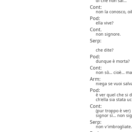
dì che non sai…
Cont:
non la conosco, oi
Pod:
ella vive?
Cont.
non signore.
Serp:
che dite?
Pod:
dunque è morta?
Cont:
non sò… cioè… ma
Arm:
niega se vuoi salva
Pod:
è ver quel che si d
ch'ella sia stata u
Cont:
(pur troppo è ver
signor sì… non si
Serp:
non v'imbrogliate.