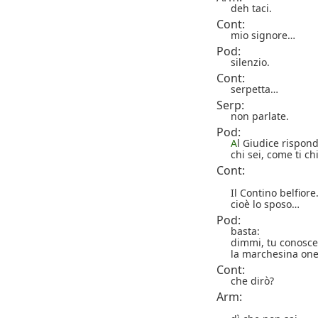
deh taci.
Cont:
mio signore…
Pod:
silenzio.
Cont:
serpetta…
Serp:
non parlate.
Pod:
A
l Giudice rispond
chi sei, come ti ch
Cont:
Il Contino belfior
cioè lo sposo…
Pod:
basta:
dimmi, tu conosce
la marchesina one
Cont:
che dirò?
Arm: