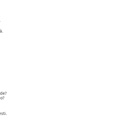
…
à.
nde?
eo?
sti.