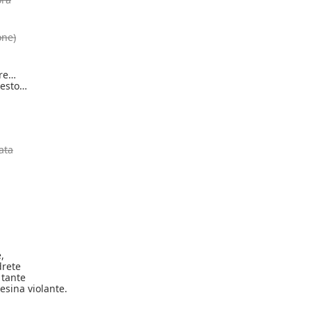
one)
are…
testo…
ata
,
drete
 tante
esina violante.