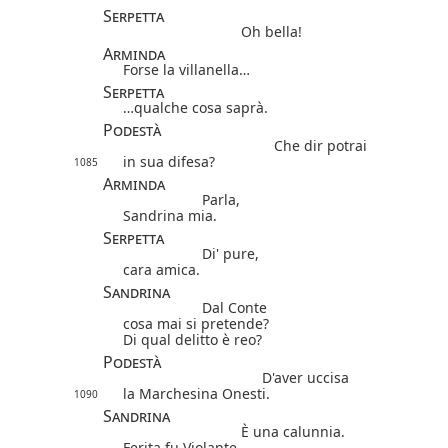
Serpetta
Oh bella!
Arminda
Forse la villanella…
Serpetta
…qualche cosa saprà.
Podestà
Che dir potrai
in sua difesa?
1085
Arminda
Parla,
Sandrina mia.
Serpetta
Di' pure,
cara amica.
Sandrina
Dal Conte
cosa mai si pretende?
Di qual delitto è reo?
Podestà
D'aver uccisa
la Marchesina Onesti.
1090
Sandrina
È una calunnia.
Ferita fu Violante,