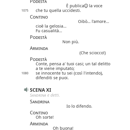
Podestà
È
publica
la voce
che tu quella uccidesti.
1075
Contino
Oibò… l'amore…
cioè la gelosia…
Fu casualità…
Podestà
Non più.
Arminda
(Che sciocco!)
Podestà
Conte, pensa a' tuoi casi; un tal delitto
a te viene imputato;
se innocente tu sei (così l'intendo),
1080
difenditi se puoi.
SCENA XI
Sandrina
e detti.
Sandrina
Io lo difendo.
Contino
Oh sorte!
Arminda
Oh buona!