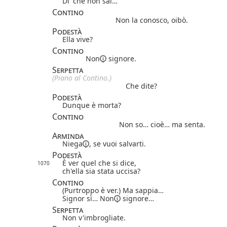
Di' che non sai…
Contino
Non la conosco, oibò.
Podestà
Ella vive?
Contino
Non
signore.
Serpetta
(Piano al Contino.)
Che dite?
Podestà
Dunque è morta?
Contino
Non so… cioè… ma senta.
Arminda
Niega
, se vuoi salvarti.
Podestà
È ver quel che si dice,
1070
ch'ella sia stata uccisa?
Contino
(Purtroppo è ver.) Ma sappia…
Signor sì…
Non
signore…
Serpetta
Non v'imbrogliate.