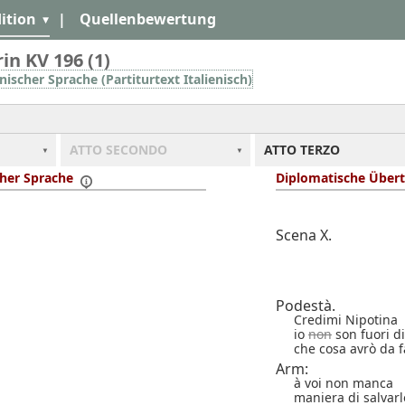
ition
|
Quellenbewertung
in KV 196 (1)
enischer Sprache (Partiturtext Italienisch)
ATTO SECONDO
ATTO TERZO
scher Sprache
Diplomatische Übert
Scena X.
Podestà.
Credimi Nipotina
io
non
son fuori di
che cosa avrò da f
Arm:
à voi non manca
maniera di salvarl