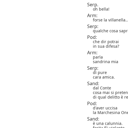
Serp.
oh bella!
Arm:
forse la villanella
Serp:
qualche cosa sapr
Pod:
che dir potrai
in sua difesa?
Arm:
parla
sandrina mia
Serp:
dì pure
cara amica.
Sand:
dal Conte
cosa mai si prete
di qual delitto è r
Pod:
d'aver uccisa
la Marchesina One
Sand:
è una calunnia.
ferita fù violante