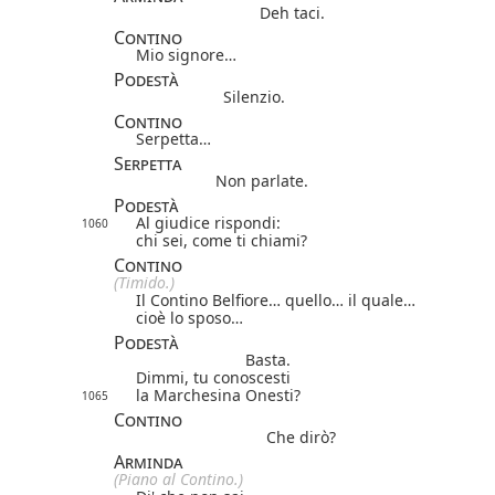
Deh taci.
Contino
Mio signore…
Podestà
Silenzio.
Contino
Serpetta…
Serpetta
Non parlate.
Podestà
Al giudice rispondi:
1060
chi sei, come ti chiami?
Contino
(Timido.)
Il Contino Belfiore… quello… il quale…
cioè lo sposo…
Podestà
Basta.
Dimmi, tu conoscesti
la Marchesina Onesti?
1065
Contino
Che dirò?
Arminda
(Piano al Contino.)