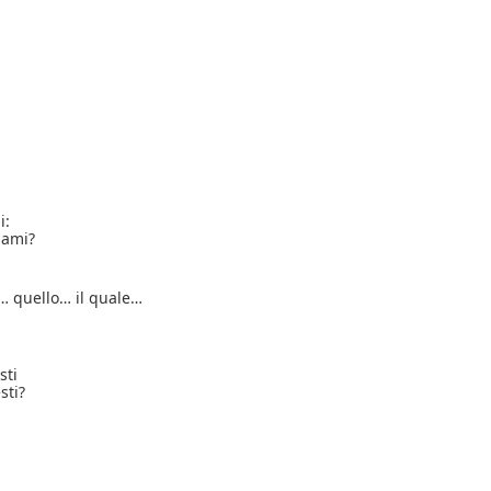
i:
iami?
e… quello… il quale…
sti
sti?