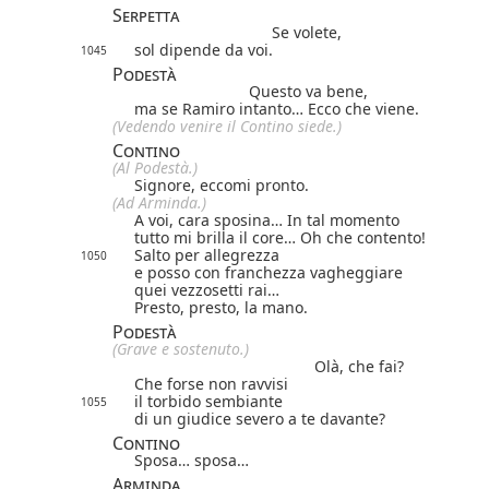
Serpetta
Se volete,
sol dipende da voi.
1045
Podestà
Questo va bene,
ma se Ramiro intanto… Ecco che viene.
(Vedendo venire il Contino siede.)
Contino
(Al Podestà.)
Signore, eccomi pronto.
(Ad Arminda.)
A voi, cara sposina… In tal momento
tutto mi brilla il core… Oh che contento!
Salto per allegrezza
1050
e posso con franchezza vagheggiare
quei vezzosetti rai…
Presto, presto, la mano.
Podestà
(Grave e sostenuto.)
Olà, che fai?
Che forse non ravvisi
il torbido sembiante
1055
di un giudice severo a te davante?
Contino
Sposa… sposa…
Arminda