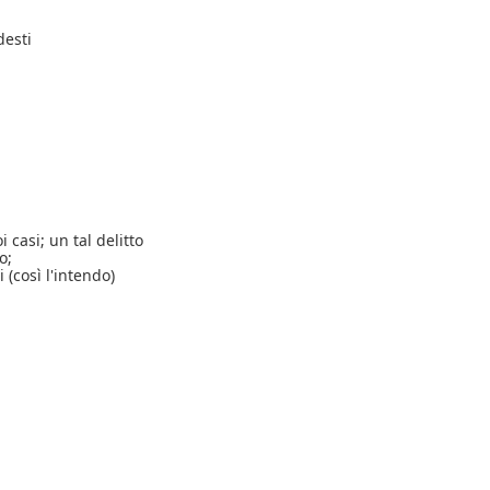
desti
 casi; un tal delitto
o;
 (così l'intendo)