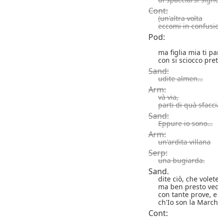
Cont:
(un'altra volta
eccomi in confusi
Pod:
ma figlia mia ti p
con si sciocco pre
Sand:
udite almen…
Arm:
và via,
parti di quà sfacci
Sand:
Eppure io sono…
Arm:
un'ardita villana
Serp:
una bugiarda.
Sand.
dite ciò, che volete
ma ben presto ve
con tante prove, e
ch'Io son la March
Cont: