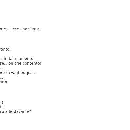
nto… Ecco che viene.
ronto;
a… in tal momento
core… oh che contento!
za,
hezza vagheggiare
i…
mano.
isi
te
ro à te davante?