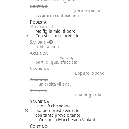
Contino
(Un'altra volta
eccomi in confusione.)
Podestà
(A Sandrina.)
Ma figlia mia, ti pare…
Con sì sciocco pretesto…
1105
Sandrina
Udite almen…
Arminda
Va' via,
parti di qua, sfacciata.
Sandrina
Eppure io sono…
Arminda
…un'ardita villana.
Serpetta
…una bugiarda.
Sandrina
Dite ciò che volete,
ma ben presto vedrete
1110
con tante prove e tante
ch'io son la Marchesina Violante.
Contino