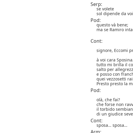
Serp:
se volete
sol dipende da voi
Pod:
questo và bene;
ma se Ramiro inta
Cont:
signore, Eccomi p
à voi cara Sposin
tutto mi brilla il 
salto per allegrez
e posso con franc
quei vezzosetti ra
Presto presto la 
Pod:
olà, che fai?
che forse non ravv
il torbido sembian
di un giudice seve
Cont:
sposa… sposa…
Arm: