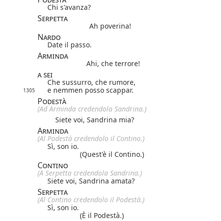
Chi s'avanza?
Serpetta
Ah poverina!
Nardo
Date il passo.
Arminda
Ahi, che terrore!
a sei
Che sussurro, che rumore,
e nemmen posso scappar.
1305
Podestà
(Ad Arminda credendola Sandrina.)
Siete voi, Sandrina mia?
Arminda
(Al Podestà credendolo il Contino.)
Sì, son io.
(Quest'è il Contino.)
Contino
(A Serpetta credendola Sandrina.)
Siete voi, Sandrina amata?
Serpetta
(Al Contino credendolo il Podestà.)
Sì, son io.
(È il Podestà.)