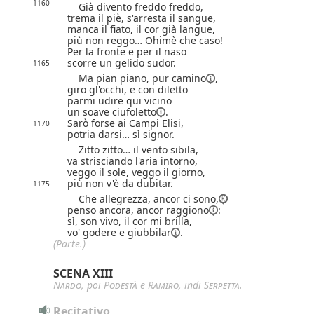
1160
Già divento freddo freddo,
trema il piè, s'arresta il sangue,
manca il fiato, il cor già langue,
più non reggo… Ohimè che caso!
Per la fronte e per il naso
scorre un gelido sudor.
1165
Ma pian piano, pur
camino
,
giro gl'occhi, e con diletto
parmi udire qui vicino
un soave
ciufoletto
.
Sarò forse ai Campi Elisi,
1170
potria darsi… sì signor.
Zitto zitto… il vento sibila,
va strisciando l'aria intorno,
veggo il sole, veggo il giorno,
più non v'è da dubitar.
1175
Che allegrezza, ancor ci sono,
penso ancora, ancor
raggiono
:
sì, son vivo, il cor mi brilla,
vo' godere e
giubbilar
.
(Parte.)
SCENA XIII
Nardo
, poi
Podestà
e
Ramiro
, indi
Serpetta
.
Recitativo