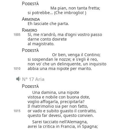
Podestà
Ma pian, non tanta fretta;
si potrebbe… (Che imbroglio! )
Arminda
Eh lasciate che parta.
Ramiro
Sì, me n'andrò, ma d'ogni vostro passo
1005
darne conto dovrete
al magistrato.
Podestà
Or ben, venga il Contino;
si sospendan le nozze; e s'egli è reo,
non vo' che un delinquente, un inquisito
abbia una mia nipote per marito.
1010
N° 17 Aria
Podestà
Una damina, una nipote
vistosa e nobile con buona dote,
voglio affogarla, precipitarla?
Il matrimonio sia per non fatto,
or vado e subito guasto il contratto,
1015
questo far devesi, questo convien.
Sarei tacciato nell'Alemagna,
avrei la critica in Francia, in Spagna;