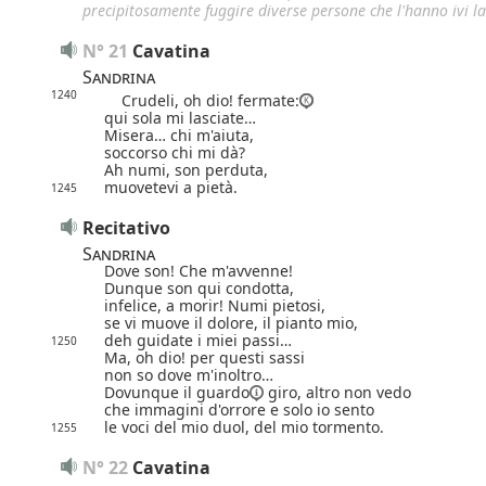
precipitosamente fuggire diverse persone che l'hanno ivi la
N° 21
Cavatina
Sandrina
1240
Crudeli, oh dio! fermate:
qui sola mi lasciate…
Misera… chi m'aiuta,
soccorso chi mi dà?
Ah numi, son perduta,
muovetevi a pietà.
1245
Recitativo
Sandrina
Dove son! Che m'avvenne!
Dunque son qui condotta,
infelice, a morir!
Numi pietosi,
se vi muove il dolore, il pianto mio,
deh guidate i miei passi…
1250
Ma, oh dio! per questi sassi
non so dove m'inoltro…
Dovunque
il guardo
giro, altro non vedo
che immagini d'orrore
e solo io sento
le voci del mio duol,
del mio tormento.
1255
N° 22
Cavatina