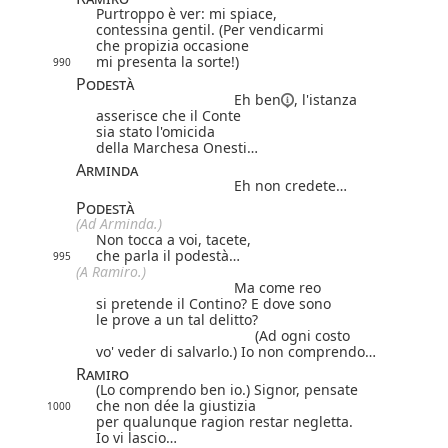
Purtroppo è ver: mi spiace,
contessina gentil. (Per vendicarmi
che propizia occasione
mi presenta la sorte!)
990
Podestà
Eh ben
, l'istanza
asserisce che il Conte
sia stato l'omicida
della Marchesa Onesti…
Arminda
Eh non credete…
Podestà
(Ad Arminda.)
Non tocca a voi, tacete,
che parla il podestà…
995
(A Ramiro.)
Ma come reo
si pretende il Contino? E dove sono
le prove a un tal delitto?
(Ad ogni costo
vo' veder di salvarlo.) Io non comprendo…
Ramiro
(Lo comprendo ben io.) Signor, pensate
che non dée la giustizia
1000
per qualunque ragion restar negletta.
Io vi lascio…