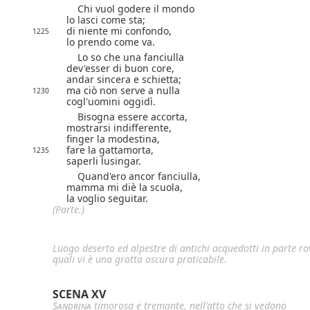
Chi vuol godere il mondo
lo lasci come sta;
di niente mi confondo,
1225
lo prendo come va.
Lo so che una fanciulla
dev'esser di buon core,
andar sincera e schietta;
ma ciò non serve a nulla
1230
cogl'uomini oggidì.
Bisogna essere accorta,
mostrarsi indifferente,
finger la modestina,
fare la gattamorta,
1235
saperli lusingar.
Quand'ero ancor fanciulla,
mamma mi diè la scuola,
la voglio seguitar.
(Parte.)
Luogo deserto ed alpestre di antichi acquedotti in parte rov
quali vi è una grotta oscura praticabile.
SCENA XV
Sandrina
timorosa e tremante, nell'atto che si vedono