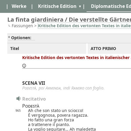
|
Werke
|
Kritische Edition
|
Diplomatische Ed
La finta giardiniera / Die verstellte Gärtner
Fassungen >
Kritische Edition des vertonten Textes in itali
Optionen:
Titel
ATTO PRIMO
Kritische Edition des vertonten Textes in italienische
SCENA VII
Podestà
, poi
Arminda
, indi
Ramiro
con foglio.
Recitativo
Podestà
Ah che son stato un sciocco!
965
È vergognosa, povera ragazza.
Ho fatto una gran forza
a trattenere il pianto.
La voglio seguitare… Ah maledetta