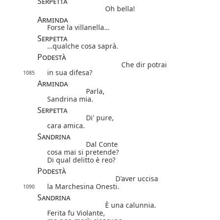
Serpetta
Oh bella!
Arminda
Forse la villanella…
Serpetta
…qualche cosa saprà.
Podestà
Che dir potrai
in sua difesa?
1085
Arminda
Parla,
Sandrina mia.
Serpetta
Di' pure,
cara amica.
Sandrina
Dal Conte
cosa mai si pretende?
Di qual delitto è reo?
Podestà
D'aver uccisa
la Marchesina Onesti.
1090
Sandrina
È una calunnia.
Ferita fu Violante,