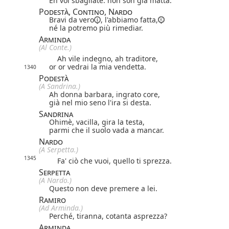
Eh voi sbagliate: non son già matta.
Podestà, Contino, Nardo
Bravi
da vero
, l'abbiamo fatta,
né la potremo più rimediar.
Arminda
(Al Conte.)
Ah vile indegno, ah traditore,
or or vedrai la mia vendetta.
1340
Podestà
(A Sandrina.)
Ah donna barbara, ingrato core,
già nel mio seno l'ira si desta.
Sandrina
Ohimè, vacilla, gira la testa,
parmi che il suolo vada a mancar.
Nardo
(A Serpetta.)
1345
Fa' ciò che vuoi, quello ti sprezza.
Serpetta
(A Nardo.)
Questo non deve premere a lei.
Ramiro
(Ad Arminda.)
Perché, tiranna, cotanta asprezza?
Arminda