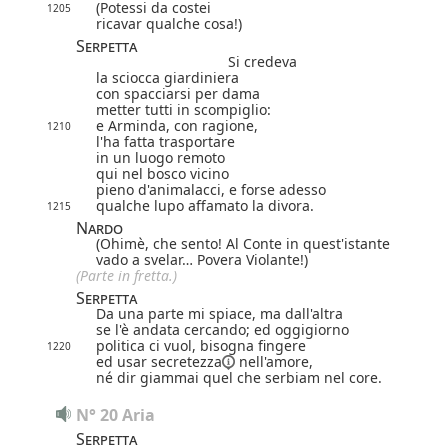
(Potessi da costei
1205
ricavar qualche cosa!)
Serpetta
Si credeva
la sciocca giardiniera
con spacciarsi per dama
metter tutti in scompiglio:
e Arminda, con ragione,
1210
l'ha fatta trasportare
in un luogo remoto
qui nel bosco vicino
pieno d'animalacci, e forse adesso
qualche lupo affamato la divora.
1215
Nardo
(Ohimè, che sento! Al Conte in quest'istante
vado a svelar… Povera Violante!)
(Parte in fretta.)
Serpetta
Da una parte mi spiace, ma dall'altra
se l'è andata cercando; ed oggigiorno
politica ci vuol, bisogna fingere
1220
ed usar
secretezza
nell'amore,
né dir giammai quel che serbiam nel core.
N° 20 Aria
Serpetta