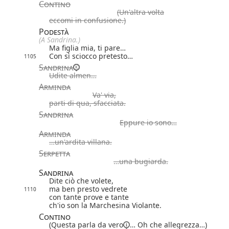
Contino
(Un'altra volta
eccomi in confusione.)
Podestà
(A Sandrina.)
Ma figlia mia, ti pare…
Con sì sciocco pretesto…
1105
Sandrina
Udite almen…
Arminda
Va' via,
parti di qua, sfacciata.
Sandrina
Eppure io sono…
Arminda
…un'ardita villana.
Serpetta
…una bugiarda.
Sandrina
Dite ciò che volete,
ma ben presto vedrete
1110
con tante prove e tante
ch'io son la Marchesina Violante.
Contino
(Questa parla
da vero
… Oh che allegrezza…)