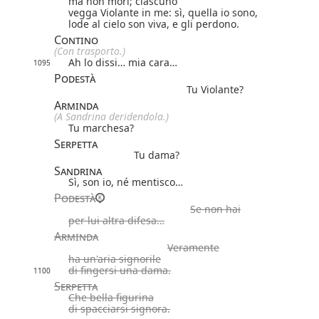
ma non morì; ciascuno
vegga Violante in me: sì, quella io sono,
lode al cielo son viva, e gli perdono.
Contino
(Con trasporto.)
Ah lo dissi… mia cara…
1095
Podestà
Tu Violante?
Arminda
(A Sandrina deridendola.)
Tu marchesa?
Serpetta
Tu dama?
Sandrina
Sì, son io, né mentisco…
Podestà
Se non hai
per lui altra difesa…
Arminda
Veramente
ha un'aria signorile
di fingersi una dama.
1100
Serpetta
Che bella figurina
di spacciarsi signora.