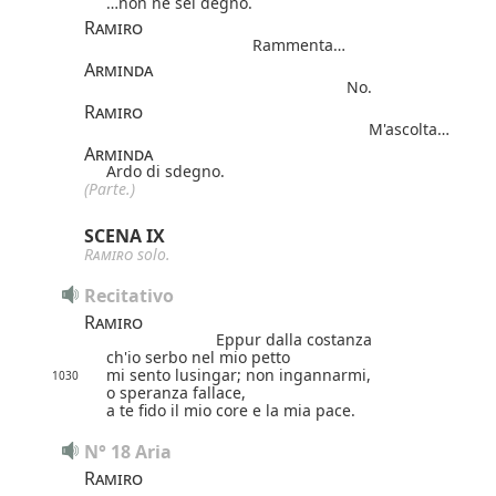
…non ne sei degno.
Ramiro
Rammenta…
Arminda
No.
Ramiro
M'ascolta…
Arminda
Ardo di sdegno.
(Parte.)
SCENA IX
Ramiro
solo.
Recitativo
Ramiro
Eppur dalla costanza
ch'io serbo nel mio petto
mi sento lusingar; non ingannarmi,
1030
o speranza fallace,
a te fido il mio core e la mia pace.
N° 18 Aria
Ramiro