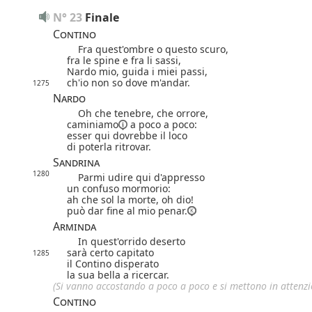
N° 23
Finale
Contino
Fra quest'ombre o questo scuro,
fra le spine e fra li sassi,
Nardo mio, guida i miei passi,
ch'io non so dove m'andar.
1275
Nardo
Oh che tenebre, che orrore,
caminiamo
a poco a poco:
esser qui dovrebbe il loco
di poterla ritrovar.
Sandrina
1280
Parmi udire qui d'appresso
un confuso mormorio:
ah che sol la morte, oh dio!
può dar fine al mio penar.
Arminda
In quest'orrido deserto
sarà certo capitato
1285
il Contino disperato
la sua bella a ricercar.
(Si vanno accostando a poco a poco e si mettono in attenzi
Contino