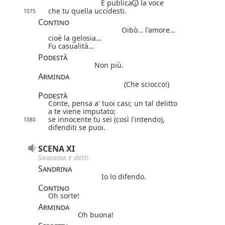
È
publica
la voce
che tu quella uccidesti.
1075
Contino
Oibò… l'amore…
cioè la gelosia…
Fu casualità…
Podestà
Non più.
Arminda
(Che sciocco!)
Podestà
Conte, pensa a' tuoi casi; un tal delitto
a te viene imputato;
se innocente tu sei (così l'intendo),
1080
difenditi se puoi.
SCENA XI
Sandrina
e detti.
Sandrina
Io lo difendo.
Contino
Oh sorte!
Arminda
Oh buona!