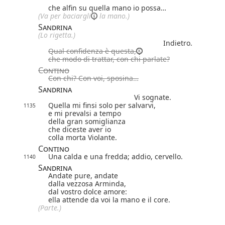
che alfin su quella mano io possa…
(Va per baciar
gli
la mano.)
Sandrina
(Lo rigetta.)
Indietro.
Qual confidenza è questa,
che modo di trattar, con chi parlate?
Contino
Con chi? Con voi, sposina…
Sandrina
Vi sognate.
Quella mi finsi solo per salvarvi,
1135
e mi prevalsi a tempo
della gran somiglianza
che diceste aver io
colla morta Violante.
Contino
Una calda e una fredda; addio, cervello.
1140
Sandrina
Andate pure, andate
dalla vezzosa Arminda,
dal vostro dolce amore:
ella attende da voi la mano e il core.
(Parte.)