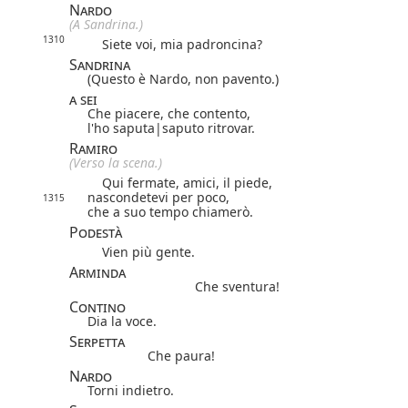
Nardo
(A Sandrina.)
1310
Siete voi, mia padroncina?
Sandrina
(Questo è Nardo, non pavento.)
a sei
Che piacere, che contento,
l'ho
saputa|
saputo
ritrovar.
Ramiro
(Verso la scena.)
Qui fermate, amici, il piede,
nascondetevi per poco,
1315
che a suo tempo chiamerò.
Podestà
Vien più gente.
Arminda
Che sventura!
Contino
Dia la voce.
Serpetta
Che paura!
Nardo
Torni indietro.