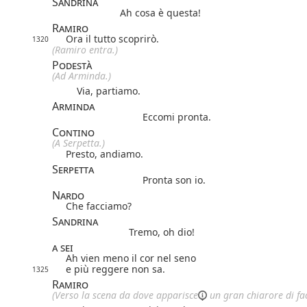
Sandrina
Ah cosa è questa!
Ramiro
Ora il tutto scoprirò.
1320
(Ramiro entra.)
Podestà
(Ad Arminda.)
Via, partiamo.
Arminda
Eccomi pronta.
Contino
(A Serpetta.)
Presto, andiamo.
Serpetta
Pronta son io.
Nardo
Che facciamo?
Sandrina
Tremo, oh dio!
a sei
Ah vien meno il cor nel seno
e più reggere non sa.
1325
Ramiro
(Verso la scena da dove
apparisce
un gran chiarore di fac