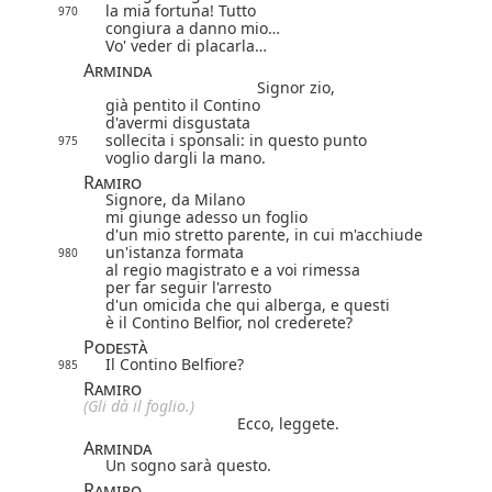
la mia fortuna! Tutto
970
congiura a danno mio…
Vo' veder di placarla…
Arminda
Signor zio,
già pentito il Contino
d'avermi disgustata
sollecita i sponsali: in questo punto
975
voglio dargli la mano.
Ramiro
Signore, da Milano
mi giunge adesso un foglio
d'un mio stretto parente, in cui m'acchiude
un'istanza formata
980
al regio magistrato e a voi rimessa
per far seguir l'arresto
d'un omicida che qui alberga, e questi
è il Contino Belfior, nol crederete?
Podestà
Il Contino Belfiore?
985
Ramiro
(Gli dà il foglio.)
Ecco, leggete.
Arminda
Un sogno sarà questo.
Ramiro