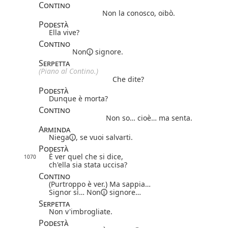
Contino
Non la conosco, oibò.
Podestà
Ella vive?
Contino
Non
signore.
Serpetta
(Piano al Contino.)
Che dite?
Podestà
Dunque è morta?
Contino
Non so… cioè… ma senta.
Arminda
Niega
, se vuoi salvarti.
Podestà
È ver quel che si dice,
1070
ch'ella sia stata uccisa?
Contino
(Purtroppo è ver.) Ma sappia…
Signor sì…
Non
signore…
Serpetta
Non v'imbrogliate.
Podestà