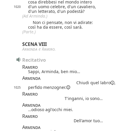
cosa direbbesi nel mondo intero
d'un uomo celebre, d'un cavaliero,
1020
d'un letterato, d'un podestà?
(Ad Arminda.)
Non ci pensate, non vi adirate:
così ha da essere, così sarà.
(Parte.)
SCENA VIII
Arminda
e
Ramiro
.
Recitativo
Ramiro
Sappi, Arminda, ben mio…
Arminda
Chiudi quel
labro
,
perfido menzogner.
1025
Ramiro
T'inganni, io sono…
Arminda
…odioso agl'occhi miei.
Ramiro
Dell'amor tuo…
Arminda