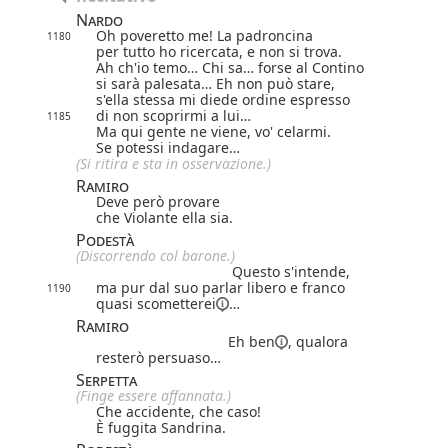
Nardo
Oh poveretto me! La padroncina
1180
per tutto ho ricercata, e non si trova.
Ah ch'io temo… Chi sa… forse al Contino
si sarà palesata… Eh non può stare,
s'ella stessa mi diede ordine espresso
di non scoprirmi a lui…
1185
Ma qui gente ne viene, vo' celarmi.
Se potessi indagare…
(Si ritira e sta in osservazione.)
Ramiro
Deve però provare
che Violante ella sia.
Podestà
(Discorrendo col barone.)
Questo s'intende,
ma pur dal suo parlar libero e franco
1190
quasi
scometterei
…
Ramiro
Eh ben
, qualora
resterò persuaso…
Serpetta
(Finge essere affannata.)
Che accidente, che caso!
È fuggita Sandrina.