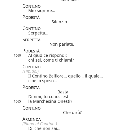
Contino
Mio signore…
Podestà
Silenzio.
Contino
Serpetta…
Serpetta
Non parlate.
Podestà
Al giudice rispondi:
1060
chi sei, come ti chiami?
Contino
(Timido.)
Il Contino Belfiore… quello… il quale…
cioè lo sposo…
Podestà
Basta.
Dimmi, tu conoscesti
la Marchesina Onesti?
1065
Contino
Che dirò?
Arminda
(Piano al Contino.)
Di' che non sai…