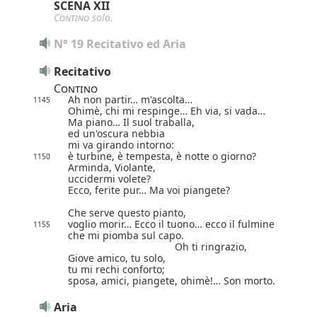
SCENA XII
Contino
solo.
N° 19 Recitativo ed Aria
Recitativo
Contino
Ah non partir… m'ascolta…
1145
Ohimè, chi mi respinge… Eh via, si vada…
Ma piano… Il suol traballa,
ed un'oscura nebbia
mi va girando intorno:
è turbine, è tempesta, è notte o giorno?
1150
Arminda, Violante,
uccidermi volete?
Ecco, ferite pur…
Ma voi piangete?
Che serve questo pianto,
voglio morir…
Ecco il tuono… ecco il fulmine
1155
che mi piomba sul capo.
Oh ti ringrazio,
Giove amico, tu solo,
tu mi rechi conforto;
sposa, amici, piangete, ohimè!… Son morto.
Aria