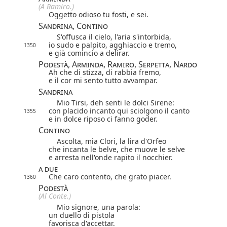
(A Ramiro.)
Oggetto odioso tu fosti, e sei.
Sandrina, Contino
S'offusca il cielo, l'aria s'intorbida,
io sudo e palpito, agghiaccio e tremo,
1350
e già comincio a delirar.
Podestà, Arminda, Ramiro, Serpetta, Nardo
Ah che di stizza, di rabbia fremo,
e il cor mi sento tutto avvampar.
Sandrina
Mio Tirsi, deh senti le dolci Sirene:
con placido incanto qui sciolgono il canto
1355
e in dolce riposo ci fanno goder.
Contino
Ascolta, mia Clori, la lira d'Orfeo
che incanta le belve, che muove le selve
e arresta nell'onde rapito il nocchier.
a due
Che caro contento, che grato piacer.
1360
Podestà
(Al Conte.)
Mio signore, una parola:
un duello di pistola
favorisca d'accettar.