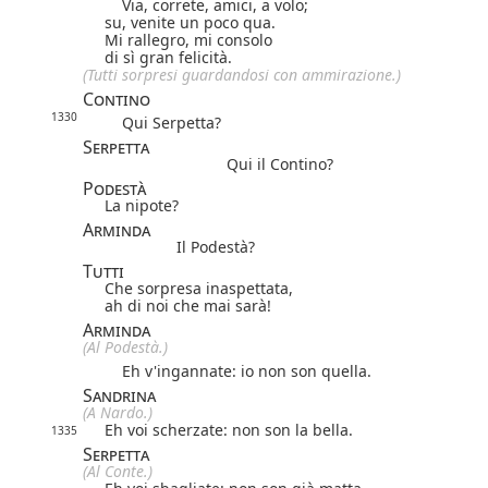
Via, correte, amici, a volo;
su, venite un poco qua.
Mi rallegro, mi consolo
di sì gran felicità.
(Tutti sorpresi guardandosi con ammirazione.)
Contino
1330
Qui Serpetta?
Serpetta
Qui il Contino?
Podestà
La nipote?
Arminda
Il Podestà?
Tutti
Che sorpresa inaspettata,
ah di noi che mai sarà!
Arminda
(Al Podestà.)
Eh v'ingannate: io non son quella.
Sandrina
(A Nardo.)
Eh voi scherzate: non son la bella.
1335
Serpetta
(Al Conte.)