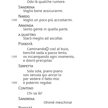
Odo là qualche rumore.
Sandrina
Voglio bene assicurarmi.
Nardo
Voglio un poco più accostarmi.
1290
Arminda
Sento gente in quella parte.
a quattro
Starò meglio ad ascoltar.
Podestà
Caminando
così al buio,
benché vada a passo lento,
vo inciampando ogni momento,
1295
e dovrò precipitar.
Serpetta
Sola sola, piano piano
son venuta qui ancor'io
per vedere il fatto mio
e potermi regolar.
1300
Contino
Chi va là?
Sandrina
Ohimè meschina!
Podestà