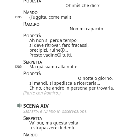
Podestà
Ohimè! che dici?
Nardo
(Fuggita, come mai!)
1195
Ramiro
Non mi capacito.
Podestà
Ah non si perda tempo:
si deve ritrovar, farò fracassi,
precipizi,
ruine
…
Presto
vadino
tutti.
Serpetta
Ma già siamo alla notte.
1200
Podestà
O notte o giorno,
si mandi, si spedisca a ricercarla…
Eh no, che andrò in persona per trovarla.
(Parte con Ramiro.)
SCENA XIV
Serpetta
e
Nardo
in osservazione.
Serpetta
Va' pur, ma questa volta
ti strapazzerei li denti.
Nardo