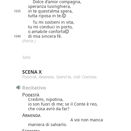
Dolce d'amor compagna,
speranza lusinghiera,
in te quest'alma spera,
1035
tutta riposa in te.
Tu mi sostieni in vita,
tu mi conduci in porto,
o amabile conforto
di mia sincera fé.
1040
(Parte.)
Sala.
SCENA X
Podestà
,
Arminda
,
Serpetta
, indi
Contino
.
Recitativo
Podestà
Credimi, nipotina,
io son fuori di me; se il Conte è reo,
che cosa avrò da far?
Arminda
A voi non manca
maniera di salvarlo.