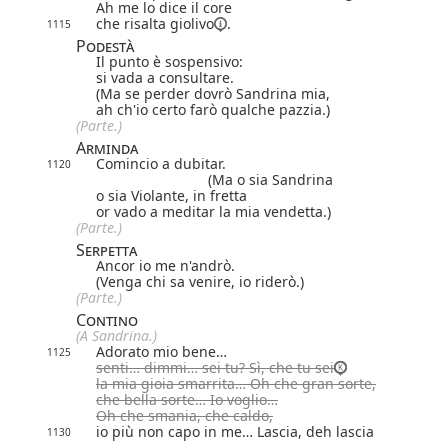
Ah me lo dice il core
che risalta
giolivo
.
1115
Podestà
Il punto è sospensivo:
si vada a consultare.
(Ma se perder dovrò Sandrina mia,
ah ch'io certo farò qualche pazzia.)
(Parte.)
Arminda
Comincio a dubitar.
1120
(Ma o sia Sandrina
o sia Violante, in fretta
or vado a meditar la mia vendetta.)
(Parte.)
Serpetta
Ancor io me n'andrò.
(Venga chi sa venire, io riderò.)
(Parte.)
Contino
(A Sandrina.)
Adorato mio bene…
1125
senti… dimmi… sei tu? Sì, che tu sei
la mia gioia smarrita… Oh che gran sorte,
che bella sorte… Io voglio…
Oh che smania, che caldo,
io più non capo in me… Lascia, deh lascia
1130