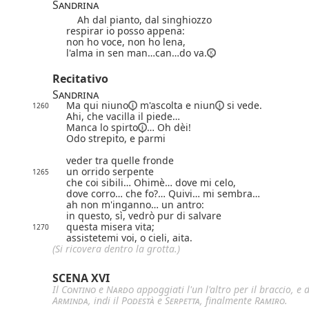
Sandrina
Ah dal pianto, dal singhiozzo
respirar io posso appena:
non ho voce, non ho lena,
l'alma in sen man…can…do va.
Recitativo
Sandrina
Ma qui
niuno
m'ascolta e
niun
si vede.
1260
Ahi, che vacilla il piede…
Manca lo
spirto
… Oh dèi!
Odo strepito,
e parmi
veder tra quelle fronde
un orrido serpente
1265
che coi sibili… Ohimè… dove mi celo,
dove corro… che fo?… Quivi… mi sembra…
ah non m'inganno… un antro:
in questo, sì, vedrò pur di salvare
questa misera vita;
1270
assistetemi voi, o cieli, aita.
(Si ricovera dentro la grotta.)
SCENA XVI
Il
Contino
e
Nardo
appoggiati l'un l'altro per il braccio, e 
Arminda
, indi il
Podestà
e
Serpetta
, finalmente
Ramiro
.