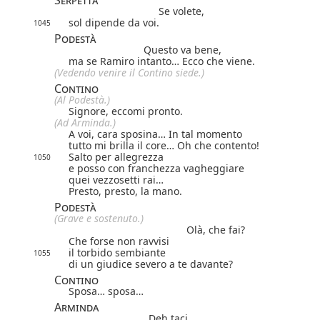
Serpetta
Se volete,
sol dipende da voi.
1045
Podestà
Questo va bene,
ma se Ramiro intanto… Ecco che viene.
(Vedendo venire il Contino siede.)
Contino
(Al Podestà.)
Signore, eccomi pronto.
(Ad Arminda.)
A voi, cara sposina… In tal momento
tutto mi brilla il core… Oh che contento!
Salto per allegrezza
1050
e posso con franchezza vagheggiare
quei vezzosetti rai…
Presto, presto, la mano.
Podestà
(Grave e sostenuto.)
Olà, che fai?
Che forse non ravvisi
il torbido sembiante
1055
di un giudice severo a te davante?
Contino
Sposa… sposa…
Arminda
Deh taci.