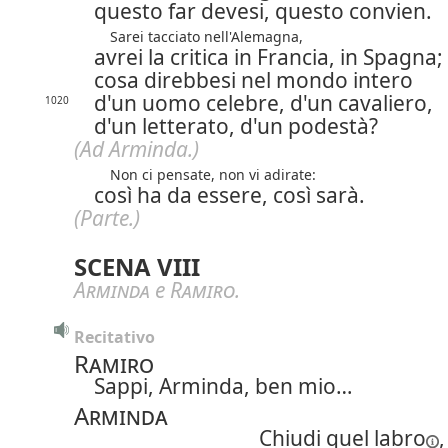
questo far devesi, questo convien.
Sarei tacciato nell'Alemagna,
avrei la critica in Francia, in Spagna;
cosa direbbesi nel mondo intero
d'un uomo celebre, d'un cavaliero,
1020
d'un letterato, d'un podestà?
(Ad Arminda.)
Non ci pensate, non vi adirate:
così ha da essere, così sarà.
(Parte.)
SCENA VIII
Arminda
e
Ramiro
.
Recitativo
Ramiro
Sappi, Arminda, ben mio…
Arminda
Chiudi quel
labro
,