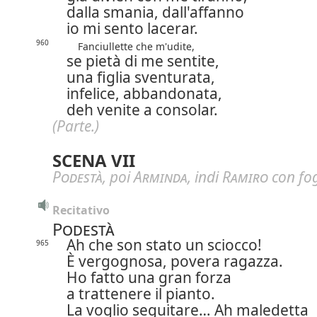
dalla smania, dall'affanno
io mi sento lacerar.
960
Fanciullette che m'udite,
se pietà di me sentite,
una figlia sventurata,
infelice, abbandonata,
deh venite a consolar.
(Parte.)
SCENA VII
Podestà
, poi
Arminda
, indi
Ramiro
con fog
Recitativo
Podestà
Ah che son stato un sciocco!
965
È vergognosa, povera ragazza.
Ho fatto una gran forza
a trattenere il pianto.
La voglio seguitare… Ah maledetta