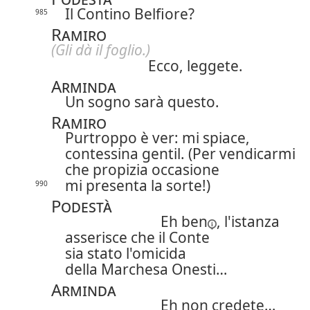
Il Contino Belfiore?
985
Ramiro
(Gli dà il foglio.)
Ecco, leggete.
Arminda
Un sogno sarà questo.
Ramiro
Purtroppo è ver: mi spiace,
contessina gentil. (Per vendicarmi
che propizia occasione
mi presenta la sorte!)
990
Podestà
Eh ben
, l'istanza
asserisce che il Conte
sia stato l'omicida
della Marchesa Onesti…
Arminda
Eh non credete…