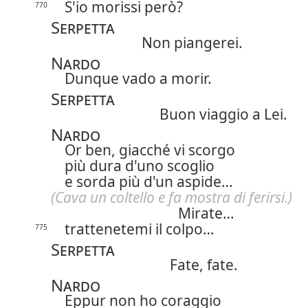
S'io morissi però?
770
Serpetta
Non piangerei.
Nardo
Dunque vado a morir.
Serpetta
Buon viaggio a Lei.
Nardo
Or ben, giacché vi scorgo
più dura d'uno scoglio
e sorda più d'un aspide…
(Cava un coltello e fa mostra di ferirsi.)
Mirate…
trattenetemi il colpo…
775
Serpetta
Fate, fate.
Nardo
Eppur non ho coraggio