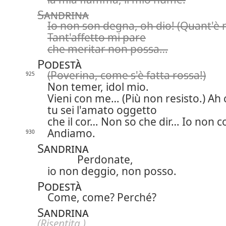
Sandrina
Io non son degna, oh dio! (Quant'è 
Tant'affetto mi pare
che meritar non possa…
Podestà
(Poverina, come s'è fatta rossa!)
925
Non temer, idol mio.
Vieni con me… (Più non resisto.) Ah 
tu sei l'amato oggetto
che il cor… Non so che dir… Io non c
Andiamo.
930
Sandrina
Perdonate,
io non deggio, non posso.
Podestà
Come, come? Perché?
Sandrina
(Risentita.)