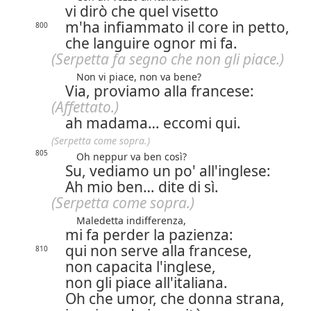
vi dirò che quel visetto
m'ha infiammato il core in petto,
800
che languire ognor mi fa.
(Serpetta fa segno che non gli piace.)
Non vi piace, non va bene?
Via, proviamo alla francese:
(Affettato.)
ah madama… eccomi qui.
(Serpetta come sopra.)
805
Oh neppur va ben così?
Su, vediamo un po' all'inglese:
Ah mio ben… dite di sì.
(Serpetta come sopra.)
Maledetta indifferenza,
mi fa perder la pazienza:
qui non serve alla francese,
810
non capacita l'inglese,
non gli piace all'italiana.
Oh che umor, che donna strana,