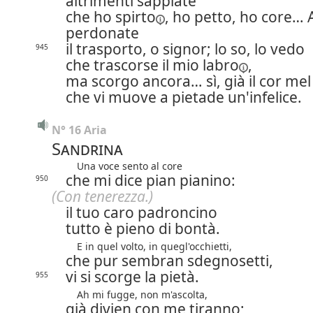
altrimenti sappiate
che ho
spirto
, ho petto, ho core… 
perdonate
il trasporto, o signor; lo so, lo vedo
945
che trascorse il mio
labro
,
ma scorgo ancora… sì, già il cor mel
che vi muove a pietade un'infelice.
N° 16 Aria
Sandrina
Una voce sento al core
che mi dice pian pianino:
950
(Con tenerezza.)
il tuo caro padroncino
tutto è pieno di bontà.
E in quel volto, in quegl'occhietti,
che pur sembran sdegnosetti,
vi si scorge la pietà.
955
Ah mi fugge, non m'ascolta,
già divien con me tiranno;