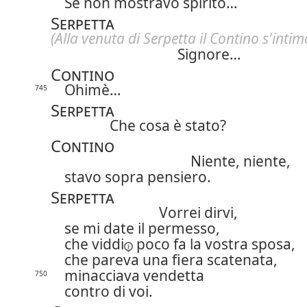
Se non mostravo spirito…
Serpetta
(Alla venuta di Serpetta
il Contino s'intim
Signore…
Contino
Ohimè…
745
Serpetta
Che cosa è stato?
Contino
Niente, niente,
stavo sopra pensiero.
Serpetta
Vorrei dirvi,
se mi date il permesso,
che
viddi
poco fa la vostra sposa,
che pareva una fiera scatenata,
minacciava vendetta
750
contro di voi.