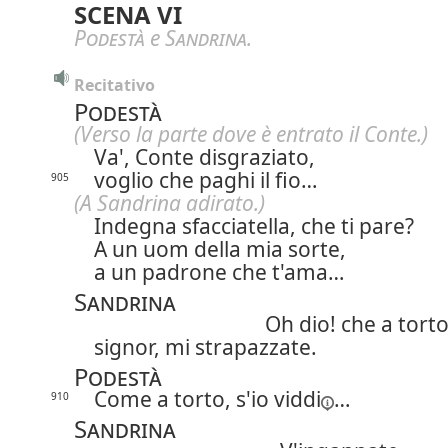
SCENA VI
Podestà
e
Sandrina
.
Recitativo
Podestà
(Verso la parte dove è entrato il Conte.)
Va', Conte disgraziato,
voglio che paghi il fio…
905
(A Sandrina adirato.)
Indegna sfacciatella, che ti pare?
A un uom della mia sorte,
a un padrone che t'ama…
Sandrina
Oh dio! che a torto
signor, mi strapazzate.
Podestà
Come a torto, s'io
viddi
…
910
Sandrina