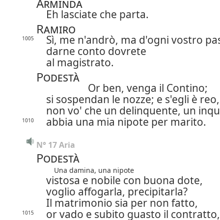
Arminda
Eh lasciate che parta.
Ramiro
Sì, me n'andrò, ma d'ogni vostro pa
1005
darne conto dovrete
al magistrato.
Podestà
Or ben, venga il Contino;
si sospendan le nozze; e s'egli è reo,
non vo' che un delinquente, un inqu
abbia una mia nipote per marito.
1010
N° 17 Aria
Podestà
Una damina, una nipote
vistosa e nobile con buona dote,
voglio affogarla, precipitarla?
Il matrimonio sia per non fatto,
or vado e subito guasto il contratto,
1015