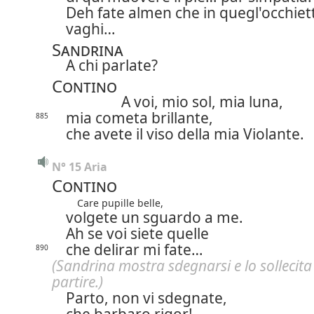
Deh fate almen che in quegl'occhiett
vaghi…
Sandrina
A chi parlate?
Contino
A voi, mio sol, mia luna,
mia cometa brillante,
885
che avete il viso della mia Violante.
N° 15 Aria
Contino
Care pupille belle,
volgete un sguardo a me.
Ah se voi siete quelle
che delirar mi fate…
890
(Sandrina mostra sdegnarsi e lo sollecita
partire.)
Parto, non vi sdegnate,