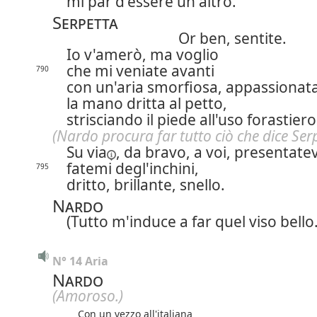
mi par d'essere un altro.
Serpetta
Or ben, sentite.
Io v'amerò, ma voglio
che mi veniate avanti
790
con un'aria smorfiosa, appassionata
la mano dritta al petto,
strisciando il piede all'uso forastiero
(Nardo procura far tutto ciò che dice Serp
Su via
, da bravo, a voi, presentatev
fatemi degl'inchini,
795
dritto, brillante, snello.
Nardo
(Tutto m'induce a far quel viso bello.
N° 14 Aria
Nardo
(Amoroso.)
Con un vezzo all'italiana