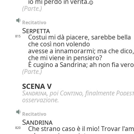
io mi perdo in verità.
(Parte.)
Recitativo
Serpetta
Costui mi dà piacere, sarebbe bella
815
che così non volendo
avesse a innamorarmi; ma che dico
che mi viene in pensiero?
È cugino a Sandrina; ah non fia vero
(Parte.)
SCENA V
Sandrina
, poi
Contino
, finalmente
Podes
osservazione.
Recitativo
Sandrina
Che strano caso è il mio! Trovar l'a
820