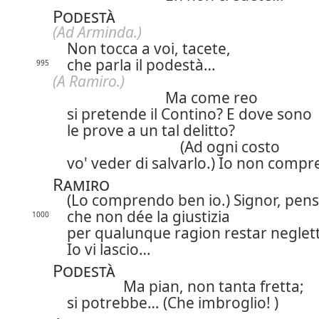
Podestà
(Ad Arminda.)
Non tocca a voi, tacete,
che parla il podestà…
995
(A Ramiro.)
Ma come reo
si pretende il Contino? E dove sono
le prove a un tal delitto?
(Ad ogni costo
vo' veder di salvarlo.) Io non com
Ramiro
(Lo comprendo ben io.) Signor, pen
che non dée la giustizia
1000
per qualunque ragion restar neglet
Io vi lascio…
Podestà
Ma pian, non tanta fretta;
si potrebbe… (Che imbroglio! )