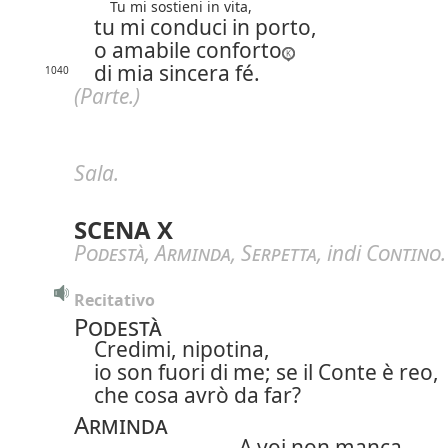
Tu mi sostieni in vita,
tu mi conduci in porto,
o amabile conforto
di mia sincera fé.
1040
(Parte.)
Sala.
SCENA X
Podestà
,
Arminda
,
Serpetta
, indi
Contino
.
Recitativo
Podestà
Credimi, nipotina,
io son fuori di me; se il Conte è reo,
che cosa avrò da far?
Arminda
A voi non manca