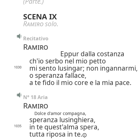
(Parte.)
SCENA IX
Ramiro
solo.
Recitativo
Ramiro
Eppur dalla costanza
ch'io serbo nel mio petto
mi sento lusingar; non ingannarmi,
1030
o speranza fallace,
a te fido il mio core e la mia pace.
N° 18 Aria
Ramiro
Dolce d'amor compagna,
speranza lusinghiera,
in te quest'alma spera,
1035
tutta riposa in te.