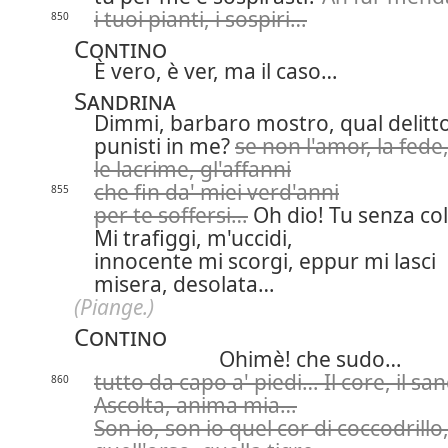
i tuoi pianti, i sospiri…
850
Contino
È vero, è ver, ma il caso…
Sandrina
Dimmi, barbaro mostro, qual delitt
punisti in me?
se non l'amor, la fede
le lacrime, gl'affanni
che fin da' miei verd'anni
855
per te soffersi…
Oh dio! Tu senza co
Mi trafiggi, m'uccidi,
innocente mi scorgi, eppur mi lasci
misera, desolata…
(Piange.)
Contino
Ohimè! che sudo…
tutto da capo a' piedi… Il core, il s
860
Ascolta, anima mia…
Son io, son io quel cor di coccodrillo