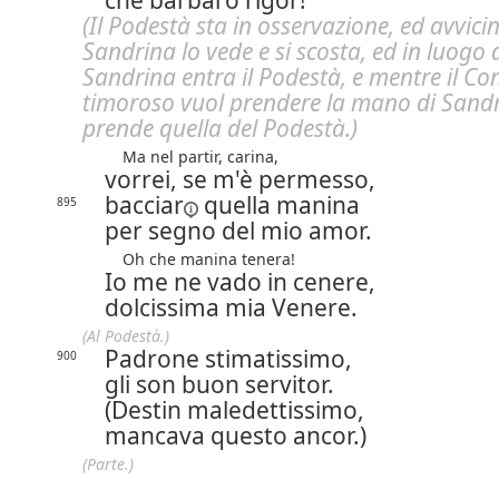
che barbaro rigor!
(Il Podestà sta in osservazione, ed avvic
Sandrina lo vede e si scosta, ed in luogo 
Sandrina entra il Podestà, e mentre il Co
timoroso vuol prendere la mano di Sand
prende quella del Podestà.)
Ma nel partir, carina,
vorrei, se m'è permesso,
bacciar
quella manina
895
per segno del mio amor.
Oh che manina tenera!
Io me ne vado in cenere,
dolcissima mia Venere.
(Al Podestà.)
Padrone stimatissimo,
900
gli son buon servitor.
(Destin maledettissimo,
mancava questo ancor.)
(Parte.)