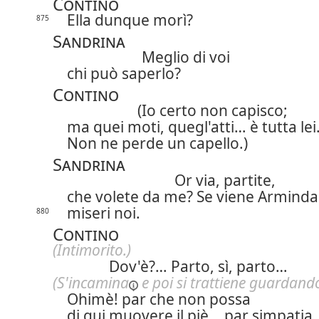
Contino
Ella dunque morì?
875
Sandrina
Meglio di voi
chi può saperlo?
Contino
(Io certo non capisco;
ma quei moti, quegl'atti… è tutta lei
Non ne perde un capello.)
Sandrina
Or via, partite,
che volete da me? Se viene Arminda
miseri noi.
880
Contino
(Intimorito.)
Dov'è?… Parto, sì, parto…
(S'
incamina
e poi si trattiene guardando
Ohimè! par che non possa
di qui muovere il piè… par simpatia.