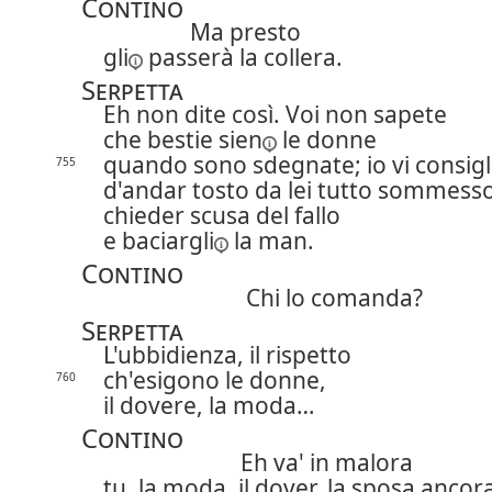
Contino
Ma presto
gli
passerà la collera.
Serpetta
Eh non dite così. Voi non sapete
che bestie
sien
le donne
quando sono sdegnate; io vi consigl
755
d'andar tosto da lei tutto sommesso
chieder scusa del fallo
e baciar
gli
la man.
Contino
Chi lo comanda?
Serpetta
L'ubbidienza, il rispetto
ch'esigono le donne,
760
il dovere, la moda…
Contino
Eh va' in malora
tu, la moda, il dover, la sposa ancor