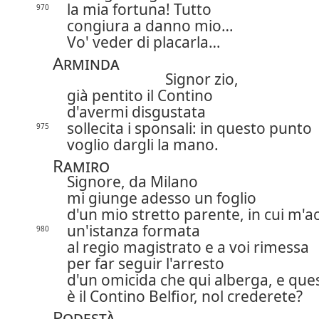
la mia fortuna! Tutto
970
congiura a danno mio…
Vo' veder di placarla…
Arminda
Signor zio,
già pentito il Contino
d'avermi disgustata
sollecita i sponsali: in questo punto
975
voglio dargli la mano.
Ramiro
Signore, da Milano
mi giunge adesso un foglio
d'un mio stretto parente, in cui m'a
un'istanza formata
980
al regio magistrato e a voi rimessa
per far seguir l'arresto
d'un omicida che qui alberga, e ques
è il Contino Belfior, nol crederete?
Podestà