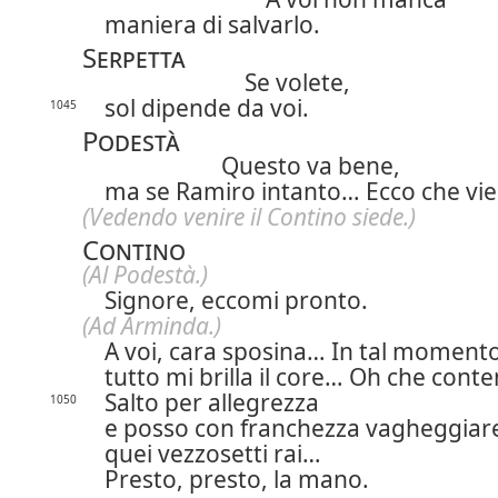
maniera di salvarlo.
Serpetta
Se volete,
sol dipende da voi.
1045
Podestà
Questo va bene,
ma se Ramiro intanto… Ecco che vie
(Vedendo venire il Contino siede.)
Contino
(Al Podestà.)
Signore, eccomi pronto.
(Ad Arminda.)
A voi, cara sposina… In tal moment
tutto mi brilla il core… Oh che conte
Salto per allegrezza
1050
e posso con franchezza vagheggiar
quei vezzosetti rai…
Presto, presto, la mano.