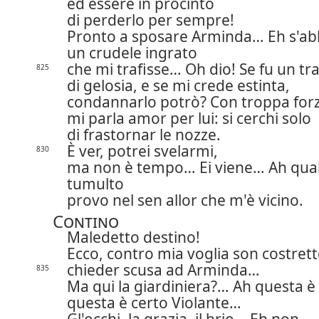
ed essere in procinto
di perderlo per sempre!
Pronto a sposare Arminda… Eh s'a
un crudele ingrato
che mi trafisse… Oh dio! Se fu un tr
825
di gelosia, e se mi crede estinta,
condannarlo potrò? Con troppa for
mi parla amor per lui: si cerchi solo
di frastornar le nozze.
È ver, potrei svelarmi,
830
ma non è tempo… Ei viene… Ah qua
tumulto
provo nel sen allor che m'è vicino.
Contino
Maledetto destino!
Ecco, contro mia voglia son costret
chieder scusa ad Arminda…
835
Ma qui la giardiniera?… Ah questa è l
questa è certo Violante…