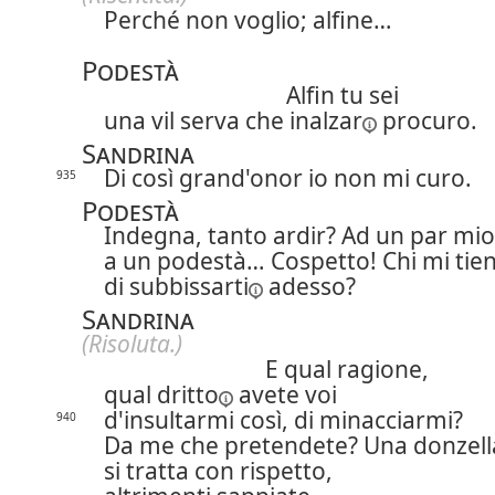
Perché non voglio;
alfine…
Podestà
Alfin tu sei
una vil serva che
inalzar
procuro.
Sandrina
Di così grand'onor io non mi curo.
935
Podestà
Indegna, tanto ardir? Ad un par mio
a un podestà… Cospetto! Chi mi tie
di
subbissarti
adesso?
Sandrina
(Risoluta.)
E qual ragione,
qual
dritto
avete voi
d'insultarmi così, di minacciarmi?
940
Da me che pretendete? Una donzell
si tratta con rispetto,