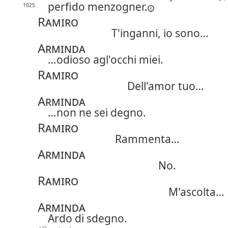
perfido menzogner.
1025
Ramiro
T'inganni, io sono…
Arminda
…odioso agl'occhi miei.
Ramiro
Dell'amor tuo…
Arminda
…non ne sei degno.
Ramiro
Rammenta…
Arminda
No.
Ramiro
M'ascolta…
Arminda
Ardo di sdegno.