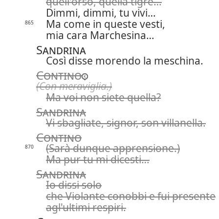
quell'orso, quella tigre…
Dimmi, dimmi, tu vivi…
Ma come in queste vesti,
865
mia cara Marchesina…
Sandrina
Così disse morendo la meschina.
Contino
(Con meraviglia.)
Ma voi non siete quella?
Sandrina
Vi sbagliate, signor, son villanella.
Contino
(Sarà dunque apprensione.)
870
Ma pur tu mi dicesti…
Sandrina
Io dissi solo
che Violante conobbi e fui presente
agl'ultimi respiri.