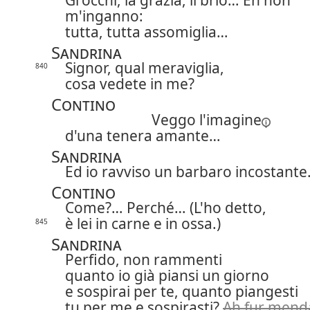
Gl'occhi, la grazia, il brio… Eh non
m'inganno:
tutta, tutta assomiglia…
Sandrina
Signor, qual meraviglia,
840
cosa vedete in me?
Contino
Veggo l'
imagine
d'una tenera amante…
Sandrina
Ed io ravviso un barbaro incostante
Contino
Come?… Perché… (L'ho detto,
è lei in carne e in ossa.)
845
Sandrina
Perfido, non rammenti
quanto io già piansi un giorno
e sospirai per te, quanto piangesti
tu per me e sospirasti?
Ah fur mend