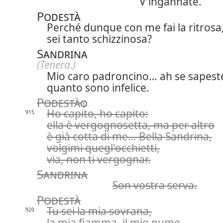
V'ingannate.
Podestà
Perché dunque con me fai la ritrosa
sei tanto schizzinosa?
Sandrina
(Tenera.)
Mio caro padroncino… ah se sapest
quanto sono infelice.
Podestà
Ho capito, ho capito:
915
ella è vergognosetta, ma per altro
è già cotta di me… Bella Sandrina,
volgimi quegl'occhietti,
via, non ti vergognar.
Sandrina
Son vostra serva.
Podestà
Tu sei la mia sovrana,
920
la mia fiamma, il mio nume.