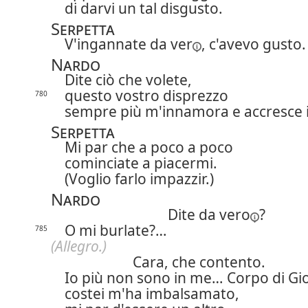
di darvi un tal disgusto.
Serpetta
V'ingannate
da ver
, c'avevo gusto.
Nardo
Dite ciò che volete,
questo vostro disprezzo
780
sempre più m'innamora e accresce i
Serpetta
Mi par che a poco a poco
cominciate a piacermi.
(Voglio farlo impazzir.)
Nardo
Dite
da vero
?
O mi burlate?…
785
(Allegro.)
Cara, che contento.
Io più non sono in me… Corpo di Gi
costei m'ha imbalsamato,