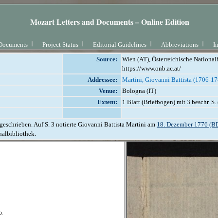
Mozart Letters and Documents – Online Edition
Documents
Project Status
Editorial Guidelines
Abbreviations
I
Source:
Wien (AT), Österreichische National
https://www.onb.ac.at/
Addressee:
Martini, Giovanni Battista (1706-1
Venue:
Bologna (IT)
Extent:
1 Blatt (Briefbogen) mit 3 beschr. S.
geschrieben. Auf S. 3 notierte Giovanni Battista Martini am
18. Dezember 1776 (B
nalbibliothek.