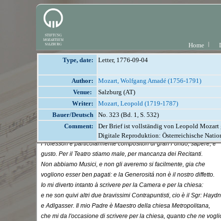
Home
Type, date:
Letter, 1776-09-04
Author:
Mozart, Wolfgang Amadé (1756-1791)
Venue:
Salzburg (AT)
Writer:
Mozart, Leopold (1719-1787)
Bauer/Deutsch
No. 323 (Bd. 1, S. 532)
Comment:
Der Brief ist vollständig von Leopold Mozart 
Digitale Reproduktion: Österreichische Natio