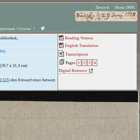
Deutsch
Home DME
mpressum / License
bibliothek,
Reading Version
English Translation
784)
Transcription
Pages
1
2
3
4
 (19,7 x 31,3 cm)
Digital Resource
D 325)
den Entwurf einer Antwort.