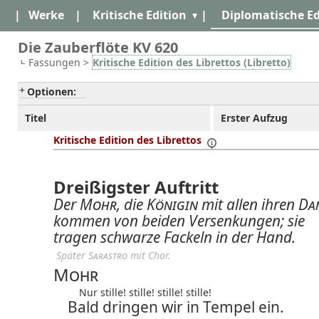
|
Werke
|
Kritische Edition
|
Diplomatische Ed
Die Zauberflöte KV 620
Fassungen >
Kritische Edition des Librettos (Libretto)
Optionen:
Titel
Erster Aufzug
Kritische Edition des Librettos
Dreißigster Auftritt
Der
Mohr
, die
Königin
mit allen ihren
Da
kommen von beiden Versenkungen; sie
tragen schwarze Fackeln in der Hand.
 Später 
Sarastro
 mit Chor.
Mohr
Nur stille! stille! stille! stille!
Bald dringen wir in Tempel ein.