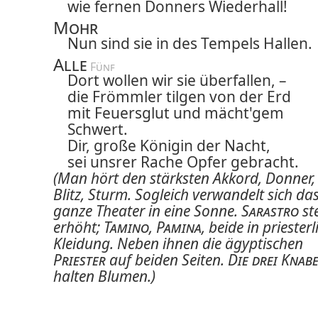
wie fernen Donners Wiederhall!
Mohr
Nun sind sie in des Tempels Hallen.
Alle
 Fünf
Dort wollen wir sie überfallen, –
die Frömmler tilgen von der Erd
mit Feuersglut und mächt'gem
Schwert.
Dir, große Königin der Nacht,
sei unsrer Rache Opfer gebracht.
(Man hört den stärksten Akkord, Donner,
Blitz, Sturm.
Sogleich verwandelt sich da
ganze Theater in eine Sonne.
Sarastro
st
erhöht;
Tamino
,
Pamina
, beide in priesterl
Kleidung. Neben ihnen die ägyptischen
Priester
auf beiden Seiten.
Die drei Knab
halten Blumen.)