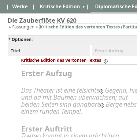
|
Werke
|
Kritische Edition
|
Diplomatische Ed
Die Zauberflöte KV 620
Fassungen >
Kritische Edition des vertonten Textes (Partitu
Optionen:
Titel
Erster Aufzug
Kritische Edition des vertonten Textes
Erster Aufzug
Das Theater ist eine
felsichte
Gegend, hi
und da mit Bäumen überwachsen; auf
beiden Seiten sind
gangbare
Berge nebs
einem runden Tempel.
Erster Auftritt
Tamino
kommt in einem prächtigen