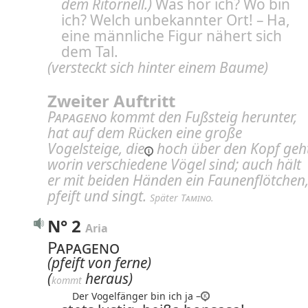
dem Ritornell.)
Was hör ich? Wo bin
ich? Welch unbekannter Ort! – Ha,
eine männliche Figur nähert sich
dem Tal.
(versteckt sich hinter einem Baume)
Zweiter Auftritt
Papageno
kommt den Fußsteig herunter,
hat auf dem Rücken
eine große
Vogelsteige, die
hoch über den Kopf geh
worin verschiedene Vögel sind; auch hält
er mit beiden Händen ein Faunenflötchen
pfeift und singt.
Später 
Tamino
.
N° 2
Aria
Papageno
(pfeift von ferne)
(
heraus)
kommt
Der Vogelfänger bin ich ja –