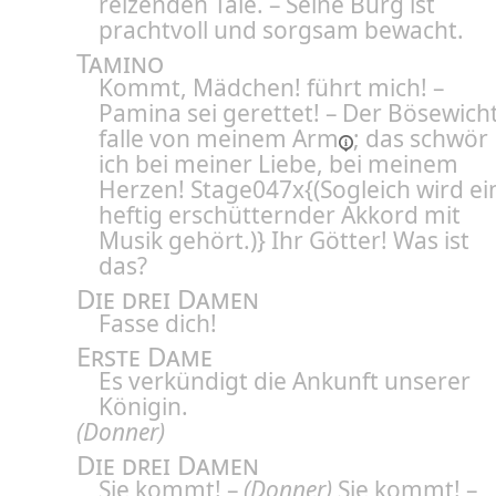
reizenden Tale. – Seine Burg ist
prachtvoll und sorgsam bewacht.
Tamino
Kommt, Mädchen! führt mich! –
Pamina sei gerettet! – Der Bösewich
falle
von meinem Arm
; das schwör
ich bei meiner Liebe, bei meinem
Herzen! Stage047x{(Sogleich wird ei
heftig erschütternder Akkord mit
Musik gehört.)} Ihr Götter! Was ist
das?
Die drei Damen
Fasse dich!
Erste Dame
Es verkündigt die Ankunft unserer
Königin.
(Donner)
Die drei Damen
Sie kommt! –
(Donner)
Sie kommt! –