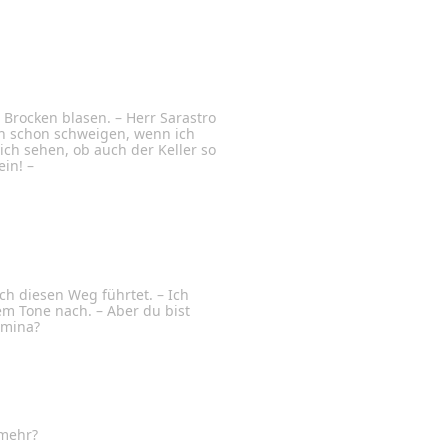
e Brocken blasen. – Herr Sarastro
 ich schon schweigen, wenn ich
ch sehen, ob auch der Keller so
ein! –
ch diesen Weg führtet. – Ich
dem Tone nach. – Aber du bist
Pamina?
 mehr?