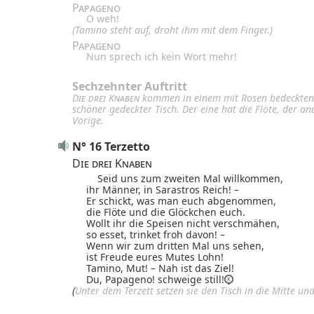
Papageno
O weh!
(Tamino steht auf, droht ihm mit dem Finger.)
Papageno
Nun sprech ich kein Wort mehr!
Sechzehnter Auftritt
Die drei Knaben
kommen in einem mit Rosen bedeckten
schöner gedeckter Tisch. Der eine hat die Flöte, der a
Vorige.
N° 16 Terzetto
Die drei Knaben
Seid uns zum zweiten Mal willkommen,
ihr Männer, in Sarastros Reich! –
Er schickt, was man euch abgenommen,
die Flöte und die Glöckchen euch.
Wollt ihr die Speisen nicht verschmähen,
so esset, trinket froh davon! –
Wenn wir zum dritten Mal uns sehen,
ist Freude eures Mutes Lohn!
Tamino, Mut! – Nah ist das Ziel!
Du, Papageno! schweige still!
(
Unter dem Terzett setzen sie den Tisch in die Mitte un