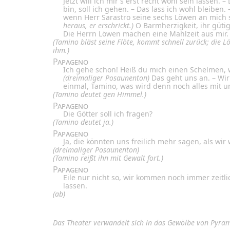
Jetzt will ich mir's erst recht wohl sein lassen.
bin, soll ich gehen. – Das lass ich wohl bleiben. –
wenn Herr Sarastro seine sechs Löwen an mich
heraus, er erschrickt.)
O Barmherzigkeit, ihr gütig
Die Herrn Löwen machen eine Mahlzeit aus mir. 
(Tamino bläst seine Flöte, kommt schnell zurück; die 
ihm.)
Papageno
Ich gehe schon! Heiß du mich einen Schelmen, we
(dreimaliger Posaunenton)
Das geht uns an. – Wi
einmal, Tamino, was wird denn noch alles mit 
(Tamino deutet gen Himmel.)
Papageno
Die Götter soll ich fragen?
(Tamino deutet ja.)
Papageno
Ja, die könnten uns freilich mehr sagen, als wir 
(dreimaliger Posaunenton)
(Tamino reißt ihn mit Gewalt fort.)
Papageno
Eile nur nicht so, wir kommen noch immer
zeitli
lassen.
(ab)
Das Theater verwandelt sich in das Gewölbe von Pyra