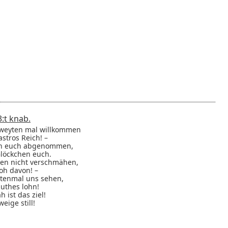
3:
t
knab.
eyten mal willkommen
stros Reich! –
an euch abgenommen,
Glöckchen euch.
isen nicht verschmähen,
roh davon! –
ttenmal uns sehen,
Muthes lohn!
 ist das ziel!
eige still!