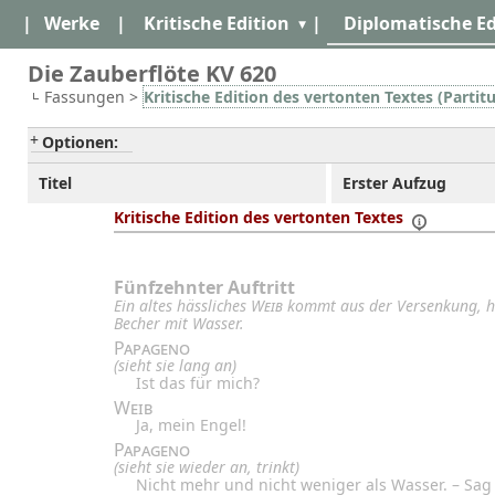
|
Werke
|
Kritische Edition
|
Diplomatische Ed
Die Zauberflöte KV 620
Fassungen >
Kritische Edition des vertonten Textes (Partitu
Optionen:
Titel
Erster Aufzug
Kritische Edition des vertonten Textes
Fünfzehnter Auftritt
Ein altes hässliches
Weib
kommt aus der Versenkung, hä
Becher mit Wasser.
Papageno
(sieht sie lang an)
Ist das für mich?
Weib
Ja, mein Engel!
Papageno
(sieht sie wieder an, trinkt)
Nicht mehr und nicht weniger als Wasser. – Sa