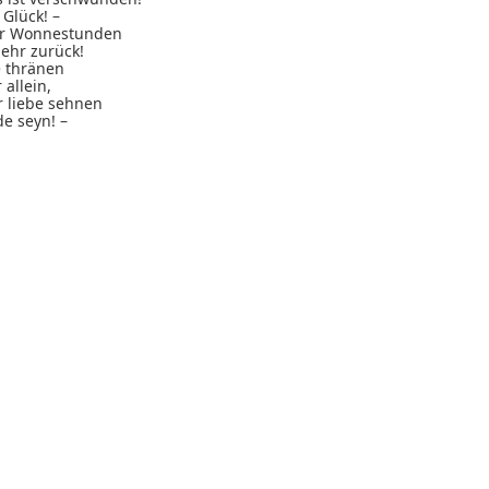
 Glück! –
r Wonnestunden
ehr zurück!
e thränen
 allein,
r liebe sehnen
de seyn! –