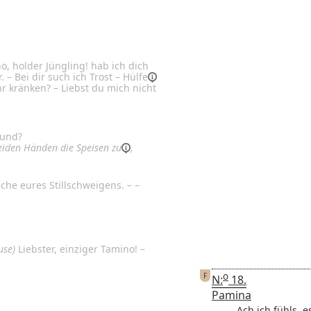
o, holder Jüngling! hab ich dich
 – Bei dir such ich Trost –
Hülfe
r kränken? – Liebst du mich nicht
eund?
eiden Händen die Speisen zu
,
che eures Stillschweigens. – –
use)
Liebster, einziger Tamino! –
o
F
N:
18.
Pamina
Ach ich fühls, es