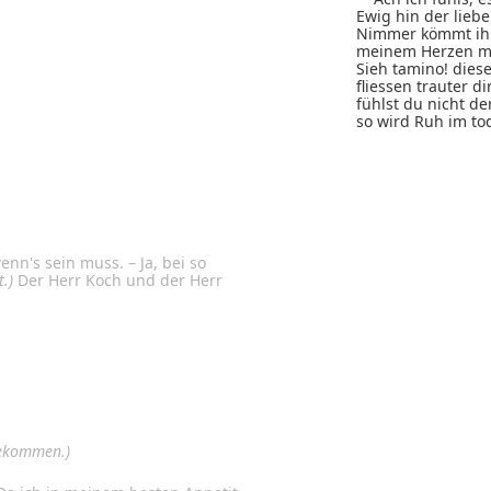
Ewig hin der liebe
Nimmer kömmt ih
meinem Herzen m
Sieh tamino! dies
fliessen trauter dir
fühlst du nicht de
so wird Ruh im to
nn's sein muss. – Ja, bei so
t.)
Der Herr Koch und der Herr
gekommen.)