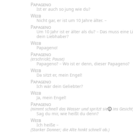
Papageno
Ist er auch so jung wie du?
Weib
Nicht gar, er ist um 10 Jahre älter. –
Papageno
Um 10 Jahr ist er älter als du? – Das muss eine 
dein Liebhaber?
Weib
Papageno!
Papageno
(erschrickt; Pause)
Papageno? – Wo ist er denn, dieser Papageno?
Weib
Da sitzt er, mein Engel!
Papageno
Ich wär dein Geliebter?
Weib
Ja, mein Engel!
Papageno
(nimmt schnell das Wasser und spritzt
sie
ins Gesicht
Sag du mir, wie heißt du denn?
Weib
Ich heiße –
(Starker Donner; die Alte hinkt schnell ab.)