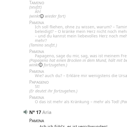
Tamino
(seufzt)
Ah!
(
winkt
wieder fort)
Pamina
Ich soll fliehen, ohne zu wissen, warum? – Tamin
beleidigt? – O kränke mein Herz nicht noch mehr.
– und du kannst mein liebevolles Herz noch meh
mehr?
(Tamino seufzt.)
Pamina
Papageno, sage du mir, sag, was ist meinem Fr
(Papageno hat einen Brocken in dem Mund,
hält mit b
winkt
fortzugehen.)
Pamina
Wie? auch du? – Erkläre mir wenigstens die Ursa
Papageno
St!
(Er deutet ihr fortzugehen.)
Pamina
O das ist mehr als Kränkung – mehr als Tod!
(Pa
N° 17
Aria
Pamina
Ach ich fühl's, es ist verschwunden!