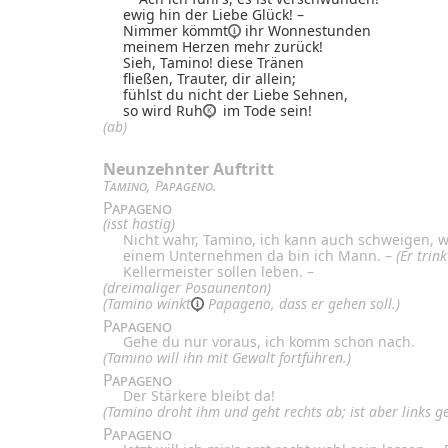
ewig hin der Liebe Glück! –
Nimmer
kömmt
ihr Wonnestunden
meinem Herzen mehr zurück!
Sieh, Tamino! diese Tränen
fließen, Trauter, dir allein;
fühlst du nicht der Liebe Sehnen,
so wird Ruh
im Tode sein!
(ab)
Neunzehnter Auftritt
Tamino
,
Papageno
.
Papageno
(isst hastig)
Nicht wahr, Tamino, ich kann auch schweigen, we
einem Unternehmen da bin ich Mann. –
(Er trink
Kellermeister sollen leben. –
(dreimaliger Posaunenton)
(Tamino
winkt
Papageno, dass er gehen soll.)
Papageno
Gehe du nur voraus, ich komm schon nach.
(Tamino will ihn mit Gewalt fortführen.)
Papageno
Der Stärkere bleibt da!
(Tamino droht ihm und geht rechts ab; ist aber links 
Papageno