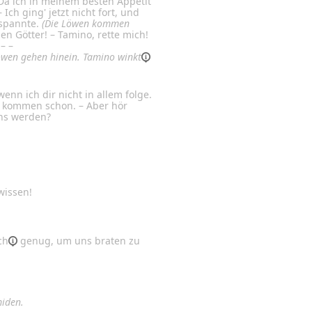
 – Da ich in meinem besten Appetit
 Ich ging' jetzt nicht fort, und
 spannte.
(Die Löwen kommen
en Götter! – Tamino, rette mich!
– –
Löwen gehen hinein.
Tamino
winkt
nn ich dir nicht in allem folge.
r kommen schon. – Aber hör
uns werden?
wissen!
ch
genug, um uns braten zu
miden.