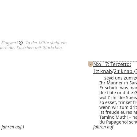
 Flugwerk
. In der Mitte steht ein
ndere das Kästchen mit Glöckchen.
N:
o
17: Terzetto:
F
1:
t
knab
/
2:
t
knab.
/
seyd uns zum zw
Ihr Männer in Sara
Er schickt was m
die flöte und die 
wollt' ihr die Spe
so esset, trinket f
wenn wir zum dri
ist freude eures 
Tamino Muth! – nah
du Papageno! schw
d
fahren auf.)
fahren auf