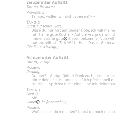
Siebzehnter Auftritt
Tamino
,
Papageno
.
Papageno
Tamino, wollen wir nicht speisen? – –
Tamino
(bläst auf seiner Flöte)
Blase du nur fort auf deiner Flöte, ich will mein
führt eine gute Küche. – Auf die Art, ja da will
immer solche
gute
Bissen bekomme. Nun will i
gut bestellt ist.
(Er trinkt.)
– Ha! – Das ist Götterw
(Die Flöte schweigt.)
Achtzehnter Auftritt
Pamina
, Vorige.
Pamina
(freudig)
Du hier? – Gütige Götter! Dank euch, dass ihr mi
hörte deine Flöte – und so lief ich pfeilschnell 
traurig? – Sprichst nicht eine Silbe mit deiner 
Tamino
(seufzt)
Ah!
(
winkt
ihr fortzugehen)
Pamina
Wie? ich soll dich meiden? Liebst du mich nicht