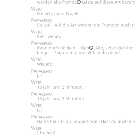
werden alle
fremde
Gäste auf diese Art bewirt
Weib
Freilich, mein Engel!
Papageno
So, so! – Auf die Art werden die Fremden auch n
Weib
Sehr wenig.
Papageno
Kann mir's denken. – Geh
Alte, setze dich her
lange. – Sag du mir, wie alt bist du denn?
Weib
Wie alt?
Papageno
Ja!
Weib
18 Jahr und 2 Minuten.
Papageno
18 Jahr und 2 Minuten?
Weib
Ja!
Papageno
Ha ha ha! – Ei du junger Engel! Hast du auch ei
Weib
I freilich!