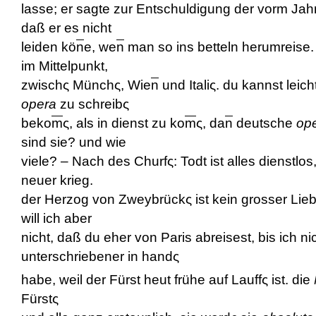
lasse; er sagte zur Entschuldigung der vorm Jah
daß er es nicht
leiden kö
n
e, we
n
man so ins betteln herumreise. 
im Mittelpunkt,
zwischς Münchς, Wie
n
und Italiς. du kannst leic
opera
zu schreibς
beko
m
ς, als in dienst zu ko
m
ς, da
n
deutsche
op
sind sie? und wie
viele? – Nach des Churf
ς:
Todt ist alles dienstlo
neuer krieg.
der Herzog von Zweybrückς ist kein grosser Lie
will ich aber
nicht, daß du eher von Paris abreisest, bis ich n
unterschriebener in handς
habe, weil der Fürst heut frühe auf Lauffς ist. die
Fürstς