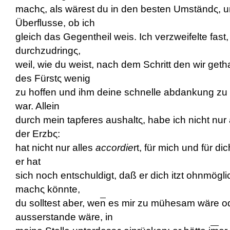
machς, als wärest du in den besten Umständς, u
Überflusse, ob ich
gleich das Gegentheil weis. Ich verzweifelte fast, 
durchzudringς,
weil, wie du weist, nach dem Schritt den wir geth
des Fürstς wenig
zu hoffen und ihm deine schnelle abdankung zu s
war. Allein
durch mein tapferes aushaltς, habe ich nicht nur
der Erzb
ς:
hat nicht nur alles
accordie
rt, für mich und für di
er hat
sich noch entschuldigt, daß er dich itzt ohnmögl
machς könnte,
du solltest aber, we
n
es mir zu mühesam wäre o
ausserstande wäre, in