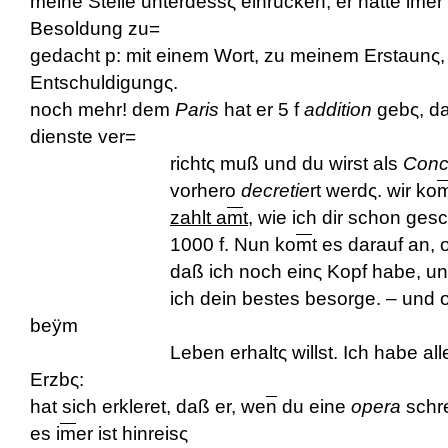
meine Stelle unterdessς einrücken; er hätte i
m
er
Besoldung zu=
gedacht
p
: mit einem Wort, zu meinem Erstaunς, 
Entschuldigungς.
noch mehr! dem
Paris
hat er 5 f
addition
gebς, da
dienste ver=
richtς muß und du wirst als
Conc
vorhero
decretie
rt werdς. wir ko
zahlt a
m
t
, wie ich dir schon gesc
1000 f. Nun ko
m
t es darauf an, 
daß ich noch einς Kopf habe, und ob
ich dein bestes besorge. – und ob d
beÿm
Leben erhaltς willst. Ich habe alles 
Erzb
ς:
hat sich erkleret, daß er, we
n
du eine
opera
schre
es i
m
er ist hinreisς