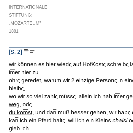
INTERNATIONALE
STIFTUNG:
„MOZARTEUM”
1881
[S. 2]
wir können es hier wiedς auf HofKostς schreibς 
i
m
er hier zu
ohrς geredet, warum wir 2 einzige Personς in e
bleibς,
wo wir so viel zahlς müssς. allein ich hab i
m
er g
weg
, odς
du ko
m
st
, und da
n
muß besser gehen, wir habς e
ka
n
ich ein Pferd haltς. will ich ein Kleins
chaisl
od
gieb ich