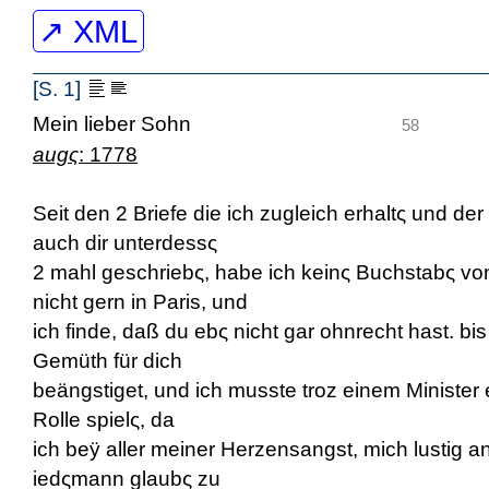
↗ XML
[S. 1]
Mein lieber Sohn
S
58
aug
ς
: 1778
Seit den 2 Briefe die ich zugleich erhaltς und de
auch dir unterdessς
2 mahl geschriebς, habe ich keinς Buchstabς von d
nicht gern in Paris, und
ich finde, daß du ebς nicht gar ohnrecht hast. bi
Gemüth für dich
beängstiget, und ich musste troz einem Minister 
Rolle spielς, da
ich beÿ aller meiner Herzensangst, mich lustig a
iedςmann glaubς zu