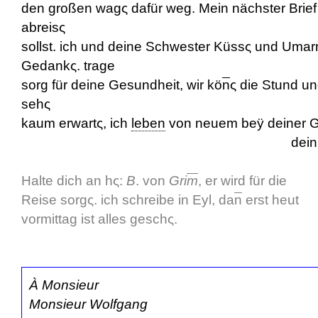
den großen wagς dafür weg. Mein nächster Brief 
abreisς
sollst. ich und deine Schwester Küssς und Umar
Gedankς. trage
sorg für deine Gesundheit, wir kö
n
ς die Stund un
sehς
kaum erwartς, ich
leben
von neuem beÿ deiner 
dein redlicher Va
Halte dich an h
ς:
B
. von
Gri
m
, er wird für die
Reise sorgς. ich schreibe in Eyl, da
n
erst heut
vormittag ist alles geschς.
À Monsieur
Monsieur Wolfgang