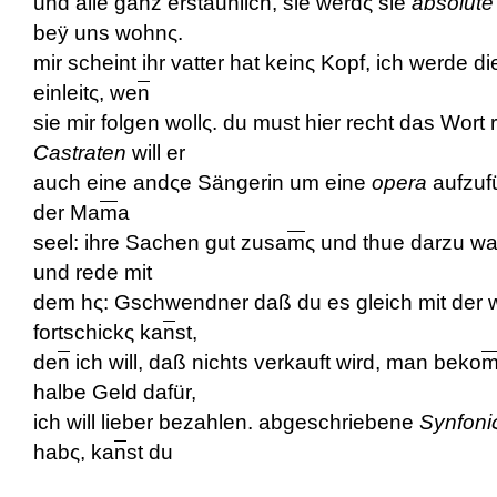
und alle ganz erstaunlich, sie werdς sie
absolute
beÿ uns wohnς.
mir scheint ihr vatter hat keinς Kopf, ich werde d
einleitς, we
n
sie mir folgen wollς. du must hier recht das Wort 
Castraten
will er
auch eine andςe Sängerin um eine
opera
aufzuf
der Ma
m
a
seel: ihre Sachen gut zusa
m
ς und thue darzu wa
und rede mit
dem h
ς:
Gschwendner daß du es gleich mit der w
fortschickς ka
n
st,
de
n
ich will, daß nichts verkauft wird, man beko
halbe Geld dafür,
ich will lieber bezahlen. abgeschriebene
Synfoni
habς, ka
n
st du