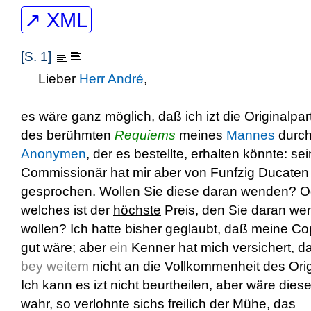
↗ XML
[S. 1]
Lieber
Herr André
,
es wäre ganz möglich, daß ich izt die Originalpart
des berühmten
Requiems
meines
Mannes
durch
Anonymen
, der es bestellte, erhalten könnte: sei
Commissionär hat mir aber von Funfzig Ducaten
gesprochen. Wollen Sie diese daran wenden? O
welches ist der
höchste
Preis, den Sie daran w
wollen? Ich hatte bisher geglaubt, daß meine Co
gut wäre; aber
ein
Kenner hat mich versichert, d
bey weitem
nicht an die Vollkommenheit des Origi
Ich kann es izt nicht beurtheilen, aber wäre dies
wahr, so verlohnte sichs freilich der Mühe, das