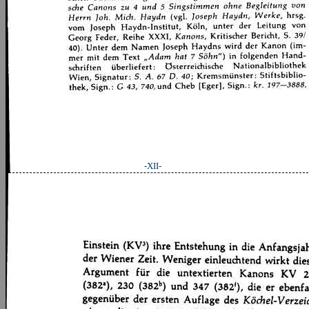
-XII-