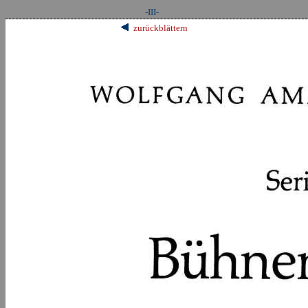
-III-
zurückblättern