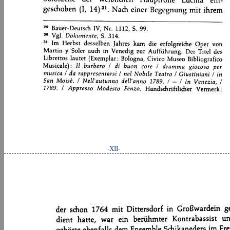
-XII-