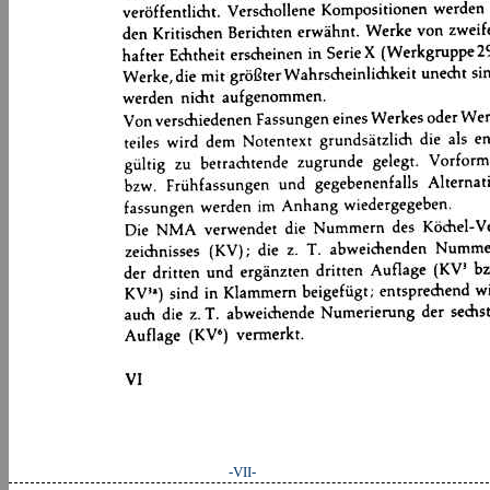
-VII-