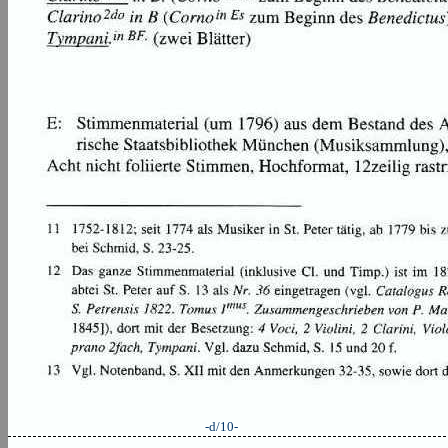
-d/10-