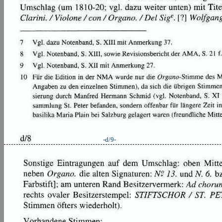
-d/9-