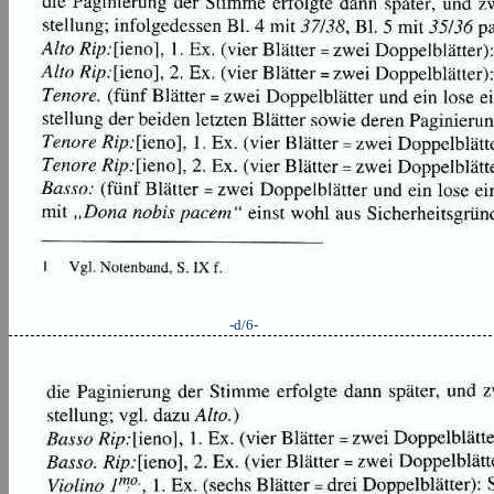
-d/6-