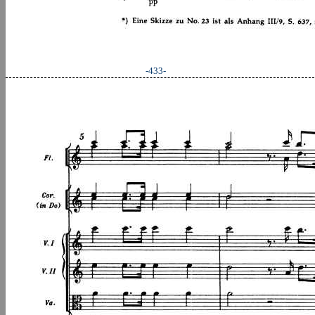
-433-