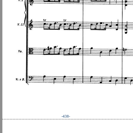
-438-