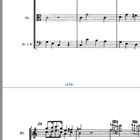
-439-