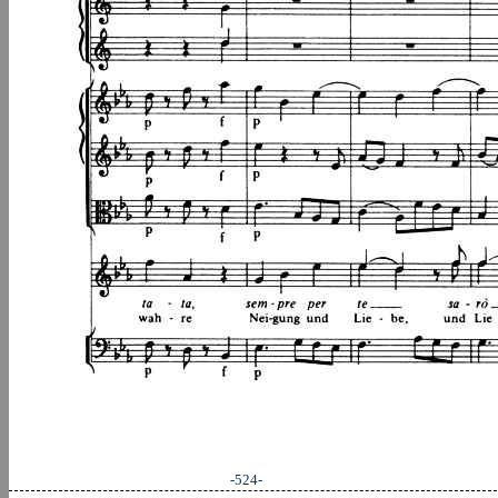
-524-