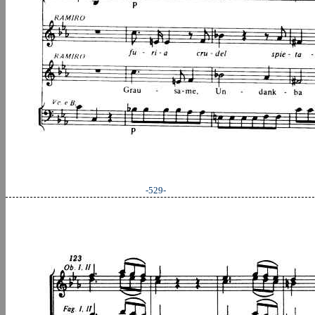
-529-