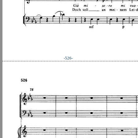
-526-