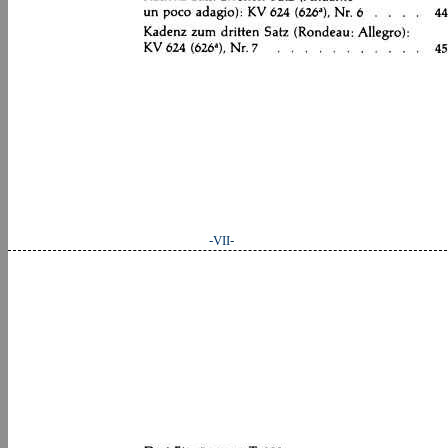
-VII-