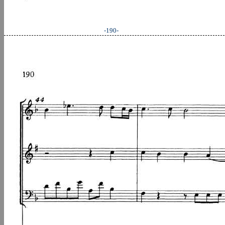
-190-