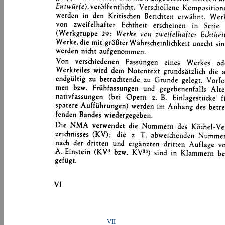
-VII-