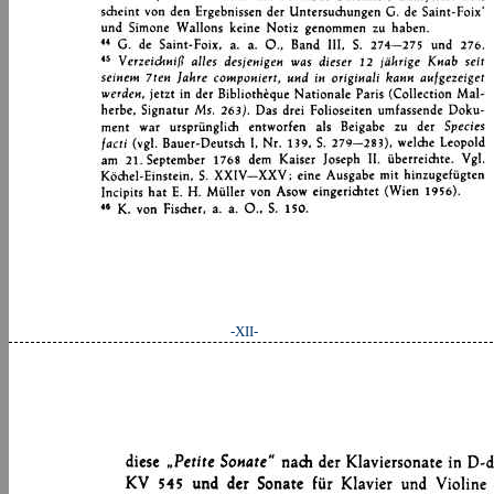
-XII-