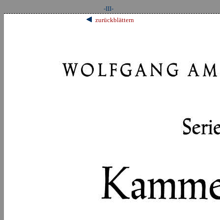
-III-
zurückblättern