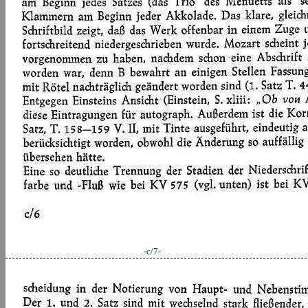
-c/7-